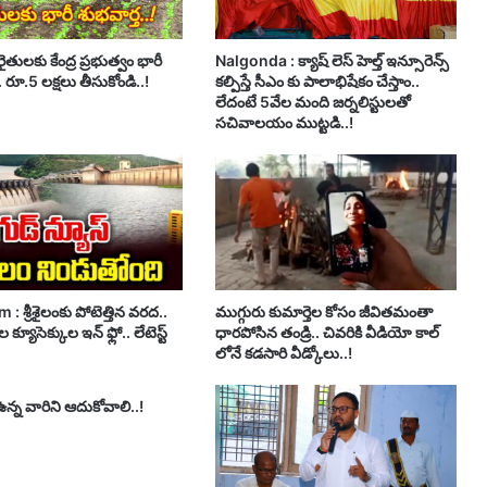
ైతులకు కేంద్ర ప్రభుత్వం భారీ
Nalgonda : క్యాష్ లెస్ హెల్త్ ఇన్సూరెన్స్
. రూ.5 లక్షలు తీసుకోండి..!
కల్పిస్తే సీఎం కు పాలాభిషేకం చేస్తాం..
లేదంటే 5వేల మంది జర్నలిస్టులతో
సచివాలయం ముట్టడి..!
 : శ్రీశైలంకు పోటెత్తిన వరద..
ముగ్గురు కుమార్తెల కోసం జీవితమంతా
 క్యూసెక్కుల ఇన్ ఫ్లో.. లేటెస్ట్
ధారపోసిన తండ్రి.. చివరికి వీడియో కాల్
లోనే కడసారి వీడ్కోలు..!
్న వారిని ఆదుకోవాలి..!