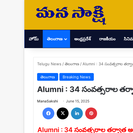
హోమ్
తెలంగాణ
ఆంధ్రప్రదేశ్
రాజకీయం
సిని
Telugu News
/
తెలంగాణ
/
Alumni : 34 సంవత్సరాల తర్వా
తెలంగాణ
Breaking News
Alumni : 34 సంవత్సరాల తర్వ
Send
ManaSakshi
June 15, 2025
an
Facebook
X
LinkedIn
Pinterest
email
Alumni : 34 సంవత్సరాల తర్వాత అ