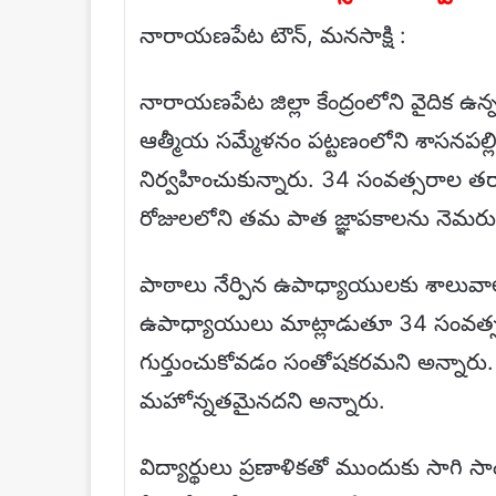
నారాయణపేట టౌన్, మనసాక్షి :
నారాయణపేట జిల్లా కేంద్రంలోని వైదిక ఉ
ఆత్మీయ సమ్మేళనం పట్టణంలోని శాసనపల్లి 
నిర్వహించుకున్నారు. 34 సంవత్సరాల తర్
రోజులలోని తమ పాత జ్ఞాపకాలను నెమరు 
పాఠాలు నేర్పిన ఉపాధ్యాయులకు శాలువా
ఉపాధ్యాయులు మాట్లాడుతూ 34 సంవత్సర
గుర్తుంచుకోవడం సంతోషకరమని అన్నారు.
మహోన్నతమైనదని అన్నారు.
విద్యార్థులు ప్రణాళికతో ముందుకు సాగి