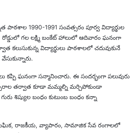
న్నత పాఠశాల 1990-1991 సంవత్సరం పూర్వ విద్యార్థుల
రోడ్డులో గల లక్ష్మి బంకేట్ హాలులో ఆదివారం ఘనంగా
వాత కలుసుకున్న విద్యార్థులు పాఠశాలలో చదువుకునే
వేసుకున్నారు.
లు కప్పి ఘనంగా సన్మానించారు. ఈ సందర్భంగా పలువురు
ాల తర్వాత కూడా మమ్మల్ని మర్చిపోకుండా
 గురు శిష్యుల బంధం కుటుంబ బంధం కన్నా
 సాంఘిక, రాజకీయ, వ్యాపారం, సామాజిక సేవ రంగాలలో