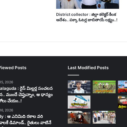
District collector : జిల్లా కలెక్టర్ కీలక
ఆదేశం.. పక్కా ఓటర్ల జాబితాయే లక్ష్యం..!
Viewed Posts
Last Modified Posts
15, 2026
laguda : రైస్ మిల్లర్ల సంచలన
న.. ముందే చెప్తున్నాం, ఆ ధాన్యం
గోలు చేయం..!
16, 2026
y : ఆ ఎనిమిది రకాల వరి
లకే డిమాండ్.. రైతులు వాటినే