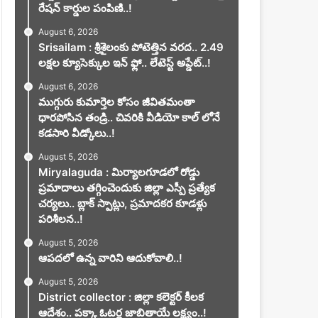
రేషన్ కార్డుల పంపిణి..!
August 6, 2026
Srisailam : శ్రీశైలంకు పోటెత్తిన వరద.. 2.49
లక్షల క్యూసెక్కుల ఇన్ ఫ్లో.. లేటెస్ట్ అప్డేట్..!
August 6, 2026
ముగ్గురు కుమార్తెల కోసం జీవితమంతా
ధారపోసిన తండ్రి.. చివరికి వీడియో కాల్ లోనే
కడసారి వీడ్కోలు..!
August 5, 2026
Miryalaguda : మిర్యాలగూడలో రోడ్డు
ప్రమాదాలు తగ్గించెందుకు జిల్లా ఎస్పీ ప్రత్యేక
చర్యలు.. బ్లాక్ స్పాట్లు, ప్రమాదకర కూడళ్లు
పరిశీలన..!
August 5, 2026
ఆపదలో ఉన్న వారిని ఆదుకోవాలి..!
August 5, 2026
District collector : జిల్లా కలెక్టర్ కీలక
ఆదేశం.. పక్కా ఓటర్ల జాబితాయే లక్ష్యం..!