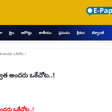
మా
క్రైం
ఆరోగ్యం
జాతీయం
ప్రపంచం
క్రీడలు
టెక్నాలజీ
త అందరు ఒకేచోట..!
ాత అందరు ఒకేచోట..!
ందరు ఒకేచోట..!