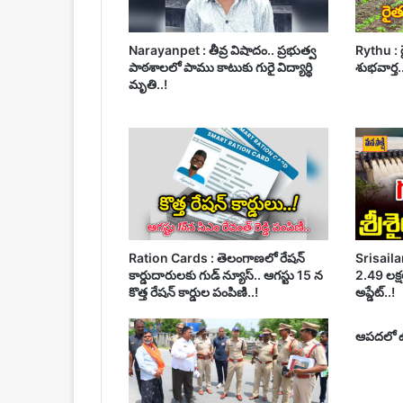
Narayanpet : తీవ్ర విషాదం.. ప్రభుత్వ
Rythu : ర
పాఠశాలలో పాము కాటుకు గురై విద్యార్థి
శుభవార్త.
మృతి..!
Ration Cards : తెలంగాణలో రేషన్
Srisailam
కార్డుదారులకు గుడ్ న్యూస్.. ఆగస్టు 15 న
2.49 లక్షల
కొత్త రేషన్ కార్డుల పంపిణి..!
అప్డేట్..!
ఆపదలో ఉన