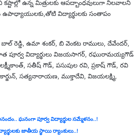
చి కష్టాల్లో ఉన్న మిత్రులకు ఆపద్బాంధవులుగా నిలవాలని
ైన ఉపాధ్యాయులకు,తోటి విద్యార్థులకు సంతాపం
ాల్ రెడ్డి, ఉమా శంకర్, బి వెంకట రాములు, దేవేందర్,
జాత పూర్వ విద్యార్థులు విజయసాగర్, రఘురామయ్యగౌడ్
లక్ష్మీకాంత్, సతీష్ గౌడ్, పసుపుల రవి, ప్రకాష్ గౌడ్, రవి
ార్జున్, సత్యనారాయణ, ముక్తాదేవి, విజయలక్ష్మి,
ఆనందం.. ఘనంగా పూర్వ విద్యార్థుల సమ్మేళనం..!
్యార్థులకు జాతీయ స్థాయి ర్యాంకులు..!