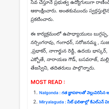
సేవ చేస్తూనే ప్రభుత్వ ఉద్యోగులుగా రాణిం
ఆకాంక్షించారు. అంతకుముందు స్వర్గస్తుల
ప్రకటించారు.
ఈ కార్యక్రమంలో ఉపాధ్యాయులు బుగ్గప్ప, బ
నర్సింగరావు, గంగాధర్, సరోజనమ్మ , సు
,ప్రభాకర్, నాగార్జున రెడ్డి, ఉదయ భాస్కర్, 
ఎక్బోతే, నారాయణ గౌడ్, బసవరాజ్, మల్లిక
తేజస్విని, తదితరులు పాల్గొన్నారు.
MOST READ :
Nalgonda : గత జ్ఞాపకాలతో వెల్లువిరిసిన 
Miryalaguda : నీట్ ఫలితాల్లో కేఎల్ఎన్ విద