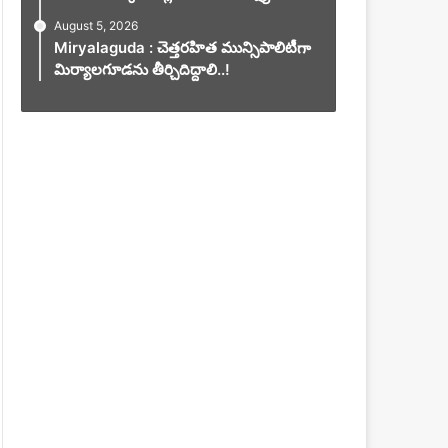
August 5, 2026
Miryalaguda : చెత్తరహిత మున్సిపాలిటీగా
మిర్యాలగూడను తీర్చిదిద్దాలి..!