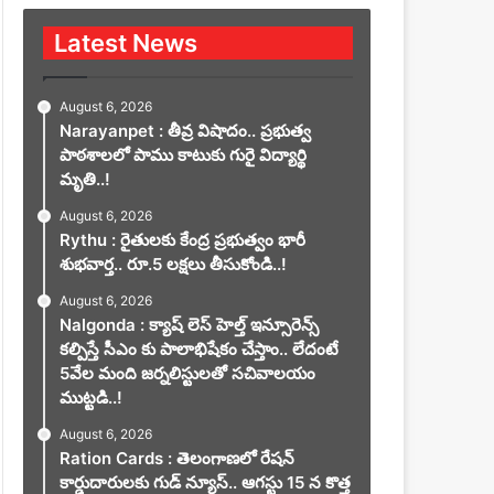
Latest News
August 6, 2026
Narayanpet : తీవ్ర విషాదం.. ప్రభుత్వ
పాఠశాలలో పాము కాటుకు గురై విద్యార్థి
మృతి..!
August 6, 2026
Rythu : రైతులకు కేంద్ర ప్రభుత్వం భారీ
శుభవార్త.. రూ.5 లక్షలు తీసుకోండి..!
August 6, 2026
Nalgonda : క్యాష్ లెస్ హెల్త్ ఇన్సూరెన్స్
కల్పిస్తే సీఎం కు పాలాభిషేకం చేస్తాం.. లేదంటే
5వేల మంది జర్నలిస్టులతో సచివాలయం
ముట్టడి..!
August 6, 2026
Ration Cards : తెలంగాణలో రేషన్
కార్డుదారులకు గుడ్ న్యూస్.. ఆగస్టు 15 న కొత్త