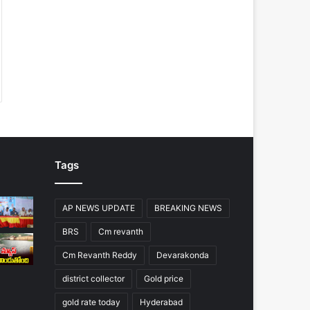
Tags
AP NEWS UPDATE
BREAKING NEWS
BRS
Cm revanth
Cm Revanth Reddy
Devarakonda
district collector
Gold price
gold rate today
Hyderabad