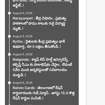
భారీ వరద.. ఎన్ని టిఎంసీ చేరిందంటే.. లేటెస్ట్
అప్డేట్..!
August 6, 2026
Narayanpet : తీవ్ర విషాదం.. ప్రభుత్వ
పాఠశాలలో పాము కాటుకు గురై విద్యార్థి
మృతి..!
August 6, 2026
Rythu : రైతులకు కేంద్ర ప్రభుత్వం భారీ
శుభవార్త.. రూ.5 లక్షలు తీసుకోండి..!
August 6, 2026
Nalgonda : క్యాష్ లెస్ హెల్త్ ఇన్సూరెన్స్
కల్పిస్తే సీఎం కు పాలాభిషేకం చేస్తాం.. లేదంటే
5వేల మంది జర్నలిస్టులతో సచివాలయం
ముట్టడి..!
August 6, 2026
Ration Cards : తెలంగాణలో రేషన్
కార్డుదారులకు గుడ్ న్యూస్.. ఆగస్టు 15 న కొత్త
రేషన్ కార్డుల పంపిణి..!