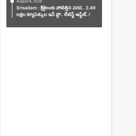
August 6, 2026
Srisailam : శ్రీశైలంకు పోటెత్తిన వరద.. 2.49
లక్షల క్యూసెక్కుల ఇన్ ఫ్లో.. లేటెస్ట్ అప్డేట్..!