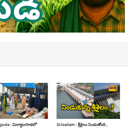
t
guda : మిర్యాలగూడలో
Srisailam : శ్రీశైలం నిండుతోంది..