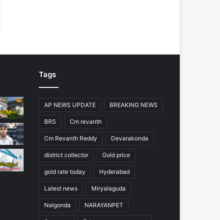
Tags
AP NEWS UPDATE
BREAKING NEWS
BRS
Cm revanth
Cm Revanth Reddy
Devarakonda
district collector
Gold price
gold rate today
Hyderabad
Latest news
Miryalaguda
Nalgonda
NARAYANPET