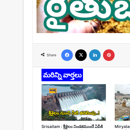
Facebook
X
LinkedIn
Pinteres
Share
మరిన్ని వార్తలు
Srisailam : శ్రీశైలం నిండకముందే ఏపీకి
Miryala