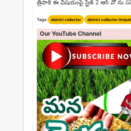
త్రిపాఠి ఈ విషయంపై స్టేజ్ 2 ఆర్ వో ను సస
Tags:
district collector
district collector thripat
Our YouTube Channel