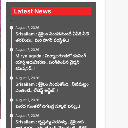
Latest News
August 7, 2026
Srisailam : శ్రీశైలం నిండకముందే ఏపీకి నీటి
తరలింపు.. మరి సాగర్ పరిస్థితి..!
August 7, 2026
Miryalaguda : మిర్యాలగూడలో డంపింగ్
యార్డ్ ఆధునీకరణ.. పరిశీలించిన చైర్మన్,
కమిషనర్..!
August 7, 2026
Srisailam : శ్రీశైలం నిండుతోంది.. నీటిమట్టం
ఎంతంటే.. లేటెస్ట్ అప్డేట్..!
August 7, 2026
బురద గుంతలో దిగబడ్డ స్కూల్ బస్సు..!
August 7, 2026
Srisailam : కృష్ణమ్మ పరవళ్ళు.. శ్రీశైలంకు