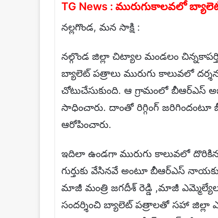
TG News : మురుగుకాలవలో బ్యాలెట్ పత్ర
నల్లగొండ, మన సాక్షి :
నల్గొండ జిల్లా చిట్యాల మండలం చిన్నకాపర
బ్యాలెట్ పత్రాలు మురుగు కాలువలో దర్
చోటుచేసుకుంది. ఆ గ్రామంలో బీఆర్ఎస్ అభ్య
సాధించారు. దాంతో రిగ్గింగ్ జరిగిందంటూ బీ
ఆరోపించారు.
ఇదిలా ఉండగా మురుగు కాలువలో దొరికిన బ్యా
గుర్తుకు వేసినవే అంటూ బీఆర్ఎస్ నాయకు
మాజీ మంత్రి జగదీశ్ రెడ్డి ,మాజీ ఎమ్మెల్య
సందర్శించి బ్యాలెట్ పత్రాలతో సహా జిల్లా ఎన