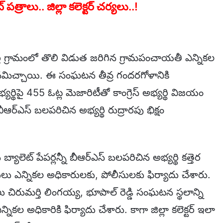
ాలు.. జిల్లా కలెక్టర్ చర్యలు..!
్తి గ్రామంలో తొలి విడుత జరిగిన గ్రామపంచాయతీ ఎన్నికల
శనమిచ్చాయి. ఈ సంఘటన తీవ్ర గందరగోళానికి
ర్థిపై 455 ఓట్ల మెజారిటీతో కాంగ్రెస్ అభ్యర్థి విజయం
ఆర్ఎస్ బలపరిచిన అభ్యర్థి రుద్రారపు భిక్షం
లెట్ పేపర్లన్నీ బీఆర్ఎస్ బలపరిచిన అభ్యర్థి కత్తెర
లు ఎన్నికల అధికారులకు, పోలీసులకు ఫిర్యాదు చేశారు.
ేలు చిరుమర్తి లింగయ్య, భూపాల్ రెడ్డి సంఘటన స్థలాన్ని
్నికల అధికారికి ఫిర్యాదు చేశారు. కాగా జిల్లా కలెక్టర్ ఇలా