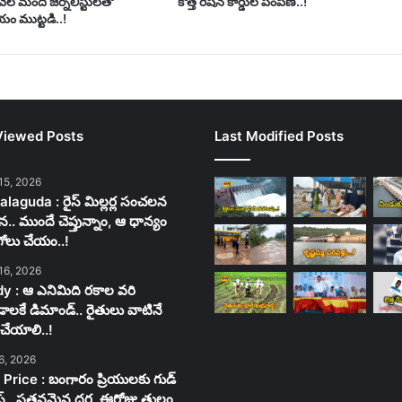
వేల మంది జర్నలిస్టులతో
కొత్త రేషన్ కార్డుల పంపిణి..!
ం ముట్టడి..!
Viewed Posts
Last Modified Posts
15, 2026
laguda : రైస్ మిల్లర్ల సంచలన
న.. ముందే చెప్తున్నాం, ఆ ధాన్యం
గోలు చేయం..!
16, 2026
y : ఆ ఎనిమిది రకాల వరి
లకే డిమాండ్.. రైతులు వాటినే
చేయాలి..!
6, 2026
 Price : బంగారం ప్రియులకు గుడ్
స్.. పతనమైన ధర, ఈరోజు తులం