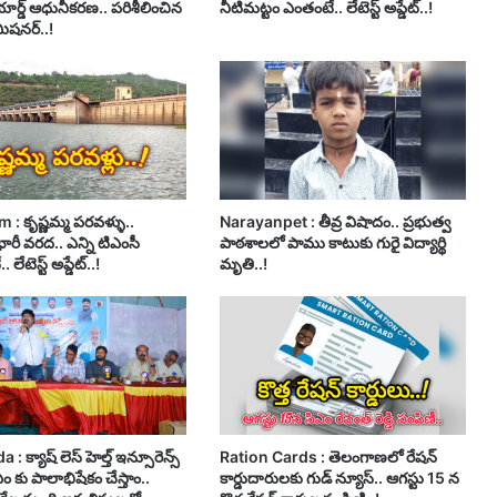
ార్డ్ ఆధునీకరణ.. పరిశీలించిన
నీటిమట్టం ఎంతంటే.. లేటెస్ట్ అప్డేట్..!
మిషనర్..!
 : కృష్ణమ్మ పరవళ్ళు..
Narayanpet : తీవ్ర విషాదం.. ప్రభుత్వ
 భారీ వరద.. ఎన్ని టిఎంసీ
పాఠశాలలో పాము కాటుకు గురై విద్యార్థి
 లేటెస్ట్ అప్డేట్..!
మృతి..!
 క్యాష్ లెస్ హెల్త్ ఇన్సూరెన్స్
Ration Cards : తెలంగాణలో రేషన్
సీఎం కు పాలాభిషేకం చేస్తాం..
కార్డుదారులకు గుడ్ న్యూస్.. ఆగస్టు 15 న