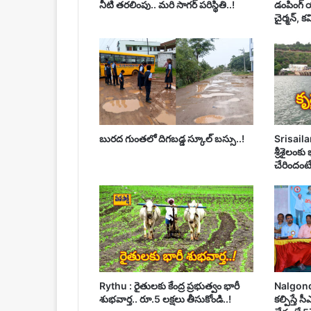
నీటి తరలింపు.. మరి సాగర్ పరిస్థితి..!
డంపింగ్ య
చైర్మన్, క
బురద గుంతలో దిగబడ్డ స్కూల్ బస్సు..!
Srisailam
శ్రీశైలంకు
చేరిందంటే..
Rythu : రైతులకు కేంద్ర ప్రభుత్వం భారీ
Nalgonda :
శుభవార్త.. రూ.5 లక్షలు తీసుకోండి..!
కల్పిస్తే 