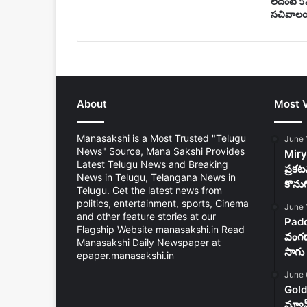
లేదంటే 5
సచివాలయ
About
Most 
Manasakshi is a Most Trusted "Telugu
June 
News" Source, Mana Sakshi Provides
Mirya
Latest Telugu News and Breaking
ప్రకట
News in Telugu, Telangana News in
కొను
Telugu. Get the latest news from
politics, entertainment, sports, Cinema
June 
and other feature stories at our
Padd
Flagship Website manasakshi.in Read
వంగడా
Manasakshi Daily Newspaper at
సాగు 
epaper.manasakshi.in
June 
Gold
న్యూ