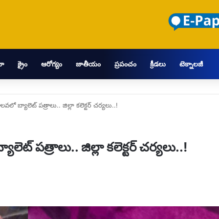
మా
క్రైం
ఆరోగ్యం
జాతీయం
ప్రపంచం
క్రీడలు
టెక్నాలజీ
 బ్యాలెట్ పత్రాలు.. జిల్లా కలెక్టర్ చర్యలు..!
్ పత్రాలు.. జిల్లా కలెక్టర్ చర్యలు..!