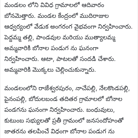
మండలం లోని వివిధ గ్రామాలలో ఆదివారం
బోనమెత్తారు. మండల కేంద్రంలో ముదిరాజుల
ఆధ్వర్యంలో వేడుక అంగరంగ వైభవంగా నిర్వహించారు.
పెద్దమ్మ తల్లి, పాండవుల మరియు ముత్యాలమ్మ
అమ్మవారికి బోనాల పండుగ ను ఘనంగా
నిర్వహించారు. ఆటా, పాటలతో సందడి చేశారు.
అమ్మవారికి మొక్కలు చెల్లించుకున్నారు.
మండలంలోని రాజేశ్వరపురం, నాచేపల్లి, నేలకొండపల్లి,
పైనంపల్లి, బోదులబండ తదితర గ్రామాలలో బోనాల
పండగను ఘనంగా నిర్వహించారు. బంధువులు,
కుటుంబ సభ్యులతో ప్రతీ గ్రామంలో జనసందోహంతో
జాతరను తలపించే విధంగా బోనాల పండుగ ను