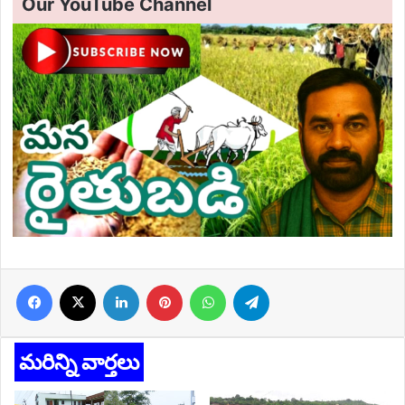
Our YouTube Channel
Facebook
X
LinkedIn
Pinterest
WhatsApp
Telegram
మరిన్ని వార్తలు