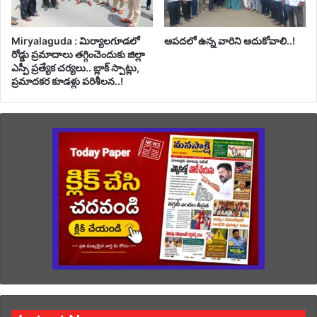
Miryalaguda : మిర్యాలగూడలో
ఆపదలో ఉన్న వారిని ఆదుకోవాలి..!
రోడ్డు ప్రమాదాలు తగ్గించెందుకు జిల్లా
ఎస్పీ ప్రత్యేక చర్యలు.. బ్లాక్ స్పాట్లు,
ప్రమాదకర కూడళ్లు పరిశీలన..!