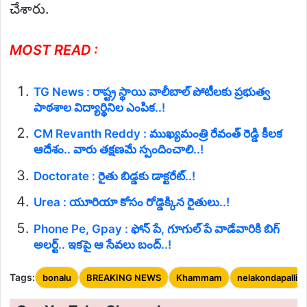
చేశారు.
MOST READ :
TG News : రాష్ట్ర స్థాయి వాలీబాల్ పోటీలకు ప్రభుత్వ
పాఠశాల విద్యార్థినిల ఎంపిక..!
CM Revanth Reddy : ముఖ్యమంత్రి రేవంత్ రెడ్డి కీలక
ఆదేశం.. వారు తక్షణమే స్పందించాలి..!
Doctorate : రైతు బిడ్డకు డాక్టరేట్..!
Urea : యూరియా కోసం రోడ్డెక్కిన రైతులు..!
Phone Pe, Gpay : ఫోన్ పే, గూగుల్ పే వాడేవారికి బిగ్
అలర్ట్.. ఇకపై ఆ సేవలు బంద్..!
Tags:
bonalu
BREAKING NEWS
Khammam
nelakondapalli