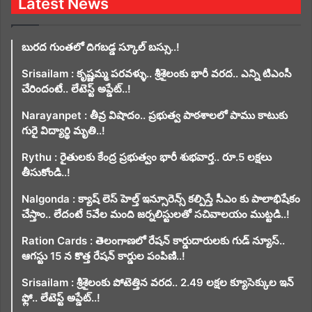
Latest News
బురద గుంతలో దిగబడ్డ స్కూల్ బస్సు..!
Srisailam : కృష్ణమ్మ పరవళ్ళు.. శ్రీశైలంకు భారీ వరద.. ఎన్ని టిఎంసీ
చేరిందంటే.. లేటెస్ట్ అప్డేట్..!
Narayanpet : తీవ్ర విషాదం.. ప్రభుత్వ పాఠశాలలో పాము కాటుకు
గురై విద్యార్థి మృతి..!
Rythu : రైతులకు కేంద్ర ప్రభుత్వం భారీ శుభవార్త.. రూ.5 లక్షలు
తీసుకోండి..!
Nalgonda : క్యాష్ లెస్ హెల్త్ ఇన్సూరెన్స్ కల్పిస్తే సీఎం కు పాలాభిషేకం
చేస్తాం.. లేదంటే 5వేల మంది జర్నలిస్టులతో సచివాలయం ముట్టడి..!
Ration Cards : తెలంగాణలో రేషన్ కార్డుదారులకు గుడ్ న్యూస్..
ఆగస్టు 15 న కొత్త రేషన్ కార్డుల పంపిణి..!
Srisailam : శ్రీశైలంకు పోటెత్తిన వరద.. 2.49 లక్షల క్యూసెక్కుల ఇన్
ఫ్లో.. లేటెస్ట్ అప్డేట్..!