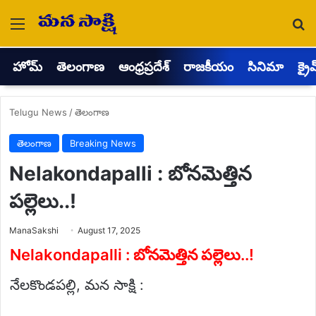
Menu
Se
హోమ్
తెలంగాణ
ఆంధ్రప్రదేశ్
రాజకీయం
సినిమా
క్రై
Telugu News
/
తెలంగాణ
తెలంగాణ
Breaking News
Nelakondapalli : బోనమెత్తిన
పల్లెలు..!
Send
ManaSakshi
August 17, 2025
an
email
Nelakondapalli : బోనమెత్తిన పల్లెలు..!
నేలకొండపల్లి, మన సాక్షి :