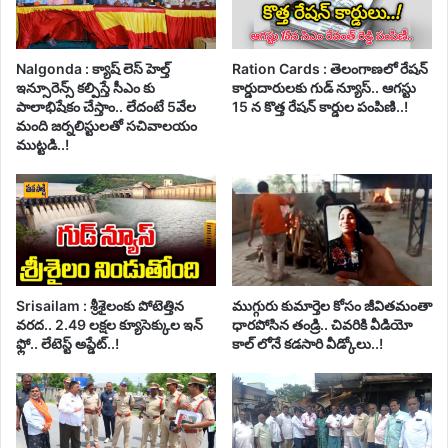
Nalgonda : క్యాష్ లెస్ హెల్త్
Ration Cards : తెలంగాణలో రేషన్
ఇన్సూరెన్స్ కల్పిస్తే సీఎం కు
కార్డుదారులకు గుడ్ న్యూస్.. ఆగస్టు
పాలాభిషేకం చేస్తాం.. లేదంటే 5వేల
15 న కొత్త రేషన్ కార్డుల పంపిణి..!
మంది జర్నలిస్టులతో సచివాలయం
ముట్టడి..!
Srisailam : శ్రీశైలంకు పోటెత్తిన
ముగ్గురు కుమార్తెల కోసం జీవితమంతా
వరద.. 2.49 లక్షల క్యూసెక్కుల ఇన్
ధారపోసిన తండ్రి.. చివరికి వీడియో
ఫ్లో.. లేటెస్ట్ అప్డేట్..!
కాల్ లోనే కడసారి వీడ్కోలు..!