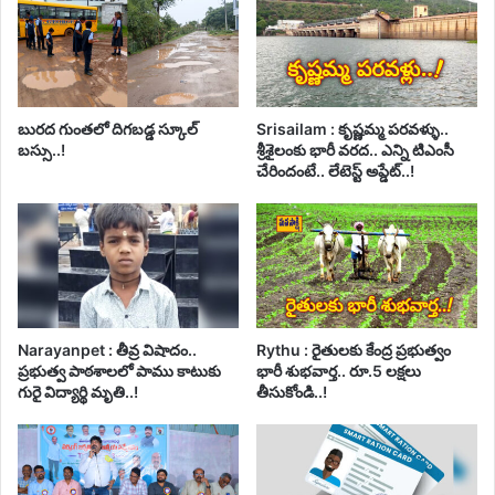
బురద గుంతలో దిగబడ్డ స్కూల్
Srisailam : కృష్ణమ్మ పరవళ్ళు..
బస్సు..!
శ్రీశైలంకు భారీ వరద.. ఎన్ని టిఎంసీ
చేరిందంటే.. లేటెస్ట్ అప్డేట్..!
Narayanpet : తీవ్ర విషాదం..
Rythu : రైతులకు కేంద్ర ప్రభుత్వం
ప్రభుత్వ పాఠశాలలో పాము కాటుకు
భారీ శుభవార్త.. రూ.5 లక్షలు
గురై విద్యార్థి మృతి..!
తీసుకోండి..!