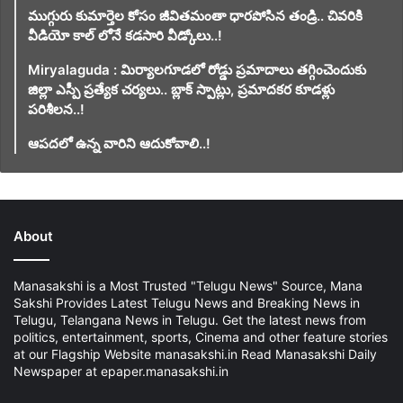
ముగ్గురు కుమార్తెల కోసం జీవితమంతా ధారపోసిన తండ్రి.. చివరికి
వీడియో కాల్ లోనే కడసారి వీడ్కోలు..!
Miryalaguda : మిర్యాలగూడలో రోడ్డు ప్రమాదాలు తగ్గించెందుకు
జిల్లా ఎస్పీ ప్రత్యేక చర్యలు.. బ్లాక్ స్పాట్లు, ప్రమాదకర కూడళ్లు
పరిశీలన..!
ఆపదలో ఉన్న వారిని ఆదుకోవాలి..!
About
Manasakshi is a Most Trusted "Telugu News" Source, Mana
Sakshi Provides Latest Telugu News and Breaking News in
Telugu, Telangana News in Telugu. Get the latest news from
politics, entertainment, sports, Cinema and other feature stories
at our Flagship Website manasakshi.in Read Manasakshi Daily
Newspaper at epaper.manasakshi.in