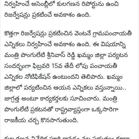
నిర్వహించే అసెంబ్లీలో కులగణన రిపోర్టును ఉంచి
రిజర్వేషన్లు ప్రకటించే అవకాశం ఉంది.
కొత్తగా రిజర్వేషన్లు ప్రకటించిన వెంటనే గ్రామపంచాయతీ
ఎన్నికలు నిర్వహించే అవకాశం ఉంది. ఈ విషయాన్ని
మంత్రి పొంగులేటి శ్రీనివాస్ రెడ్డి ఖమ్మం జిల్లా పర్యటన
సందర్భంగా ఫిబ్రవరి 15వ తేదీ లోపు పంచాయతీ
ఎన్నికల నోటిఫికేషన్ ఉంటుందని తెలిపారు. ఖమ్మం
జిల్లాలో పర్యటించిన ఆయన ఎన్నికలు వస్తున్నాయి..
జాగ్రత్త అంటూ కార్యకర్తలకు సూచించారు. మంత్రి
పొంగులేటి ప్రకటనతో రాష్ట్రవ్యాప్తంగా ఒక్కసారిగా
రాజకీయ చర్చ కొనసాగుతుంది.
కుల గణన నివేదిక పూర్తి కావడం వల్ల ప్రభుత్వం కూడా