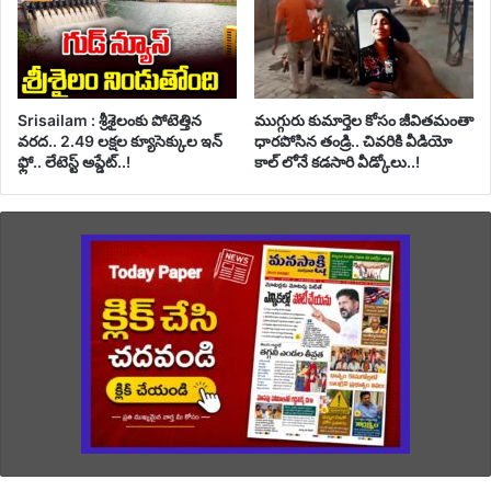
Srisailam : శ్రీశైలంకు పోటెత్తిన
ముగ్గురు కుమార్తెల కోసం జీవితమంతా
వరద.. 2.49 లక్షల క్యూసెక్కుల ఇన్
ధారపోసిన తండ్రి.. చివరికి వీడియో
ఫ్లో.. లేటెస్ట్ అప్డేట్..!
కాల్ లోనే కడసారి వీడ్కోలు..!