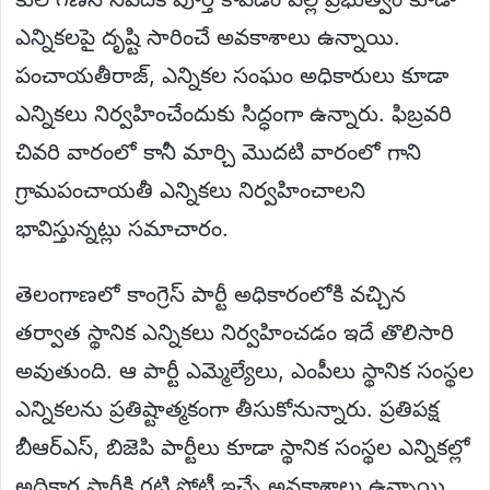
ఎన్నికలపై దృష్టి సారించే అవకాశాలు ఉన్నాయి.
పంచాయతీరాజ్, ఎన్నికల సంఘం అధికారులు కూడా
ఎన్నికలు నిర్వహించేందుకు సిద్ధంగా ఉన్నారు. ఫిబ్రవరి
చివరి వారంలో కానీ మార్చి మొదటి వారంలో గాని
గ్రామపంచాయతీ ఎన్నికలు నిర్వహించాలని
భావిస్తున్నట్లు సమాచారం.
తెలంగాణలో కాంగ్రెస్ పార్టీ అధికారంలోకి వచ్చిన
తర్వాత స్థానిక ఎన్నికలు నిర్వహించడం ఇదే తొలిసారి
అవుతుంది. ఆ పార్టీ ఎమ్మెల్యేలు, ఎంపీలు స్థానిక సంస్థల
ఎన్నికలను ప్రతిష్టాత్మకంగా తీసుకోనున్నారు. ప్రతిపక్ష
బీఆర్ఎస్, బిజెపి పార్టీలు కూడా స్థానిక సంస్థల ఎన్నికల్లో
అధికార పార్టీకి గట్టి పోటీ ఇచ్చే అవకాశాలు ఉన్నాయి.