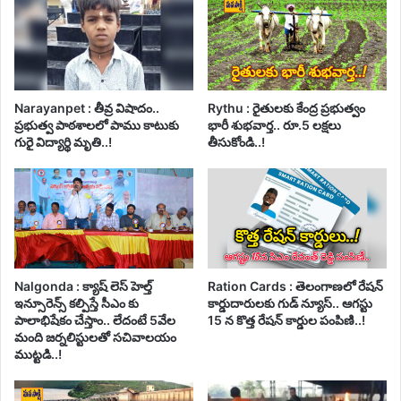
Narayanpet : తీవ్ర విషాదం..
Rythu : రైతులకు కేంద్ర ప్రభుత్వం
ప్రభుత్వ పాఠశాలలో పాము కాటుకు
భారీ శుభవార్త.. రూ.5 లక్షలు
గురై విద్యార్థి మృతి..!
తీసుకోండి..!
Nalgonda : క్యాష్ లెస్ హెల్త్
Ration Cards : తెలంగాణలో రేషన్
ఇన్సూరెన్స్ కల్పిస్తే సీఎం కు
కార్డుదారులకు గుడ్ న్యూస్.. ఆగస్టు
పాలాభిషేకం చేస్తాం.. లేదంటే 5వేల
15 న కొత్త రేషన్ కార్డుల పంపిణి..!
మంది జర్నలిస్టులతో సచివాలయం
ముట్టడి..!