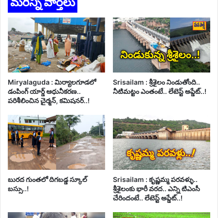
మరిన్ని వార్తలు
Miryalaguda : మిర్యాలగూడలో
Srisailam : శ్రీశైలం నిండుతోంది..
డంపింగ్ యార్డ్ ఆధునీకరణ..
నీటిమట్టం ఎంతంటే.. లేటెస్ట్ అప్డేట్..!
పరిశీలించిన చైర్మన్, కమిషనర్..!
బురద గుంతలో దిగబడ్డ స్కూల్
Srisailam : కృష్ణమ్మ పరవళ్ళు..
బస్సు..!
శ్రీశైలంకు భారీ వరద.. ఎన్ని టిఎంసీ
చేరిందంటే.. లేటెస్ట్ అప్డేట్..!