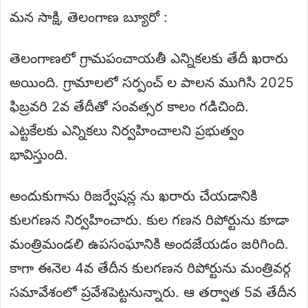
మన సాక్షి, తెలంగాణ బ్యూరో :
తెలంగాణలో గ్రామపంచాయతీ ఎన్నికలకు తేదీ ఖరారు
అయింది. గ్రామాలలో సర్పంచ్ ల పాలన ముగిసి 2025
ఫిబ్రవరి 2వ తేదీతో సంవత్సర కాలం గడిచింది.
ఎట్టకేలకు ఎన్నికలు నిర్వహించాలని ప్రభుత్వం
భావిస్తుంది.
అందుకుగాను రిజర్వేషన్ల ను ఖరారు చేయడానికి
కులగణన నిర్వహించారు. కుల గణన రిపోర్టును కూడా
మంత్రిమండలి ఉపసంఘానికి అందజేయడం జరిగింది.
కాగా ఈనెల 4వ తేదీన కులగణన రిపోర్టును మంత్రివర్గ
సమావేశంలో ప్రవేశపెట్టనున్నారు. ఆ తర్వాత 5వ తేదీన