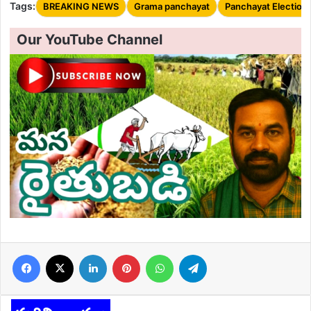
Tags:
BREAKING NEWS
Grama panchayat
Panchayat Election
Our YouTube Channel
Facebook
X
LinkedIn
Pinterest
WhatsApp
Telegram