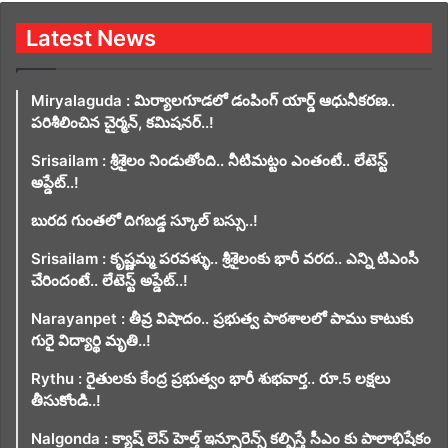
Latest News
Miryalaguda : మిర్యాలగూడలో డంపింగ్ యార్డ్ ఆధునీకరణ..
పరిశీలించిన చైర్మన్, కమిషనర్..!
Srisailam : శ్రీశైలం నిండుతోంది.. నీటిమట్టం ఎంతంటే.. లేటెస్ట్
అప్డేట్..!
బురద గుంతలో దిగబడ్డ స్కూల్ బస్సు..!
Srisailam : కృష్ణమ్మ పరవళ్ళు.. శ్రీశైలంకు భారీ వరద.. ఎన్ని టిఎంసీ
చేరిందంటే.. లేటెస్ట్ అప్డేట్..!
Narayanpet : తీవ్ర విషాదం.. ప్రభుత్వ పాఠశాలలో పాము కాటుకు
గురై విద్యార్థి మృతి..!
Rythu : రైతులకు కేంద్ర ప్రభుత్వం భారీ శుభవార్త.. రూ.5 లక్షలు
తీసుకోండి..!
Nalgonda : క్యాష్ లెస్ హెల్త్ ఇన్సూరెన్స్ కల్పిస్తే సీఎం కు పాలాభిషేకం