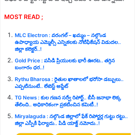
MOST READ ;
MLC Electron : వరంగల్ – ఖమ్మం – నల్గొండ
ఉపాధ్యాయ ఎమ్మెల్సీ ఎన్నికలకు నోటిఫికేషన్ విడుదల..
జిల్లా కలెక్టర్..!
Gold Price : పసిడి ప్రియులకు భారీ ఊరట.. తగ్గిన
బంగారం ధర..!
Rythu Bharosa : రైతుల ఖాతాలలో భరోసా డబ్బులు..
ఎప్పటినుంటే.. లేటెస్ట్ అప్డేట్
TG News : కుల గణన సర్వే రిపోర్ట్.. బీసీ జనాభా లెక్క
తేలింది.. అధికారికంగా ప్రకటించిన కమిటీ..!
Miryalaguda : నల్గొండ జిల్లాలో ఫేక్ రిపోర్టర్ల గుట్టు రట్టు..
జిల్లా ఎస్పీకి ఫిర్యాదు.. పిడి యాక్ట్ నమోదు..!