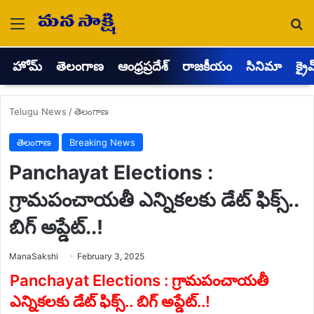
Menu
Se
హోమ్
తెలంగాణ
ఆంధ్రప్రదేశ్
రాజకీయం
సినిమా
క్రై
Telugu News
/
తెలంగాణ
తెలంగాణ
Breaking News
Panchayat Elections :
గ్రామపంచాయతీ ఎన్నికలకు డేట్ ఫిక్స్..
బిగ్ అప్డేట్..!
Send
ManaSakshi
February 3, 2025
an
email
Panchayat Elections : గ్రామపంచాయతీ
ఎన్నికలకు డేట్ ఫిక్స్.. బిగ్ అప్డేట్..!