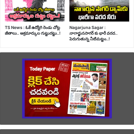
TS News : ఓకే ఉద్యోగి రెండు చోట్ల
Nagarjuna Sagar :
జీతాలు.. అక్రమార్కుల గుట్టురట్టు..!
నాగార్జునసాగర్ కు భారీ వరద..
పెరుగుతున్న నీటిమట్టం..!