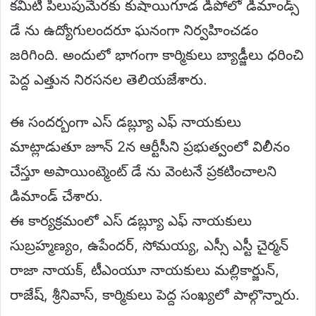
కమిటీ పిలుపుమేరకు కుషాయిగూడ డిపోలో డిమాండ్స్
డే ను ఉద్యోగులందరూ ఘనంగా నిర్వహించడం
జరిగింది. అందులో భాగంగా కార్మికులు బ్యాడ్జీలు ధరించి
పెద్ద ఎత్తున నిరసనల తెలియజేశారు.
ఈ సందర్బంగా ఎస్ డబ్ల్యూ ఎఫ్ నాయకులు
మాట్లాడుతూ జూన్ 2న ఆర్టీసీని ప్రభుత్వంలో విలీనం
చేస్తూ అపాయింట్మెంట్ డే ను వెంటనే ప్రకటించాలని
డిమాండ్ చేశారు.
ఈ కార్యక్రమంలో ఎస్ డబ్ల్యూ ఎఫ్ నాయకులు
సుబ్రహ్మణ్యం, ఉపేందర్, సోమయ్య, ఎస్సీ ఎస్టీ చైర్మన్
రాజా నాయక్, టీఎంయూ నాయకులు మల్లికార్జున్,
రాజేష్, శ్రీనివాస్, కార్మికులు పెద్ద సంఖ్యలో పాల్గొన్నారు.