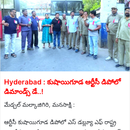
Hyderabad : కుషాయిగూడ ఆర్టీసీ డిపోలో
డిమాండ్స్ డే..!
మేడ్చల్ మల్కాజిగిరి, మనసాక్షి :
ఆర్టీసీ కుషాయిగూడ డిపోలో ఎస్ డబ్ల్యూ ఎఫ్ రాష్ట్ర