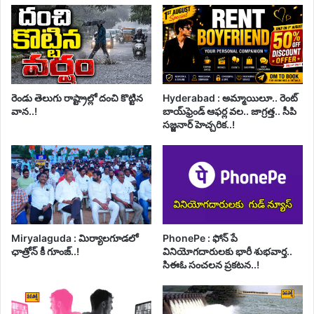
రెండు తెలుగు రాష్ట్రాల్లో దంచి కొట్టిన
Hyderabad : అమ్మాయిలూ.. రెంట్
వాన..!
బాయ్‌ఫ్రెండ్ ఆఫర్ల వల.. జాగ్రత్త.. సీపి
సజ్జనార్ హెచ్చరిక..!
Miryalaguda : మిర్యాలగూడలో
PhonePe : ఫోన్ పే
ఛాత్రోన్ కీ గూంజ్..!
వినియోగదారులకు భారీ శుభవార్త..
సిఈఓ సంచలన ప్రకటన..!