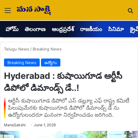
Menu
Se
హోమ్
తెలంగాణ
ఆంధ్రప్రదేశ్
రాజకీయం
సినిమా
క్రై
Telugu News
/
Breaking News
Breaking News
ఉద్యోగం
Hyderabad : కుషాయిగూడ ఆర్టీసీ
డిపోలో డిమాండ్స్ డే..!
ఆర్టీసీ కుషాయిగూడ డిపోలో ఎస్ డబ్ల్యూ ఎఫ్ రాష్ట్ర కమిటీ
పిలుపుమేరకు కుషాయిగూడ డిపోలో డిమాండ్స్ డే ను
ఉద్యోగులందరూ ఘనంగా నిర్వహించడం జరిగింది.
Send
ManaSakshi
June 1, 2026
an
email