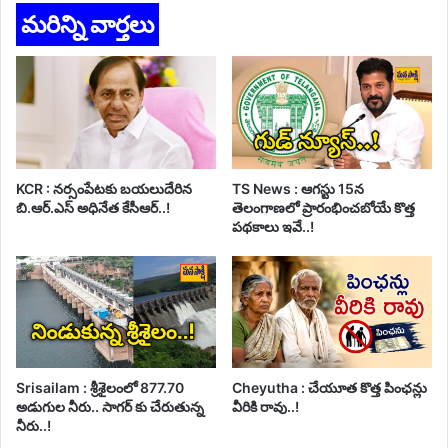
మరిన్ని వార్తలు
KCR : నర్సంపేటకు బయలుదేరిన
TS News : ఆగస్టు 15న
బి.ఆర్.ఎస్ అధినేత కేసీఆర్..!
తెలంగాణలో ప్రారంభించబోయే కొత్త
పథకాలు ఇవే..!
Srisailam : శ్రీశైలంలో 877.70
Cheyutha : చేయూత కొత్త పింఛన్లు
అడుగుల నీరు.. సాగర్ కు చేరుతున్న
వీరికి రావు..!
నీరు..!