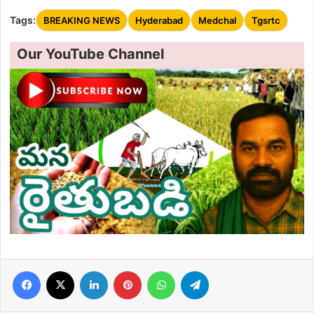
Tags:
BREAKING NEWS
Hyderabad
Medchal
Tgsrtc
Our YouTube Channel
Facebook
X
LinkedIn
Pinterest
WhatsApp
Telegram