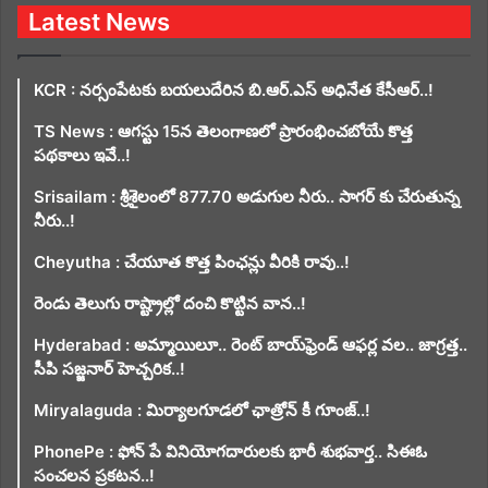
Latest News
KCR : నర్సంపేటకు బయలుదేరిన బి.ఆర్.ఎస్ అధినేత కేసీఆర్..!
TS News : ఆగస్టు 15న తెలంగాణలో ప్రారంభించబోయే కొత్త
పథకాలు ఇవే..!
Srisailam : శ్రీశైలంలో 877.70 అడుగుల నీరు.. సాగర్ కు చేరుతున్న
నీరు..!
Cheyutha : చేయూత కొత్త పింఛన్లు వీరికి రావు..!
రెండు తెలుగు రాష్ట్రాల్లో దంచి కొట్టిన వాన..!
Hyderabad : అమ్మాయిలూ.. రెంట్ బాయ్‌ఫ్రెండ్ ఆఫర్ల వల.. జాగ్రత్త..
సీపి సజ్జనార్ హెచ్చరిక..!
Miryalaguda : మిర్యాలగూడలో ఛాత్రోన్ కీ గూంజ్..!
PhonePe : ఫోన్ పే వినియోగదారులకు భారీ శుభవార్త.. సిఈఓ
సంచలన ప్రకటన..!