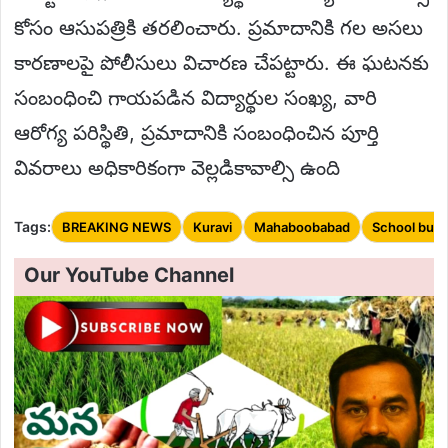
కోసం ఆసుపత్రికి తరలించారు. ప్రమాదానికి గల అసలు
కారణాలపై పోలీసులు విచారణ చేపట్టారు. ఈ ఘటనకు
సంబంధించి గాయపడిన విద్యార్థుల సంఖ్య, వారి
ఆరోగ్య పరిస్థితి, ప్రమాదానికి సంబంధించిన పూర్తి
వివరాలు అధికారికంగా వెల్లడికావాల్సి ఉంది
Tags:
BREAKING NEWS
Kuravi
Mahaboobabad
School bus
Our YouTube Channel