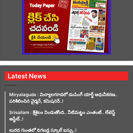
Latest News
Miryalaguda : మిర్యాలగూడలో డంపింగ్ యార్డ్ ఆధునీకరణ..
పరిశీలించిన చైర్మన్, కమిషనర్..!
Srisailam : శ్రీశైలం నిండుతోంది.. నీటిమట్టం ఎంతంటే.. లేటెస్ట్
అప్డేట్..!
బురద గుంతలో దిగబడ్డ స్కూల్ బస్సు..!