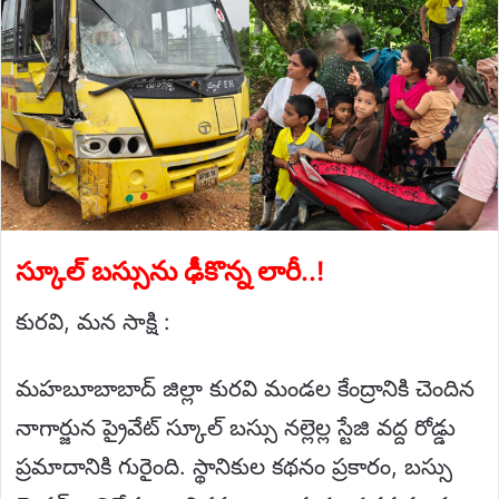
స్కూల్ బస్సును ఢీకొన్న లారీ..!
కురవి, మన సాక్షి :
మహబూబాబాద్ జిల్లా కురవి మండల కేంద్రానికి చెందిన
నాగార్జున ప్రైవేట్ స్కూల్ బస్సు నల్లెల్ల స్టేజి వద్ద రోడ్డు
ప్రమాదానికి గురైంది. స్థానికుల కథనం ప్రకారం, బస్సు