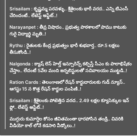
Srisailam : కృష్ణమ్మ పరవళ్ళు.. శ్రీశైలంకు భారీ వరద.. ఎన్ని టిఎంసీ
చేరిందంటే.. లేటెస్ట్ అప్డేట్..!
Narayanpet : తీవ్ర విషాదం.. ప్రభుత్వ పాఠశాలలో పాము కాటుకు
గురై విద్యార్థి మృతి..!
Rythu : రైతులకు కేంద్ర ప్రభుత్వం భారీ శుభవార్త.. రూ.5 లక్షలు
తీసుకోండి..!
Nalgonda : క్యాష్ లెస్ హెల్త్ ఇన్సూరెన్స్ కల్పిస్తే సీఎం కు పాలాభిషేకం
చేస్తాం.. లేదంటే 5వేల మంది జర్నలిస్టులతో సచివాలయం ముట్టడి..!
Ration Cards : తెలంగాణలో రేషన్ కార్డుదారులకు గుడ్ న్యూస్..
ఆగస్టు 15 న కొత్త రేషన్ కార్డుల పంపిణి..!
Srisailam : శ్రీశైలంకు పోటెత్తిన వరద.. 2.49 లక్షల క్యూసెక్కుల ఇన్
ఫ్లో.. లేటెస్ట్ అప్డేట్..!
ముగ్గురు కుమార్తెల కోసం జీవితమంతా ధారపోసిన తండ్రి.. చివరికి
వీడియో కాల్ లోనే కడసారి వీడ్కోలు..!