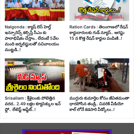
Nalgonda : క్యాష్ లెస్ హెల్త్
Ration Cards : తెలంగాణలో రేషన్
ఇన్సూరెన్స్ కల్పిస్తే సీఎం కు
కార్డుదారులకు గుడ్ న్యూస్.. ఆగస్టు
పాలాభిషేకం చేస్తాం.. లేదంటే 5వేల
15 న కొత్త రేషన్ కార్డుల పంపిణి..!
మంది జర్నలిస్టులతో సచివాలయం
ముట్టడి..!
Srisailam : శ్రీశైలంకు పోటెత్తిన
ముగ్గురు కుమార్తెల కోసం జీవితమంతా
వరద.. 2.49 లక్షల క్యూసెక్కుల ఇన్
ధారపోసిన తండ్రి.. చివరికి వీడియో
ఫ్లో.. లేటెస్ట్ అప్డేట్..!
కాల్ లోనే కడసారి వీడ్కోలు..!