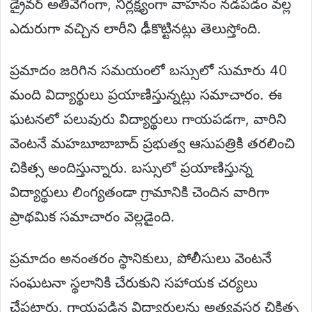
డ్రైవర్ అతివేగంగా, నిర్లక్ష్యంగా వాహనం నడపడం వల్ల
ఎదురుగా వచ్చిన లారీని ఢీకొట్టినట్లు తెలుస్తోంది.
ప్రమాదం జరిగిన సమయంలో బస్సులో సుమారు 40
మంది విద్యార్థులు ప్రయాణిస్తున్నట్లు సమాచారం. ఈ
ఘటనలో పలువురు విద్యార్థులు గాయపడగా, వారిని
వెంటనే మహబూబాబాద్ ప్రభుత్వ ఆసుపత్రికి తరలించి
చికిత్స అందిస్తున్నారు. బస్సులో ప్రయాణిస్తున్న
విద్యార్థులు లింగ్యతండా గ్రామానికి చెందిన వారిగా
ప్రాథమిక సమాచారం వెల్లడైంది.
ప్రమాదం అనంతరం స్థానికులు, పోలీసులు వెంటనే
సంఘటనా స్థలానికి చేరుకుని సహాయక చర్యలు
చేపట్టారు. గాయపడిన విద్యార్థులను అత్యవసర చికిత్స