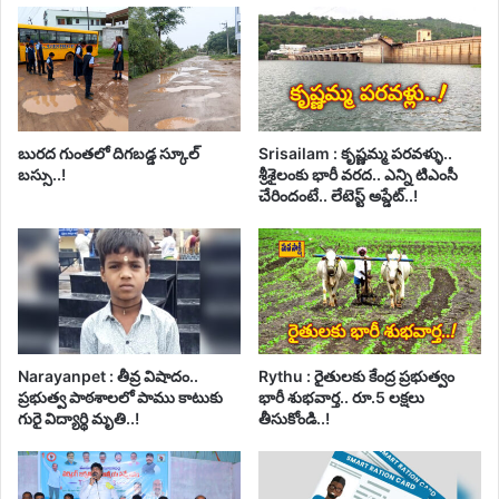
బురద గుంతలో దిగబడ్డ స్కూల్
Srisailam : కృష్ణమ్మ పరవళ్ళు..
బస్సు..!
శ్రీశైలంకు భారీ వరద.. ఎన్ని టిఎంసీ
చేరిందంటే.. లేటెస్ట్ అప్డేట్..!
Narayanpet : తీవ్ర విషాదం..
Rythu : రైతులకు కేంద్ర ప్రభుత్వం
ప్రభుత్వ పాఠశాలలో పాము కాటుకు
భారీ శుభవార్త.. రూ.5 లక్షలు
గురై విద్యార్థి మృతి..!
తీసుకోండి..!