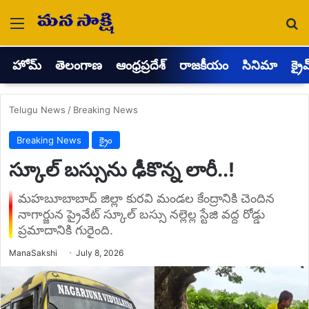
Menu
Se
హోమ్
తెలంగాణ
ఆంధ్రప్రదేశ్
రాజకీయం
సినిమా
క్రై
Telugu News
/
Breaking News
Breaking News
క్రైం
స్కూల్ బస్సును ఢీకొన్న లారీ..!
మహబూబాబాద్ జిల్లా కురవి మండల కేంద్రానికి చెందిన
నాగార్జున ప్రైవేట్ స్కూల్ బస్సు నల్లెల్ల స్టేజి వద్ద రోడ్డు
ప్రమాదానికి గురైంది.
Send
ManaSakshi
July 8, 2026
an
email