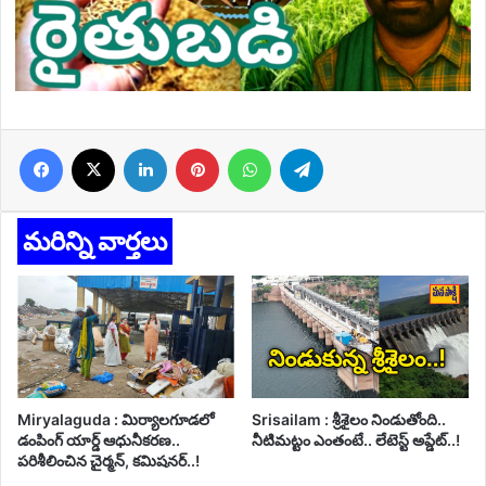
Facebook
X
LinkedIn
Pinterest
WhatsApp
Telegram
మరిన్ని వార్తలు
Miryalaguda : మిర్యాలగూడలో
Srisailam : శ్రీశైలం నిండుతోంది..
డంపింగ్ యార్డ్ ఆధునీకరణ..
నీటిమట్టం ఎంతంటే.. లేటెస్ట్ అప్డేట్..!
పరిశీలించిన చైర్మన్, కమిషనర్..!