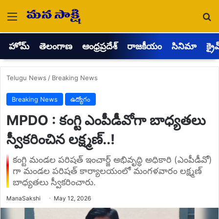
Menu
Se
హోమ్
తెలంగాణ
ఆంధ్రప్రదేశ్
రాజకీయం
సినిమా
క్రై
Telugu News
/
Breaking News
Breaking News
ఉద్యోగం
MPDO : కంగ్టి ఎంపీడీవోగా బాధ్యతలు
స్వీకరించిన లక్ష్మణ్..!
కంగ్టి మండల పరిషత్ ఇంచార్జ్ అభివృద్ధి అధికారి (ఎంపీడీవో)
గా మండల పరిషత్ కార్యాలయంలో మంగళవారం లక్ష్మణ్
బాధ్యతలు స్వీకరించారు.
Send
ManaSakshi
May 12, 2026
an
email