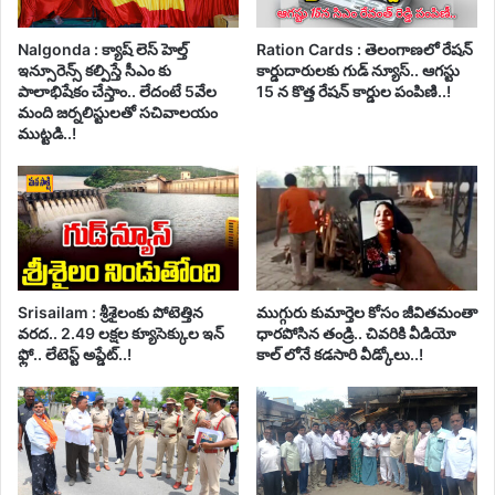
Nalgonda : క్యాష్ లెస్ హెల్త్
Ration Cards : తెలంగాణలో రేషన్
ఇన్సూరెన్స్ కల్పిస్తే సీఎం కు
కార్డుదారులకు గుడ్ న్యూస్.. ఆగస్టు
పాలాభిషేకం చేస్తాం.. లేదంటే 5వేల
15 న కొత్త రేషన్ కార్డుల పంపిణి..!
మంది జర్నలిస్టులతో సచివాలయం
ముట్టడి..!
Srisailam : శ్రీశైలంకు పోటెత్తిన
ముగ్గురు కుమార్తెల కోసం జీవితమంతా
వరద.. 2.49 లక్షల క్యూసెక్కుల ఇన్
ధారపోసిన తండ్రి.. చివరికి వీడియో
ఫ్లో.. లేటెస్ట్ అప్డేట్..!
కాల్ లోనే కడసారి వీడ్కోలు..!