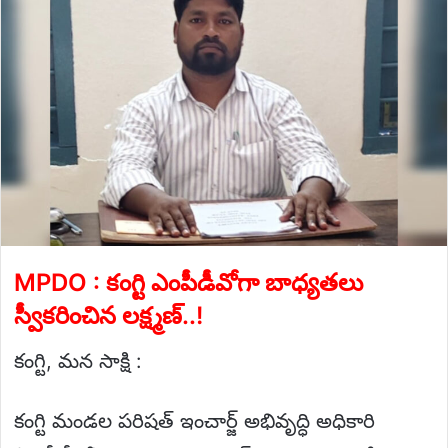
MPDO : కంగ్టి ఎంపీడీవోగా బాధ్యతలు
స్వీకరించిన లక్ష్మణ్..!
కంగ్టి, మన సాక్షి :
కంగ్టి మండల పరిషత్ ఇంచార్జ్ అభివృద్ధి అధికారి