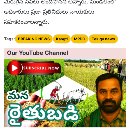
మెరుగైన సేవలు అందిస్తానని అన్నారు. మండలంలో
అధికారులు ప్రజా ప్రతినిధులు నాయకులు
సహకరించాలన్నారు.
Tags:
BREAKING NEWS
Kangti
MPDO
Telugu news
Our YouTube Channel