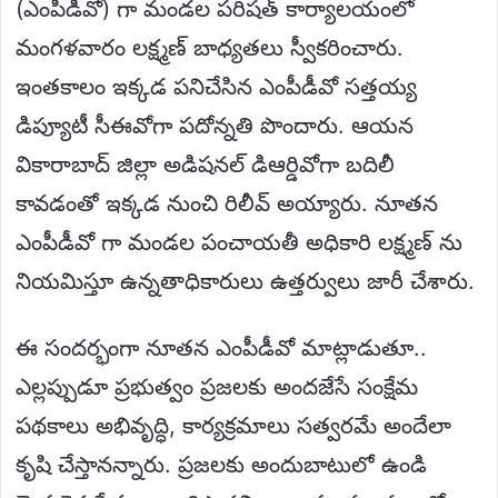
(ఎంపీడీవో) గా మండల పరిషత్ కార్యాలయంలో
మంగళవారం లక్ష్మణ్ బాధ్యతలు స్వీకరించారు.
ఇంతకాలం ఇక్కడ పనిచేసిన ఎంపీడీవో సత్తయ్య
డిప్యూటీ సీఈవోగా పదోన్నతి పొందారు. ఆయన
వికారాబాద్ జిల్లా అడిషనల్ డిఆర్డివోగా బదిలీ
కావడంతో ఇక్కడ నుంచి రిలీవ్ అయ్యారు. నూతన
ఎంపీడీవో గా మండల పంచాయతీ అధికారి లక్ష్మణ్ ను
నియమిస్తూ ఉన్నతాధికారులు ఉత్తర్వులు జారీ చేశారు.
ఈ సందర్భంగా నూతన ఎంపీడీవో మాట్లాడుతూ..
ఎల్లప్పుడూ ప్రభుత్వం ప్రజలకు అందజేసే సంక్షేమ
పథకాలు అభివృద్ధి, కార్యక్రమాలు సత్వరమే అందేలా
కృషి చేస్తానన్నారు. ప్రజలకు అందుబాటులో ఉండి