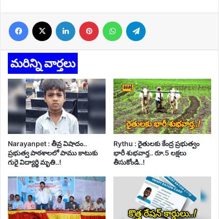
Facebook
X
LinkedIn
Pinterest
WhatsApp
Telegram
మరిన్ని వార్తలు
Narayanpet : తీవ్ర విషాదం..
Rythu : రైతులకు కేంద్ర ప్రభుత్వం
ప్రభుత్వ పాఠశాలలో పాము కాటుకు
భారీ శుభవార్త.. రూ.5 లక్షలు
గురై విద్యార్థి మృతి..!
తీసుకోండి..!