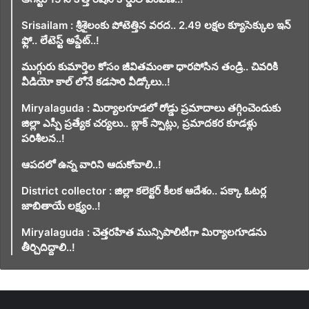
Srisailam : శ్రీశైలంకు పోటెత్తిన వరద.. 2.49 లక్షల క్యూసెక్కుల ఇన్
ఫ్లో.. లేటెస్ట్ అప్డేట్..!
ముగ్గురు కుమార్తెల కోసం జీవితమంతా ధారపోసిన తండ్రి.. చివరికి
వీడియో కాల్ లోనే కడసారి వీడ్కోలు..!
Miryalaguda : మిర్యాలగూడలో రోడ్డు ప్రమాదాలు తగ్గించెందుకు
జిల్లా ఎస్పీ ప్రత్యేక చర్యలు.. బ్లాక్ స్పాట్లు, ప్రమాదకర కూడళ్లు
పరిశీలన..!
ఆపదలో ఉన్న వారిని ఆదుకోవాలి..!
District collector : జిల్లా కలెక్టర్ కీలక ఆదేశం.. పక్కా ఓటర్ల
జాబితాయే లక్ష్యం..!
Miryalaguda : చెత్తరహిత మున్సిపాలిటీగా మిర్యాలగూడను
తీర్చిదిద్దాలి..!