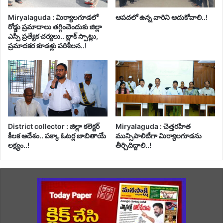
Miryalaguda : మిర్యాలగూడలో
ఆపదలో ఉన్న వారిని ఆదుకోవాలి..!
రోడ్డు ప్రమాదాలు తగ్గించెందుకు జిల్లా
ఎస్పీ ప్రత్యేక చర్యలు.. బ్లాక్ స్పాట్లు,
ప్రమాదకర కూడళ్లు పరిశీలన..!
District collector : జిల్లా కలెక్టర్
Miryalaguda : చెత్తరహిత
కీలక ఆదేశం.. పక్కా ఓటర్ల జాబితాయే
మున్సిపాలిటీగా మిర్యాలగూడను
లక్ష్యం..!
తీర్చిదిద్దాలి..!