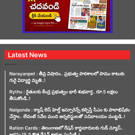
Latest News
Narayanpet : తీవ్ర విషాదం.. ప్రభుత్వ పాఠశాలలో పాము కాటుకు
గురై విద్యార్థి మృతి..!
Rythu : రైతులకు కేంద్ర ప్రభుత్వం భారీ శుభవార్త.. రూ.5 లక్షలు
తీసుకోండి..!
Nalgonda : క్యాష్ లెస్ హెల్త్ ఇన్సూరెన్స్ కల్పిస్తే సీఎం కు పాలాభిషేకం
చేస్తాం.. లేదంటే 5వేల మంది జర్నలిస్టులతో సచివాలయం ముట్టడి..!
Ration Cards : తెలంగాణలో రేషన్ కార్డుదారులకు గుడ్ న్యూస్..
ఆగస్టు 15 న కొత్త రేషన్ కార్డుల పంపిణి..!