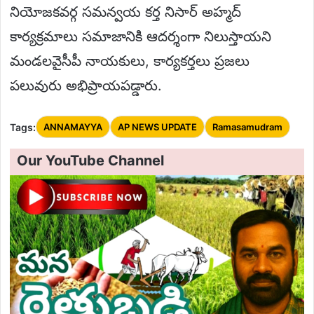
నియోజకవర్గ సమన్వయ కర్త నిసార్ అహ్మద్
కార్యక్రమాలు సమాజానికి ఆదర్శంగా నిలుస్తాయని
మండలవైసీపీ నాయకులు, కార్యకర్తలు ప్రజలు
పలువురు అభిప్రాయపడ్డారు.
Tags:
ANNAMAYYA
AP NEWS UPDATE
Ramasamudram
Our YouTube Channel