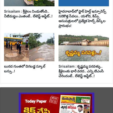
Srisailam : శ్రీశైలం నిండుతోంది..
హైదరాబాద్‌లో స్టార్ హెల్త్ ఇన్సూరెన్స్
నీటిమట్టం ఎంతంటే.. లేటెస్ట్ అప్డేట్..!
సరికొత్త సేవలు.. యశోద, కిమ్స్
ఆసుపత్రులలో ప్రత్యేక హెల్ప్ డెస్క్‌ల
ప్రారంభం!
బురద గుంతలో దిగబడ్డ స్కూల్
Srisailam : కృష్ణమ్మ పరవళ్ళు..
బస్సు..!
శ్రీశైలంకు భారీ వరద.. ఎన్ని టిఎంసీ
చేరిందంటే.. లేటెస్ట్ అప్డేట్..!