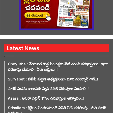
Latest News
Cheyutha : చేయూత కొత్త పింఛన్లకు నేటి నుంచి దరఖాస్తులు.. ఇలా
దరఖాస్తు చేయాలి.. వీరు అర్హులు..!
Suryapet : బిజెపి పట్టణ అధ్యక్షులుగా బూర మల్సూర్ గౌడ్..!
సాగర్ ఎడమ కాలువకు నీళ్లు వదిలి చెరువులు నింపాలి..!
Asara : ఆసరా పెన్షన్ కోసం దరఖాస్తుల ఆహ్వానం..!
Srisailam : శ్రీశైలం నిండకముందే ఏపీకి నీటి తరలింపు.. మరి సాగర్