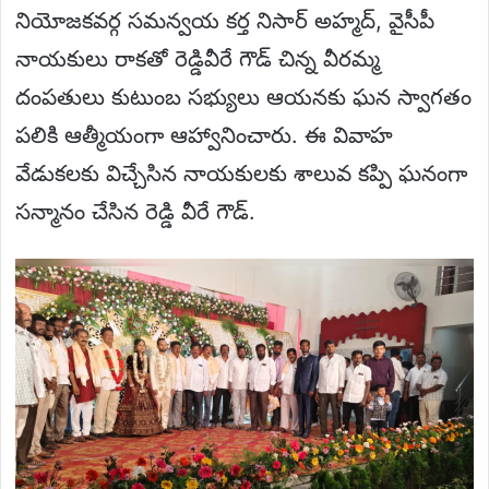
నియోజకవర్గ సమన్వయ కర్త నిసార్ అహ్మద్, వైసీపీ
నాయకులు రాకతో రెడ్డివీరే గౌడ్ చిన్న వీరమ్మ
దంపతులు కుటుంబ సభ్యులు ఆయనకు ఘన స్వాగతం
పలికి ఆత్మీయంగా ఆహ్వానించారు. ఈ వివాహ
వేడుకలకు విచ్చేసిన నాయకులకు శాలువ కప్పి ఘనంగా
సన్మానం చేసిన రెడ్డి వీరే గౌడ్.