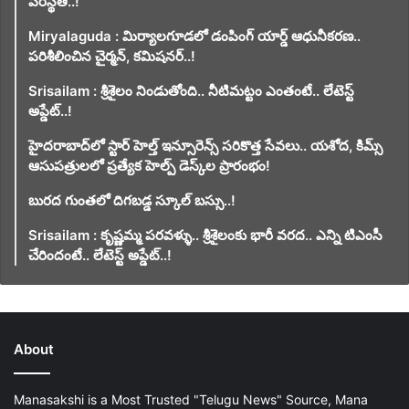
పరిస్థితి..!
Miryalaguda : మిర్యాలగూడలో డంపింగ్ యార్డ్ ఆధునీకరణ..
పరిశీలించిన చైర్మన్, కమిషనర్..!
Srisailam : శ్రీశైలం నిండుతోంది.. నీటిమట్టం ఎంతంటే.. లేటెస్ట్
అప్డేట్..!
హైదరాబాద్‌లో స్టార్ హెల్త్ ఇన్సూరెన్స్ సరికొత్త సేవలు.. యశోద, కిమ్స్
ఆసుపత్రులలో ప్రత్యేక హెల్ప్ డెస్క్‌ల ప్రారంభం!
బురద గుంతలో దిగబడ్డ స్కూల్ బస్సు..!
Srisailam : కృష్ణమ్మ పరవళ్ళు.. శ్రీశైలంకు భారీ వరద.. ఎన్ని టిఎంసీ
చేరిందంటే.. లేటెస్ట్ అప్డేట్..!
About
Manasakshi is a Most Trusted "Telugu News" Source, Mana