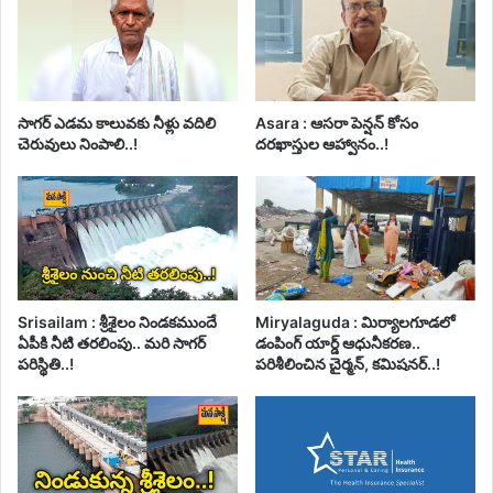
సాగర్ ఎడమ కాలువకు నీళ్లు వదిలి
Asara : ఆసరా పెన్షన్ కోసం
చెరువులు నింపాలి..!
దరఖాస్తుల ఆహ్వానం..!
Srisailam : శ్రీశైలం నిండకముందే
Miryalaguda : మిర్యాలగూడలో
ఏపీకి నీటి తరలింపు.. మరి సాగర్
డంపింగ్ యార్డ్ ఆధునీకరణ..
పరిస్థితి..!
పరిశీలించిన చైర్మన్, కమిషనర్..!