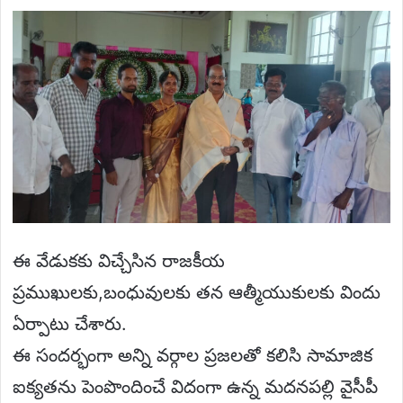
ఈ వేడుకకు విచ్చేసిన రాజకీయ
ప్రముఖులకు,బంధువులకు తన ఆత్మీయుకులకు విందు
ఏర్పాటు చేశారు.
ఈ సందర్భంగా అన్ని వర్గాల ప్రజలతో కలిసి సామాజిక
ఐక్యతను పెంపొందించే విదంగా ఉన్న మదనపల్లి వైసీపీ