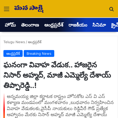
Menu
Se
హోమ్
తెలంగాణ
ఆంధ్రప్రదేశ్
రాజకీయం
సినిమా
క్రై
Telugu News
/
ఆంధ్రప్రదేశ్
ఆంధ్రప్రదేశ్
Breaking News
ఘనంగా వివాహ వేడుక.. హాజరైన
నిసార్ అహ్మద్, మాజీ ఎమ్మెల్యే దేశాయ్
తిప్పారెడ్డి..!
అన్నమయ్య జిల్లా కర్ణాటక రాష్ట్రం హోసకోట ఎస్ వి ఎస్
కళ్యాణ మండపంలో మంగళవారం ,బుధవారం నిర్వహించిన
వివాహ వేడుకలకు,వైసీపీ నాయకులు రెడ్డివీరే గౌడ్ ప్రత్యేక
ఆహ్వానం మేరకు నిసార్ అహ్మద్ మాజీ ఎమ్మెల్యే దేశాయ్