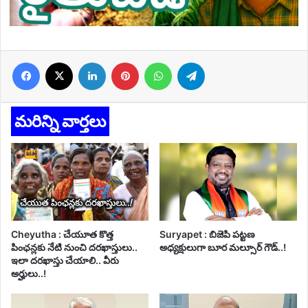
Facebook
X
LinkedIn
Pinterest
WhatsApp
Telegram
మరిన్ని వార్తలు
Cheyutha : చేయూత కొత్త
Suryapet : బిజెపి పట్టణ
పింఛన్లకు నేటి నుంచి దరఖాస్తులు..
అధ్యక్షులుగా బూర మల్సూర్ గౌడ్..!
ఇలా దరఖాస్తు చేయాలి.. వీరు
అర్హులు..!