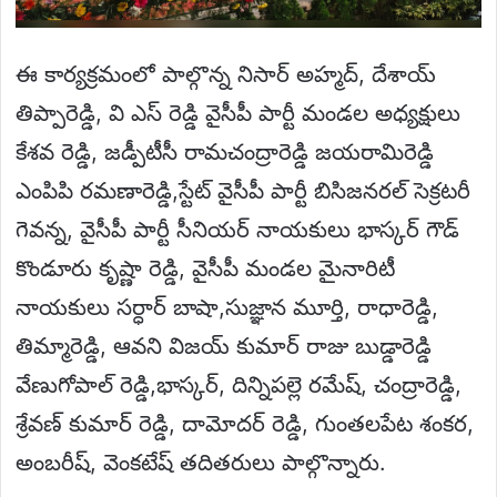
ఈ కార్యక్రమంలో పాల్గొన్న నిసార్ అహ్మద్, దేశాయ్
తిప్పారెడ్డి, వి ఎస్ రెడ్డి వైసీపీ పార్టీ మండల అధ్యక్షులు
కేశవ రెడ్డి, జడ్పీటీసీ రామచంద్రారెడ్డి జయరామిరెడ్డి
ఎంపిపి రమణారెడ్డి,స్టేట్ వైసీపీ పార్టీ బిసిజనరల్ సెక్రటరీ
గెవన్న, వైసీపీ పార్టీ సీనియర్ నాయకులు భాస్కర్ గౌడ్
కొండూరు కృష్ణా రెడ్డి, వైసీపీ మండల మైనారిటీ
నాయకులు సర్ధార్ బాషా,సుజ్ఞాన మూర్తి, రాధారెడ్డి,
తిమ్మారెడ్డి, ఆవని విజయ్ కుమార్ రాజు బుడ్డారెడ్డి
వేణుగోపాల్ రెడ్డి,భాస్కర్, దిన్నిపల్లె రమేష్, చంద్రారెడ్డి,
శ్రేవణ్ కుమార్ రెడ్డి, దామోదర్ రెడ్డి, గుంతలపేట శంకర,
అంబరీష్, వెంకటేష్ తదితరులు పాల్గొన్నారు.