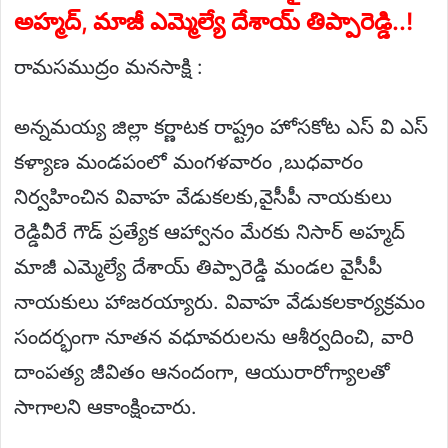
అహ్మద్, మాజీ ఎమ్మెల్యే దేశాయ్ తిప్పారెడ్డి..!
రామసముద్రం మనసాక్షి :
అన్నమయ్య జిల్లా కర్ణాటక రాష్ట్రం హోసకోట ఎస్ వి ఎస్
కళ్యాణ మండపంలో మంగళవారం ,బుధవారం
నిర్వహించిన వివాహ వేడుకలకు,వైసీపీ నాయకులు
రెడ్డివీరే గౌడ్ ప్రత్యేక ఆహ్వానం మేరకు నిసార్ అహ్మద్
మాజీ ఎమ్మెల్యే దేశాయ్ తిప్పారెడ్డి మండల వైసీపీ
నాయకులు హాజరయ్యారు. వివాహ వేడుకలకార్యక్రమం
సందర్భంగా నూతన వధూవరులను ఆశీర్వదించి, వారి
దాంపత్య జీవితం ఆనందంగా, ఆయురారోగ్యాలతో
సాగాలని ఆకాంక్షించారు.