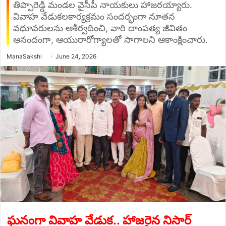
తిప్పారెడ్డి మండల వైసీపీ నాయకులు హాజరయ్యారు.
వివాహ వేడుకలకార్యక్రమం సందర్భంగా నూతన
వధూవరులను ఆశీర్వదించి, వారి దాంపత్య జీవితం
ఆనందంగా, ఆయురారోగ్యాలతో సాగాలని ఆకాంక్షించారు.
Send
ManaSakshi
June 24, 2026
an
email
ఘనంగా వివాహ వేడుక.. హాజరైన నిసార్