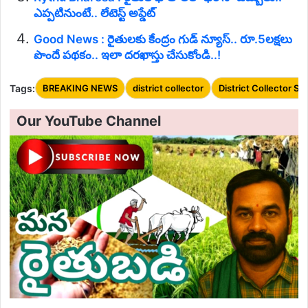
ఎప్పటినుంటే.. లేటెస్ట్ అప్డేట్
Good News : రైతులకు కేంద్రం గుడ్ న్యూస్.. రూ.5లక్షలు
పొందే పథకం.. ఇలా దరఖాస్తు చేసుకోండి..!
Tags:
BREAKING NEWS
district collector
District Collector Sik
Our YouTube Channel