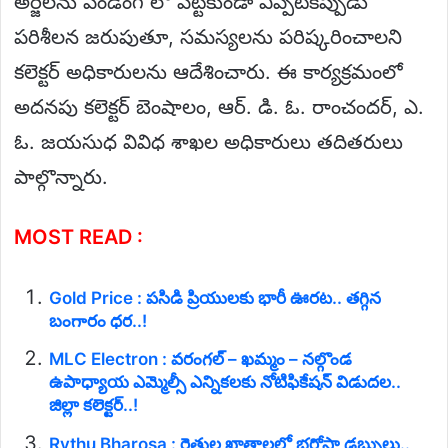
అర్జీలను పెండింగ్ లో పెట్టకుండా ఎప్పటికప్పుడు
పరిశీలన జరుపుతూ, సమస్యలను పరిష్కరించాలని
కలెక్టర్ అధికారులను ఆదేశించారు. ఈ కార్యక్రమంలో
అదనపు కలెక్టర్ బెంషాలం, ఆర్. డి. ఓ. రాంచందర్, ఎ.
ఓ. జయసుధ వివిధ శాఖల అధికారులు తదితరులు
పాల్గొన్నారు.
MOST READ :
Gold Price : పసిడి ప్రియులకు భారీ ఊరట.. తగ్గిన
బంగారం ధర..!
MLC Electron : వరంగల్ – ఖమ్మం – నల్గొండ
ఉపాధ్యాయ ఎమ్మెల్సీ ఎన్నికలకు నోటిఫికేషన్ విడుదల..
జిల్లా కలెక్టర్..!
Rythu Bharosa : రైతుల ఖాతాలలో భరోసా డబ్బులు..