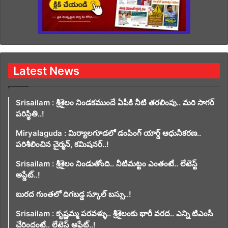
Latest News
Srisailam : శ్రీశైలం నిండకముందే ఏపీకి నీటి తరలింపు.. మరి సాగర్
పరిస్థితి..!
Miryalaguda : మిర్యాలగూడలో డంపింగ్ యార్డ్ ఆధునీకరణ..
పరిశీలించిన చైర్మన్, కమిషనర్..!
Srisailam : శ్రీశైలం నిండుతోంది.. నీటిమట్టం ఎంతంటే.. లేటెస్ట్
అప్డేట్..!
బురద గుంతలో దిగబడ్డ స్కూల్ బస్సు..!
Srisailam : కృష్ణమ్మ పరవళ్ళు.. శ్రీశైలంకు భారీ వరద.. ఎన్ని టిఎంసీ
చేరిందంటే.. లేటెస్ట్ అప్డేట్..!