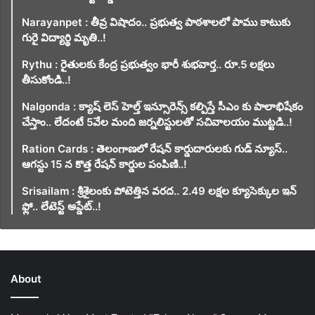
Narayanpet : తీవ్ర విషాదం.. ప్రభుత్వ పాఠశాలలో పాము కాటుకు
గురై విద్యార్థి మృతి..!
Rythu : రైతులకు కేంద్ర ప్రభుత్వం భారీ శుభవార్త.. రూ.5 లక్షలు
తీసుకోండి..!
Nalgonda : క్యాష్ లెస్ హెల్త్ ఇన్సూరెన్స్ కల్పిస్తే సీఎం కు పాలాభిషేకం
చేస్తాం.. లేదంటే 5వేల మంది జర్నలిస్టులతో సచివాలయం ముట్టడి..!
Ration Cards : తెలంగాణలో రేషన్ కార్డుదారులకు గుడ్ న్యూస్..
ఆగస్టు 15 న కొత్త రేషన్ కార్డుల పంపిణి..!
Srisailam : శ్రీశైలంకు పోటెత్తిన వరద.. 2.49 లక్షల క్యూసెక్కుల ఇన్
ఫ్లో.. లేటెస్ట్ అప్డేట్..!
About