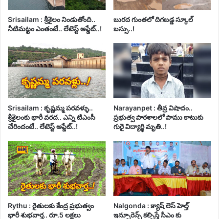
Srisailam : శ్రీశైలం నిండుతోంది..
బురద గుంతలో దిగబడ్డ స్కూల్
నీటిమట్టం ఎంతంటే.. లేటెస్ట్ అప్డేట్..!
బస్సు..!
Srisailam : కృష్ణమ్మ పరవళ్ళు..
Narayanpet : తీవ్ర విషాదం..
శ్రీశైలంకు భారీ వరద.. ఎన్ని టిఎంసీ
ప్రభుత్వ పాఠశాలలో పాము కాటుకు
చేరిందంటే.. లేటెస్ట్ అప్డేట్..!
గురై విద్యార్థి మృతి..!
Rythu : రైతులకు కేంద్ర ప్రభుత్వం
Nalgonda : క్యాష్ లెస్ హెల్త్
భారీ శుభవార్త.. రూ.5 లక్షలు
ఇన్సూరెన్స్ కల్పిస్తే సీఎం కు