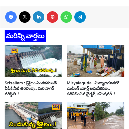
Facebook
X
LinkedIn
Pinterest
WhatsApp
Telegram
మరిన్ని వార్తలు
Srisailam : శ్రీశైలం నిండకముందే
Miryalaguda : మిర్యాలగూడలో
ఏపీకి నీటి తరలింపు.. మరి సాగర్
డంపింగ్ యార్డ్ ఆధునీకరణ..
పరిస్థితి..!
పరిశీలించిన చైర్మన్, కమిషనర్..!