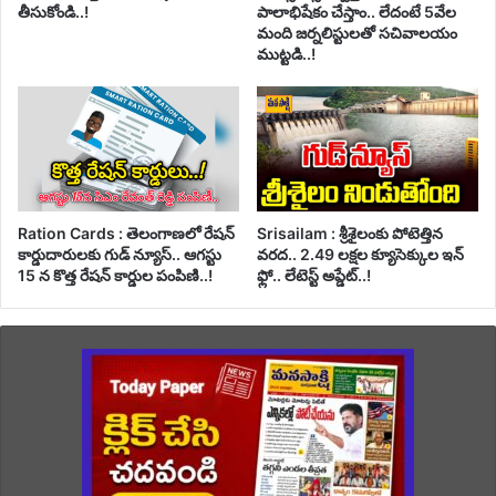
తీసుకోండి..!
పాలాభిషేకం చేస్తాం.. లేదంటే 5వేల
మంది జర్నలిస్టులతో సచివాలయం
ముట్టడి..!
Ration Cards : తెలంగాణలో రేషన్
Srisailam : శ్రీశైలంకు పోటెత్తిన
కార్డుదారులకు గుడ్ న్యూస్.. ఆగస్టు
వరద.. 2.49 లక్షల క్యూసెక్కుల ఇన్
15 న కొత్త రేషన్ కార్డుల పంపిణి..!
ఫ్లో.. లేటెస్ట్ అప్డేట్..!