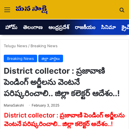
Menu
Se
హోమ్
తెలంగాణ
ఆంధ్రప్రదేశ్
రాజకీయం
సినిమా
క్రై
Telugu News
/
Breaking News
Breaking News
జిల్లా వార్తలు
District collector : ప్రజావాణి
పెండింగ్ అర్జీలను వెంటనే
పరిష్కరించాలి.. జిల్లా కలెక్టర్ ఆదేశం..!
Send
ManaSakshi
February 3, 2025
an
email
District collector : ప్రజావాణి పెండింగ్ అర్జీలను
వెంటనే పరిష్కరించాలి.. జిల్లా కలెక్టర్ ఆదేశం..!