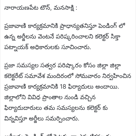
నారాయణపేట టౌన్, మనసాక్షి :
ప్రజావాణి కార్యక్రమానికి ప్రాధాన్యతనిస్తూ పెండింగ్ లో
ఉన్న అర్జీలను వెంటనే పరిష్కరించాలని కలెక్టర్ సిక్తా
పట్నాయక్ అధికారులకు సూచించారు.
ప్రజా సమస్యల సత్వర పరిష్కారం కోసం జిల్లా జిల్లా
కలెక్టరేట్ సమావేశ మందిరంలో సోమవారం నిర్వహించిన
ప్రజావాణి కార్యక్రమానికి 18 ఫిర్యాదులు అందాయి.
జిల్లాలోని వివిధ ప్రాంతాల నుండి వచ్చిన
ఫిర్యాదుదారులు తమ సమస్యలను కలెక్టర్ కు
విన్నవిస్తూ అర్జీలు సమర్పించారు.