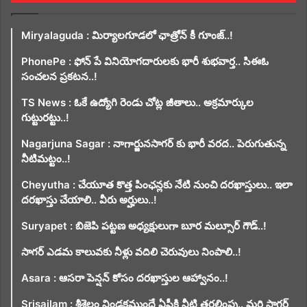
Miryalaguda : మిర్యాలగూడలో ఛాత్రోన్ కీ గూంజ్..!
PhonePe : ఫోన్ పే వినియోగదారులకు భారీ శుభవార్త.. సిఈఓ
సంచలన ప్రకటన..!
TS News : ఓకే ఉద్యోగి రెండు చోట్ల జీతాలు.. అక్రమార్కుల
గుట్టురట్టు..!
Nagarjuna Sagar : నాగార్జునసాగర్ కు భారీ వరద.. పెరుగుతున్న
నీటిమట్టం..!
Cheyutha : చేయూత కొత్త పింఛన్లకు నేటి నుంచి దరఖాస్తులు.. ఇలా
దరఖాస్తు చేయాలి.. వీరు అర్హులు..!
Suryapet : బిజెపి పట్టణ అధ్యక్షులుగా బూర మల్సూర్ గౌడ్..!
సాగర్ ఎడమ కాలువకు నీళ్లు వదిలి చెరువులు నింపాలి..!
Asara : ఆసరా పెన్షన్ కోసం దరఖాస్తుల ఆహ్వానం..!
Srisailam : శ్రీశైలం నిండకముందే ఏపీకి నీటి తరలింపు.. మరి సాగర్