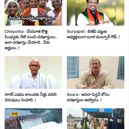
Cheyutha : చేయూత కొత్త
Suryapet : బిజెపి పట్టణ
పింఛన్లకు నేటి నుంచి దరఖాస్తులు..
అధ్యక్షులుగా బూర మల్సూర్ గౌడ్..!
ఇలా దరఖాస్తు చేయాలి.. వీరు
అర్హులు..!
సాగర్ ఎడమ కాలువకు నీళ్లు వదిలి
Asara : ఆసరా పెన్షన్ కోసం
చెరువులు నింపాలి..!
దరఖాస్తుల ఆహ్వానం..!