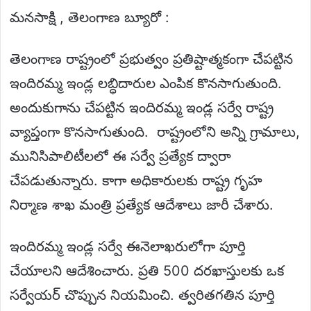
మనసాక్షి , తెలంగాణ బ్యూరో :
తెలంగాణ రాష్ట్రంలో ప్రభుత్వం ప్రతిష్టాత్మకంగా చేపట్టిన
ఇందిరమ్మ ఇండ్ల లబ్ధిదారుల ఎంపిక కొనసాగుతుంది.
అందుకుగాను చేపట్టిన ఇందిరమ్మ ఇండ్ల సర్వే రాష్ట్ర
వ్యాప్తంగా కొనసాగుతుంది. రాష్ట్రంలోని అన్ని గ్రామాలు,
మునిసిపాలిటీలలో ఈ సర్వే ప్రత్యేక ద్వారా
చేపడుతున్నారు. కాగా అధికారులకు రాష్ట్ర గృహ
నిర్మాణ శాఖ మంత్రి ప్రత్యేక ఆదేశాలు జారీ చేశారు.
ఇందిరమ్మ ఇండ్ల సర్వే ఈనెలాఖరులోగా పూర్తి
చేయాలని ఆదేశించారు. ప్రతి 500 దరఖాస్తులకు ఒక
సర్వేయర్ చొప్పున నియమించి. త్వరితగతిన పూర్తి