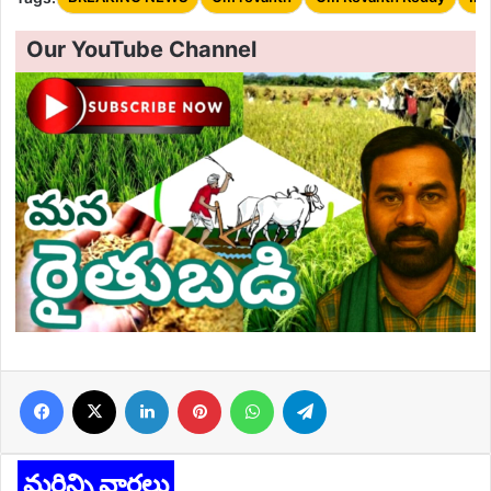
Our YouTube Channel
Facebook
X
LinkedIn
Pinterest
WhatsApp
Telegram
మరిన్ని వార్తలు