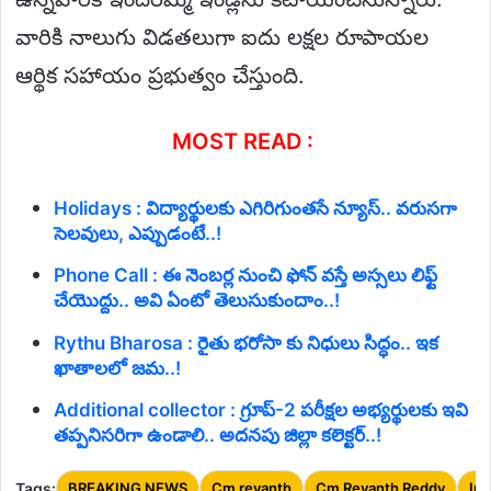
వారికి నాలుగు విడతలుగా ఐదు లక్షల రూపాయల
ఆర్థిక సహాయం ప్రభుత్వం చేస్తుంది.
MOST READ :
Holidays : విద్యార్థులకు ఎగిరిగుంతసే న్యూస్.. వరుసగా
సెలవులు, ఎప్పుడంటే..!
Phone Call : ఈ నెంబర్ల నుంచి ఫోన్ వస్తే అస్సలు లిఫ్ట్
చేయొద్దు.. అవి ఏంటో తెలుసుకుందాం..!
Rythu Bharosa : రైతు భరోసా కు నిధులు సిద్ధం.. ఇక
ఖాతాలలో జమ..!
Additional collector : గ్రూప్-2 పరీక్షల అభ్యర్థులకు ఇవి
తప్పనిసరిగా ఉండాలి.. అదనపు జిల్లా కలెక్టర్..!
Tags:
BREAKING NEWS
Cm revanth
Cm Revanth Reddy
In