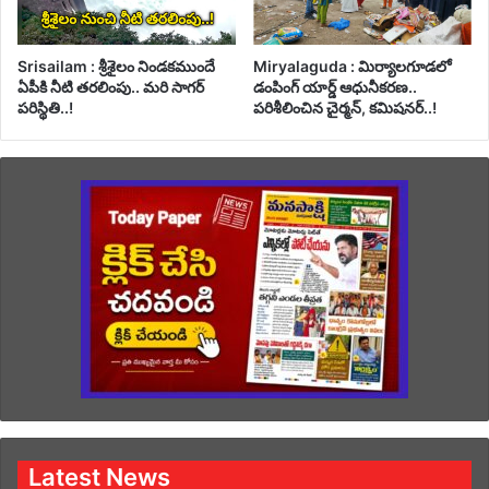
Srisailam : శ్రీశైలం నిండకముందే
Miryalaguda : మిర్యాలగూడలో
ఏపీకి నీటి తరలింపు.. మరి సాగర్
డంపింగ్ యార్డ్ ఆధునీకరణ..
పరిస్థితి..!
పరిశీలించిన చైర్మన్, కమిషనర్..!
Latest News