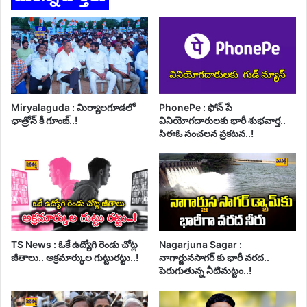
Miryalaguda : మిర్యాలగూడలో
PhonePe : ఫోన్ పే
ఛాత్రోన్ కీ గూంజ్..!
వినియోగదారులకు భారీ శుభవార్త..
సిఈఓ సంచలన ప్రకటన..!
TS News : ఓకే ఉద్యోగి రెండు చోట్ల
Nagarjuna Sagar :
జీతాలు.. అక్రమార్కుల గుట్టురట్టు..!
నాగార్జునసాగర్ కు భారీ వరద..
పెరుగుతున్న నీటిమట్టం..!