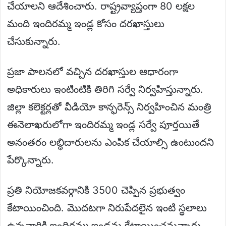
చేయాలని ఆదేశించారు. రాష్ట్రవ్యాప్తంగా 80 లక్షల
మంది ఇందిరమ్మ ఇండ్ల కోసం దరఖాస్తులు
చేసుకున్నారు.
ప్రజా పాలనలో వచ్చిన దరఖాస్తుల ఆధారంగా
అధికారులు ఇంటింటికి తిరిగి సర్వే నిర్వహిస్తున్నారు.
జిల్లా కలెక్టర్లతో వీడియో కాన్ఫరెన్స్ నిర్వహించిన మంత్రి
ఈనెలాఖరులోగా ఇందిరమ్మ ఇండ్ల సర్వే పూర్తయితే
అనంతరం లబ్ధిదారులను ఎంపిక చేయాల్సి ఉంటుందని
పేర్కొన్నారు.
ప్రతి నియోజకవర్గానికి 3500 చెప్పిన ప్రభుత్వం
కేటాయించింది. మొదటగా నిరుపేదలైన ఇంటి స్థలాలు
ఉన్నవారికి ఇందిరమ్మ ఇండ్లను కేటాయించనున్నారు.