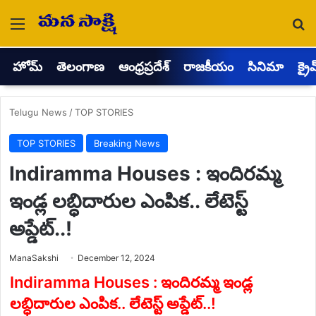
Menu
Se
హోమ్
తెలంగాణ
ఆంధ్రప్రదేశ్
రాజకీయం
సినిమా
క్రై
Telugu News
/
TOP STORIES
TOP STORIES
Breaking News
Indiramma Houses : ఇందిరమ్మ
ఇండ్ల లబ్ధిదారుల ఎంపిక.. లేటెస్ట్
అప్డేట్..!
Send
ManaSakshi
December 12, 2024
an
email
Indiramma Houses : ఇందిరమ్మ ఇండ్ల
లబ్ధిదారుల ఎంపిక.. లేటెస్ట్ అప్డేట్..!