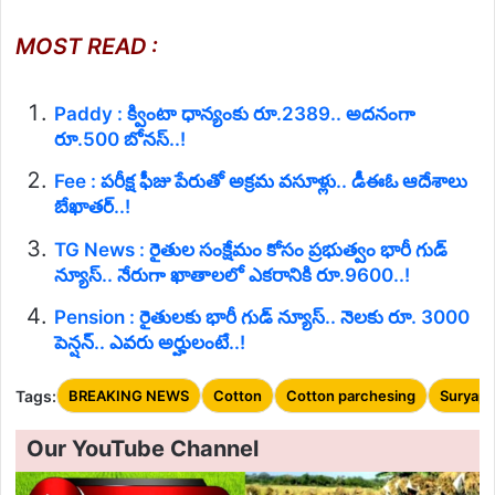
MOST READ :
Paddy : క్వింటా ధాన్యంకు రూ.2389.. అదనంగా
రూ.500 బోనస్..!
Fee : పరీక్ష ఫీజు పేరుతో అక్రమ వసూళ్లు.. డీఈఓ ఆదేశాలు
బేఖాతర్..!
TG News : రైతుల సంక్షేమం కోసం ప్రభుత్వం భారీ గుడ్
న్యూస్.. నేరుగా ఖాతాలలో ఎకరానికి రూ.9600..!
Pension : రైతులకు భారీ గుడ్ న్యూస్.. నెలకు రూ. 3000
పెన్షన్.. ఎవరు అర్హులంటే..!
Tags:
BREAKING NEWS
Cotton
Cotton parchesing
Suryape
Our YouTube Channel