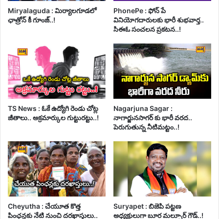
Miryalaguda : మిర్యాలగూడలో
PhonePe : ఫోన్ పే
ఛాత్రోన్ కీ గూంజ్..!
వినియోగదారులకు భారీ శుభవార్త..
సిఈఓ సంచలన ప్రకటన..!
TS News : ఓకే ఉద్యోగి రెండు చోట్ల
Nagarjuna Sagar :
జీతాలు.. అక్రమార్కుల గుట్టురట్టు..!
నాగార్జునసాగర్ కు భారీ వరద..
పెరుగుతున్న నీటిమట్టం..!
Cheyutha : చేయూత కొత్త
Suryapet : బిజెపి పట్టణ
పింఛన్లకు నేటి నుంచి దరఖాస్తులు..
అధ్యక్షులుగా బూర మల్సూర్ గౌడ్..!