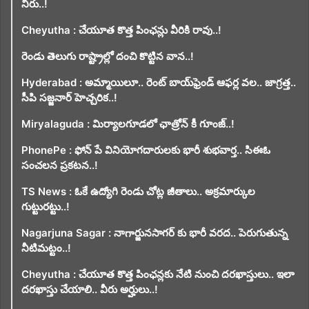
నీరు..!
Cheyutha : చేయూత కొత్త పింఛన్లు వీరికి రావు..!
రెండు తెలుగు రాష్ట్రాల్లో దంచి కొట్టిన వాన..!
Hyderabad : అమ్మాయిలూ.. రెంట్ బాయ్‌ఫ్రెండ్ ఆఫర్ల వల.. జాగ్రత్త..
సీపి సజ్జనార్ హెచ్చరిక..!
Miryalaguda : మిర్యాలగూడలో ఛాత్రోన్ కీ గూంజ్..!
PhonePe : ఫోన్ పే వినియోగదారులకు భారీ శుభవార్త.. సిఈఓ
సంచలన ప్రకటన..!
TS News : ఓకే ఉద్యోగి రెండు చోట్ల జీతాలు.. అక్రమార్కుల
గుట్టురట్టు..!
Nagarjuna Sagar : నాగార్జునసాగర్ కు భారీ వరద.. పెరుగుతున్న
నీటిమట్టం..!
Cheyutha : చేయూత కొత్త పింఛన్లకు నేటి నుంచి దరఖాస్తులు.. ఇలా
దరఖాస్తు చేయాలి.. వీరు అర్హులు..!