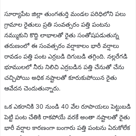
సూర్యాపేట జిల్లా తుంగతుర్తి మండల పరిధిలోని పలు
గ్రామాల రైతులు ప్రతి సంవత్సరం పత్తి పంటను
నమ్ముకుని కొద్ది లాభాలతో రైతు సంతోషపడుతున్న
తరుణంలో ఈ సంవత్సరం వర్షాకాలం భారీ వర్షాలు
రావడం పత్తి పంట ఎర్రబడి దిగుబడి తగ్గింది. నల్లరేగడి
భూములలో నీరు నిలిచి ఎర్రబడిన పత్తి చేనుతో చేను
చచ్చిపోయి అధిక నష్టాలతో కూరుకుపోయిన రైతు
ఆవేదన చెందుతున్నారు.
ఒక ఎకరానికి 30 నుండి 40 వేల రూపాయలు పెట్టుబడి
పెట్టి పంట చేతికి రాకపోయే వరకే అంతా నష్టాలతో రైతు
భారీ వర్షాల కారణంగా బంగారు పత్తి పంటను ఏరుకోలేక