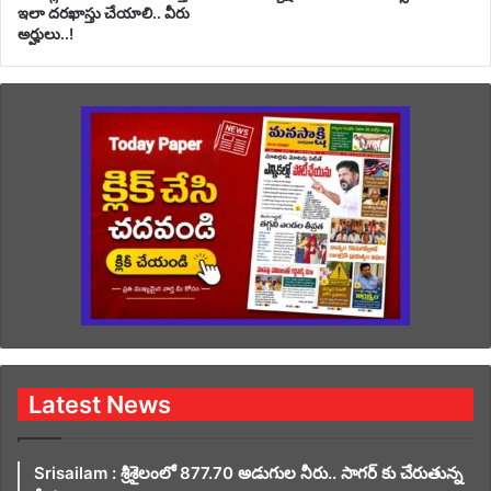
ఇలా దరఖాస్తు చేయాలి.. వీరు
అర్హులు..!
Latest News
Srisailam : శ్రీశైలంలో 877.70 అడుగుల నీరు.. సాగర్ కు చేరుతున్న