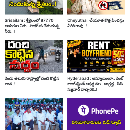
Srisailam : శ్రీశైలంలో 877.70
Cheyutha : చేయూత కొత్త పింఛన్లు
అడుగుల నీరు.. సాగర్ కు చేరుతున్న
వీరికి రావు..!
నీరు..!
రెండు తెలుగు రాష్ట్రాల్లో దంచి కొట్టిన
Hyderabad : అమ్మాయిలూ.. రెంట్
వాన..!
బాయ్‌ఫ్రెండ్ ఆఫర్ల వల.. జాగ్రత్త.. సీపి
సజ్జనార్ హెచ్చరిక..!