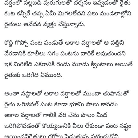
వర్షంలో నల్లబడి పురుగులతో దర్శనం ఇవ్వడంతో రైతు
కంట కన్నీరే తప్ప ఏమీ మిగలలేదని పలు మండలాల్లోని
రైతులు ఆవేదన వ్యక్తం చేస్తున్నారు.
కొద్ది గొప్పో పంట పండుతే అకాల వర్షాలతో ఆ పత్తిని
వేరడానికి కూలీలు సగం పంటను వారికే అవుతుందని
ఇక మిగిలేది ఎకరానికి రెండు మూడు క్వింటాలు అయితే
రైతుకు ఒరిగేది ఏముంది.
అంతా నష్టాలతో అకాల వర్షాలతో ముందా తుఫానుతో
రైతు ఒరిజినల్ పంట కూడా భూమి పాలు కావడం
అకాల వర్షాలతో గాలికి వరి చేను పొలం మీద
ఒరిగిపోవడంతో కొయ్యడానికి వీలు లేకుండా పంట నష్టం
అయిందనిరైతులు గగ్గోలు పెడుతున్న పట్టించుకోని