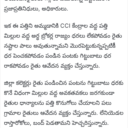
ప్రజాప్రతినిధులు, అధికారులు.
ఇక ఈ పత్తిని అమ్మడానికి CCI కేంద్రాల వద్ద పత్తి
మిల్లుల వద్ద అర్ధ బ్రోకర్ల రాజ్యం ధరలు లేకపోవడం రైతు
నష్టాల పాలు అవుతున్నామని మొరపెట్టుకున్నప్పటికీ
ధర పెంచకపోవడం పండిన పంటకు గిట్టుబాటు ధర
రాకపోవడం రైతు ఆవేదన వ్యక్తం చేస్తున్నారు.
జిల్లా కలెక్టర్లు రైతు పండించిన పంటను గిట్టుబాటు ధరకు
కొనే విధంగా మిల్లుల వద్ద అవకతవకలు జరగకుండా
రైతుల ధాన్యాలను పత్తి కొనుగోలు చేయాలని పలు
గ్రామాల రైతులు ఆవేదన వ్యక్తం చేస్తున్నారు. లేనియెడల
రాస్తారోకోలు, బంద్ పెడతామని హెచ్చరిస్తున్నారు.