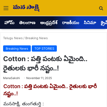
Menu
Se
హోమ్
తెలంగాణ
ఆంధ్రప్రదేశ్
రాజకీయం
సినిమా
క్రై
Telugu News
/
Breaking News
Breaking News
TOP STORIES
Cotton : పత్తి పంటకు ఏమైంది..
రైతులకు భారీ నష్టం..!
Send
ManaSakshi
November 11, 2025
an
email
Cotton : పత్తి పంటకు ఏమైంది.. రైతులకు భారీ
నష్టం..!
మనసాక్షి, తుంగతుర్తి :