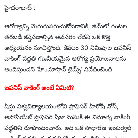
హైదరాబాద్ :
ఆరోగ్యాన్ని మెరుగుపరుచుకోవడానికి, జిమ్‌లో గంటల
తరబడి కష్టపడాల్సిన అవసరం లేదని ఒక కొత్త
అధ్యయనం సూచిస్తోంది. కేవలం 30 నిమిషాల జపనీస్
వాకింగ్ పద్ధతి గణనీయమైన ఆరోగ్య ప్రయోజనాలను
అందిస్తుందని ‘హిందూస్తాన్ టైమ్స్’ నివేదించింది.
జపనీస్ వాకింగ్ అంటే ఏమిటి?
షిన్షు విశ్వవిద్యాలయంలోని ప్రొఫెసర్ హిరోషి నోస్,
అసోసియేట్ ప్రొఫెసర్ షిజు మసుకి ఈ వినూత్న వాకింగ్
పద్ధతిని రూపొందించారు. ఇది ఒక సాధారణ ఇంటర్వెల్