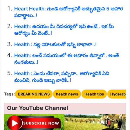
Heart Health: గుండె ఆరోగ్యానికి అద్భుతమైన 5 ఆహార
పదార్థాలు..!
Health: ఉదయం మీ దినచర్యలో ఇవి ఉంటే.. ఇక మీ
ఆరోగ్యం మీ వెంటే..!
Health : నల్ల యాలకులతో ఇన్ని లాభాలా..!
Health: లంచ్ సమయంలో ఈ ఆహారం తిన్నారో.. అంతే
సంగతులు..!
Health : ఎండు చేపలా, పచ్చివా.. ఆరోగ్యానికి ఏవి
మంచివి, గుండె జబ్బు వారికి..!
Tags:
BREAKING NEWS
health news
Health tips
Hyderabad
Our YouTube Channel