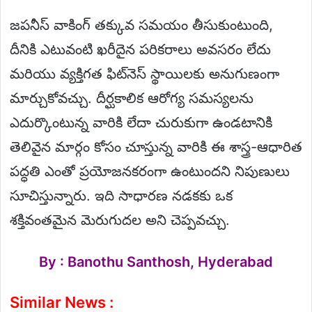
జపనీస్ వాకింగ్ తక్కువ సమయం తీసుకుంటుంది,
దీనికి ఎటువంటి ఖరీదైన పరికరాలు అవసరం లేదు
మరియు వ్యక్తిగత ఫిట్‌నెస్ స్థాయిలకు అనుగుణంగా
మార్చుకోవచ్చు. దీర్ఘకాలిక ఆరోగ్య సమస్యలను
ఎదుర్కొంటున్న వారికి లేదా చురుకుగా ఉండటానికి
తెలివైన మార్గం కోసం చూస్తున్న వారికి ఈ శాస్త్ర-ఆధారిత
పద్ధతి ఎంతో ప్రయోజనకరంగా ఉంటుందని నిపుణులు
సూచిస్తున్నారు. ఇది సాధారణ నడకకు ఒక
శక్తివంతమైన మెరుగుదల అని చెప్పవచ్చు.
By : Banothu Santhosh, Hyderabad
Similar News :