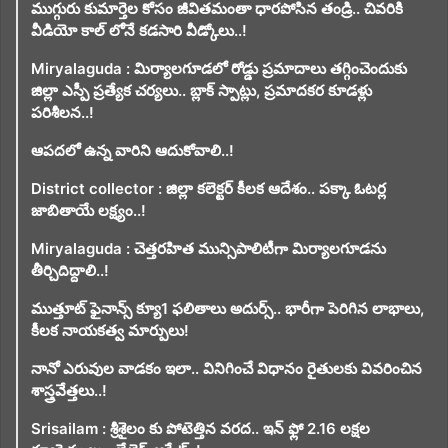
ముగ్గురు కుమార్తెల కోసం జీవితమంతా ధారపోసిన తండ్రి.. చివరికి
వీడియో కాల్ లోనే కడసారి వీడ్కోలు..!
Miryalaguda : మిర్యాలగూడలో రోడ్డు ప్రమాదాలు తగ్గించెందుకు
జిల్లా ఎస్పీ ప్రత్యేక చర్యలు.. బ్లాక్ స్పాట్లు, ప్రమాదకర కూడళ్లు
పరిశీలన..!
ఆపదలో ఉన్న వారిని ఆదుకోవాలి..!
District collector : జిల్లా కలెక్టర్ కీలక ఆదేశం.. పక్కా ఓటర్ల
జాబితాయే లక్ష్యం..!
Miryalaguda : చెత్తరహిత మున్సిపాలిటీగా మిర్యాలగూడను
తీర్చిదిద్దాలి..!
ముత్తూట్ ఫైనాన్స్ క్యూ1 ఫలితాలు అదుర్స్.. భారీగా పెరిగిన లాభాలు,
కీలక నాయకత్వ మార్పులు!
నానో ఎరువుల వాడకం ఇలా.. వినిగించే విధానం రైతులకు వివరించిన
శాస్త్రవేత్తలు..!
Srisailam : శ్రీశైలం కు పోటెత్తిన వరద.. ఇన్ ఫ్లో 2.16 లక్షల