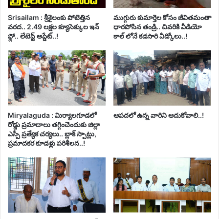
Srisailam : శ్రీశైలంకు పోటెత్తిన
ముగ్గురు కుమార్తెల కోసం జీవితమంతా
వరద.. 2.49 లక్షల క్యూసెక్కుల ఇన్
ధారపోసిన తండ్రి.. చివరికి వీడియో
ఫ్లో.. లేటెస్ట్ అప్డేట్..!
కాల్ లోనే కడసారి వీడ్కోలు..!
Miryalaguda : మిర్యాలగూడలో
ఆపదలో ఉన్న వారిని ఆదుకోవాలి..!
రోడ్డు ప్రమాదాలు తగ్గించెందుకు జిల్లా
ఎస్పీ ప్రత్యేక చర్యలు.. బ్లాక్ స్పాట్లు,
ప్రమాదకర కూడళ్లు పరిశీలన..!