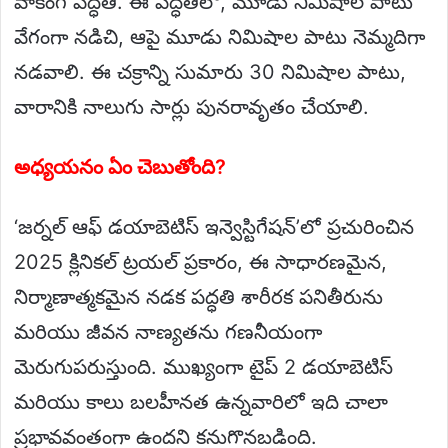
వాకింగ్ పద్ధతి. ఈ పద్ధతిలో, మూడు నిమిషాల పాటు
వేగంగా నడిచి, ఆపై మూడు నిమిషాల పాటు నెమ్మదిగా
నడవాలి. ఈ చక్రాన్ని సుమారు 30 నిమిషాల పాటు,
వారానికి నాలుగు సార్లు పునరావృతం చేయాలి.
అధ్యయనం ఏం చెబుతోంది?
‘జర్నల్ ఆఫ్ డయాబెటిస్ ఇన్వెస్టిగేషన్’లో ప్రచురించిన
2025 క్లినికల్ ట్రయల్ ప్రకారం, ఈ సాధారణమైన,
నిర్మాణాత్మకమైన నడక పద్ధతి శారీరక పనితీరును
మరియు జీవన నాణ్యతను గణనీయంగా
మెరుగుపరుస్తుంది. ముఖ్యంగా టైప్ 2 డయాబెటిస్
మరియు కాలు బలహీనత ఉన్నవారిలో ఇది చాలా
ప్రభావవంతంగా ఉందని కనుగొనబడింది.