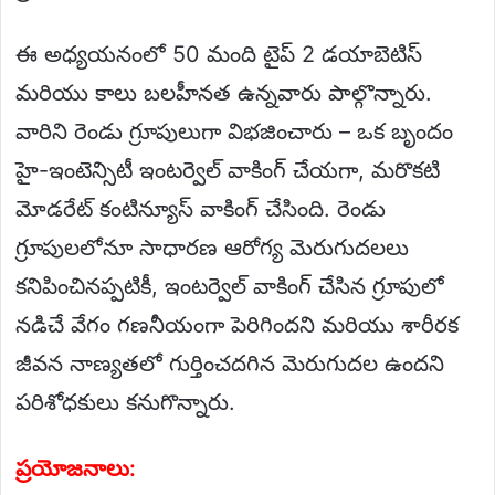
ఈ అధ్యయనంలో 50 మంది టైప్ 2 డయాబెటిస్
మరియు కాలు బలహీనత ఉన్నవారు పాల్గొన్నారు.
వారిని రెండు గ్రూపులుగా విభజించారు – ఒక బృందం
హై-ఇంటెన్సిటీ ఇంటర్వెల్ వాకింగ్ చేయగా, మరొకటి
మోడరేట్ కంటిన్యూస్ వాకింగ్ చేసింది. రెండు
గ్రూపులలోనూ సాధారణ ఆరోగ్య మెరుగుదలలు
కనిపించినప్పటికీ, ఇంటర్వెల్ వాకింగ్ చేసిన గ్రూపులో
నడిచే వేగం గణనీయంగా పెరిగిందని మరియు శారీరక
జీవన నాణ్యతలో గుర్తించదగిన మెరుగుదల ఉందని
పరిశోధకులు కనుగొన్నారు.
ప్రయోజనాలు: