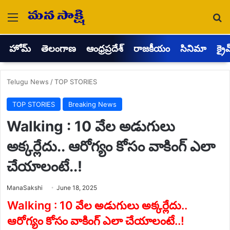
Menu
Se
హోమ్
తెలంగాణ
ఆంధ్రప్రదేశ్
రాజకీయం
సినిమా
క్రై
Telugu News
/
TOP STORIES
TOP STORIES
Breaking News
Walking : 10 వేల అడుగులు
అక్కర్లేదు.. ఆరోగ్యం కోసం వాకింగ్ ఎలా
చేయాలంటే..!
Send
ManaSakshi
June 18, 2025
an
email
Walking : 10 వేల అడుగులు అక్కర్లేదు..
ఆరోగ్యం కోసం వాకింగ్ ఎలా చేయాలంటే..!