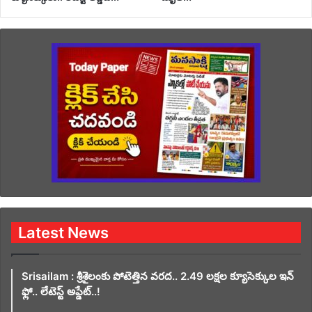
Latest News
Srisailam : శ్రీశైలంకు పోటెత్తిన వరద.. 2.49 లక్షల క్యూసెక్కుల ఇన్
ఫ్లో.. లేటెస్ట్ అప్డేట్..!