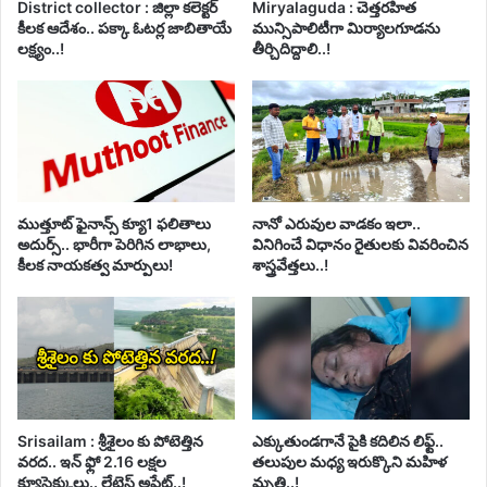
District collector : జిల్లా కలెక్టర్
Miryalaguda : చెత్తరహిత
కీలక ఆదేశం.. పక్కా ఓటర్ల జాబితాయే
మున్సిపాలిటీగా మిర్యాలగూడను
లక్ష్యం..!
తీర్చిదిద్దాలి..!
ముత్తూట్ ఫైనాన్స్ క్యూ1 ఫలితాలు
నానో ఎరువుల వాడకం ఇలా..
అదుర్స్.. భారీగా పెరిగిన లాభాలు,
వినిగించే విధానం రైతులకు వివరించిన
కీలక నాయకత్వ మార్పులు!
శాస్త్రవేత్తలు..!
Srisailam : శ్రీశైలం కు పోటెత్తిన
ఎక్కుతుండగానే పైకి కదిలిన లిఫ్ట్‌..
వరద.. ఇన్ ఫ్లో 2.16 లక్షల
తలుపుల మధ్య ఇరుక్కొని మహిళ
క్యూసెక్కులు.. లేటెస్ట్ అప్డేట్..!
మృతి..!