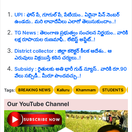
UPI : ఫోన్ పే, గూగుల్ పే, పేటియం.. ఏదైనా పిన్ నెంబర్
ఉండదు.. మరి లావాదేవీలు ఎలాగో తెలుసుకుందాం..!
TG News : తెలంగాణ ప్రభుత్వం సంచలన నిర్ణయం.. వారికి
లక్ష రూపాయల రుణమాఫీ.. లేటెస్ట్ అప్డేట్..!
District collector : జిల్లా కలెక్టర్ కీలక ఆదేశం.. ఆ
ఎరువులు విక్రయిస్తే కఠిన చర్యలు..!
Subsidy : రైతులకు అతి భారీ గుడ్ న్యూస్.. వారికి రూ.90
వేలు సబ్సిడీ.. మీరూ పొందవచ్చు..!
Tags:
BREAKING NEWS
Kalluru
Khammam
STUDENTS
T
Our YouTube Channel