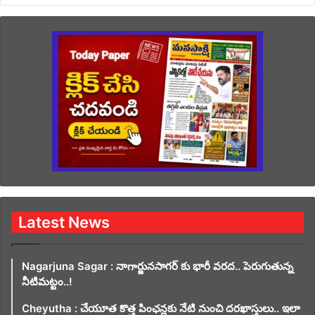
Latest News
Nagarjuna Sagar : నాగార్జునసాగర్ కు భారీ వరద.. పెరుగుతున్న
నీటిమట్టం..!
Cheyutha : చేయూత కొత్త పింఛన్లకు నేటి నుంచి దరఖాస్తులు.. ఇలా