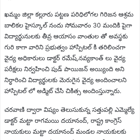
ఖమ్మం జిల్లా కల్లూరు పట్టణ పరిధిలోగల గిరిజన ఆశ్రమ
బాలికల హైస్కూల్ నందు సోమవారం 30 మందికి పైగా
విద్యార్థునులకు తీవ్ర ఆయాసం వాంతుల తో అవస్థకు
గురి కాగా వారిని ప్రభుత్వం హాస్పిటల్ కి తరిలించగా
వైద్య అధికారులు డాక్టర్ రమేష్,నవ్యకాంత్ లు వైద్య
పరీక్షలు నిర్వహించి పుడ్ పాయిజన్ అయ్యింది అని
నిర్ధారించి విద్యార్థులకు మెరుగైన వైద్య అందించాలని
హాస్పిటల్ లో అడ్మిట్ చేసి చికిత్స అందింస్తున్నారు.
చరవాణి ద్వారా విష్యం తెలుసుకున్న సత్తుపల్లి ఎమ్మెల్యే
డాక్టర్ మట్టా రాగమయి దయానంద్, రాష్ట్ర కాంగ్రెస్
నాయకులు మట్టా దయానంద్ మండల నాయకులకు