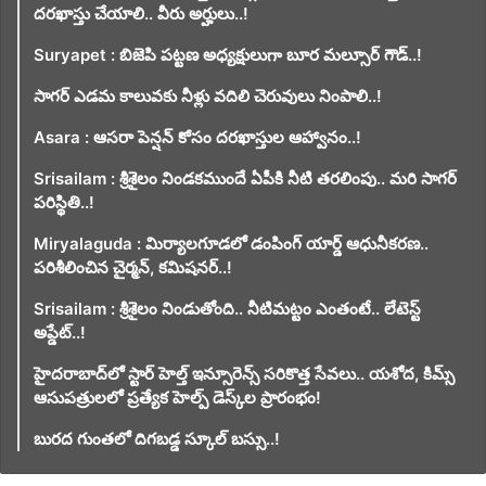
దరఖాస్తు చేయాలి.. వీరు అర్హులు..!
Suryapet : బిజెపి పట్టణ అధ్యక్షులుగా బూర మల్సూర్ గౌడ్..!
సాగర్ ఎడమ కాలువకు నీళ్లు వదిలి చెరువులు నింపాలి..!
Asara : ఆసరా పెన్షన్ కోసం దరఖాస్తుల ఆహ్వానం..!
Srisailam : శ్రీశైలం నిండకముందే ఏపీకి నీటి తరలింపు.. మరి సాగర్
పరిస్థితి..!
Miryalaguda : మిర్యాలగూడలో డంపింగ్ యార్డ్ ఆధునీకరణ..
పరిశీలించిన చైర్మన్, కమిషనర్..!
Srisailam : శ్రీశైలం నిండుతోంది.. నీటిమట్టం ఎంతంటే.. లేటెస్ట్
అప్డేట్..!
హైదరాబాద్‌లో స్టార్ హెల్త్ ఇన్సూరెన్స్ సరికొత్త సేవలు.. యశోద, కిమ్స్
ఆసుపత్రులలో ప్రత్యేక హెల్ప్ డెస్క్‌ల ప్రారంభం!
బురద గుంతలో దిగబడ్డ స్కూల్ బస్సు..!