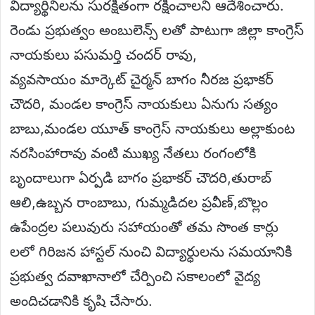
విద్యార్థినిలను సురక్షితంగా రక్షించాలని ఆదేశించారు.
రెండు ప్రభుత్వం అంబులెన్స్ లతో పాటుగా జిల్లా కాంగ్రెస్
నాయకులు పసుమర్తి చందర్ రావు,
వ్యవసాయం మార్కెట్ చైర్మన్ బాగం నీరజ ప్రభాకర్
చౌదరి, మండల కాంగ్రెస్ నాయకులు ఏనుగు సత్యం
బాబు,మండల యూత్ కాంగ్రెస్ నాయకులు అల్లాకుంట
నరసింహారావు వంటి ముఖ్య నేతలు రంగంలోకి
బృందాలుగా ఏర్పడి బాగం ప్రభాకర్ చౌదరి,తురాబ్
ఆలి,ఉబ్బన రాంబాబు, గుమ్మడిదల ప్రవీణ్,బొల్లం
ఉపేంద్రల పలువురు సహాయంతో తమ సొంత కార్లు
లలో గిరిజన హాస్టల్ నుంచి విద్యార్ధులను సమయానికి
ప్రభుత్వ దవాఖానాలో చేర్పించి సకాలంలో వైద్య
అందిచడానికి కృషి చేసారు.