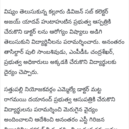
విష్యం తెలుసుకున్న కల్లూరు డివిజన్ సబ్ కలెక్టర్
అజయ్ యాదవ్ హుటాహుటిన ప్రభుత్వ ఆస్పత్రికి
చేరుకొని డాక్టర్ లను ఆరోగ్యం విష్యాలు అడిగి
తెలుసుకుని విద్యార్థినీలను పరామర్శించారు. అనంతరం
తాసిల్దార్ పులి సాంబశివుడు, ఎంపీడీఓ చంద్రశేఖర్,
ప్రభుత్వ అధికారులు అక్కడకి చేరుకొని విద్యార్థులకు
దైర్యం చెప్పారు.
సత్తుపల్లి నియోజకవర్గం ఎమ్మెల్యే డాక్టర్ మట్ట
రాగమయి దయానంద్ ప్రభుత్వ ఆసుపత్రికి చేరుకొని
విద్యార్థులను పరామర్శించి మెరుగైన వైద్యం
అందించాలని ఆదేశించి అనంతరం ఎస్టీ గిరిజన