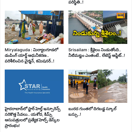
పరిస్థితి..!
Miryalaguda : మిర్యాలగూడలో
Srisailam : శ్రీశైలం నిండుతోంది..
డంపింగ్ యార్డ్ ఆధునీకరణ..
నీటిమట్టం ఎంతంటే.. లేటెస్ట్ అప్డేట్..!
పరిశీలించిన చైర్మన్, కమిషనర్..!
హైదరాబాద్‌లో స్టార్ హెల్త్ ఇన్సూరెన్స్
బురద గుంతలో దిగబడ్డ స్కూల్
సరికొత్త సేవలు.. యశోద, కిమ్స్
బస్సు..!
ఆసుపత్రులలో ప్రత్యేక హెల్ప్ డెస్క్‌ల
ప్రారంభం!