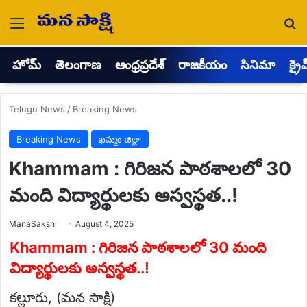
Menu
Se
హోమ్
తెలంగాణ
ఆంధ్రప్రదేశ్
రాజకీయం
సినిమా
క్రై
Telugu News
/
Breaking News
Breaking News
ఖమ్మం జిల్లా
Khammam : గిరిజన పాఠశాలలో 30
మంది విద్యార్థులకు అస్వస్థత..!
Send
ManaSakshi
August 4, 2025
an
email
Khammam : గిరిజన పాఠశాలలో 30 మంది
విద్యార్థులకు అస్వస్థత..!
కల్లూరు, (మన సాక్షి)