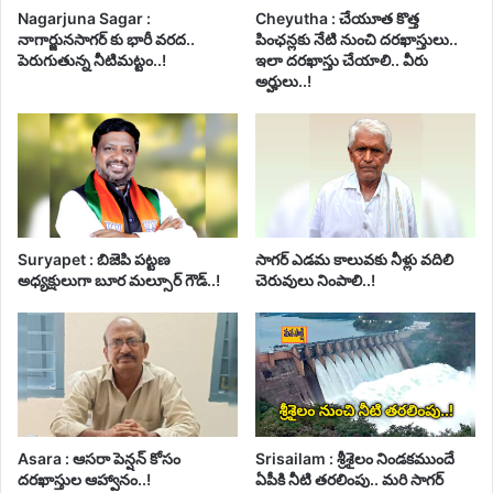
Nagarjuna Sagar :
Cheyutha : చేయూత కొత్త
నాగార్జునసాగర్ కు భారీ వరద..
పింఛన్లకు నేటి నుంచి దరఖాస్తులు..
పెరుగుతున్న నీటిమట్టం..!
ఇలా దరఖాస్తు చేయాలి.. వీరు
అర్హులు..!
Suryapet : బిజెపి పట్టణ
సాగర్ ఎడమ కాలువకు నీళ్లు వదిలి
అధ్యక్షులుగా బూర మల్సూర్ గౌడ్..!
చెరువులు నింపాలి..!
Asara : ఆసరా పెన్షన్ కోసం
Srisailam : శ్రీశైలం నిండకముందే
దరఖాస్తుల ఆహ్వానం..!
ఏపీకి నీటి తరలింపు.. మరి సాగర్