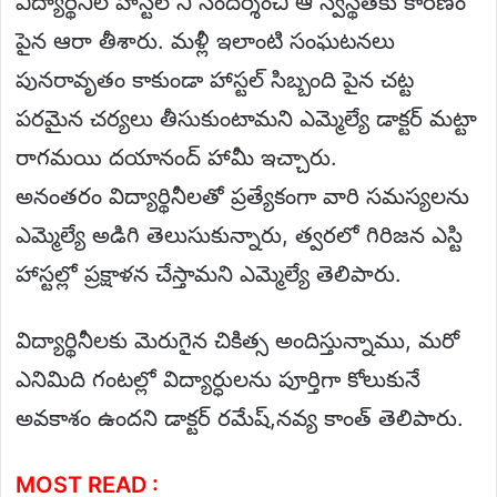
విద్యార్థినిల హాస్టల్ ని సందర్శించి ఆ స్వస్థతకు కారణం
పైన ఆరా తీశారు. మళ్లీ ఇలాంటి సంఘటనలు
పునరావృతం కాకుండా హాస్టల్ సిబ్బంది పైన చట్ట
పరమైన చర్యలు తీసుకుంటామని ఎమ్మెల్యే డాక్టర్ మట్టా
రాగమయి దయానంద్ హామీ ఇచ్చారు.
అనంతరం విద్యార్థినీలతో ప్రత్యేకంగా వారి సమస్యలను
ఎమ్మెల్యే అడిగి తెలుసుకున్నారు, త్వరలో గిరిజన ఎస్టి
హాస్టల్లో ప్రక్షాళన చేస్తామని ఎమ్మెల్యే తెలిపారు.
విద్యార్థినీలకు మెరుగైన చికిత్స అందిస్తున్నాము, మరో
ఎనిమిది గంటల్లో విద్యార్ధులను పూర్తిగా కోలుకునే
అవకాశం ఉందని డాక్టర్ రమేష్,నవ్య కాంత్ తెలిపారు.
MOST READ :