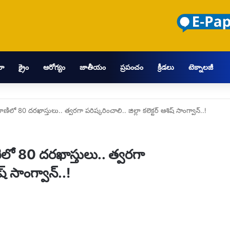
మా
క్రైం
ఆరోగ్యం
జాతీయం
ప్రపంచం
క్రీడలు
టెక్నాలజీ
ాణిలో 80 దరఖాస్తులు.. త్వరగా పరిష్కరించాలి.. జిల్లా కలెక్టర్ ఆశిష్ సాంగ్వాన్..!
ిలో 80 దరఖాస్తులు.. త్వరగా
ష్ సాంగ్వాన్..!