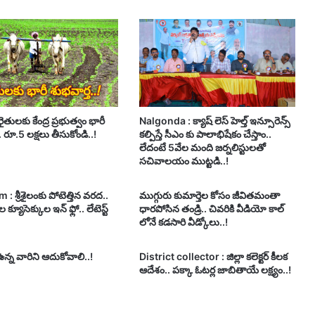
ైతులకు కేంద్ర ప్రభుత్వం భారీ
Nalgonda : క్యాష్ లెస్ హెల్త్ ఇన్సూరెన్స్
. రూ.5 లక్షలు తీసుకోండి..!
కల్పిస్తే సీఎం కు పాలాభిషేకం చేస్తాం..
లేదంటే 5వేల మంది జర్నలిస్టులతో
సచివాలయం ముట్టడి..!
 : శ్రీశైలంకు పోటెత్తిన వరద..
ముగ్గురు కుమార్తెల కోసం జీవితమంతా
 క్యూసెక్కుల ఇన్ ఫ్లో.. లేటెస్ట్
ధారపోసిన తండ్రి.. చివరికి వీడియో కాల్
లోనే కడసారి వీడ్కోలు..!
్న వారిని ఆదుకోవాలి..!
District collector : జిల్లా కలెక్టర్ కీలక
ఆదేశం.. పక్కా ఓటర్ల జాబితాయే లక్ష్యం..!