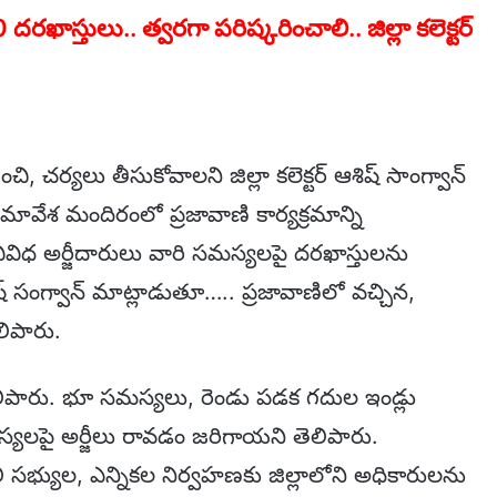
రఖాస్తులు.. త్వరగా పరిష్కరించాలి.. జిల్లా కలెక్టర్
చి, చర్యలు తీసుకోవాలని జిల్లా కలెక్టర్ ఆశిష్ సాంగ్వాన్
సమావేశ మందిరంలో ప్రజావాణి కార్యక్రమాన్ని
వివిధ అర్జీదారులు వారి సమస్యలపై దరఖాస్తులను
ష్ సంగ్వాన్ మాట్లాడుతూ….. ప్రజావాణిలో వచ్చిన,
లిపారు.
ిపారు. భూ సమస్యలు, రెండు పడక గదుల ఇండ్లు
్యలపై అర్జీలు రావడం జరిగాయని తెలిపారు.
 సభ్యుల, ఎన్నికల నిర్వహణకు జిల్లాలోని అధికారులను