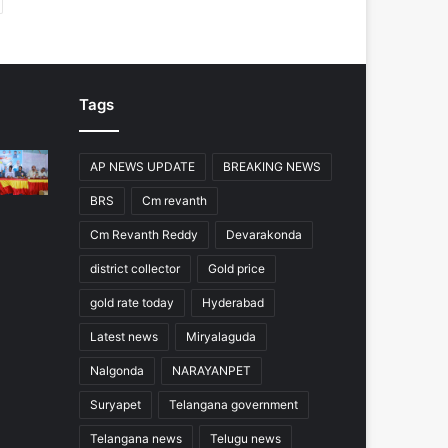
Tags
AP NEWS UPDATE
BREAKING NEWS
BRS
Cm revanth
Cm Revanth Reddy
Devarakonda
district collector
Gold price
gold rate today
Hyderabad
Latest news
Miryalaguda
Nalgonda
NARAYANPET
Suryapet
Telangana government
Telangana news
Telugu news