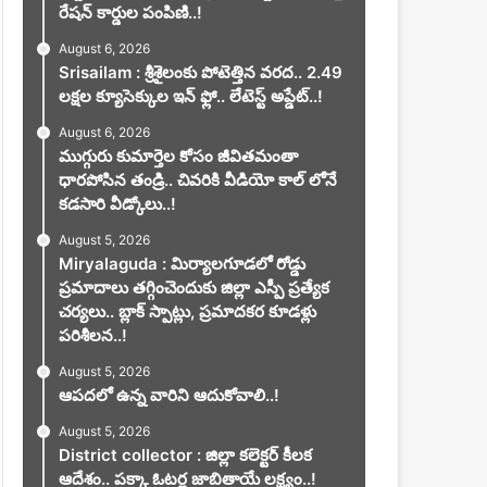
రేషన్ కార్డుల పంపిణి..!
August 6, 2026
Srisailam : శ్రీశైలంకు పోటెత్తిన వరద.. 2.49
లక్షల క్యూసెక్కుల ఇన్ ఫ్లో.. లేటెస్ట్ అప్డేట్..!
August 6, 2026
ముగ్గురు కుమార్తెల కోసం జీవితమంతా
ధారపోసిన తండ్రి.. చివరికి వీడియో కాల్ లోనే
కడసారి వీడ్కోలు..!
August 5, 2026
Miryalaguda : మిర్యాలగూడలో రోడ్డు
ప్రమాదాలు తగ్గించెందుకు జిల్లా ఎస్పీ ప్రత్యేక
చర్యలు.. బ్లాక్ స్పాట్లు, ప్రమాదకర కూడళ్లు
పరిశీలన..!
August 5, 2026
ఆపదలో ఉన్న వారిని ఆదుకోవాలి..!
August 5, 2026
District collector : జిల్లా కలెక్టర్ కీలక
ఆదేశం.. పక్కా ఓటర్ల జాబితాయే లక్ష్యం..!