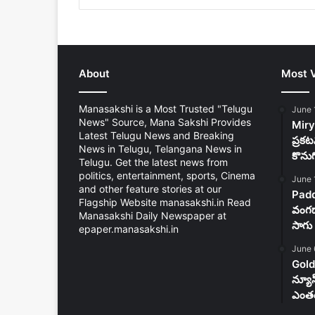
About
Most 
Manasakshi is a Most Trusted "Telugu
June 
News" Source, Mana Sakshi Provides
Mirya
Latest Telugu News and Breaking
ప్రకట
News in Telugu, Telangana News in
కొను
Telugu. Get the latest news from
politics, entertainment, sports, Cinema
June 
and other feature stories at our
Padd
Flagship Website manasakshi.in Read
వంగడా
Manasakshi Daily Newspaper at
సాగు 
epaper.manasakshi.in
June 
Gold
న్యూ
ఎంతం