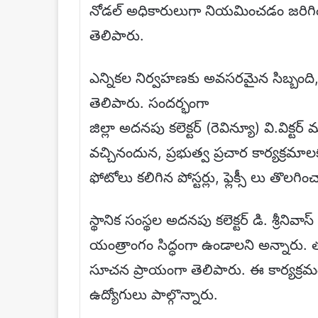
నోడల్ అధికారులుగా నియమించడం జరిగిం
తెలిపారు.
ఎన్నికల నిర్వహణకు అవసరమైన సిబ్బంద
తెలిపారు. సందర్భంగా
జిల్లా అదనపు కలెక్టర్ (రెవిన్యూ) వి.విక్
వచ్చినందున, ప్రభుత్వ ప్రచార కార్యక్ర
ఫోటోలు కలిగిన పోస్టర్లు, ఫ్లెక్సీ లు తొలగి
స్థానిక సంస్థల అదనపు కలెక్టర్ డి. శ్రీనివ
యంత్రాంగం సిద్ధంగా ఉండాలని అన్నారు. 
సూచన ప్రాయంగా తెలిపారు. ఈ కార్యక్రమంల
ఉద్యోగులు పాల్గొన్నారు.