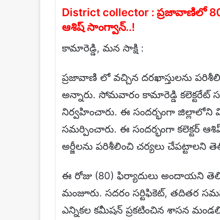
District collector : ప్రజావాణిలో 80 ద
ఆశిష్ సాంగ్వాన్..!
కామారెడ్డి, మన సాక్షి :
ప్రజావాణి లో వచ్చిన దరఖాస్తులను పరిశీలిం
అన్నారు. సోమవారం కామారెడ్డి కలెక్టరేట్ 
నిర్వహించారు. ఈ సందర్భంగా జిల్లాలోని 
సమర్పించారు. ఈ సందర్భంగా కలెక్టర్ ఆశి
అర్జీలను పరిశీలించి చర్యలు చేపట్టాలని తె
ఈ రోజు (80) ఫిర్యాదులు అందాయని తెల
మంజూరు. సదరం సర్టిఫికెట్, తదితర సమస
ఎన్నికల కమీషన్ ప్రకటించిన శాసన మండలి