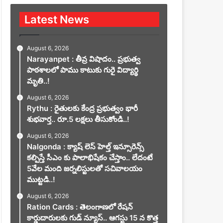
Latest News
August 6, 2026
Narayanpet : తీవ్ర విషాదం.. ప్రభుత్వ
పాఠశాలలో పాము కాటుకు గురై విద్యార్థి
మృతి..!
August 6, 2026
Rythu : రైతులకు కేంద్ర ప్రభుత్వం భారీ
శుభవార్త.. రూ.5 లక్షలు తీసుకోండి..!
August 6, 2026
Nalgonda : క్యాష్ లెస్ హెల్త్ ఇన్సూరెన్స్
కల్పిస్తే సీఎం కు పాలాభిషేకం చేస్తాం.. లేదంటే
5వేల మంది జర్నలిస్టులతో సచివాలయం
ముట్టడి..!
August 6, 2026
Ration Cards : తెలంగాణలో రేషన్
కార్డుదారులకు గుడ్ న్యూస్.. ఆగస్టు 15 న కొత్త