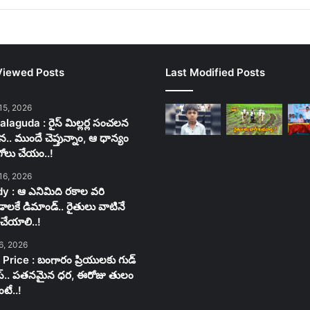
Viewed Posts
Last Modified Posts
15, 2026
laguda : రైస్ మిల్లర్ల సంచలన
న.. ముందే చెప్తున్నాం, ఆ ధాన్యం
గోలు చేయం..!
16, 2026
y : ఆ ఎనిమిది రకాల వరి
లకే డిమాండ్.. రైతులు వాటినే
చేయాలి..!
6, 2026
 Price : బంగారం ప్రియులకు గుడ్
స్.. పతనమైన ధర, ఈరోజు తులం
టే..!