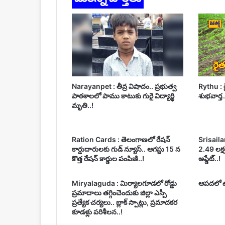
Narayanpet : తీవ్ర విషాదం.. ప్రభుత్వ
Rythu : ర
పాఠశాలలో పాము కాటుకు గురై విద్యార్థి
శుభవార్త.
మృతి..!
Ration Cards : తెలంగాణలో రేషన్
Srisailam
కార్డుదారులకు గుడ్ న్యూస్.. ఆగస్టు 15 న
2.49 లక్షల
కొత్త రేషన్ కార్డుల పంపిణి..!
అప్డేట్..!
Miryalaguda : మిర్యాలగూడలో రోడ్డు
ఆపదలో ఉన
ప్రమాదాలు తగ్గించెందుకు జిల్లా ఎస్పీ
ప్రత్యేక చర్యలు.. బ్లాక్ స్పాట్లు, ప్రమాదకర
కూడళ్లు పరిశీలన..!