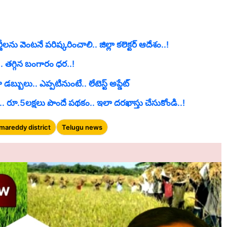
ీలను వెంటనే పరిష్కరించాలి.. జిల్లా కలెక్టర్ ఆదేశం..!
 తగ్గిన బంగారం ధర..!
ులు.. ఎప్పటినుంటే.. లేటెస్ట్ అప్డేట్
. రూ.5లక్షలు పొందే పథకం.. ఇలా దరఖాస్తు చేసుకోండి..!
mareddy district
Telugu news