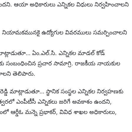
దని. ఆయా అధికారులు ఎన్నికల విధులు నిర్వహించాలని
ి, నియామకమునకై ఉద్యోగుల వివరములు సమర్పించాలని
టర్ మాట్లాడుతూ… ఏం.ఎల్.సి. ఎన్నికల మాడల్ కోడ్
మాలకు సంబంధించిన ప్రచార సామాగ్రి. రాజకీయ నాయకుల
ంచాలని తెలిపారు.
ాస్ రెడ్డి మాట్లాడుతూ… స్థానిక సంస్థల ఎన్నికల నిర్వహణకు
త్వరలో ఎంపీటీసీ ఎన్నికలు జరిగే అవకాశం ఉందని,
ో ఆర్డీఓ మన్నె ప్రభాకర్, వివిధ శాఖల అధికారులు,