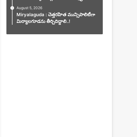
August 5, 2026
Miryalaguda : చెత్తరహిత మున్సిపాలిటీగా
మిర్యాలగూడను తీర్చిదిద్దాలి..!