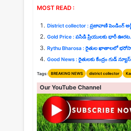
MOST READ :
District collector : ప్రజావాణి పెండింగ్ అర్జ
Gold Price : పసిడి ప్రియులకు భారీ ఊరట..
Rythu Bharosa : రైతుల ఖాతాలలో భరోసా డబ్బ
Good News : రైతులకు కేంద్రం గుడ్ న్యూస్.
Tags:
BREAKING NEWS
district collector
Ka
Our YouTube Channel