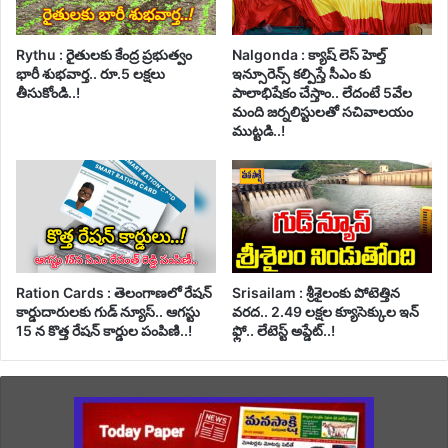
Rythu : రైతులకు కేంద్ర ప్రభుత్వం
Nalgonda : క్యాష్ లెస్ హెల్త్
భారీ శుభవార్త.. రూ.5 లక్షలు
ఇన్సూరెన్స్ కల్పిస్తే సీఎం కు
తీసుకోండి..!
పాలాభిషేకం చేస్తాం.. లేదంటే 5వేల
మంది జర్నలిస్టులతో సచివాలయం
ముట్టడి..!
Ration Cards : తెలంగాణలో రేషన్
Srisailam : శ్రీశైలంకు పోటెత్తిన
కార్డుదారులకు గుడ్ న్యూస్.. ఆగస్టు
వరద.. 2.49 లక్షల క్యూసెక్కుల ఇన్
15 న కొత్త రేషన్ కార్డుల పంపిణి..!
ఫ్లో.. లేటెస్ట్ అప్డేట్..!