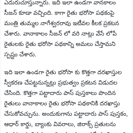
ఎదురుచూస్తున్నారు. ఇది ఇలా ఉండగా వానకాలం
సీజన్ కూడా వచ్చింది. కాగా రైతు భరోసా పథకంపై
మంత్రి తుమ్మల నాగేశ్వరరావు ఇటీవల కీలక ప్రకటన
చేశారు. వానాకాలం సీజన్ లో వరి నాట్లు వేసే లోపే
రైతులకు రైతు భరోసా పథకాన్ని అమలు చేస్తామని
స్పష్టం చేశారు.
ఇది ఇలా ఉండగా రైతు భరోసా కు కొత్తగా దరఖాస్తుల
స్వీకరణ చేపట్టనున్నట్లు ప్రభుత్వం ప్రకటన విడుదల
చేసింది. కొత్తగా పట్టాదారు పాస్ పుస్తకాలు పొందిన
రైతులు వానాకాలం రైతు భరోసా పథకానికి దరఖాస్తు
చేసుకోవచ్చును. అందుకుగాను పట్టాదారు పాస్ పుస్తకం,
ఆధార్ కార్డు, బ్యాంకు వివరాలు, జిరాక్స్ ప్రతులను