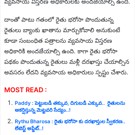
వ్యవసాయ విస్తరణ అధికారులకు అందజేయాల్సి ఉంది.
దాంతో పాటు గతంలో రైతు భరోసా పొందుతున్న
రైతులు బ్యాంకు ఖాతాను మార్చుకోవాలి అనుకుంటే
కూడా సంబంధిత పత్రాలను వ్యవసాయ విస్తరణ
అధికారికి అందజేయాల్సి ఉంది. కాగా రైతు భరోసా
పథకం పొందుతున్న రైతులు మళ్లీ దరఖాస్తు చేయాల్సిన
అవసరం లేదని వ్యవసాయ అధికారులు స్పష్టం చేశారు.
MOST READ :
Paddy : పెట్టుబడి తక్కువ, దిగుబడి ఎక్కువ.. రైతులను
ఆకర్షిస్తున్న మెట్టవరి సేద్యం..!
Rythu Bharosa : రైతు భరోసా కు దరఖాస్తుల స్వీకరణ..
లేటెస్ట్ అప్డేట్..!