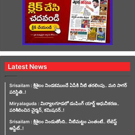
Latest News
Srisailam : శ్రీశైలం నిండకముందే ఏపీకి నీటి తరలింపు.. మరి సాగర్
పరిస్థితి..!
Miryalaguda : మిర్యాలగూడలో డంపింగ్ యార్డ్ ఆధునీకరణ..
పరిశీలించిన చైర్మన్, కమిషనర్..!
Srisailam : శ్రీశైలం నిండుతోంది.. నీటిమట్టం ఎంతంటే.. లేటెస్ట్
అప్డేట్..!