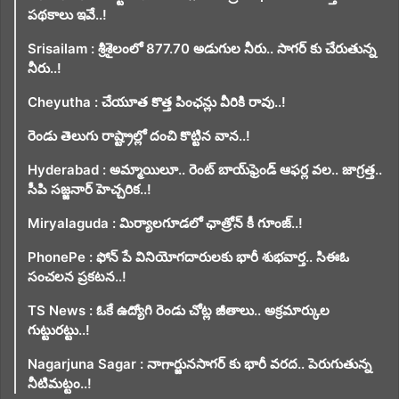
పథకాలు ఇవే..!
Srisailam : శ్రీశైలంలో 877.70 అడుగుల నీరు.. సాగర్ కు చేరుతున్న
నీరు..!
Cheyutha : చేయూత కొత్త పింఛన్లు వీరికి రావు..!
రెండు తెలుగు రాష్ట్రాల్లో దంచి కొట్టిన వాన..!
Hyderabad : అమ్మాయిలూ.. రెంట్ బాయ్‌ఫ్రెండ్ ఆఫర్ల వల.. జాగ్రత్త..
సీపి సజ్జనార్ హెచ్చరిక..!
Miryalaguda : మిర్యాలగూడలో ఛాత్రోన్ కీ గూంజ్..!
PhonePe : ఫోన్ పే వినియోగదారులకు భారీ శుభవార్త.. సిఈఓ
సంచలన ప్రకటన..!
TS News : ఓకే ఉద్యోగి రెండు చోట్ల జీతాలు.. అక్రమార్కుల
గుట్టురట్టు..!
Nagarjuna Sagar : నాగార్జునసాగర్ కు భారీ వరద.. పెరుగుతున్న
నీటిమట్టం..!