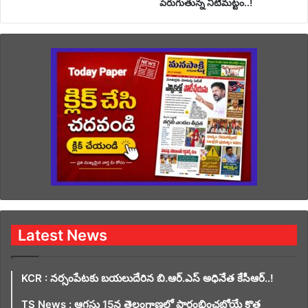
పెరుగుతున్న నీటిమట్టం..!
Latest News
KCR : నర్సంపేటకు బయలుదేరిన బి.ఆర్.ఎస్ అధినేత కేసీఆర్..!
TS News : ఆగస్టు 15న తెలంగాణలో ప్రారంభించబోయే కొత్త