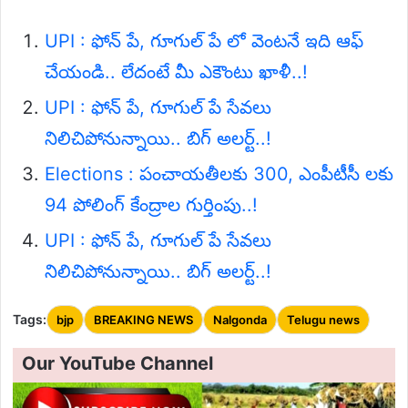
UPI : ఫోన్ పే, గూగుల్ పే లో వెంటనే ఇది ఆఫ్
చేయండి.. లేదంటే మీ ఎకౌంటు ఖాళీ..!
UPI : ఫోన్ పే, గూగుల్ పే సేవలు
నిలిచిపోనున్నాయి.. బిగ్ అలర్ట్..!
Elections : పంచాయతీలకు 300, ఎంపీటీసీ లకు
94 పోలింగ్ కేంద్రాల గుర్తింపు..!
UPI : ఫోన్ పే, గూగుల్ పే సేవలు
నిలిచిపోనున్నాయి.. బిగ్ అలర్ట్..!
Tags:
bjp
BREAKING NEWS
Nalgonda
Telugu news
Our YouTube Channel