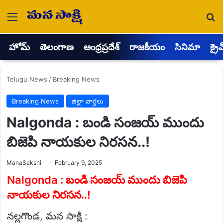
Menu
Se
హోమ్
తెలంగాణ
ఆంధ్రప్రదేశ్
రాజకీయం
సినిమా
క్రై
Telugu News
/
Breaking News
Breaking News
జిల్లా వార్తలు
Nalgonda : బండి సంజయ్ ముందు
బిజెపి నాయకుల నిరసన..!
Send
ManaSakshi
February 9, 2025
an
email
Nalgonda : బండి సంజయ్ ముందు బిజెపి
నాయకుల నిరసన..!
నల్లగొండ, మన సాక్షి :