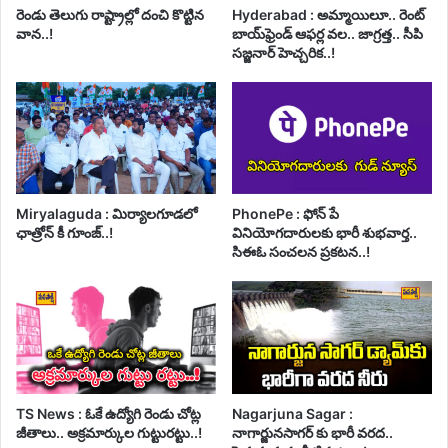
రెండు తెలుగు రాష్ట్రాల్లో దంచి కొట్టిన
Hyderabad : అమ్మాయిలూ.. రెంట్
వాన..!
బాయ్‌ఫ్రెండ్ ఆఫర్ల వల.. జాగ్రత్త.. సీపి
సజ్జనార్ హెచ్చరిక..!
Miryalaguda : మిర్యాలగూడలో
PhonePe : ఫోన్ పే
ఛాత్రోన్ కీ గూంజ్..!
వినియోగదారులకు భారీ శుభవార్త..
సిఈఓ సంచలన ప్రకటన..!
TS News : ఓకే ఉద్యోగి రెండు చోట్ల
Nagarjuna Sagar :
జీతాలు.. అక్రమార్కుల గుట్టురట్టు..!
నాగార్జునసాగర్ కు భారీ వరద..