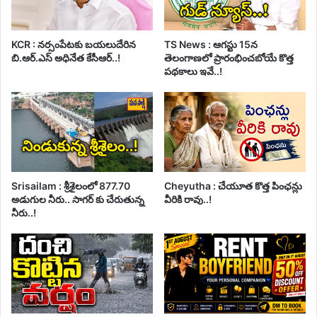
KCR : నర్సంపేటకు బయలుదేరిన
TS News : ఆగస్టు 15న
బి.ఆర్.ఎస్ అధినేత కేసీఆర్..!
తెలంగాణలో ప్రారంభించబోయే కొత్త
పథకాలు ఇవే..!
Srisailam : శ్రీశైలంలో 877.70
Cheyutha : చేయూత కొత్త పింఛన్లు
అడుగుల నీరు.. సాగర్ కు చేరుతున్న
వీరికి రావు..!
నీరు..!