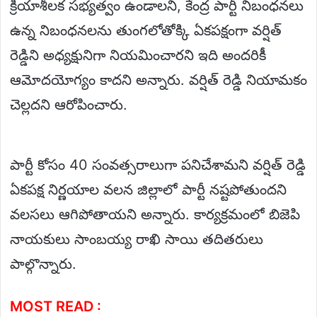
క్రియాశీలక సభ్యత్వం ఉండాలని, కేంద్ర పార్టీ నిబంధనలు
ఉన్న నిబంధనలను తుంగలోతోక్కి ఏకపక్షంగా వర్షిత్
రెడ్డిని అధ్యక్షునిగా నియమించారని ఇది అందరికీ
ఆమోదయోగ్యం కాదని అన్నారు. వర్షిత్ రెడ్డి నియామకం
చెల్లదని ఆరోపించారు.
పార్టీ కోసం 40 సంవత్సరాలుగా పనిచేశామని వర్షిత్ రెడ్డి
ఏకపక్ష నిర్ణయాల వలన జిల్లాలో పార్టీ నష్టపోతుందని
వలసలు ఆగిపోతాయని అన్నారు. కార్యక్రమంలో బిజెపి
నాయకులు సాంబయ్య రాఖి సాయి తదితరులు
పాల్గొన్నారు.
MOST READ :