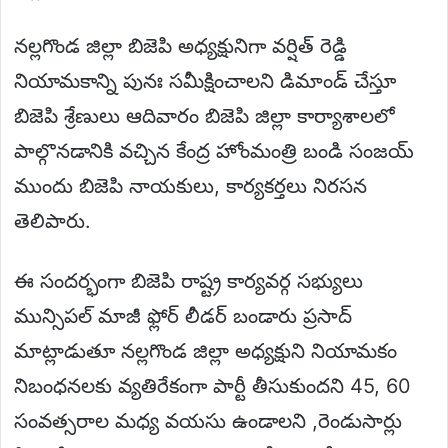
నల్లగొండ జిల్లా బిజెపి అధ్యక్షునిగా వర్షిత్ రెడ్డి
నియామకాన్ని పునః సమీక్షించాలని డిమాండ్ చేస్తూ
బిజెపి శ్రేణులు ఆదివారం బిజెపి జిల్లా కార్యాశాలలో
పాల్గొనడానికి వచ్చిన కేంద్ర హోంమంత్రి బండి సంజయ్
ముందు బిజెపి నాయకులు, కార్యకర్తలు నిరసన
తెలిపారు.
ఈ సందర్భంగా బిజెపి రాష్ట్ర కార్యవర్గ సభ్యులు
మున్సిపల్ మాజీ ఫ్లోర్ లీడర్ బండారు ప్రసాద్
మాట్లాడుతూ నల్లగొండ జిల్లా అధ్యక్షుని నియామకం
నిబంధనలకు వ్యతిరేకంగా పార్టీ తీసుకుందని 45, 60
సంవత్సరాల మధ్య వయసు ఉండాలని ,రెండుసార్లు