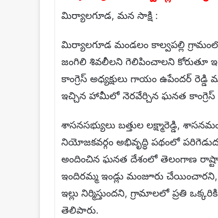
మిర్యాలగూడ, మన సాక్షి :
మిర్యాలగూడ మండలం కాల్వపల్లి గ్రామంలో మిత
జంగిలి శివలీలని గెలిపించాలని కోరుతూ 
కాంగ్రెస్ అధ్యక్షులు గాయం ఉపేందర్ రెడ్డి 
ఇచ్చిన హామీలో నెరవేర్చిన ఘనత కాంగ్రెస్ ప
శాసనసభ్యులు బత్తుల లక్ష్మారెడ్డి, శాస
నియోజకవర్గం అభివృద్ధి పథంలో పరిగెడుద
అందించిన ఘనత దేశంలో తెలంగాణ రాష్ట్ర
ఇందిరమ్మ ఇండ్లు మంజూరు చేయించారని, 
ఇల్లు నిర్మిస్తుందని, గ్రామాలలో ప్రతి ఒక్
తెలిపారు.