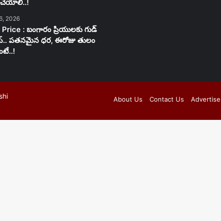
చేయాలి..!
6, 2026
 Price : బంగారం ప్రియులకు గుడ్
స్.. పతనమైన ధర, ఈరోజు తులం
టే..!
shi
About Us
Contact Us
Advertise