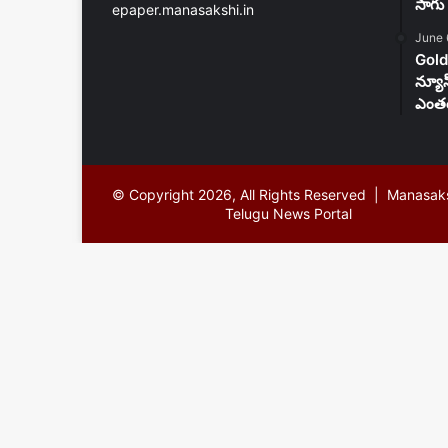
సాగు 
epaper.manasakshi.in
June 
Gold
న్యూ
ఎంతం
© Copyright 2026, All Rights Reserved | Manasak
Telugu News Portal