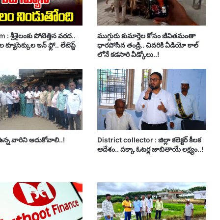
 : శ్రీశైలంకు పోటెత్తిన వరద..
ముగ్గురు కుమార్తెల కోసం జీవితమంతా
 క్యూసెక్కుల ఇన్ ఫ్లో.. లేటెస్ట్
ధారపోసిన తండ్రి.. చివరికి వీడియో కాల్
లోనే కడసారి వీడ్కోలు..!
్న వారిని ఆదుకోవాలి..!
District collector : జిల్లా కలెక్టర్ కీలక
ఆదేశం.. పక్కా ఓటర్ల జాబితాయే లక్ష్యం..!