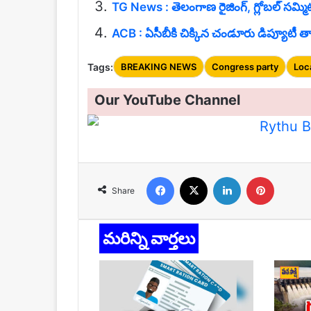
TG News : తెలంగాణ రైజింగ్, గ్లోబల్ సమ్మిట్
ACB : ఏసీబీకి చిక్కిన చండూరు డిప్యూటీ తాసి
Tags:
BREAKING NEWS
Congress party
Loc
Our YouTube Channel
Facebook
X
LinkedIn
Pinteres
Share
మరిన్ని వార్తలు