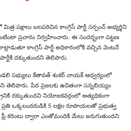
్ర పక్షాలు బలపరిచిన కాంగ్రెస్ పార్టీ సర్పంచ్ అభ్యర్థిని
ఇంటింటా ప్రచారం నిర్వహించారు. ఈ సందర్భంగా పట్టణ
మాట్లాడుతూ కాంగ్రెస్ పార్టీ అధికారంలోకి వచ్చిన వెంటనే
ార్టీకి దక్కుతుందని తెలిపారు.
నమండలి సభ్యులు కేతావత్ శంకర్ నాయక్ ఆధ్వర్యంలో
ని తెలిపారు. పేద ప్రజలకు ఉచితంగా సన్నబియ్యం
ానికి దక్కుతుందని నియోజకవర్గంలో అత్యధికంగా
ప్రతి ఒక్కలందరుడికి 5 లక్షల రూపాయలతో ప్రభుత్వ
కరికి ఫ్రీ కరెంటు ద్వారా ఎంతోమందికి మేలు జరుగుతుందని