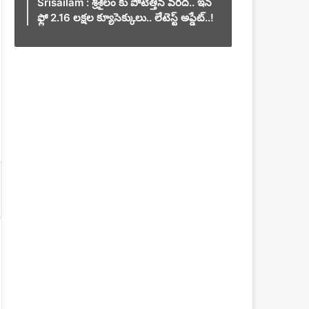
Srisailam : శ్రీశైలం కు పోటెత్తిన వరద.. ఇన్
ఫ్లో 2.16 లక్షల క్యూసెక్కులు.. లేటెస్ట్ అప్డేట్..!