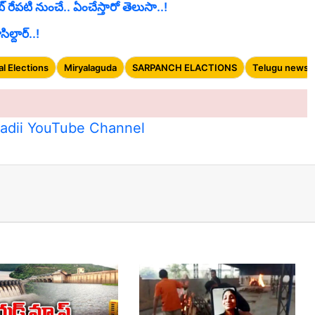
 రేపటి నుంచే.. ఏంచేస్తారో తెలుసా..!
ల్దార్..!
al Elections
Miryalaguda
SARPANCH ELACTIONS
Telugu news
t