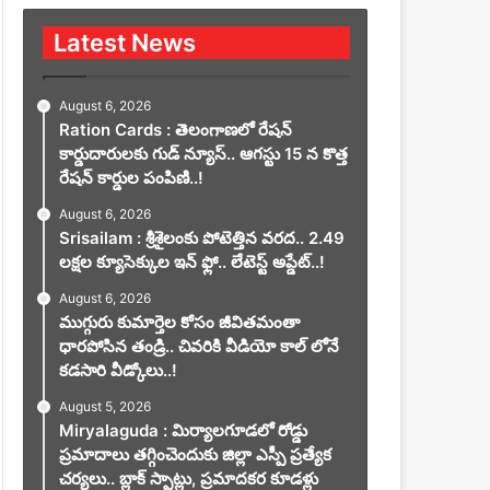
Latest News
August 6, 2026
Ration Cards : తెలంగాణలో రేషన్
కార్డుదారులకు గుడ్ న్యూస్.. ఆగస్టు 15 న కొత్త
రేషన్ కార్డుల పంపిణి..!
August 6, 2026
Srisailam : శ్రీశైలంకు పోటెత్తిన వరద.. 2.49
లక్షల క్యూసెక్కుల ఇన్ ఫ్లో.. లేటెస్ట్ అప్డేట్..!
August 6, 2026
ముగ్గురు కుమార్తెల కోసం జీవితమంతా
ధారపోసిన తండ్రి.. చివరికి వీడియో కాల్ లోనే
కడసారి వీడ్కోలు..!
August 5, 2026
Miryalaguda : మిర్యాలగూడలో రోడ్డు
ప్రమాదాలు తగ్గించెందుకు జిల్లా ఎస్పీ ప్రత్యేక
చర్యలు.. బ్లాక్ స్పాట్లు, ప్రమాదకర కూడళ్లు