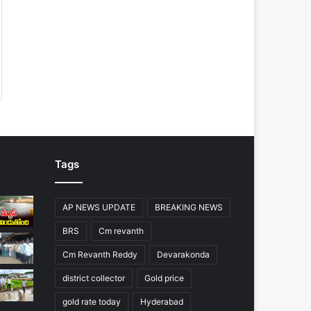
Tags
AP NEWS UPDATE
BREAKING NEWS
BRS
Cm revanth
Cm Revanth Reddy
Devarakonda
district collector
Gold price
gold rate today
Hyderabad