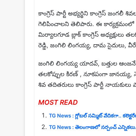
కాంగ్రెస్ పార్టీ అభ్యర్థిని కాంగ్రెస్ జంగలీ 
గెలిపించాలని తెలిపారు. ఈ కార్యక్రమంలో కిసాన్
మిర్యాలగూడ బ్లాక్ కాంగ్రెస్ అధ్యక్షులు తల
రెడ్డి, జంగిలి లింగయ్య, దామ సైదులు, వీరే
జంగిలి లింగయ్య యాదవ్, బత్తుల ఆం
తలకోప్పుల కిరణ్ , నూకపంగా జానయ్య, నేర
శివ తదితరులు కాంగ్రెస్ పార్టీ నాయకులు పా
MOST READ
TG News : గ్లోబల్ సమ్మిట్ వేదికగా.. కలెక్ట
TG News : తెలంగాణలో సర్పంచ్ ఎన్నికలు..