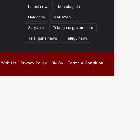
Latest news
Miryalaguda
Nalgonda
NARAYANPET
Suryapet
Telangana government
Telangana news
Telugu news
 With Us
Privacy Policy
DMCA
Terms & Condition