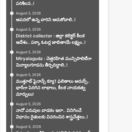
పరిశీలన..!
August 5, 2026
ఆపదలో ఉన్న వారిని ఆదుకోవాలి..!
August 5, 2026
District collector : జిల్లా కలెక్టర్ కీలక
ఆదేశం.. పక్కా ఓటర్ల జాబితాయే లక్ష్యం..!
August 5, 2026
Miryalaguda : చెత్తరహిత మున్సిపాలిటీగా
మిర్యాలగూడను తీర్చిదిద్దాలి..!
August 5, 2026
ముత్తూట్ ఫైనాన్స్ క్యూ1 ఫలితాలు అదుర్స్..
భారీగా పెరిగిన లాభాలు, కీలక నాయకత్వ
మార్పులు!
August 5, 2026
నానో ఎరువుల వాడకం ఇలా.. వినిగించే
విధానం రైతులకు వివరించిన శాస్త్రవేత్తలు..!
August 4, 2026