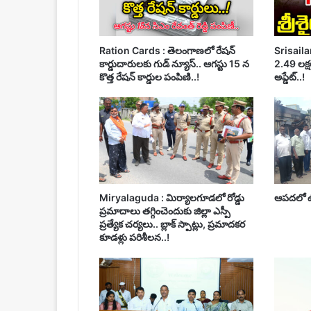
Ration Cards : తెలంగాణలో రేషన్
Srisailam
కార్డుదారులకు గుడ్ న్యూస్.. ఆగస్టు 15 న
2.49 లక్షల
కొత్త రేషన్ కార్డుల పంపిణి..!
అప్డేట్..!
Miryalaguda : మిర్యాలగూడలో రోడ్డు
ఆపదలో ఉన
ప్రమాదాలు తగ్గించెందుకు జిల్లా ఎస్పీ
ప్రత్యేక చర్యలు.. బ్లాక్ స్పాట్లు, ప్రమాదకర
కూడళ్లు పరిశీలన..!