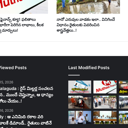
ఫైనాన్స్ క్యూ1 ఫలితాలు
నానో ఎరువుల వాడకం ఇలా.. వినిగించే
 భారీగా పెరిగిన లాభాలు, కీలక
విధానం రైతులకు వివరించిన
 మార్పులు!
శాస్త్రవేత్తలు..!
Viewed Posts
Last Modified Posts
15, 2026
laguda : రైస్ మిల్లర్ల సంచలన
న.. ముందే చెప్తున్నాం, ఆ ధాన్యం
గోలు చేయం..!
16, 2026
y : ఆ ఎనిమిది రకాల వరి
లకే డిమాండ్.. రైతులు వాటినే