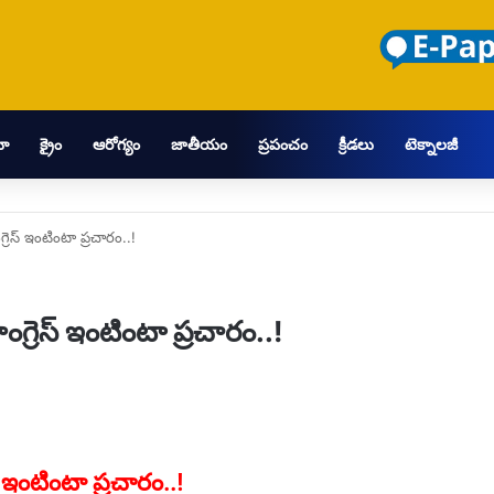
మా
క్రైం
ఆరోగ్యం
జాతీయం
ప్రపంచం
క్రీడలు
టెక్నాలజీ
్రెస్ ఇంటింటా ప్రచారం..!
గ్రెస్ ఇంటింటా ప్రచారం..!
్ ఇంటింటా ప్రచారం..!