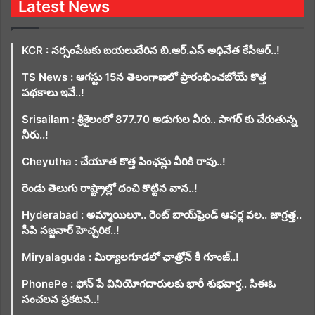
Latest News
KCR : నర్సంపేటకు బయలుదేరిన బి.ఆర్.ఎస్ అధినేత కేసీఆర్..!
TS News : ఆగస్టు 15న తెలంగాణలో ప్రారంభించబోయే కొత్త
పథకాలు ఇవే..!
Srisailam : శ్రీశైలంలో 877.70 అడుగుల నీరు.. సాగర్ కు చేరుతున్న
నీరు..!
Cheyutha : చేయూత కొత్త పింఛన్లు వీరికి రావు..!
రెండు తెలుగు రాష్ట్రాల్లో దంచి కొట్టిన వాన..!
Hyderabad : అమ్మాయిలూ.. రెంట్ బాయ్‌ఫ్రెండ్ ఆఫర్ల వల.. జాగ్రత్త..
సీపి సజ్జనార్ హెచ్చరిక..!
Miryalaguda : మిర్యాలగూడలో ఛాత్రోన్ కీ గూంజ్..!
PhonePe : ఫోన్ పే వినియోగదారులకు భారీ శుభవార్త.. సిఈఓ
సంచలన ప్రకటన..!