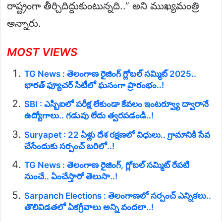
రాష్ట్రంగా తీర్చిదిద్దుకుంటున్నది..” అని ముఖ్యమంత్రి
అన్నారు.
MOST VIEWS
TG News : తెలంగాణ రైజింగ్ గ్లోబల్ సమ్మిట్ 2025..
భారత్ ఫ్యూచర్ సిటీలో ఘనంగా ప్రారంభం..!
SBI : ఎస్బిఐలో పరీక్ష లేకుండా కేవలం ఇంటర్వ్యూ ద్వారానే
ఉద్యోగాలు.. గడువు లేదు త్వరపడండి..!
Suryapet : 22 ఏళ్లు దేశ రక్షణలో విధులు.. గ్రామానికి సేవ
చేసేందుకు సర్పంచ్ బరిలో..!
TG News : తెలంగాణ రైజింగ్, గ్లోబల్ సమ్మిట్ రేపటి
నుంచే.. ఏంచేస్తారో తెలుసా..!
Sarpanch Elections : తెలంగాణలో సర్పంచ్ ఎన్నికలు..
తొలివిడతలో ఏకగ్రీవాలు అన్ని వందలా..!