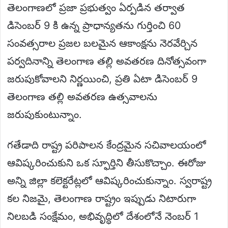
తెలంగాణలో ప్రజా ప్రభుత్వం ఏర్పడిన తర్వాత
డిసెంబర్ 9 కి ఉన్న ప్రాధాన్యతను గుర్తించి 60
సంవత్సరాల ప్రజల బలమైన ఆకాంక్షను నెరవేర్చిన
పర్వదినాన్ని తెలంగాణ తల్లి అవతరణ దినోత్సవంగా
జరుపుకోవాలని నిర్ణయించి, ప్రతి ఏటా డిసెంబర్ 9
తెలంగాణ తల్లి అవతరణ ఉత్సవాలను
జరుపుకుంటున్నాం.
గతేడాది రాష్ట్ర పరిపాలన కేంద్రమైన సచివాలయంలో
ఆవిష్కరించుకుని ఒక స్ఫూర్తిని తీసుకొచ్చాం. ఈరోజు
అన్ని జిల్లా కలెక్టరేట్లలో ఆవిష్కరించుకున్నాం. స్వరాష్ట్ర
కల నిజమై, తెలంగాణ రాష్ట్రం ఇప్పుడు నిటారుగా
నిలబడి సంక్షేమం, అభివృద్ధిలో దేశంలోనే నెంబర్ 1