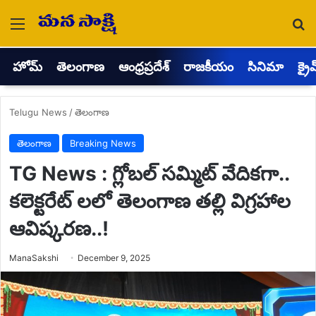
Menu
Se
హోమ్
తెలంగాణ
ఆంధ్రప్రదేశ్
రాజకీయం
సినిమా
క్రై
Telugu News
/
తెలంగాణ
తెలంగాణ
Breaking News
TG News : గ్లోబల్ సమ్మిట్ వేదికగా..
కలెక్టరేట్ లలో తెలంగాణ తల్లి విగ్రహాల
ఆవిష్కరణ..!
Send
ManaSakshi
December 9, 2025
an
email