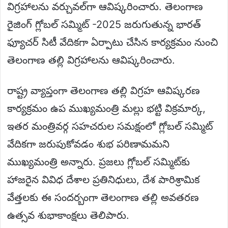
విగ్రహాలను వర్చువల్‌గా ఆవిష్కరించారు. తెలంగాణ
రైజింగ్ గ్లోబల్ సమ్మిట్ -2025 జరుగుతున్న భారత్
ఫ్యూచర్ సిటీ వేదికగా ఏర్పాటు చేసిన కార్యక్రమం నుంచి
తెలంగాణ తల్లి విగ్రహాలను ఆవిష్కరించారు.
రాష్ట్ర వ్యాప్తంగా తెలంగాణ తల్లి విగ్రహ ఆవిష్కరణ
కార్యక్రమం ఉప ముఖ్యమంత్రి మల్లు భట్టి విక్రమార్క,
ఇతర మంత్రివర్గ సహచరుల సమక్షంలో గ్లోబల్ సమ్మిట్
వేదికగా జరుపుకోవడం శుభ పరిణామమని
ముఖ్యమంత్రి అన్నారు. ప్రజలు గ్లోబల్ సమ్మిట్‌కు
హాజరైన వివిధ దేశాల ప్రతినిధులు, దేశ పారిశ్రామిక
వేత్తలకు ఈ సందర్బంగా తెలంగాణ తల్లి అవతరణ
ఉత్సవ శుభాకాంక్షలు తెలిపారు.