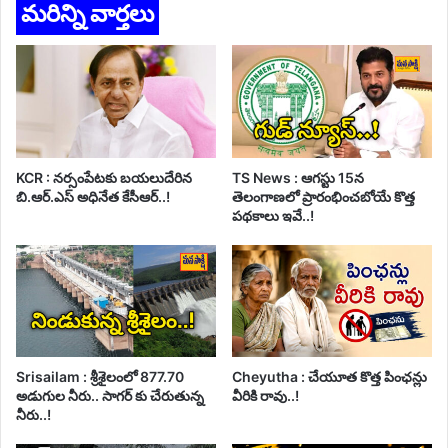
మరిన్ని వార్తలు
KCR : నర్సంపేటకు బయలుదేరిన
TS News : ఆగస్టు 15న
బి.ఆర్.ఎస్ అధినేత కేసీఆర్..!
తెలంగాణలో ప్రారంభించబోయే కొత్త
పథకాలు ఇవే..!
Srisailam : శ్రీశైలంలో 877.70
Cheyutha : చేయూత కొత్త పింఛన్లు
అడుగుల నీరు.. సాగర్ కు చేరుతున్న
వీరికి రావు..!
నీరు..!