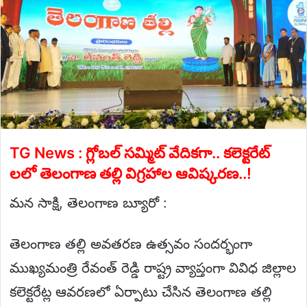
TG News : గ్లోబల్ సమ్మిట్ వేదికగా.. కలెక్టరేట్
లలో తెలంగాణ తల్లి విగ్రహాల ఆవిష్కరణ..!
మన సాక్షి, తెలంగాణ బ్యూరో :
తెలంగాణ తల్లి అవతరణ ఉత్సవం సందర్భంగా
ముఖ్యమంత్రి రేవంత్ రెడ్డి రాష్ట్ర వ్యాప్తంగా వివిధ జిల్లాల
కలెక్టరేట్ల ఆవరణలో ఏర్పాటు చేసిన తెలంగాణ తల్లి