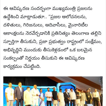
ఈ ఆవిష్కరణ సందర్బంగా ముఖ్యమంత్రి ప్రజలను
ఉద్దేశించి మాట్లాడుతూ.. “ప్రజల ఆలోచనలను,
దళితులు, గిరిజనులు, ఆదివాసీలు, మైనారిటీల
ఆకాంక్షలను నెరవేర్చడానికి ప్రతినిత్యం తెలంగాణ తల్లిని
స్ఫూర్తిగా తీసుకుని, ప్రజా ప్రభుత్వం రాష్ట్రంలో సంక్షేమం,
అభివృద్ధిని ముందుకు తీసుకెళ్లడంలో ఒక బలమైన
సంకల్పంతో నిర్ణయం తీసుకుని ఈ ఆవిష్కరణ
కార్యక్రమం చేపట్టింది.