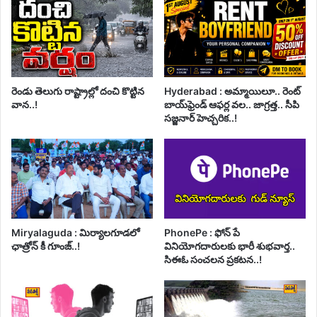
రెండు తెలుగు రాష్ట్రాల్లో దంచి కొట్టిన
Hyderabad : అమ్మాయిలూ.. రెంట్
వాన..!
బాయ్‌ఫ్రెండ్ ఆఫర్ల వల.. జాగ్రత్త.. సీపి
సజ్జనార్ హెచ్చరిక..!
Miryalaguda : మిర్యాలగూడలో
PhonePe : ఫోన్ పే
ఛాత్రోన్ కీ గూంజ్..!
వినియోగదారులకు భారీ శుభవార్త..
సిఈఓ సంచలన ప్రకటన..!