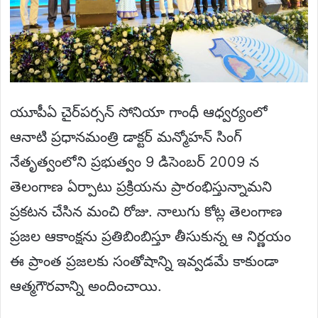
యూపీఏ చైర్‌పర్సన్ సోనియా గాంధీ ఆధ్వర్యంలో
ఆనాటి ప్రధానమంత్రి డాక్టర్ మన్మోహన్ సింగ్
నేతృత్వంలోని ప్రభుత్వం 9 డిసెంబర్ 2009 న
తెలంగాణ ఏర్పాటు ప్రక్రియను ప్రారంభిస్తున్నామని
ప్రకటన చేసిన మంచి రోజు. నాలుగు కోట్ల తెలంగాణ
ప్రజల ఆకాంక్షను ప్రతిబింబిస్తూ తీసుకున్న ఆ నిర్ణయం
ఈ ప్రాంత ప్రజలకు సంతోషాన్ని ఇవ్వడమే కాకుండా
ఆత్మగౌరవాన్ని అందించాయి.