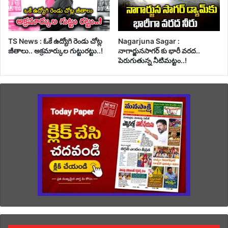
TS News : ఓకే ఉద్యోగి రెండు చోట్ల
Nagarjuna Sagar :
జీతాలు.. అక్రమార్కుల గుట్టురట్టు..!
నాగార్జునసాగర్ కు భారీ వరద..
పెరుగుతున్న నీటిమట్టం..!