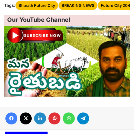
Tags:
Bharath Future City
BREAKING NEWS
Future City 2047
Our YouTube Channel
Facebook
X
LinkedIn
Pinterest
WhatsApp
Telegram