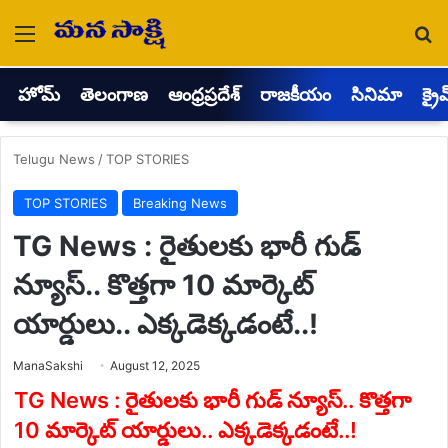
Menu
Se
హోమ్
తెలంగాణ
ఆంధ్రప్రదేశ్
రాజకీయం
సినిమా
క్రై
Telugu News
/
TOP STORIES
TOP STORIES
Breaking News
TG News : రైతులకు భారీ గుడ్
న్యూస్.. కొత్తగా 10 మార్కెట్
యార్డులు.. ఎక్కడెక్కడంటే..!
Send
ManaSakshi
August 12, 2025
an
email
TG News : రైతులకు భారీ గుడ్ న్యూస్.. కొత్తగా
10 మార్కెట్ యార్డులు.. ఎక్కడెక్కడంటే..!