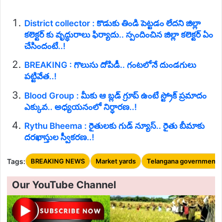
District collector : కొడుకు తిండి పెట్టడం లేదని జిల్లా
కలెక్టర్ కు వృద్ధురాలు ఫిర్యాదు.. స్పందించిన జిల్లా కలెక్టర్ ఏం
చేసిందంటే..!
BREAKING : గొలుసు దోపిడీ.. గంటలోనే దుండగులు
పట్టివేత..!
Blood Group : మీకు ఆ బ్లడ్ గ్రూప్ ఉంటే స్ట్రోక్ ప్రమాదం
ఎక్కువ.. అధ్యయనంలో నిర్ధారణ..!
Rythu Bheema : రైతులకు గుడ్ న్యూస్.. రైతు బీమాకు
దరఖాస్తుల స్వీకరణ..!
Tags:
BREAKING NEWS
Market yards
Telangana government
Our YouTube Channel