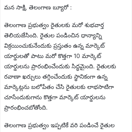
మన సాక్షి, తెలంగాణ బ్యూరో :
తెలంగాణ ప్రభుత్వం రైతులకు మరో శుభవార్త
తెలియజేసింది. రైతుల పండించిన ధాన్యాన్ని
విక్రయించుకునేందుకు ప్రస్తుతం ఉన్న మార్కెట్
యార్డులతో పాటు మరో కొత్తగా 10 మార్కెట్
యార్డులను ప్రారంభించేందుకు సిద్ధమైంది. రైతులకు
రవాణా ఖర్చులు తగ్గించేందుకు స్థానికంగా ఉన్న
మార్కెట్లను బలోపేతం చేసి రైతులకు లాభసాటిగా
చూసేందుకుగాను కొత్తగా మార్కెట్ యార్డులను
ప్రారంభించబోతోంది.
తెలంగాణ ప్రభుత్వం ఇప్పటికే వరి పండించే రైతుల