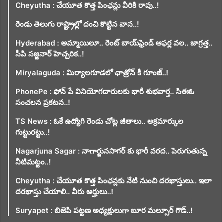
Cheyutha : చేయూత కొత్త పింఛన్లు వీరికి రావు..!
రెండు తెలుగు రాష్ట్రాల్లో దంచి కొట్టిన వాన..!
Hyderabad : అమ్మాయిలూ.. రెంట్ బాయ్‌ఫ్రెండ్ ఆఫర్ల వల.. జాగ్రత్త..
సీపి సజ్జనార్ హెచ్చరిక..!
Miryalaguda : మిర్యాలగూడలో ఛాత్రోన్ కీ గూంజ్..!
PhonePe : ఫోన్ పే వినియోగదారులకు భారీ శుభవార్త.. సిఈఓ
సంచలన ప్రకటన..!
TS News : ఓకే ఉద్యోగి రెండు చోట్ల జీతాలు.. అక్రమార్కుల
గుట్టురట్టు..!
Nagarjuna Sagar : నాగార్జునసాగర్ కు భారీ వరద.. పెరుగుతున్న
నీటిమట్టం..!
Cheyutha : చేయూత కొత్త పింఛన్లకు నేటి నుంచి దరఖాస్తులు.. ఇలా
దరఖాస్తు చేయాలి.. వీరు అర్హులు..!
Suryapet : బిజెపి పట్టణ అధ్యక్షులుగా బూర మల్సూర్ గౌడ్..!