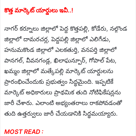
కొత్త మార్కెట్ యార్డులు ఇవీ..!
నాగర్ కర్నూలు జిల్లాలో పెద్ద కొత్తపల్లి, కోడేరు, నల్గొండ
జిల్లాలో దామరచర్ల, పెద్దపల్లి జిల్లాలో ఎలిగేడు,
హనుమకొండ జిల్లాలో ఎలకతుర్తి, వనపర్తి జిల్లాలో
పానగల్, వీవనగండ్ల, ఖిలాఘన్పూర్, గోపాల్ పేట,
ఖమ్మం జిల్లాలో మత్కేపల్లి మార్కెట్ యార్డులను
ప్రారంభించేందుకు ప్రభుత్వం సిద్ధమైంది. ఇప్పటికే
మార్కెట్ అధికారులు ప్రాథమిక తుది నోటిఫికేషన్లను
జారీ చేశారు. ఎలాంటి అభ్యంతరాలు రాకపోవడంతో
తుది ఉత్తర్వులు జారీ చేయడానికి సిద్ధమయ్యారు.
MOST READ :