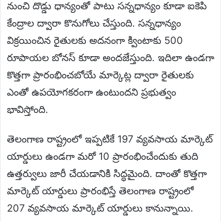
నుంచి దొడ్డు ధాన్యంతో పాటు సన్నధాన్యం కూడా ఐకెపి
కేంద్రాల ద్వారా కొనుగోలు చేస్తుంది. సన్నధాన్యం
విక్రయించిన రైతులకు అదనంగా క్వింటాకు 500
రూపాయల బోనస్ కూడా అందజేస్తుంది. ఇదిలా ఉండగా
కొత్తగా ప్రారంభించబోయే మార్కెట్ల ద్వారా రైతులకు
ఎంతో ఉపయోగకరంగా ఉంటుందని ప్రభుత్వం
భావిస్తోంది.
తెలంగాణ రాష్ట్రంలో ఇప్పటికే 197 వ్యవసాయ మార్కెట్
యార్డులు ఉండగా మరో 10 ప్రారంభించేందుకు తుది
ఉత్తర్వులు జారీ చేయడానికి సిద్ధమైంది. దాంతో కొత్తగా
మార్కెట్ యార్డులు ప్రారంభిస్తే తెలంగాణ రాష్ట్రంలో
207 వ్యవసాయ మార్కెట్ యార్డులు కానున్నాయి.