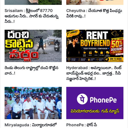
Srisailam : శ్రీశైలంలో 877.70
Cheyutha : చేయూత కొత్త పింఛన్లు
అడుగుల నీరు.. సాగర్ కు చేరుతున్న
వీరికి రావు..!
నీరు..!
రెండు తెలుగు రాష్ట్రాల్లో దంచి కొట్టిన
Hyderabad : అమ్మాయిలూ.. రెంట్
వాన..!
బాయ్‌ఫ్రెండ్ ఆఫర్ల వల.. జాగ్రత్త.. సీపి
సజ్జనార్ హెచ్చరిక..!
Miryalaguda : మిర్యాలగూడలో
PhonePe : ఫోన్ పే