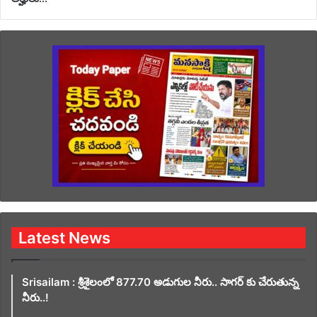
Latest News
Srisailam : శ్రీశైలంలో 877.70 అడుగుల నీరు.. సాగర్ కు చేరుతున్న
నీరు..!