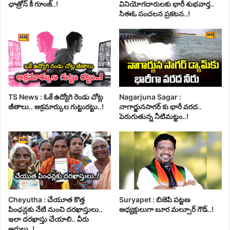
ఛాత్రోన్ కీ గూంజ్..!
వినియోగదారులకు భారీ శుభవార్త..
సిఈఓ సంచలన ప్రకటన..!
TS News : ఓకే ఉద్యోగి రెండు చోట్ల
Nagarjuna Sagar :
జీతాలు.. అక్రమార్కుల గుట్టురట్టు..!
నాగార్జునసాగర్ కు భారీ వరద..
పెరుగుతున్న నీటిమట్టం..!
Cheyutha : చేయూత కొత్త
Suryapet : బిజెపి పట్టణ
పింఛన్లకు నేటి నుంచి దరఖాస్తులు..
అధ్యక్షులుగా బూర మల్సూర్ గౌడ్..!
ఇలా దరఖాస్తు చేయాలి.. వీరు
అర్హులు..!