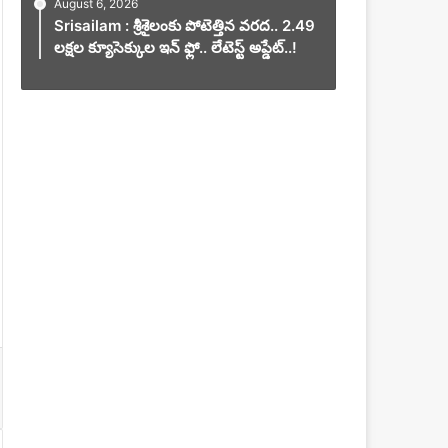
August 6, 2026
Srisailam : శ్రీశైలంకు పోటెత్తిన వరద.. 2.49
లక్షల క్యూసెక్కుల ఇన్ ఫ్లో.. లేటెస్ట్ అప్డేట్..!