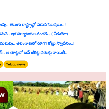
వు.. తెలుగు రాష్ట్రాల్లో వరుస సెలవులు..!
 ఓపెన్.. ఇక పర్యాటకుల సందడి.. ( వీడియో)
మలుపు.. తెలంగాణలో రూ.11 కోట్లు స్వాధీనం..!
్.. ఆ రూట్లలో బస్ టికెట్ల ధరలపై రాయితీ..!
a
Telugu news