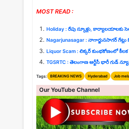
MOST READ :
Holiday : రేపు స్కూళ్లు, కార్యాలయాలకు సెల
Nagarjunasagar : నాగార్జునసాగర్ గేట్లు
Liquor Scam : లిక్కర్ కుంభకోణంలో కీలక 
TGSRTC : తెలంగాణ ఆర్టీసీ భారీ గుడ్‌ న్యూస
Tags:
BREAKING NEWS
Hyderabad
Job mel
Our YouTube Channel