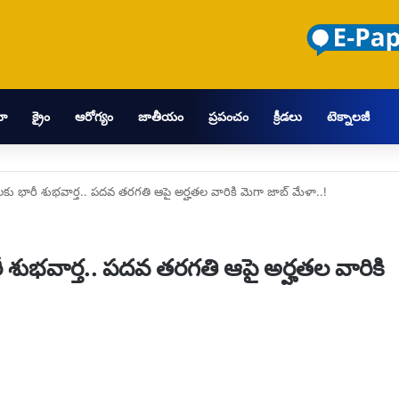
మా
క్రైం
ఆరోగ్యం
జాతీయం
ప్రపంచం
క్రీడలు
టెక్నాలజీ
లకు భారీ శుభవార్త.. పదవ తరగతి ఆపై అర్హతల వారికి మెగా జాబ్ మేళా..!
 శుభవార్త.. పదవ తరగతి ఆపై అర్హతల వారికి