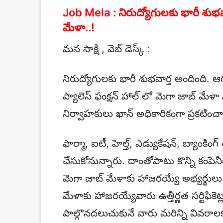
Job Mela : నిరుద్యోగులకు భారీ శుభవ
మేళా..!
మన సాక్షి , వెబ్ డెస్క్ :
నిరుద్యోగులకు భారీ శుభవార్త అందింది. ఆ
ప్యాలెస్ ఫంక్షన్ హాల్ లో మెగా జాబ్ మే
నిర్వాహకులు ఖాన్ అధికారికంగా ప్రకటించ
ఫార్మా, ఐటీ, హెల్త్, ఎడ్యుకేషన్, బ్యాంకి
చేసుకోనున్నారు. దాంతోపాటు కొన్ని కంపె
మెగా జాబ్ మేళాకు హాజరయ్యే అభ్యర్థుల
మేళాకు హాజరయ్యేవారు ఉత్తీర్ణత సర్టిఫిక
పాల్గొనదలుచుకునే వారు మరిన్ని వివరా