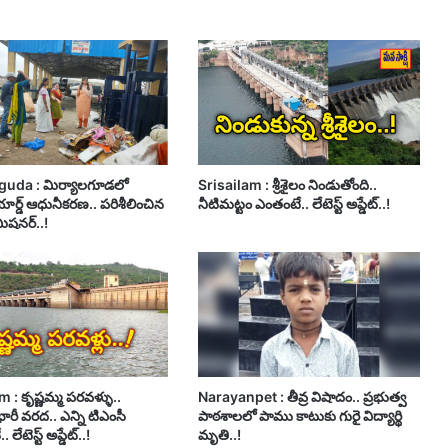
guda : మిర్యాలగూడలో
Srisailam : శ్రీశైలం నిండుతోంది..
ార్డ్ ఆధునీకరణ.. పరిశీలించిన
నీటిమట్టం ఎంతంటే.. లేటెస్ట్ అప్డేట్..!
మిషనర్..!
 : కృష్ణమ్మ పరవళ్ళు..
Narayanpet : తీవ్ర విషాదం.. ప్రభుత్వ
 భారీ వరద.. ఎన్ని టిఎంసీ
పాఠశాలలో పాము కాటుకు గురై విద్యార్థి
 లేటెస్ట్ అప్డేట్..!
మృతి..!