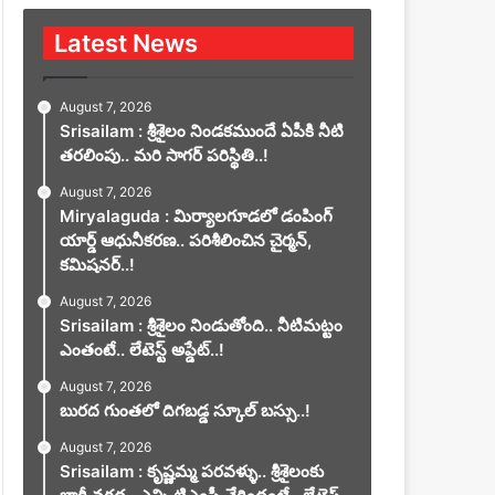
Latest News
August 7, 2026
Srisailam : శ్రీశైలం నిండకముందే ఏపీకి నీటి
తరలింపు.. మరి సాగర్ పరిస్థితి..!
August 7, 2026
Miryalaguda : మిర్యాలగూడలో డంపింగ్
యార్డ్ ఆధునీకరణ.. పరిశీలించిన చైర్మన్,
కమిషనర్..!
August 7, 2026
Srisailam : శ్రీశైలం నిండుతోంది.. నీటిమట్టం
ఎంతంటే.. లేటెస్ట్ అప్డేట్..!
August 7, 2026
బురద గుంతలో దిగబడ్డ స్కూల్ బస్సు..!
August 7, 2026
Srisailam : కృష్ణమ్మ పరవళ్ళు.. శ్రీశైలంకు