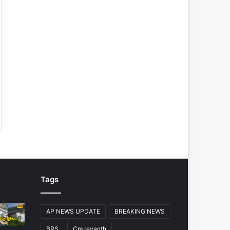
Tags
AP NEWS UPDATE
BREAKING NEWS
BRS
Cm revanth