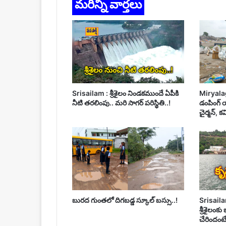
మరిన్ని వార్తలు
Srisailam : శ్రీశైలం నిండకముందే ఏపీకి
Miryala
నీటి తరలింపు.. మరి సాగర్ పరిస్థితి..!
డంపింగ్ య
చైర్మన్, క
బురద గుంతలో దిగబడ్డ స్కూల్ బస్సు..!
Srisailam
శ్రీశైలంకు
చేరిందంటే..