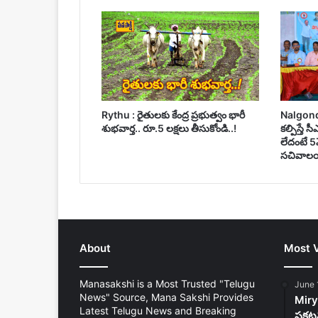
Rythu : రైతులకు కేంద్ర ప్రభుత్వం భారీ
Nalgonda :
శుభవార్త.. రూ.5 లక్షలు తీసుకోండి..!
కల్పిస్తే 
లేదంటే 5
సచివాలయ
About
Most 
Manasakshi is a Most Trusted "Telugu
June 
News" Source, Mana Sakshi Provides
Mirya
Latest Telugu News and Breaking
ప్రకట