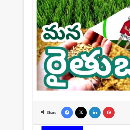
Facebook
X
LinkedIn
Pinteres
Share