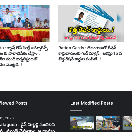
 క్యాష్ లెస్ హెల్త్ ఇన్సూరెన్స్
Ration Cards : తెలంగాణలో రేషన్
సీఎం కు పాలాభిషేకం చేస్తాం..
కార్డుదారులకు గుడ్ న్యూస్.. ఆగస్టు 15 న
వేల మంది జర్నలిస్టులతో
కొత్త రేషన్ కార్డుల పంపిణి..!
ం ముట్టడి..!
Viewed Posts
Last Modified Posts
15, 2026
laguda : రైస్ మిల్లర్ల సంచలన
న.. ముందే చెప్తున్నాం, ఆ ధాన్యం