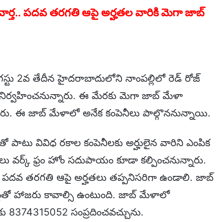
ార్త.. పదవ తరగతి ఆపై అర్హతల వారికి మెగా జాబ్
గస్టు 2వ తేదీన హైదరాబాదులోని నాంపల్లిలో రెడ్ రోజ్
ళా నిర్వహించనున్నారు. ఈ మేరకు మెగా జాబ్ మేళా
ారు. ఈ జాబ్ మేళాలో అనేక కంపెనీలు పాల్గొననున్నాయి.
ంగ్ తో పాటు వివిధ రకాల కంపెనీలకు అర్హులైన వారిని ఎంపిక
నీలు వర్క్ ఫ్రం హోం సదుపాయం కూడా కల్పించనున్నారు.
ు పదవ తరగతి ఆపై అర్హతలు తప్పనిసరిగా ఉండాలి. జాబ్
ెట్లతో హాజరు కావాల్సి ఉంటుంది. జాబ్ మేళాలో
లకు 8374315052 సంప్రదించవచ్చును.