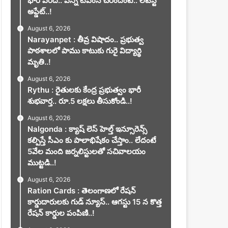
భారీ వరద.. ఎన్ని టిఎంసీ చేరిందంటే.. లేటెస్ట్
అప్డేట్..!
August 6, 2026
Narayanpet : తీవ్ర విషాదం.. ప్రభుత్వ
పాఠశాలలో పాము కాటుకు గురై విద్యార్థి
మృతి..!
August 6, 2026
Rythu : రైతులకు కేంద్ర ప్రభుత్వం భారీ
శుభవార్త.. రూ.5 లక్షలు తీసుకోండి..!
August 6, 2026
Nalgonda : క్యాష్ లెస్ హెల్త్ ఇన్సూరెన్స్
కల్పిస్తే సీఎం కు పాలాభిషేకం చేస్తాం.. లేదంటే
5వేల మంది జర్నలిస్టులతో సచివాలయం
ముట్టడి..!
August 6, 2026
Ration Cards : తెలంగాణలో రేషన్
కార్డుదారులకు గుడ్ న్యూస్.. ఆగస్టు 15 న కొత్త
రేషన్ కార్డుల పంపిణి..!