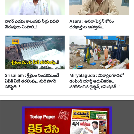
సాగర్ ఎడమ కాలువకు నీళ్లు వదిలి
Asara : ఆసరా పెన్షన్ కోసం
చెరువులు నింపాలి..!
దరఖాస్తుల ఆహ్వానం..!
Srisailam : శ్రీశైలం నిండకముందే
Miryalaguda : మిర్యాలగూడలో
ఏపీకి నీటి తరలింపు.. మరి సాగర్
డంపింగ్ యార్డ్ ఆధునీకరణ..
పరిస్థితి..!
పరిశీలించిన చైర్మన్, కమిషనర్..!