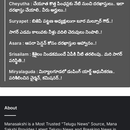
Cheyutha : చేయూత కొత్త పింఛన్లకు నేటి నుంచి దరఖాస్తులు.. ఇలా
దరఖాస్తు చేయాలి.. వీరు అర్హులు..!
Suryapet : బిజెపి పట్టణ అధ్యక్షులుగా బూర మల్సూర్ గౌడ్..!
సాగర్ ఎడమ కాలువకు నీళ్లు వదిలి చెరువులు నింపాలి..!
Asara : ఆసరా పెన్షన్ కోసం దరఖాస్తుల ఆహ్వానం..!
Srisailam : శ్రీశైలం నిండకముందే ఏపీకి నీటి తరలింపు.. మరి సాగర్
పరిస్థితి..!
Miryalaguda : మిర్యాలగూడలో డంపింగ్ యార్డ్ ఆధునీకరణ..
పరిశీలించిన చైర్మన్, కమిషనర్..!
About
Manasakshi is a Most Trusted "Telugu News" Source, Mana
Sakshi Provides Latest Telugu News and Breaking News in