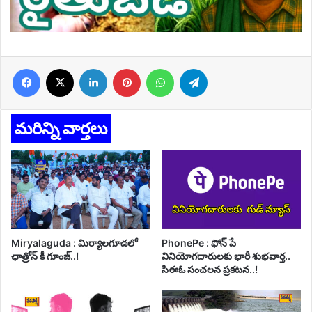
Facebook
X
LinkedIn
Pinterest
WhatsApp
Telegram
మరిన్ని వార్తలు
Miryalaguda : మిర్యాలగూడలో
PhonePe : ఫోన్ పే
ఛాత్రోన్ కీ గూంజ్..!
వినియోగదారులకు భారీ శుభవార్త..
సిఈఓ సంచలన ప్రకటన..!