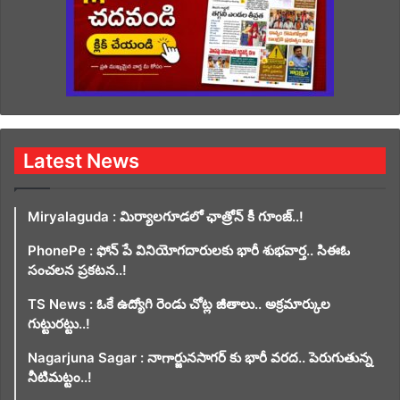
Latest News
Miryalaguda : మిర్యాలగూడలో ఛాత్రోన్ కీ గూంజ్..!
PhonePe : ఫోన్ పే వినియోగదారులకు భారీ శుభవార్త.. సిఈఓ
సంచలన ప్రకటన..!
TS News : ఓకే ఉద్యోగి రెండు చోట్ల జీతాలు.. అక్రమార్కుల
గుట్టురట్టు..!
Nagarjuna Sagar : నాగార్జునసాగర్ కు భారీ వరద.. పెరుగుతున్న
నీటిమట్టం..!