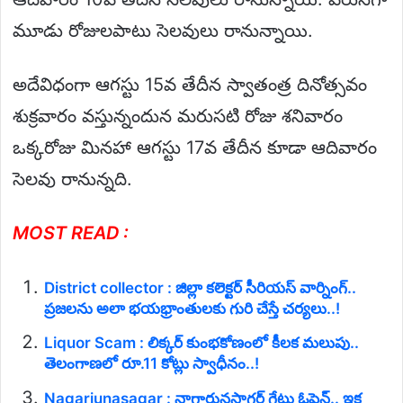
మూడు రోజులపాటు సెలవులు రానున్నాయి.
అదేవిధంగా ఆగస్టు 15వ తేదీన స్వాతంత్ర దినోత్సవం
శుక్రవారం వస్తున్నందున మరుసటి రోజు శనివారం
ఒక్కరోజు మినహా ఆగస్టు 17వ తేదీన కూడా ఆదివారం
సెలవు రానున్నది.
MOST READ :
District collector : జిల్లా కలెక్టర్ సీరియస్ వార్నింగ్..
ప్రజలను అలా భయభ్రాంతులకు గురి చేస్తే చర్యలు..!
Liquor Scam : లిక్కర్ కుంభకోణంలో కీలక మలుపు..
తెలంగాణలో రూ.11 కోట్లు స్వాధీనం..!
Nagarjunasagar : నాగార్జునసాగర్ గేట్లు ఓపెన్.. ఇక