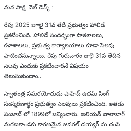
మన సాక్షి, వెబ్ డెస్క్ :
రేపు 2025 జూలై 31వ తేదీ ప్రభుత్వం హాలిడే
ప్రకటించింది. హాలిడే సందర్భంగా పాఠశాలలు,
కళాశాలలు, ప్రభుత్వ కార్యాలయాలు కూడా సెలవు
పాటించనున్నాయి. రేపు గురువారం జులై 31వ తేదీన
సెలవు ఎందుకు ప్రకటించారనే విషయం
తెలుసుకుందాం..
స్వాతంత్ర సమరయోధుడు షాహిద్ ఉదమ్ సింగ్
సంస్మరణార్థం ప్రభుత్వం సెలవులు ప్రకటించింది. ఇతడు
పంజాబ్ లో 1899లో జన్మించారు. జలియన్ వాలాబాగ్
మరణకాండకు కారణమైన జనరల్ డయ్యర్ ను చంపి