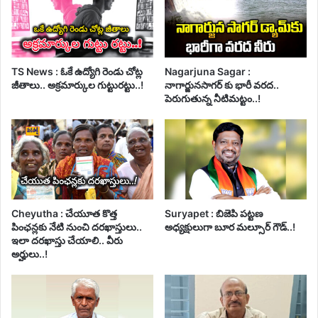
TS News : ఓకే ఉద్యోగి రెండు చోట్ల
Nagarjuna Sagar :
జీతాలు.. అక్రమార్కుల గుట్టురట్టు..!
నాగార్జునసాగర్ కు భారీ వరద..
పెరుగుతున్న నీటిమట్టం..!
Cheyutha : చేయూత కొత్త
Suryapet : బిజెపి పట్టణ
పింఛన్లకు నేటి నుంచి దరఖాస్తులు..
అధ్యక్షులుగా బూర మల్సూర్ గౌడ్..!
ఇలా దరఖాస్తు చేయాలి.. వీరు
అర్హులు..!