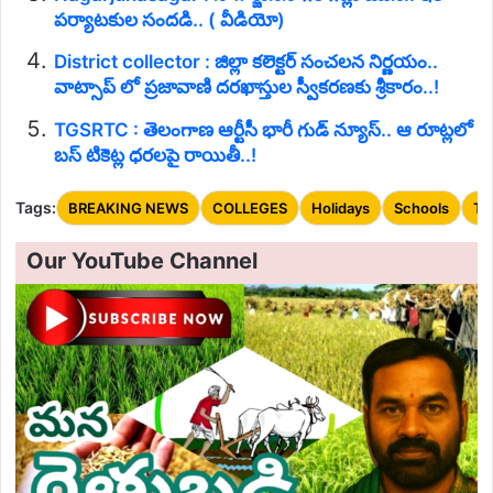
పర్యాటకుల సందడి.. ( వీడియో)
District collector : జిల్లా కలెక్టర్ సంచలన నిర్ణయం..
వాట్సాప్ లో ప్రజావాణి దరఖాస్తుల స్వీకరణకు శ్రీకారం..!
TGSRTC : తెలంగాణ ఆర్టీసీ భారీ గుడ్‌ న్యూస్.. ఆ రూట్లలో
బస్ టికెట్ల ధరలపై రాయితీ..!
Tags:
BREAKING NEWS
COLLEGES
Holidays
Schools
Te
Our YouTube Channel