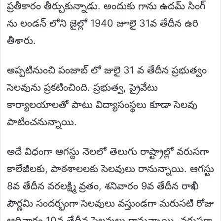
ప్రతీకారం తీర్చుకున్నాడు. అందుకు గాను ఉదమ్ సింగ్
ను లండన్ లోని జైల్లో 1940 జూలై 31వ తేదీన ఉరి
తీశారు.
అప్పటినుంచి పంజాబ్ లో జులై 31 వ తేదీన ప్రభుత్వం
సెలవును ప్రకటించింది. ప్రభుత్వ, ప్రైవేటు
కార్యాలయాలతో పాటు విద్యాసంస్థలు కూడా సెలవు
పాటించనున్నాయి.
అదే విధంగా ఆగస్టు నెలలో తెలుగు రాష్ట్రాల్లో వరుసగా
కాలేజీలకు, పాఠశాలలకు సెలవులు రానున్నాయి. ఆగస్టు
8వ తేదీన వరలక్ష్మి వ్రతం, శనివారం 9వ తేదీన రాఖీ
పౌర్ణమి సందర్భంగా సెలవులు వస్తుండగా మరుసటి రోజు
ఆదివారం 10వ తేదీన సెలవులు రానున్నాయి. వరుసగా