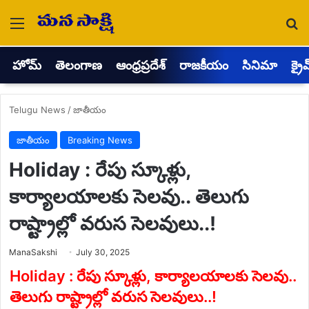
Menu
Se
హోమ్
తెలంగాణ
ఆంధ్రప్రదేశ్
రాజకీయం
సినిమా
క్రై
Telugu News
/
జాతీయం
జాతీయం
Breaking News
Holiday : రేపు స్కూళ్లు,
కార్యాలయాలకు సెలవు.. తెలుగు
రాష్ట్రాల్లో వరుస సెలవులు..!
Send
ManaSakshi
July 30, 2025
an
email
Holiday : రేపు స్కూళ్లు, కార్యాలయాలకు సెలవు..
తెలుగు రాష్ట్రాల్లో వరుస సెలవులు..!