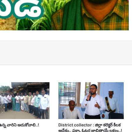
t
్న వారిని ఆదుకోవాలి..!
District collector : జిల్లా కలెక్టర్ కీలక
ఆదేశం.. పక్కా ఓటర్ల జాబితాయే లక్ష్యం..!