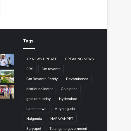
Tags
AP NEWS UPDATE
BREAKING NEWS
BRS
Cm revanth
Cm Revanth Reddy
Devarakonda
district collector
Gold price
gold rate today
Hyderabad
Latest news
Miryalaguda
Nalgonda
NARAYANPET
Suryapet
Telangana government