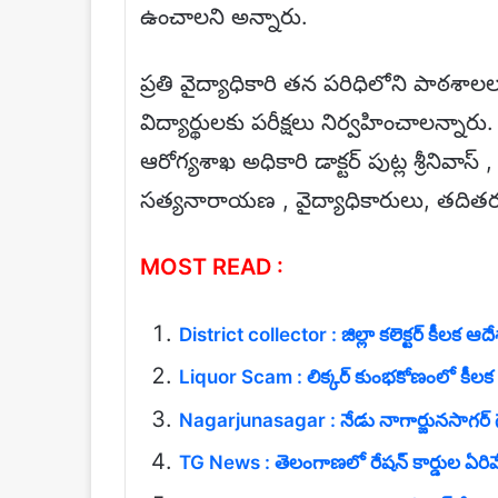
ఉంచాలని అన్నారు.
ప్రతి వైద్యాధికారి తన పరిధిలోని పాఠశాల
విద్యార్థులకు పరీక్షలు నిర్వహించాలన్నార
ఆరోగ్యశాఖ అధికారి డాక్టర్ పుట్ల శ్రీనివాస్
సత్యనారాయణ , వైద్యాధికారులు, తదితర
MOST READ :
District collector : జిల్లా కలెక్టర్ కీలక ఆద
Liquor Scam : లిక్కర్ కుంభకోణంలో కీలక 
Nagarjunasagar : నేడు నాగార్జునసాగర్ గేట
TG News : తెలంగాణలో రేషన్ కార్డుల ఏరివేత