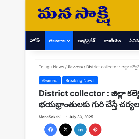
హోమ్
తెలంగాణ
ఆంధ్రప్రదేశ్
రాజకీయం
సిని
Telugu News
/
తెలంగాణ
/
District collector : జిల్లా కలెక
తెలంగాణ
Breaking News
District collector : జిల్లా కలెక
భయభ్రాంతులకు గురి చేస్తే చర్యల
Send
ManaSakshi
July 30, 2025
an
Facebook
X
LinkedIn
Pinterest
email