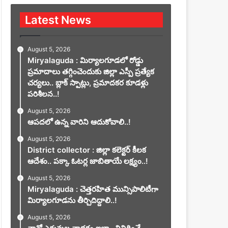
Latest News
August 5, 2026
Miryalaguda : మిర్యాలగూడలో రోడ్డు
ప్రమాదాలు తగ్గించెందుకు జిల్లా ఎస్పీ ప్రత్యేక
చర్యలు.. బ్లాక్ స్పాట్లు, ప్రమాదకర కూడళ్లు
పరిశీలన..!
August 5, 2026
ఆపదలో ఉన్న వారిని ఆదుకోవాలి..!
August 5, 2026
District collector : జిల్లా కలెక్టర్ కీలక
ఆదేశం.. పక్కా ఓటర్ల జాబితాయే లక్ష్యం..!
August 5, 2026
Miryalaguda : చెత్తరహిత మున్సిపాలిటీగా
మిర్యాలగూడను తీర్చిదిద్దాలి..!
August 5, 2026