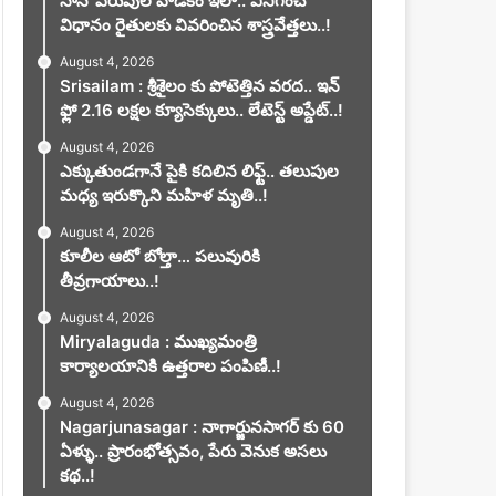
నానో ఎరువుల వాడకం ఇలా.. వినిగించే
విధానం రైతులకు వివరించిన శాస్త్రవేత్తలు..!
August 4, 2026
Srisailam : శ్రీశైలం కు పోటెత్తిన వరద.. ఇన్
ఫ్లో 2.16 లక్షల క్యూసెక్కులు.. లేటెస్ట్ అప్డేట్..!
August 4, 2026
ఎక్కుతుండగానే పైకి కదిలిన లిఫ్ట్‌.. తలుపుల
మధ్య ఇరుక్కొని మహిళ మృతి..!
August 4, 2026
కూలీల ఆటో బోల్తా… పలువురికి
తీవ్రగాయాలు..!
August 4, 2026
Miryalaguda : ముఖ్యమంత్రి
కార్యాలయానికి ఉత్తరాల పంపిణీ..!
August 4, 2026
Nagarjunasagar : నాగార్జునసాగర్ కు 60
ఏళ్ళు.. ప్రారంభోత్సవం, పేరు వెనుక అసలు
కథ..!