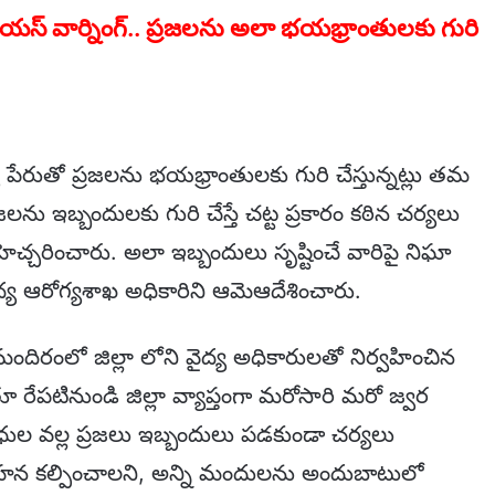
 సీరియస్ వార్నింగ్.. ప్రజలను అలా భయభ్రాంతులకు గురి
ంగ్యూ పేరుతో ప్రజలను భయభ్రాంతులకు గురి చేస్తున్నట్లు తమ
జలను ఇబ్బందులకు గురి చేస్తే చట్ట ప్రకారం కఠిన చర్యలు
ి హెచ్చరించారు. అలా ఇబ్బందులు సృష్టించే వారిపై నిఘా
ైద్య ఆరోగ్యశాఖ అధికారిని ఆమెఆదేశించారు.
మందిరంలో జిల్లా లోని వైద్య అధికారులతో నిర్వహించిన
ుతూ రేపటినుండి జిల్లా వ్యాప్తంగా మరోసారి మరో జ్వర
యాధుల వల్ల ప్రజలు ఇబ్బందులు పడకుండా చర్యలు
గాహన కల్పించాలని, అన్ని మందులను అందుబాటులో