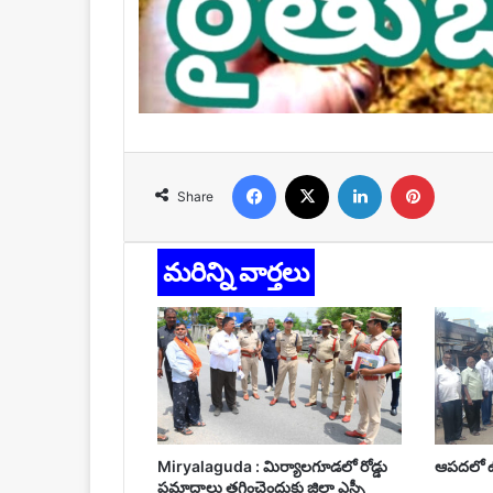
Facebook
X
LinkedIn
Pinteres
Share
మరిన్ని వార్తలు
Miryalaguda : మిర్యాలగూడలో రోడ్డు
ఆపదలో ఉన
ప్రమాదాలు తగ్గించెందుకు జిల్లా ఎస్పీ