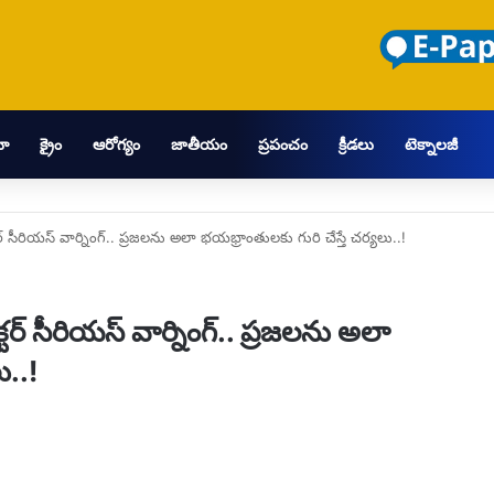
మా
క్రైం
ఆరోగ్యం
జాతీయం
ప్రపంచం
క్రీడలు
టెక్నాలజీ
్టర్ సీరియస్ వార్నింగ్.. ప్రజలను అలా భయభ్రాంతులకు గురి చేస్తే చర్యలు..!
్టర్ సీరియస్ వార్నింగ్.. ప్రజలను అలా
ు..!