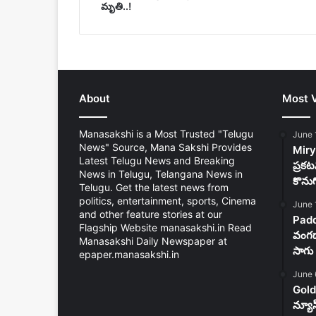
మృతి..!
About
Most 
Manasakshi is a Most Trusted "Telugu
June 
News" Source, Mana Sakshi Provides
Mirya
Latest Telugu News and Breaking
ప్రకట
News in Telugu, Telangana News in
కొను
Telugu. Get the latest news from
politics, entertainment, sports, Cinema
June 
and other feature stories at our
Padd
Flagship Website manasakshi.in Read
వంగడా
Manasakshi Daily Newspaper at
సాగు 
epaper.manasakshi.in
June 
Gold
న్యూ