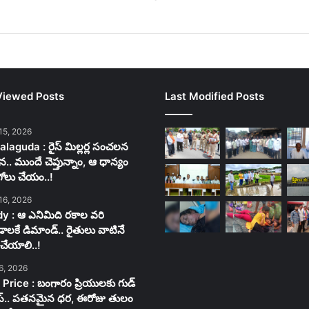
Viewed Posts
Last Modified Posts
15, 2026
laguda : రైస్ మిల్లర్ల సంచలన
న.. ముందే చెప్తున్నాం, ఆ ధాన్యం
గోలు చేయం..!
16, 2026
y : ఆ ఎనిమిది రకాల వరి
లకే డిమాండ్.. రైతులు వాటినే
చేయాలి..!
6, 2026
 Price : బంగారం ప్రియులకు గుడ్
స్.. పతనమైన ధర, ఈరోజు తులం