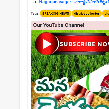
Nagarjunasagar : నాగార్జునసాగర్ గేట్లు
Tags:
BREAKING NEWS
district collector
dis
Our YouTube Channel