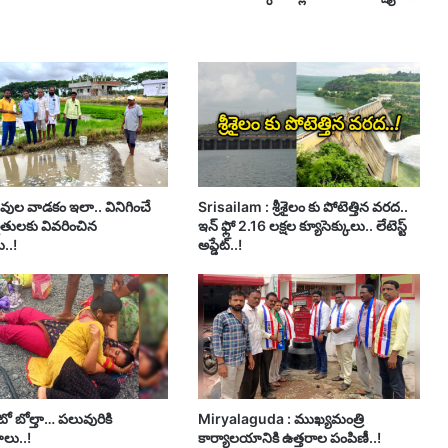
వుల వాడకం ఇలా.. వినిగించే
Srisailam : శ్రీశైలం కు పోటెత్తిన వరద..
ైతులకు వివరించిన
ఇన్ ఫ్లో 2.16 లక్షల క్యూసెక్కులు.. లేటెస్ట్
లు..!
అప్డేట్..!
ో బోల్తా… పలువురికి
Miryalaguda : ముఖ్యమంత్రి
ాలు..!
కార్యాలయానికి ఉత్తరాల పంపిణీ..!