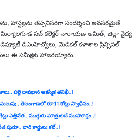
లను, హాస్టల్లను తప్పనిసరిగా సందర్శించి అవసరమైతే
ు. మిర్యాలగూడ సబ్ కలెక్టర్ నారాయణ అమిత్, జిల్లా వైద్య
 , డిప్యూటీ డిఎంహెచ్వోలు, మెడికల్ కళాశాల ప్రిన్సిపల్
ులు ఈ సమీక్షకు హాజరయ్యారు.
ేశాలు.. పల్లె దావఖాన ఆకస్మిక తనిఖీ..!
మలుపు.. తెలంగాణలో రూ.11 కోట్లు స్వాధీనం..!
్లు ఎత్తివేత.. ముగ్గురు మాత్రులచే ముహూర్తం..!
 షురూ.. వారి కార్డులు కట్..!