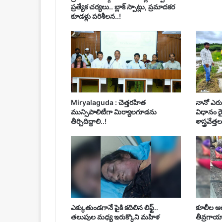
ప్రత్యేక చర్యలు.. బ్లాక్ స్పాట్లు, ప్రమాదకర
కూడళ్లు పరిశీలన..!
Miryalaguda : చెత్తరహిత
నానో ఎరు
మున్సిపాలిటీగా మిర్యాలగూడను
విధానం ర
తీర్చిదిద్దాలి..!
శాస్త్రవేత్త
ఎక్కుతుండగానే పైకి కదిలిన లిఫ్ట్‌..
కూలీల ఆట
తలుపుల మధ్య ఇరుక్కొని మహిళ
తీవ్రగాయ