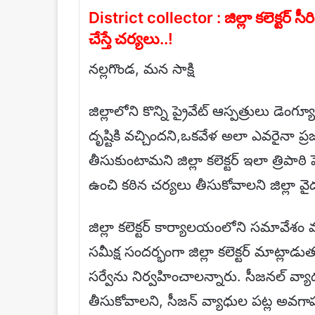
District collector : జిల్లా కలెక్టర్
చేస్తే చర్యలు..!
నల్లగొండ, మన సాక్షి
జిల్లాలోని కొన్ని ప్రైవేట్ ఆస్పత్రులు డె
దృష్టికి వచ్చిందని,ఒకవేళ అలా ఎవరైనా ప్ర
తీసుకుంటామని జిల్లా కలెక్టర్ ఇలా త్రిపాఠ
ఉంచి కఠిన చర్యలు తీసుకోవాలని జిల్లా వ
జిల్లా కలెక్టర్ కార్యాలయంలోని సమావేశం 
సమీక్ష సందర్భంగా జిల్లా కలెక్టర్ మాట్లాడ
సర్వేను నిర్వహించాలన్నారు. సీజనల్ వ్
తీసుకోవాలని, సీజన్ వ్యాధుల పట్ల అవ