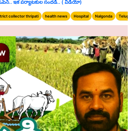
 ఓపెన్.. ఇక పర్యాటకుల సందడి.. ( వీడియో)
trict collector thripati
health news
Hospital
Nalgonda
Telug