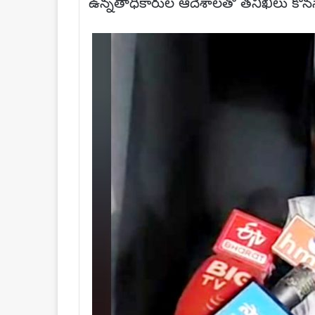
ఉన్నతాధికారుల ఆదేశాలతో తనిఖీలు కొనసాగి