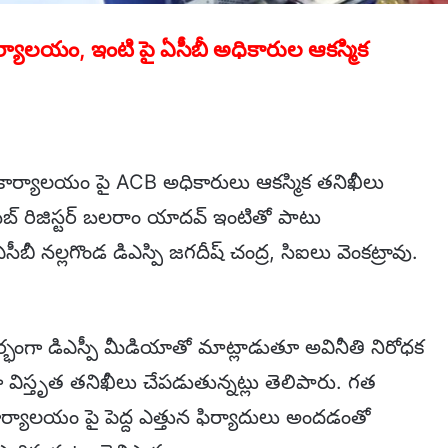
ార్యాలయం, ఇంటి పై ఏసీబీ అధికారుల ఆకస్మిక
టర్ కార్యాలయం పై ACB అధికారులు ఆకస్మిక తనిఖీలు
బ్ రిజిస్టర్ బలరాం యాదవ్ ఇంటితో పాటు
ీ నల్లగొండ డిఎస్పి జగదీష్ చంద్ర, సిఐలు వెంకట్రావు.
్భంగా డిఎస్పీ మీడియాతో మాట్లాడుతూ అవినీతి నిరోధక
గా విస్తృత తనిఖీలు చేపడుతున్నట్లు తెలిపారు. గత
ార్యాలయం పై పెద్ద ఎత్తున ఫిర్యాదులు అందడంతో