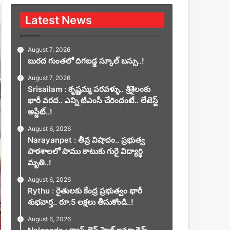
Latest News
August 7, 2026
బురద గుంతలో దిగబడ్డ స్కూల్ బస్సు..!
August 7, 2026
Srisailam : కృష్ణమ్మ పరవళ్ళు.. శ్రీశైలంకు
భారీ వరద.. ఎన్ని టిఎంసీ చేరిందంటే.. లేటెస్ట్
అప్డేట్..!
August 6, 2026
Narayanpet : తీవ్ర విషాదం.. ప్రభుత్వ
పాఠశాలలో పాము కాటుకు గురై విద్యార్థి
మృతి..!
August 6, 2026
Rythu : రైతులకు కేంద్ర ప్రభుత్వం భారీ
శుభవార్త.. రూ.5 లక్షలు తీసుకోండి..!
August 6, 2026