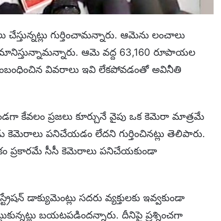
చేస్తున్నట్లు గుర్తించామన్నారు. ఆమెను లంచాలు
నుమానిస్తున్నామన్నారు. ఆమె వద్ద 63,160 రూపాయల
ు సంబంధించిన వివరాలు ఇవి లేకపోవడంతో అవినీతి
గా కేవలం ప్రజలు కూర్చునే వైపు ఒక కెమెరా మాత్రమే
ు కెమెరాలు పనిచేయడం లేదని గుర్తించినట్లు తెలిపారు.
రకారమే సీసీ కెమెరాలు పనిచేయకుండా
ిజిస్ట్రేషన్ డాక్యుమెంట్లు సదరు వ్యక్తులకు ఇవ్వకుండా
టుకున్నట్లు బయటపడిందన్నారు. దీనిపై ప్రశ్నించగా