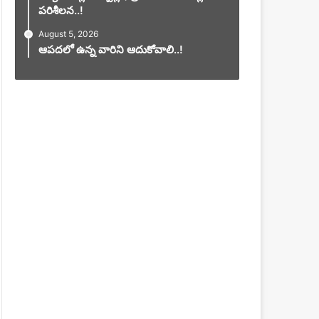
పరిశీలన..!
August 5, 2026
ఆపదలో ఉన్న వారిని ఆదుకోవాలి..!