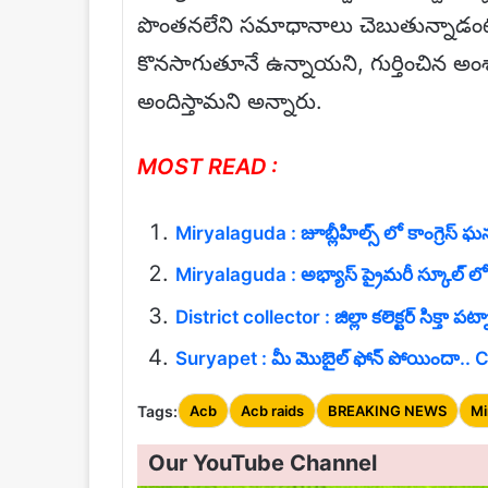
పొంతనలేని సమాధానాలు చెబుతున్నాడంటూ
కొనసాగుతూనే ఉన్నాయని, గుర్తించిన అంశ
అందిస్తామని అన్నారు.
MOST READ :
Miryalaguda : జూబ్లీహిల్స్ లో కాంగ్రె
Miryalaguda : అభ్యాస్ ప్రైమరీ స్కూల్ 
District collector : జిల్లా కలెక్టర్ సిక్తా ప
Suryapet : మీ మొబైల్ ఫోన్ పోయిందా.. CEIR 
Tags:
Acb
Acb raids
BREAKING NEWS
Mi
Our YouTube Channel