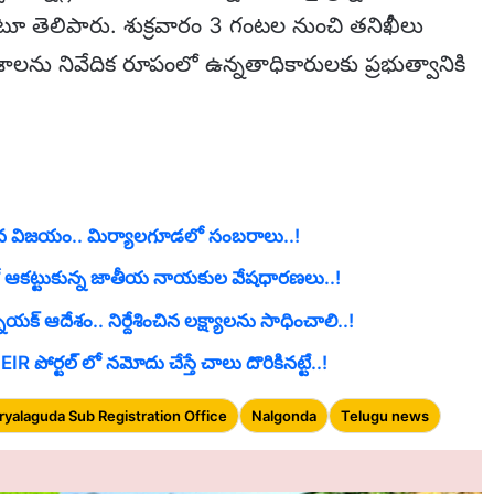
 తెలిపారు. శుక్రవారం 3 గంటల నుంచి తనిఖీలు
ాలను నివేదిక రూపంలో ఉన్నతాధికారులకు ప్రభుత్వానికి
స్ ఘన విజయం.. మిర్యాలగూడలో సంబరాలు..!
లో ఆకట్టుకున్న జాతీయ నాయకుల వేషధారణలు..!
ట్నాయక్ ఆదేశం.. నిర్దేశించిన లక్ష్యాలను సాధించాలి..!
పోర్టల్ లో నమోదు చేస్తే చాలు దొరికినట్టే..!
ryalaguda Sub Registration Office
Nalgonda
Telugu news