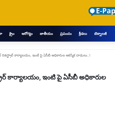
మా
క్రైం
ఆరోగ్యం
జాతీయం
ప్రపంచం
క్రీడలు
టెక్నాలజీ
ిజిస్ట్రార్ కార్యాలయం, ఇంటి పై ఏసీబీ అధికారుల ఆకస్మిక దాడులు..!
రార్ కార్యాలయం, ఇంటి పై ఏసీబీ అధికారుల