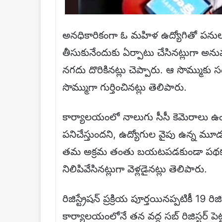
అనధికారికంగా ఓ మహిళ ఉద్యోగితో పనులు 
తీసుకునేందుకు ఏర్పాటు చేసినట్లుగా అ
నగదు దొరికినట్లు చెప్పారు. ఆ సొమ్ముక
సొమ్ముగా గుర్తించినట్లు తెలిపారు.
కార్యాలయంలో నాలుగు సీసీ కెమెరాలు ఉండ
పనిచేస్తుందని, ఉద్యోగుల వైపు ఉన్న మూడ
తమ అక్రమ తంతు బయటపడకుండా పథకం ప్
నిలిపివేసినట్లుగా వెళ్లడైనట్లు తెలిపారు.
రిజిస్ట్రేషన్ ప్రక్రియ పూర్తయినప్పటికీ 19 ర
కార్యాలయంలోనే తన వద్ద సబ్ రిజిస్టర్ పెట్