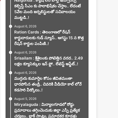
Nalgonda : క్యాష్ లెస్ హెల్త్ ఇన్సూరెన్స్
కల్పిస్తే సీఎం కు పాలాభిషేకం చేస్తాం.. లేదంటే
5వేల మంది జర్నలిస్టులతో సచివాలయం
ముట్టడి..!
August 6, 2026
Ration Cards : తెలంగాణలో రేషన్
కార్డుదారులకు గుడ్ న్యూస్.. ఆగస్టు 15 న కొత్త
రేషన్ కార్డుల పంపిణి..!
August 6, 2026
Srisailam : శ్రీశైలంకు పోటెత్తిన వరద.. 2.49
లక్షల క్యూసెక్కుల ఇన్ ఫ్లో.. లేటెస్ట్ అప్డేట్..!
August 6, 2026
ముగ్గురు కుమార్తెల కోసం జీవితమంతా
ధారపోసిన తండ్రి.. చివరికి వీడియో కాల్ లోనే
కడసారి వీడ్కోలు..!
August 5, 2026
Miryalaguda : మిర్యాలగూడలో రోడ్డు
ప్రమాదాలు తగ్గించెందుకు జిల్లా ఎస్పీ ప్రత్యేక
చర్యలు.. బ్లాక్ స్పాట్లు, ప్రమాదకర కూడళ్లు