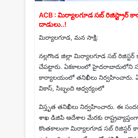
ACB : మిర్యాలగూడ సబ్ రిజిస్ట్రార్ క
దాడులు..!
మిర్యాలగూడ, మన సాక్షి:
నల్లగొండ జిల్లా మిర్యాలగూడ సబ్ రిజిస్
చేపట్టారు. ఏకకాలంలో హైదరాబాదులోని స
కార్యాలయంలో తనిఖీలు నిర్వహించారు. ఏసీబ
వికాస్, సిబ్బంది ఆధ్వర్యంలో
విస్తృత తనిఖీలు నిర్వహించారు. ఈ సందర
శాఖ డిజిపి ఆదేశాల మేరకు రాష్ట్రవ్యాప్తం
కొంతకాలంగా మిర్యాలగూడ సబ్ రిజిస్టర్ క