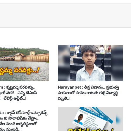
t
 : కృష్ణమ్మ పరవళ్ళు..
Narayanpet : తీవ్ర విషాదం.. ప్రభుత్వ
 భారీ వరద.. ఎన్ని టిఎంసీ
పాఠశాలలో పాము కాటుకు గురై విద్యార్థి
 లేటెస్ట్ అప్డేట్..!
మృతి..!
 క్యాష్ లెస్ హెల్త్ ఇన్సూరెన్స్
సీఎం కు పాలాభిషేకం చేస్తాం..
వేల మంది జర్నలిస్టులతో
ం ముట్టడి..!