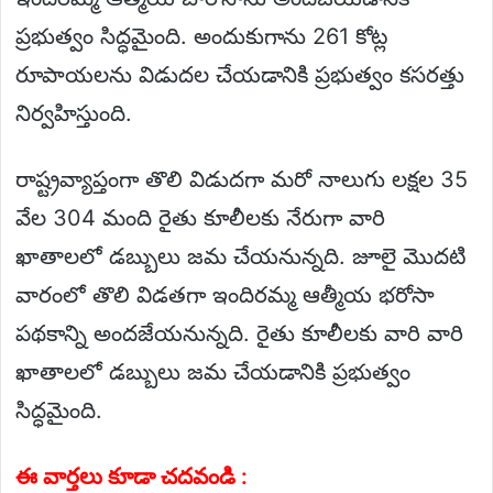
ప్రభుత్వం సిద్ధమైంది. అందుకుగాను 261 కోట్ల
రూపాయలను విడుదల చేయడానికి ప్రభుత్వం కసరత్తు
నిర్వహిస్తుంది.
రాష్ట్రవ్యాప్తంగా తొలి విడుదగా మరో నాలుగు లక్షల 35
వేల 304 మంది రైతు కూలీలకు నేరుగా వారి
ఖాతాలలో డబ్బులు జమ చేయనున్నది. జూలై మొదటి
వారంలో తొలి విడతగా ఇందిరమ్మ ఆత్మీయ భరోసా
పథకాన్ని అందజేయనున్నది. రైతు కూలీలకు వారి వారి
ఖాతాలలో డబ్బులు జమ చేయడానికి ప్రభుత్వం
సిద్ధమైంది.
ఈ వార్తలు కూడా చదవండి :