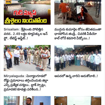
Srisailam : శ్రీశైలంకు పోటెత్తిన
ముగ్గురు కుమార్తెల కోసం జీవితమంతా
వరద.. 2.49 లక్షల క్యూసెక్కుల ఇన్
ధారపోసిన తండ్రి.. చివరికి వీడియో
ఫ్లో.. లేటెస్ట్ అప్డేట్..!
కాల్ లోనే కడసారి వీడ్కోలు..!
Miryalaguda : మిర్యాలగూడలో
ఆపదలో ఉన్న వారిని ఆదుకోవాలి..!
రోడ్డు ప్రమాదాలు తగ్గించెందుకు జిల్లా
ఎస్పీ ప్రత్యేక చర్యలు.. బ్లాక్ స్పాట్లు,
ప్రమాదకర కూడళ్లు పరిశీలన..!