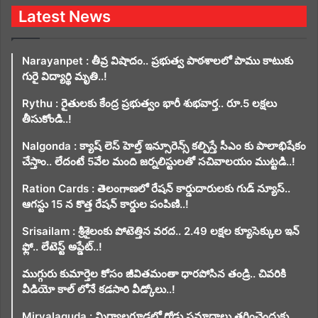
Latest News
Narayanpet : తీవ్ర విషాదం.. ప్రభుత్వ పాఠశాలలో పాము కాటుకు
గురై విద్యార్థి మృతి..!
Rythu : రైతులకు కేంద్ర ప్రభుత్వం భారీ శుభవార్త.. రూ.5 లక్షలు
తీసుకోండి..!
Nalgonda : క్యాష్ లెస్ హెల్త్ ఇన్సూరెన్స్ కల్పిస్తే సీఎం కు పాలాభిషేకం
చేస్తాం.. లేదంటే 5వేల మంది జర్నలిస్టులతో సచివాలయం ముట్టడి..!
Ration Cards : తెలంగాణలో రేషన్ కార్డుదారులకు గుడ్ న్యూస్..
ఆగస్టు 15 న కొత్త రేషన్ కార్డుల పంపిణి..!
Srisailam : శ్రీశైలంకు పోటెత్తిన వరద.. 2.49 లక్షల క్యూసెక్కుల ఇన్
ఫ్లో.. లేటెస్ట్ అప్డేట్..!
ముగ్గురు కుమార్తెల కోసం జీవితమంతా ధారపోసిన తండ్రి.. చివరికి
వీడియో కాల్ లోనే కడసారి వీడ్కోలు..!
Miryalaguda : మిర్యాలగూడలో రోడ్డు ప్రమాదాలు తగ్గించెందుకు