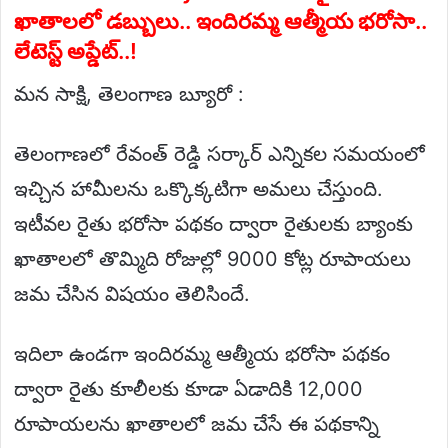
ఖాతాలలో డబ్బులు.. ఇందిరమ్మ ఆత్మీయ భరోసా..
లేటెస్ట్ అప్డేట్..!
మన సాక్షి, తెలంగాణ బ్యూరో :
తెలంగాణలో రేవంత్ రెడ్డి సర్కార్ ఎన్నికల సమయంలో
ఇచ్చిన హామీలను ఒక్కొక్కటిగా అమలు చేస్తుంది.
ఇటీవల రైతు భరోసా పథకం ద్వారా రైతులకు బ్యాంకు
ఖాతాలలో తొమ్మిది రోజుల్లో 9000 కోట్ల రూపాయలు
జమ చేసిన విషయం తెలిసిందే.
ఇదిలా ఉండగా ఇందిరమ్మ ఆత్మీయ భరోసా పథకం
ద్వారా రైతు కూలీలకు కూడా ఏడాదికి 12,000
రూపాయలను ఖాతాలలో జమ చేసే ఈ పథకాన్ని