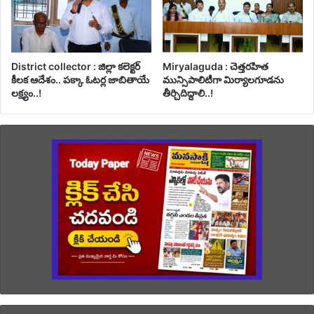
District collector : జిల్లా కలెక్టర్
Miryalaguda : చెత్తరహిత
కీలక ఆదేశం.. పక్కా ఓటర్ల జాబితాయే
మున్సిపాలిటీగా మిర్యాలగూడను
లక్ష్యం..!
తీర్చిదిద్దాలి..!