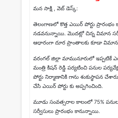
మన సాక్షి , వెబ్ డెస్క్:
తెలంగాణలో కొత్త ఎయిర్ పోర్టు ప్రారంభం
నడవనున్నాయి. మొదట్లో చిన్న విమాన సర
ఆధారంగా దూర ప్రాంతాలకు కూడా విమాన 
వరంగల్ జిల్లా మామునూరులో ఇప్పటికే ఎయ
మంత్రి కిషన్ రెడ్డి పర్యటించి పనుల పర్య
పోర్టు నిర్మాణానికి గాను శంకుస్థాపన చ
చేసి ఎయిర్ పోర్టు కు అప్పగించింది.
మూడు సంవత్సరాల కాలంలో 75% పనులు ప
సర్వీసులు ప్రారంభం కానున్నాయి.