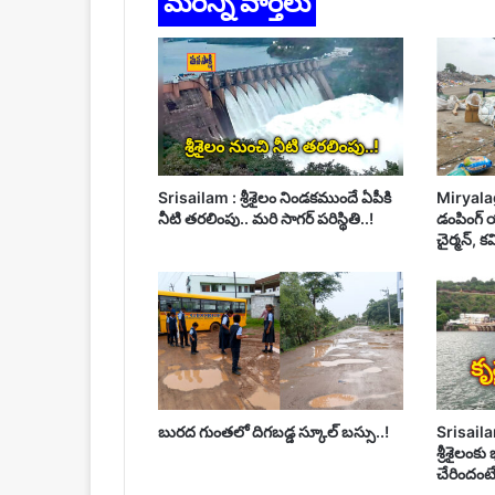
మరిన్ని వార్తలు
Srisailam : శ్రీశైలం నిండకముందే ఏపీకి
Miryala
నీటి తరలింపు.. మరి సాగర్ పరిస్థితి..!
డంపింగ్ య
చైర్మన్, క
బురద గుంతలో దిగబడ్డ స్కూల్ బస్సు..!
Srisailam
శ్రీశైలంకు
చేరిందంటే..