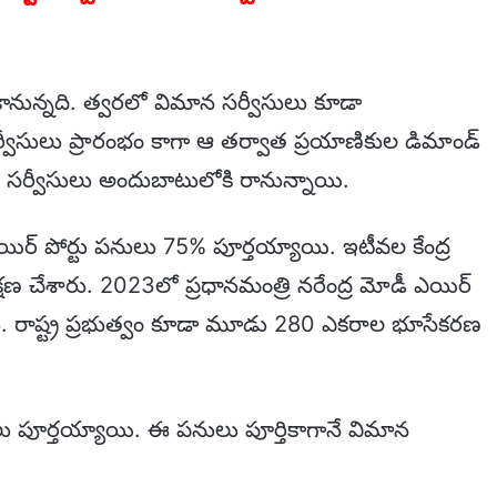
 కానున్నది. త్వరలో విమాన సర్వీసులు కూడా
్వీసులు ప్రారంభం కాగా ఆ తర్వాత ప్రయాణికుల డిమాండ్
సర్వీసులు అందుబాటులోకి రానున్నాయి.
ిర్ పోర్టు పనులు 75% పూర్తయ్యాయి. ఇటీవల కేంద్ర
వేక్షణ చేశారు. 2023లో ప్రధానమంత్రి నరేంద్ర మోడీ ఎయిర్
ేశారు. రాష్ట్ర ప్రభుత్వం కూడా మూడు 280 ఎకరాల భూసేకరణ
ూర్తయ్యాయి. ఈ పనులు పూర్తికాగానే విమాన