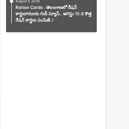
August 6, 2026
Ration Cards : తెలంగాణలో రేషన్
కార్డుదారులకు గుడ్ న్యూస్.. ఆగస్టు 15 న కొత్త
రేషన్ కార్డుల పంపిణి..!