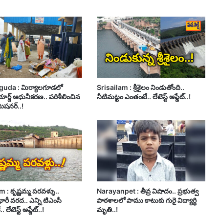
guda : మిర్యాలగూడలో
Srisailam : శ్రీశైలం నిండుతోంది..
ార్డ్ ఆధునీకరణ.. పరిశీలించిన
నీటిమట్టం ఎంతంటే.. లేటెస్ట్ అప్డేట్..!
మిషనర్..!
 : కృష్ణమ్మ పరవళ్ళు..
Narayanpet : తీవ్ర విషాదం.. ప్రభుత్వ
 భారీ వరద.. ఎన్ని టిఎంసీ
పాఠశాలలో పాము కాటుకు గురై విద్యార్థి
 లేటెస్ట్ అప్డేట్..!
మృతి..!