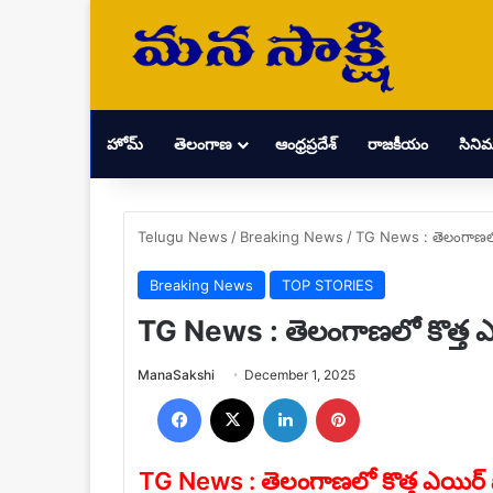
హోమ్
తెలంగాణ
ఆంధ్రప్రదేశ్
రాజకీయం
సిని
Telugu News
/
Breaking News
/
TG News : తెలంగాణలో క
Breaking News
TOP STORIES
TG News : తెలంగాణలో కొత్త ఎయి
Send
ManaSakshi
December 1, 2025
an
Facebook
X
LinkedIn
Pinterest
email
TG News : తెలంగాణలో కొత్త ఎయిర్ పో