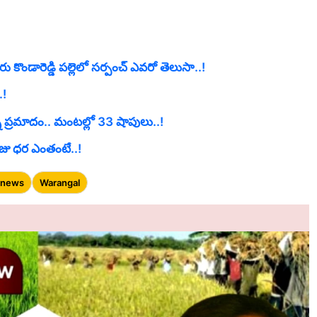
కొండారెడ్డి పల్లెలో సర్పంచ్ ఎవరో తెలుసా..!
.!
ి ప్రమాదం.. మంటల్లో 33 షాపులు..!
జు ధర ఎంతంటే..!
 news
Warangal