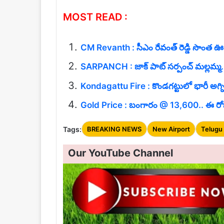
MOST READ :
CM Revanth : సీఎం రేవంత్ రెడ్డి సొంత ఊరు 
SARPANCH : జాక్ పాట్ సర్పంచ్ మల్లమ్మ.
Kondagattu Fire : కొండగట్టులో భారీ అగ్న
Gold Price : బంగారం @ 13,600.. ఈ రో
Tags:
BREAKING NEWS
New Airport
Telugu
Our YouTube Channel