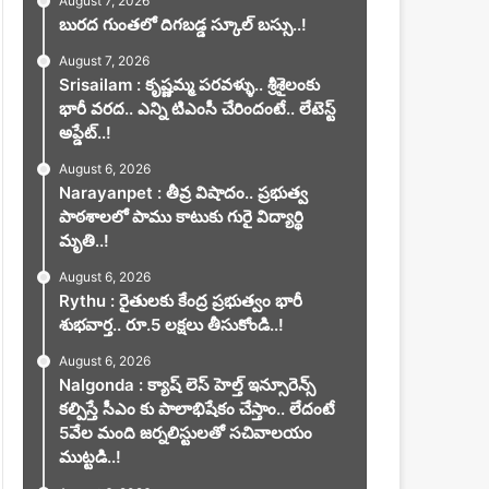
August 7, 2026
బురద గుంతలో దిగబడ్డ స్కూల్ బస్సు..!
August 7, 2026
Srisailam : కృష్ణమ్మ పరవళ్ళు.. శ్రీశైలంకు
భారీ వరద.. ఎన్ని టిఎంసీ చేరిందంటే.. లేటెస్ట్
అప్డేట్..!
August 6, 2026
Narayanpet : తీవ్ర విషాదం.. ప్రభుత్వ
పాఠశాలలో పాము కాటుకు గురై విద్యార్థి
మృతి..!
August 6, 2026
Rythu : రైతులకు కేంద్ర ప్రభుత్వం భారీ
శుభవార్త.. రూ.5 లక్షలు తీసుకోండి..!
August 6, 2026
Nalgonda : క్యాష్ లెస్ హెల్త్ ఇన్సూరెన్స్
కల్పిస్తే సీఎం కు పాలాభిషేకం చేస్తాం.. లేదంటే
5వేల మంది జర్నలిస్టులతో సచివాలయం
ముట్టడి..!