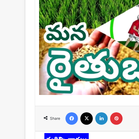
Facebook
X
LinkedIn
Pinteres
Share