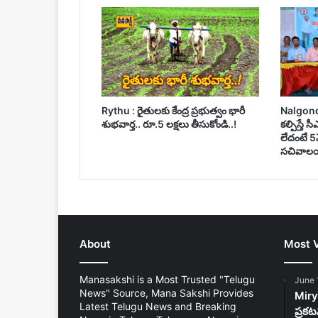
Rythu : రైతులకు కేంద్ర ప్రభుత్వం భారీ
Nalgonda :
శుభవార్త.. రూ.5 లక్షలు తీసుకోండి..!
కల్పిస్తే 
లేదంటే 5
సచివాలయ
About
Most 
Manasakshi is a Most Trusted "Telugu
June 
News" Source, Mana Sakshi Provides
Mirya
Latest Telugu News and Breaking
ప్రకట