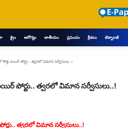
మా
క్రైం
ఆరోగ్యం
జాతీయం
ప్రపంచం
క్రీడలు
టెక్నాలజీ
ొత్త ఎయిర్ పోర్టు.. త్వరలో విమాన సర్వీసులు..!
ర్ పోర్టు.. త్వరలో విమాన సర్వీసులు..!
ర్టు.. త్వరలో విమాన సర్వీసులు..!