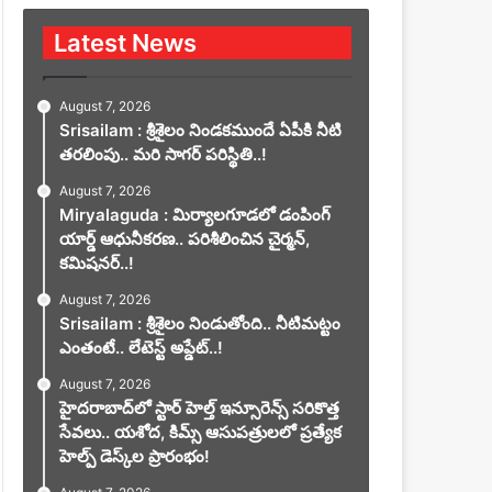
Latest News
August 7, 2026
Srisailam : శ్రీశైలం నిండకముందే ఏపీకి నీటి
తరలింపు.. మరి సాగర్ పరిస్థితి..!
August 7, 2026
Miryalaguda : మిర్యాలగూడలో డంపింగ్
యార్డ్ ఆధునీకరణ.. పరిశీలించిన చైర్మన్,
కమిషనర్..!
August 7, 2026
Srisailam : శ్రీశైలం నిండుతోంది.. నీటిమట్టం
ఎంతంటే.. లేటెస్ట్ అప్డేట్..!
August 7, 2026
హైదరాబాద్‌లో స్టార్ హెల్త్ ఇన్సూరెన్స్ సరికొత్త
సేవలు.. యశోద, కిమ్స్ ఆసుపత్రులలో ప్రత్యేక
హెల్ప్ డెస్క్‌ల ప్రారంభం!