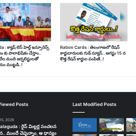
 క్యాష్ లెస్ హెల్త్ ఇన్సూరెన్స్
Ration Cards : తెలంగాణలో రేషన్
సీఎం కు పాలాభిషేకం చేస్తాం..
కార్డుదారులకు గుడ్ న్యూస్.. ఆగస్టు 15 న
వేల మంది జర్నలిస్టులతో
కొత్త రేషన్ కార్డుల పంపిణి..!
ం ముట్టడి..!
Viewed Posts
Last Modified Posts
15, 2026
laguda : రైస్ మిల్లర్ల సంచలన
న.. ముందే చెప్తున్నాం, ఆ ధాన్యం