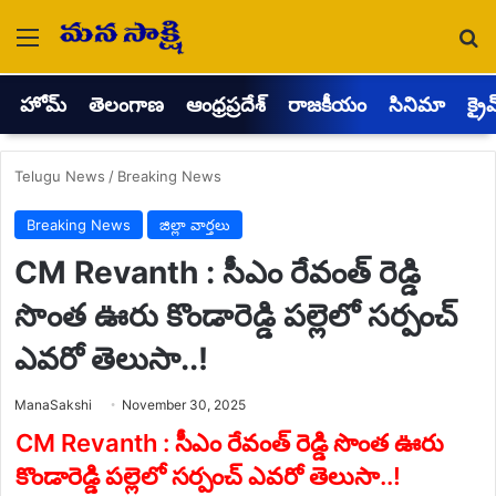
Menu
Se
హోమ్
తెలంగాణ
ఆంధ్రప్రదేశ్
రాజకీయం
సినిమా
క్రై
Telugu News
/
Breaking News
Breaking News
జిల్లా వార్తలు
CM Revanth : సీఎం రేవంత్ రెడ్డి
సొంత ఊరు కొండారెడ్డి పల్లెలో సర్పంచ్
ఎవరో తెలుసా..!
Send
ManaSakshi
November 30, 2025
an
email
CM Revanth : సీఎం రేవంత్ రెడ్డి సొంత ఊరు
కొండారెడ్డి పల్లెలో సర్పంచ్ ఎవరో తెలుసా..!