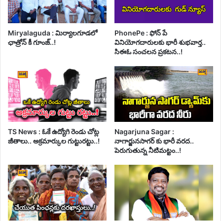
Miryalaguda : మిర్యాలగూడలో
PhonePe : ఫోన్ పే
ఛాత్రోన్ కీ గూంజ్..!
వినియోగదారులకు భారీ శుభవార్త..
సిఈఓ సంచలన ప్రకటన..!
TS News : ఓకే ఉద్యోగి రెండు చోట్ల
Nagarjuna Sagar :
జీతాలు.. అక్రమార్కుల గుట్టురట్టు..!
నాగార్జునసాగర్ కు భారీ వరద..
పెరుగుతున్న నీటిమట్టం..!