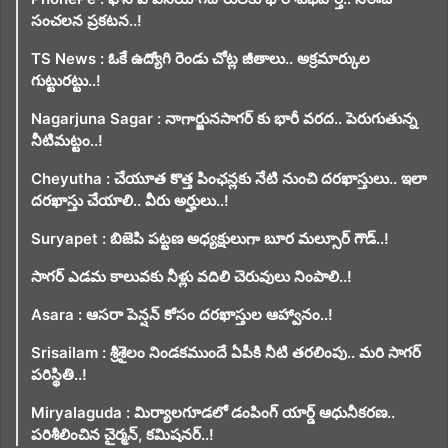
సంచలన ప్రకటన..!
TS News : ఓకే ఉద్యోగి రెండు చోట్ల జీతాలు.. అక్రమార్కుల
గుట్టురట్టు..!
Nagarjuna Sagar : నాగార్జునసాగర్ కు భారీ వరద.. పెరుగుతున్న
నీటిమట్టం..!
Cheyutha : చేయూత కొత్త పింఛన్లకు నేటి నుంచి దరఖాస్తులు.. ఇలా
దరఖాస్తు చేయాలి.. వీరు అర్హులు..!
Suryapet : బిజెపి పట్టణ అధ్యక్షులుగా బూర మల్సూర్ గౌడ్..!
సాగర్ ఎడమ కాలువకు నీళ్లు వదిలి చెరువులు నింపాలి..!
Asara : ఆసరా పెన్షన్ కోసం దరఖాస్తుల ఆహ్వానం..!
Srisailam : శ్రీశైలం నిండకముందే ఏపీకి నీటి తరలింపు.. మరి సాగర్
పరిస్థితి..!
Miryalaguda : మిర్యాలగూడలో డంపింగ్ యార్డ్ ఆధునీకరణ..
పరిశీలించిన చైర్మన్, కమిషనర్..!