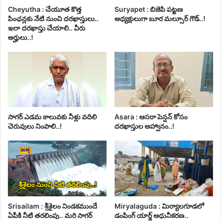
Cheyutha : చేయూత కొత్త
Suryapet : బిజెపి పట్టణ
పింఛన్లకు నేటి నుంచి దరఖాస్తులు..
అధ్యక్షులుగా బూర మల్సూర్ గౌడ్..!
ఇలా దరఖాస్తు చేయాలి.. వీరు
అర్హులు..!
సాగర్ ఎడమ కాలువకు నీళ్లు వదిలి
Asara : ఆసరా పెన్షన్ కోసం
చెరువులు నింపాలి..!
దరఖాస్తుల ఆహ్వానం..!
Srisailam : శ్రీశైలం నిండకముందే
Miryalaguda : మిర్యాలగూడలో
ఏపీకి నీటి తరలింపు.. మరి సాగర్
డంపింగ్ యార్డ్ ఆధునీకరణ..