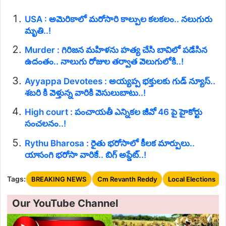
USA : అమెరికాలో మరోసారి కాల్పుల కలకలం.. నలుగురు
మృతి..!
Murder : గిరిజన మహిళను హత్య చేసి బావిలో పడేసిన
ఉదంతం.. నాలుగు రోజుల తర్వాత వెలుగులోకి..!
Ayyappa Devotees : అయ్యప్ప భక్తులకు గుడ్ న్యూస్..
శబరి కి వెళ్తున్న వారికి వెసులుబాటు..!
High court : పంచాయతీ ఎన్నికల జీవో 46 పై హైకోర్టు
సంచలనం..!
Rythu Bharosa : రైతు భరోసాలో కీలక మార్పులు..
యాసంగి భరోసా వారికే.. బిగ్ అప్డేట్..!
Tags:
BREAKING NEWS
Cm Revanth Reddy
Local Elections
Our YouTube Channel