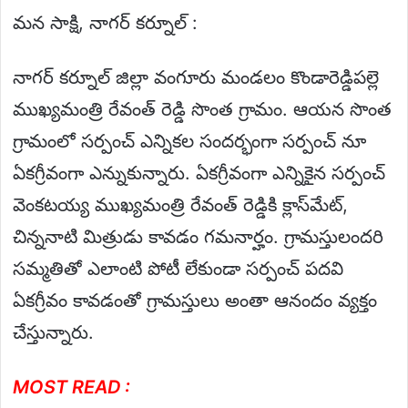
మన సాక్షి, నాగర్ కర్నూల్ :
నాగర్ కర్నూల్ జిల్లా వంగూరు మండలం కొండారెడ్డిపల్లె
ముఖ్యమంత్రి రేవంత్ రెడ్డి సొంత గ్రామం. ఆయన సొంత
గ్రామంలో సర్పంచ్ ఎన్నికల సందర్భంగా సర్పంచ్ నూ
ఏకగ్రీవంగా ఎన్నుకున్నారు. ఏకగ్రీవంగా ఎన్నికైన సర్పంచ్
వెంకటయ్య ముఖ్యమంత్రి రేవంత్ రెడ్డికి క్లాస్‌మేట్,
చిన్ననాటి మిత్రుడు కావడం గమనార్హం. గ్రామస్తులందరి
సమ్మతితో ఎలాంటి పోటీ లేకుండా సర్పంచ్ పదవి
ఏకగ్రీవం కావడంతో గ్రామస్తులు అంతా ఆనందం వ్యక్తం
చేస్తున్నారు.
MOST READ :