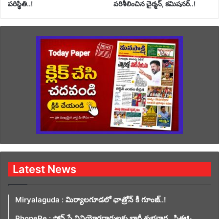
పరిస్థితి..!
పరిశీలించిన చైర్మన్, కమిషనర్..!
Latest News
Miryalaguda : మిర్యాలగూడలో ఛాత్రోన్ కీ గూంజ్..!
PhonePe : ఫోన్ పే వినియోగదారులకు భారీ శుభవార్త.. సిఈఓ