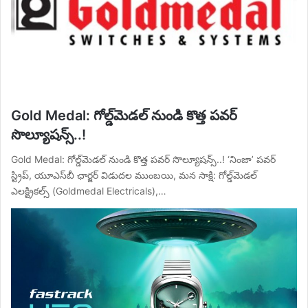
Gold Medal: గోల్డ్‌మెడల్ నుండి కొత్త పవర్
సొల్యూషన్స్..!
Gold Medal: గోల్డ్‌మెడల్ నుండి కొత్త పవర్ సొల్యూషన్స్..! ‘నింజా’ పవర్
స్ట్రిప్, యూఎస్‌బీ ఛార్జర్ విడుదల ముంబయి, మన సాక్షి: గోల్డ్‌మెడల్
ఎలక్ట్రికల్స్ (Goldmedal Electricals),…