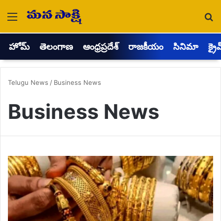
Menu
Se
హోమ్
తెలంగాణ
ఆంధ్రప్రదేశ్
రాజకీయం
సినిమా
క్రై
Telugu News
/
Business News
Business News