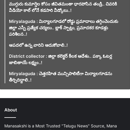
ముగ్గురు కుమార్తెల కోసం జీవితమంతా ధారపోసిన తండ్రి.. చివరికి
వీడియో కాల్ లోనే కడసారి వీడ్కోలు..!
Miryalaguda : మిర్యాలగూడలో రోడ్డు ప్రమాదాలు తగ్గించెందుకు
జిల్లా ఎస్పీ ప్రత్యేక చర్యలు.. బ్లాక్ స్పాట్లు, ప్రమాదకర కూడళ్లు
పరిశీలన..!
ఆపదలో ఉన్న వారిని ఆదుకోవాలి..!
District collector : జిల్లా కలెక్టర్ కీలక ఆదేశం.. పక్కా ఓటర్ల
జాబితాయే లక్ష్యం..!
Miryalaguda : చెత్తరహిత మున్సిపాలిటీగా మిర్యాలగూడను
తీర్చిదిద్దాలి..!
About
Manasakshi is a Most Trusted "Telugu News" Source, Mana