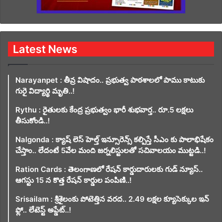
Latest News
Narayanpet : తీవ్ర విషాదం.. ప్రభుత్వ పాఠశాలలో పాము కాటుకు
గురై విద్యార్థి మృతి..!
Rythu : రైతులకు కేంద్ర ప్రభుత్వం భారీ శుభవార్త.. రూ.5 లక్షలు
తీసుకోండి..!
Nalgonda : క్యాష్ లెస్ హెల్త్ ఇన్సూరెన్స్ కల్పిస్తే సీఎం కు పాలాభిషేకం
చేస్తాం.. లేదంటే 5వేల మంది జర్నలిస్టులతో సచివాలయం ముట్టడి..!
Ration Cards : తెలంగాణలో రేషన్ కార్డుదారులకు గుడ్ న్యూస్..
ఆగస్టు 15 న కొత్త రేషన్ కార్డుల పంపిణి..!
Srisailam : శ్రీశైలంకు పోటెత్తిన వరద.. 2.49 లక్షల క్యూసెక్కుల ఇన్
ఫ్లో.. లేటెస్ట్ అప్డేట్..!