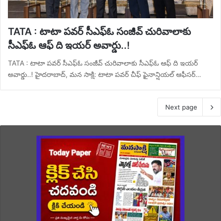
TATA : టాటా పవర్ సీఎఫ్‌ఓ సంజీవ్ చురివాలాకు
సీఎఫ్‌ఓ ఆఫ్ ది ఇయర్ అవార్డు..!
TATA : టాటా పవర్ సీఎఫ్‌ఓ సంజీవ్ చురివాలాకు సీఎఫ్‌ఓ ఆఫ్ ది ఇయర్
అవార్డు..! హైదరాబాద్, మన సాక్షి: టాటా పవర్ చీఫ్ ఫైనాన్షియల్ ఆఫీసర్…
Next page