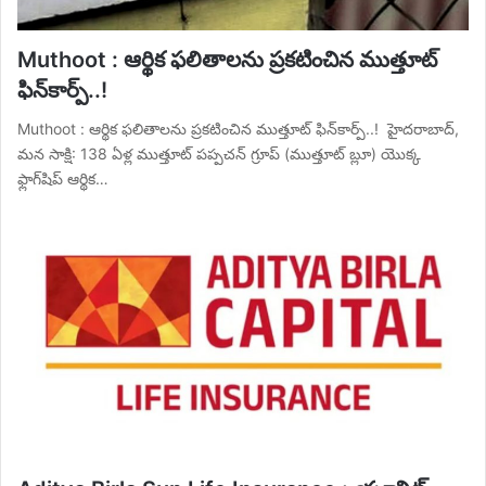
Muthoot : ఆర్థిక ఫలితాలను ప్రకటించిన ముత్తూట్
ఫిన్‌కార్ప్..!
Muthoot : ఆర్థిక ఫలితాలను ప్రకటించిన ముత్తూట్ ఫిన్‌కార్ప్..! హైదరాబాద్,
మన సాక్షి: 138 ఏళ్ల ముత్తూట్ పప్పచన్ గ్రూప్ (ముత్తూట్ బ్లూ) యొక్క
ఫ్లాగ్‌షిప్ ఆర్థిక…