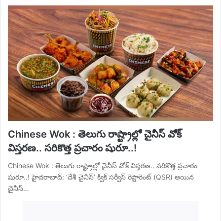
Chinese Wok : తెలుగు రాష్ట్రాల్లో చైనీస్ వోక్
విస్తరణ.. సరికొత్త ప్రచారం షురూ..!
Chinese Wok : తెలుగు రాష్ట్రాల్లో చైనీస్ వోక్ విస్తరణ.. సరికొత్త ప్రచారం
షురూ..! హైదరాబాద్: ‘దేశీ చైనీస్’ క్విక్ సర్వీస్ రెస్టారెంట్ (QSR) అయిన
చైనీస్…