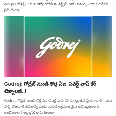
ముంబై లిట్‌ఫెస్ట్..! మన సాక్షి: గోద్రేజ్ ఇండస్ట్రీస్ గ్రూప్ సమర్పించగా లిటరేచర్
లైవ్ యొక్క…
Godrej: గోద్రేజ్ నుండి కొత్త ఏఐ-పవర్డ్ వాష్ కేర్
టెక్నాలజీ..!
Godrej: గోద్రేజ్ నుండి కొత్త ఏఐ-పవర్డ్ వాష్ కేర్ టెక్నాలజీ..! హైదరాబాద్ , మన
సాక్షి: రోజువారీ జీవితాన్ని మెరుగుపరిచే అర్థవంతమైన ఆవిష్కరణలను
అందించాలనే లక్ష్యానికి అనుగుణంగా,…