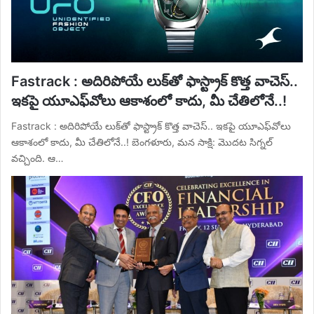
Fastrack : అదిరిపోయే లుక్‌తో ఫాస్ట్రాక్ కొత్త వాచెస్..
ఇకపై యూఎఫ్‌వోలు ఆకాశంలో కాదు, మీ చేతిలోనే..!
Fastrack : అదిరిపోయే లుక్‌తో ఫాస్ట్రాక్ కొత్త వాచెస్.. ఇకపై యూఎఫ్‌వోలు
ఆకాశంలో కాదు, మీ చేతిలోనే..! బెంగళూరు, మన సాక్షి: మొదట సిగ్నల్
వచ్చింది. ఆ…