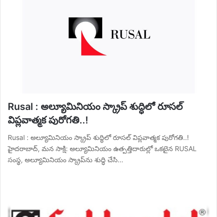
Rusal : అల్యూమినియం స్క్రాప్ శుద్ధిలో రూసల్
విప్లవాత్మక పురోగతి..!
Rusal : అల్యూమినియం స్క్రాప్ శుద్ధిలో రూసల్ విప్లవాత్మక పురోగతి..!
హైదరాబాద్, మన సాక్షి: అల్యూమినియం ఉత్పత్తిదారుల్లో ఒకటైన RUSAL
సంస్థ, అల్యూమినియం స్క్రాప్‌ను శుద్ధి చేసి…