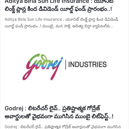
Aditya Birla Sun Life Insurance : యూనిట్
లింక్డ్ ప్లాన్ల కింద డివిడెండ్ యీల్డ్ ఫండ్ ప్రారంభం..!
Aditya Birla Sun Life Insurance : యూనిట్ లింక్డ్ ప్లాన్ల కింద డివిడెండ్
యీల్డ్ ఫండ్ ప్రారంభం..! ముంబై, మన సాక్షి: ఆదిత్య బిర్లా క్యాపిటల్‌కు…
Godrej : లిటరేచర్ లైవ్.. ప్రతిష్టాత్మక గోద్రేజ్
అవార్డులతో వైభవంగా ముగిసిన ముంబై లిట్‌ఫెస్ట్..!
Godrej : లిటరేచర్ లైవ్.. ప్రతిష్టాత్మక గోద్రేజ్ అవార్డులతో వైభవంగా ముగిసిన