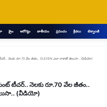
మా
క్రైం
ఆరోగ్యం
జాతీయం
ప్రపంచం
క్రీడలు
టెక్నాలజీ
్ టీచర్.. నెలకు రూ.70 వేల జీతం.. ELEVEN ఎలా రాశాడో తెలుసా.. (వీడియో)
ియంట్ టీచర్.. నెలకు రూ.70 వేల జీతం..
ుసా.. (వీడియో)