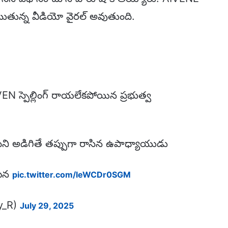
కు చెబుతున్న వీడియో వైరల్ అవుతుంది.
 స్పెల్లింగ్ రాయలేకపోయిన ప్రభుత్వ
ాయమని అడిగితే తప్పుగా రాసిన ఉపాధ్యాయుడు
ఘటన
pic.twitter.com/leWCDr0SGM
y_R)
July 29, 2025