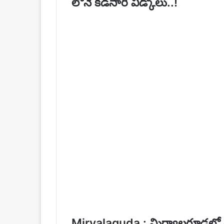
లోనే కడసారి వీడ్కోలు..!
Miryalaguda : మిర్యాలగూడలో రోడ్డ