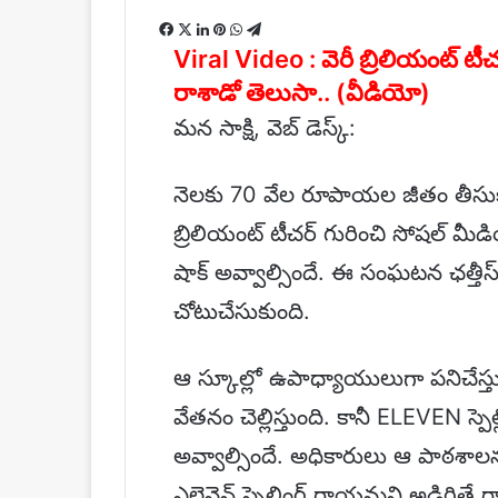
email
Facebook
X
LinkedIn
Pinterest
WhatsApp
Telegram
Viral Video : వెరీ బ్రిలియంట్ 
రాశాడో తెలుసా.. (వీడియో)
మన సాక్షి, వెబ్ డెస్క్:
నెలకు 70 వేల రూపాయల జీతం తీసుకుంటూ
బ్రిలియంట్ టీచర్ గురించి సోషల్ మీడి
షాక్ అవ్వాల్సిందే. ఈ సంఘటన ఛత్తీస్ 
చోటుచేసుకుంది.
ఆ స్కూల్లో ఉపాధ్యాయులుగా పనిచేస్
వేతనం చెల్లిస్తుంది. కానీ ELEVEN స్పెల్
అవ్వాల్సిందే. అధికారులు ఆ పాఠశా
ఎలెవెన్ స్పెల్లింగ్ రాయమని అడిగిత