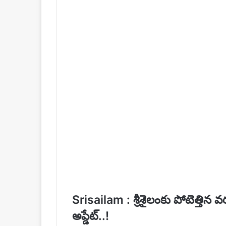
Srisailam : శ్రీశైలంకు పోటెత్తిన వర
అప్డేట్..!