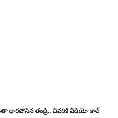
తా ధారపోసిన తండ్రి.. చివరికి వీడియో కాల్