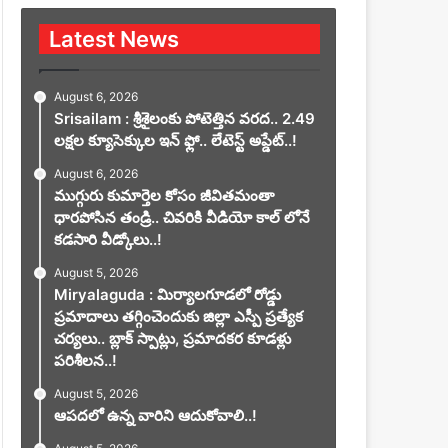
Latest News
August 6, 2026
Srisailam : శ్రీశైలంకు పోటెత్తిన వరద.. 2.49
లక్షల క్యూసెక్కుల ఇన్ ఫ్లో.. లేటెస్ట్ అప్డేట్..!
August 6, 2026
ముగ్గురు కుమార్తెల కోసం జీవితమంతా
ధారపోసిన తండ్రి.. చివరికి వీడియో కాల్ లోనే
కడసారి వీడ్కోలు..!
August 5, 2026
Miryalaguda : మిర్యాలగూడలో రోడ్డు
ప్రమాదాలు తగ్గించెందుకు జిల్లా ఎస్పీ ప్రత్యేక
చర్యలు.. బ్లాక్ స్పాట్లు, ప్రమాదకర కూడళ్లు
పరిశీలన..!
August 5, 2026
ఆపదలో ఉన్న వారిని ఆదుకోవాలి..!