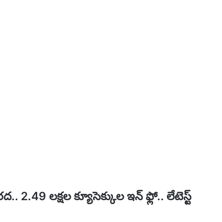
ద.. 2.49 లక్షల క్యూసెక్కుల ఇన్ ఫ్లో.. లేటెస్ట్