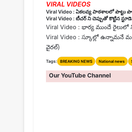
VIRAL VIDEOS
Viral Video : ఏకలవ్య పాఠశాలలో పొట్టు పొట్
Viral Video : టీచర్ ని చెప్పుతో కొట్టిన స్టూడ
Viral Video : భార్య ముందే రైలులో ని
Viral Video : స్కూల్లో ఉన్నామనే మర
వైరల్)
Tags:
BREAKING NEWS
National news
Our YouTube Channel