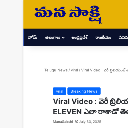
హోమ్
తెలంగాణ
ఆంధ్రప్రదేశ్
రాజకీయం
సిని
Telugu News
/
viral
/
Viral Video : వెరీ బ్రిలియంట
viral
Breaking News
Viral Video : వెరీ బ్రిల
ELEVEN ఎలా రాశాడో తెల
Send
ManaSakshi
July 30, 2025
an