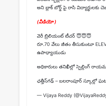
అని బ్లాక్ బోర్డ్ పై రాసి విద్యార్థుల
(వీడియో )
వెరీ బ్రిలియంట్ టీచర్ 😇😇😇
రూ.70 వేలు జీతం తీసుకుంటూ ELEVEN
ఉపాధ్యాయుడు
అధికారులు తనిఖీల్లో స్పెల్లింగ్ ర
ఛత్తీస్‌గఢ్ – బలరాంపూర్ స్కూల్లో 
— Vijaya Reddy (@VijayaRedd