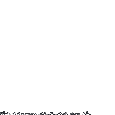
ు ప్రమాదాలు తగ్గించెందుకు జిల్లా ఎస్పీ