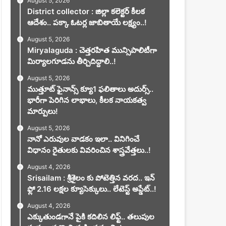
August 5, 2026
District collector : జిల్లా కలెక్టర్ కీలక
ఆదేశం.. పక్కా ఓటర్ల జాబితాయే లక్ష్యం..!
August 5, 2026
Miryalaguda : చెత్తరహిత మున్సిపాలిటీగా
మిర్యాలగూడను తీర్చిదిద్దాలి..!
August 5, 2026
ముత్తూట్ ఫైనాన్స్ క్యూ1 ఫలితాలు అదుర్స్..
భారీగా పెరిగిన లాభాలు, కీలక నాయకత్వ
మార్పులు!
August 5, 2026
నానో ఎరువుల వాడకం ఇలా.. వినిగించే
విధానం రైతులకు వివరించిన శాస్త్రవేత్తలు..!
August 4, 2026
Srisailam : శ్రీశైలం కు పోటెత్తిన వరద.. ఇన్
ఫ్లో 2.16 లక్షల క్యూసెక్కులు.. లేటెస్ట్ అప్డేట్..!
August 4, 2026
ఎక్కుతుండగానే పైకి కదిలిన లిఫ్ట్‌.. తలుపుల