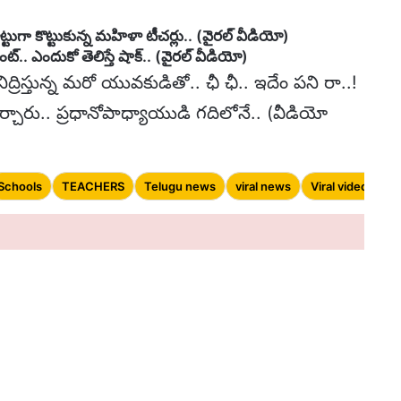
టుగా కొట్టుకున్న మహిళా టీచర్లు.. (వైరల్ వీడియో)
ెంట్.. ఎందుకో తెలిస్తే షాక్.. (వైరల్ వీడియో)
ద్రిస్తున్న మరో యువకుడితో.. ఛీ ఛీ.. ఇదేం పని రా..!
్చారు.. ప్రధానోపాధ్యాయుడి గదిలోనే.. (వీడియో
Schools
TEACHERS
Telugu news
viral news
Viral videos