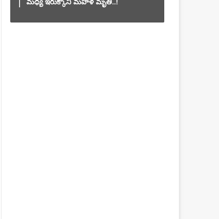
మధ్య ఇరుక్కొని మహిళ మృతి..!