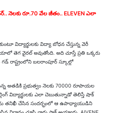
టీచర్.. నెలకు రూ.70 వేల జీతం.. ELEVEN ఎలా
 విద్యార్థులకు విద్యా బోధన చేస్తున్న వెరీ
యాలో తెగ వైరల్ అవుతోంది. అది చూస్తే ప్రతి ఒక్కరు
గడ్ రాష్ట్రంలోని బలరాంపూర్ స్కూల్లో
తున్న అతడికి ప్రభుత్వం నెలకు 70000 రూపాయల
లింగ్ విద్యార్థులకు ఎలా చెబుతున్నాడో తెలిస్తే షాక్
లను తనిఖీ చేసిన సందర్భంలో ఆ ఉపాధ్యాయుడిని
ే రాసిన విధానం చూసి వారు షాక్ అయ్యారు. AIVENE