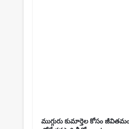
ముగ్గురు కుమార్తెల కోసం జీవితమం