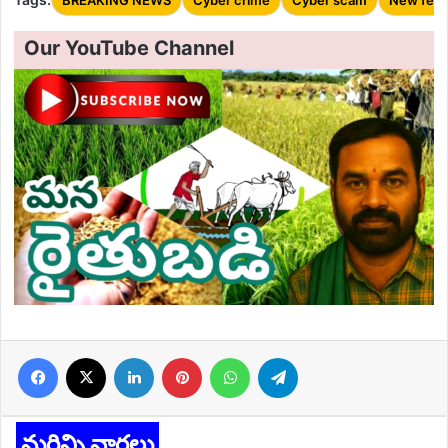
Our YouTube Channel
Facebook
X
LinkedIn
Pinterest
WhatsApp
Telegram
మరిన్ని వార్తలు