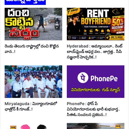
రెండు తెలుగు రాష్ట్రాల్లో దంచి కొట్టిన
Hyderabad : అమ్మాయిలూ.. రెంట్
వాన..!
బాయ్‌ఫ్రెండ్ ఆఫర్ల వల.. జాగ్రత్త.. సీపి
సజ్జనార్ హెచ్చరిక..!
Miryalaguda : మిర్యాలగూడలో
PhonePe : ఫోన్ పే
ఛాత్రోన్ కీ గూంజ్..!
వినియోగదారులకు భారీ శుభవార్త..
సిఈఓ సంచలన ప్రకటన..!