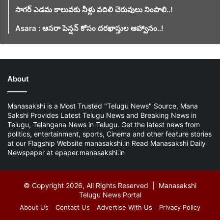
సాగర్ ఎడమ కాలువకు నీళ్లు వదిలి చెరువులు నింపాలి..!
Asara : ఆసరా పెన్షన్ కోసం దరఖాస్తుల ఆహ్వానం..!
About
Manasakshi is a Most Trusted "Telugu News" Source, Mana
Sakshi Provides Latest Telugu News and Breaking News in
Telugu, Telangana News in Telugu. Get the latest news from
politics, entertainment, sports, Cinema and other feature stories
at our Flagship Website manasakshi.in Read Manasakshi Daily
Newspaper at epaper.manasakshi.in
© Copyright 2026, All Rights Reserved | Manasakshi
Telugu News Portal
About Us
Contact Us
Advertise With Us
Privacy Policy