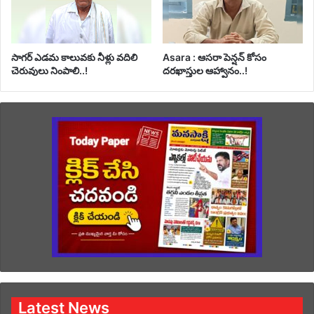
సాగర్ ఎడమ కాలువకు నీళ్లు వదిలి
Asara : ఆసరా పెన్షన్ కోసం
చెరువులు నింపాలి..!
దరఖాస్తుల ఆహ్వానం..!
Latest News