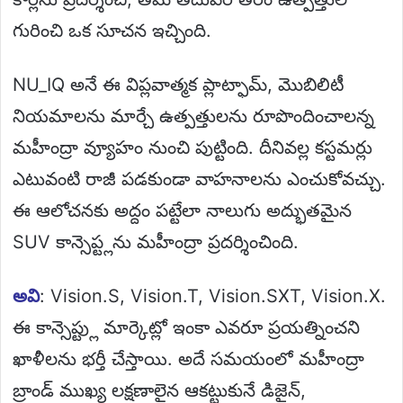
గురించి ఒక సూచన ఇచ్చింది.
NU_IQ అనే ఈ విప్లవాత్మక ప్లాట్ఫామ్, మొబిలిటీ
నియమాలను మార్చే ఉత్పత్తులను రూపొందించాలన్న
మహీంద్రా వ్యూహం నుంచి పుట్టింది. దీనివల్ల కస్టమర్లు
ఎటువంటి రాజీ పడకుండా వాహనాలను ఎంచుకోవచ్చు.
ఈ ఆలోచనకు అద్దం పట్టేలా నాలుగు అద్భుతమైన
SUV కాన్సెప్ట్లను మహీంద్రా ప్రదర్శించింది.
అవి
: Vision.S, Vision.T, Vision.SXT, Vision.X.
ఈ కాన్సెప్ట్లు మార్కెట్లో ఇంకా ఎవరూ ప్రయత్నించని
ఖాళీలను భర్తీ చేస్తాయి. అదే సమయంలో మహీంద్రా
బ్రాండ్ ముఖ్య లక్షణాలైన ఆకట్టుకునే డిజైన్,