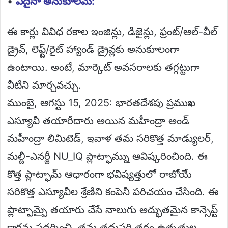
•
ఏదైనా అనుకూలమే:
ఈ కార్లు వివిధ రకాల ఇంజిన్లు, డిజైన్లు, ఫ్రంట్/ఆల్-వీల్
డ్రైవ్, లెఫ్ట్/రైట్ హ్యాండ్ డ్రైవ్లకు అనుకూలంగా
ఉంటాయి. అంటే, మార్కెట్ అవసరాలకు తగ్గట్టుగా
వీటిని మార్చవచ్చు.
ముంబై, ఆగస్టు 15, 2025: భారతదేశపు ప్రముఖ
ఎస్యూవీ తయారీదారు అయిన మహీంద్రా అండ్
మహీంద్రా లిమిటెడ్, ఇవాళ తమ సరికొత్త మాడ్యులర్,
మల్టీ-ఎనర్జీ NU_IQ ప్లాట్ఫామ్ను ఆవిష్కరించింది. ఈ
కొత్త ప్లాట్ఫామ్ ఆధారంగా భవిష్యత్తులో రాబోయే
సరికొత్త ఎస్యూవీల శ్రేణిని కంపెనీ పరిచయం చేసింది. ఈ
ప్లాట్ఫామ్పై తయారు చేసే నాలుగు అద్భుతమైన కాన్సెప్ట్
కార్లను ప్రదర్శించి, తమ తదుపరి తరం ఉత్పత్తుల