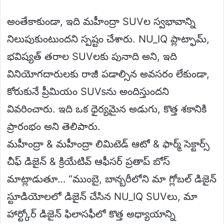
అంతేకాకుండా, ఇది మహీంద్రా SUVల స్వభావాన్ని
నిలుపుకుంటుందని స్పష్టం చేశారు. NU_IQ ప్లాట్ఫామ్,
భవిష్యత్ తరాల SUVలకు పునాది అని, ఇది
వినియోగదారులకు రాజీ పడాల్సిన అవసరం లేకుండా,
కోరుకునే ప్రీమియం SUVsను అందిస్తుందని
వివరించారు. ఇది ఒక ధైర్యమైన అడుగు, కొత్త శకానికి
ప్రారంభం అని తెలిపారు.
మహీంద్రా & మహీంద్రా లిమిటెడ్ ఆటో & ఫార్మ్ సెక్టార్స్
చీఫ్ డిజైన్ & క్రియేటివ్ ఆఫీసర్ ప్రతాప్ బోస్
మాట్లాడుతూ… “ముంబై, బాన్బరీలోని మా గ్లోబల్ డిజైన్
స్టూడియోలలో డిజైన్ చేసిన NU_IQ SUVలు, మా
హార్ట్కోర్ డిజైన్ ఫిలాసఫీలో కొత్త అధ్యాయాన్ని