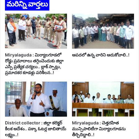
మరిన్ని వార్తలు
Miryalaguda : మిర్యాలగూడలో
ఆపదలో ఉన్న వారిని ఆదుకోవాలి..!
రోడ్డు ప్రమాదాలు తగ్గించెందుకు జిల్లా
ఎస్పీ ప్రత్యేక చర్యలు.. బ్లాక్ స్పాట్లు,
ప్రమాదకర కూడళ్లు పరిశీలన..!
District collector : జిల్లా కలెక్టర్
Miryalaguda : చెత్తరహిత
కీలక ఆదేశం.. పక్కా ఓటర్ల జాబితాయే
మున్సిపాలిటీగా మిర్యాలగూడను
లక్ష్యం..!
తీర్చిదిద్దాలి..!