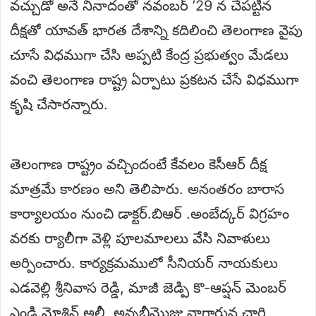
వచ్చుడో అనే నినాదంతో నవంబర్ ’29 న చేపట్టిన
దీక్షతో యావత్ భారత దేశాన్ని కదిలించి తెలంగాణ వైపు
చూసే విధముగా చేసి అప్పటి కేంద్ర ప్రభుత్వం మేడలు
వంచి తెలంగాణ రాష్ట్ర ఏర్పాటు ప్రకటన చేసే విధముగా
కృషి చేసారన్నారు.
తెలంగాణ రాష్ట్రం వచ్చిందంటే కేవలం కెసీఆర్ దీక్ష
మాత్రమే కారణం అని తెలిపారు. అనంతరం బారాస
కార్యాలయం నుంచి డాక్టర్.బిఆర్ .అంబేద్కర్ విగ్రహం
వరకు ర్యాలీగా వెళ్లి పూలమాలలు వేసి నివాళులు
అర్పించారు. కార్యక్రమములో సీనియర్ నాయకులు
ఎడవెల్లి శ్రీనివాస రెడ్డి, మాజీ జెడ్పి కొ-ఆప్షన్ మెంబర్
ఎండి.మోశిన్ అలీ, అన్నబీమొజు నాగార్జున చారి,