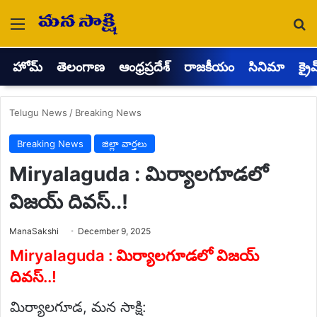
Menu
Se
హోమ్
తెలంగాణ
ఆంధ్రప్రదేశ్
రాజకీయం
సినిమా
క్రై
Telugu News
/
Breaking News
Breaking News
జిల్లా వార్తలు
Miryalaguda : మిర్యాలగూడలో
విజయ్ దివస్..!
Send
ManaSakshi
December 9, 2025
an
email
Miryalaguda : మిర్యాలగూడలో విజయ్
దివస్..!
మిర్యాలగూడ, మన సాక్షి: