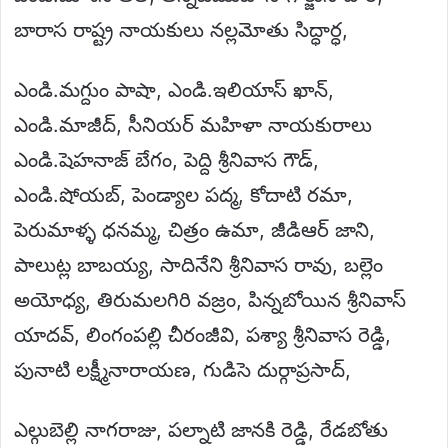
బారాస రాష్ట్ర నాయకులు నల్లమోతు సిద్ధార్ధ,
ఎండి.మగ్దుం పాషా, ఎండి.ఇలియాస్ ఖాన్,
ఎండి.మాజీద్, సీనియర్ మహిళా నాయకురాలు
ఎండి.షెహనాజ్ బేగం, పెద్ది శ్రీనివాస గౌడ్,
ఎండి.షోయబ్, పెండ్యాల పద్మ, కోదాటి రమా,
పెరుమాళ్ళ ధనమ్మ, చిత్రం ఉమా, జీడిఆర్ జాని,
పాలుట్ల బాబయ్య, సాదినేని శ్రీనివాస రావు, బల్లెం
అయోధ్య, తిరుమలగిరి వజ్రం, పిన్నబోయిన శ్రీనివాస్
యాదవ్, లింగంపల్లి చీరంజీవి, పశ్యా శ్రీనివాస రెడ్డి,
పునాటి లక్ష్మీనారాయణ, గుడిసె దుర్గాప్రసాద్,
ఎల్గుబెల్లి నాగరాజు, పల్నాటి జానకి రెడ్డి, రేడబోతు