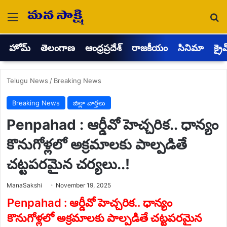
Menu
Se
హోమ్
తెలంగాణ
ఆంధ్రప్రదేశ్
రాజకీయం
సినిమా
క్రై
Telugu News
/
Breaking News
Breaking News
జిల్లా వార్తలు
Penpahad : ఆర్డీవో హెచ్చరిక.. ధాన్యం
కొనుగోళ్లలో అక్రమాలకు పాల్పడితే
చట్టపరమైన చర్యలు..!
Send
ManaSakshi
November 19, 2025
an
email
Penpahad : ఆర్డీవో హెచ్చరిక.. ధాన్యం
కొనుగోళ్లలో అక్రమాలకు పాల్పడితే చట్టపరమైన