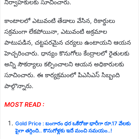
నిర్వాహకులకు సూచించారు.
కాంటాలలో ఎటువంటి తేడాలు వేసిన, రికార్డులు
సక్రమంగా లేకపోయినా, ఎటువంటి అక్రమాల
పాటుపడిన, చట్టపరమైన చర్యలు ఉంటాయని ఆయన
హెచ్చరించారు. ధాన్యం కొనుగోలు కేంద్రాలలో రైతులకు
అన్ని సౌకర్యాలు కల్పించాలని ఆయన అధికారులకు
సూచించారు. ఈ కార్యక్రమంలో పిఎసిఎస్ సిబ్బంది
పాల్గొన్నారు.
MOST READ :
Gold Price : బంగారం ధర ఒకేరోజు భారీగా రూ.17 వేలకు
పైగా తగ్గింది.. కొనుగోళ్లకు ఇదే మంచి సమయం..!