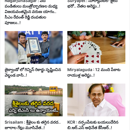
NagarjunaSagar : వేద
Suryapet : సూర్యాపేటలో జైలు
పండితులు మంత్రోచ్ఛారణల మధ్య
భరో.. నేతల అరెస్టు..!
విజయవంతమైన వరుణ యాగం..
సీఎం రేవంత్ రెడ్డి దంపతుల
పూజలు..!
తైక్వాండో లో గిన్నిస్ రికార్డు సృష్టించిన
Miryalaguda : 12 మంది పేకాట
వెల్దండ వాసి..!
రాయుళ్ల అరెస్టు..!
Srisailam : శ్రీశైలం కు తగ్గిన వరద..
KCR : నర్సంపేటకు బయలుదేరిన
జూరాల గేట్లు మూసివేత..!
బి.ఆర్.ఎస్ అధినేత కేసీఆర్..!