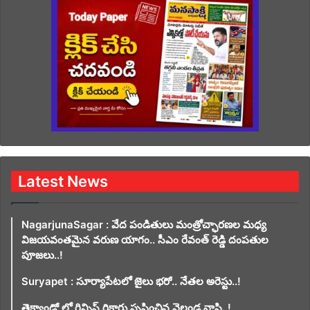
Latest News
NagarjunaSagar : వేద పండితులు మంత్రోచ్ఛారణల మధ్య
విజయవంతమైన వరుణ యాగం.. సీఎం రేవంత్ రెడ్డి దంపతుల
పూజలు..!
Suryapet : సూర్యాపేటలో జైలు భరో.. నేతల అరెస్టు..!
తైక్వాండో లో గిన్నిస్ రికార్డు సృష్టించిన వెల్దండ వాసి..!