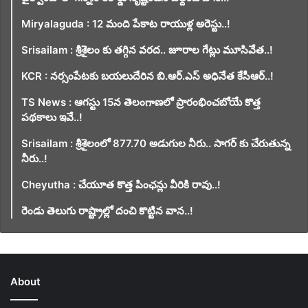
Miryalaguda : 12 మంది పేకాట రాయుళ్ల అరెస్టు..!
Srisailam : శ్రీశైలం కు తగ్గిన వరద.. జూరాల గేట్లు మూసివేత..!
KCR : నర్సంపేటకు బయలుదేరిన బి.ఆర్.ఎస్ అధినేత కేసీఆర్..!
TS News : ఆగస్టు 15న తెలంగాణలో ప్రారంభించబోయే కొత్త
పథకాలు ఇవే..!
Srisailam : శ్రీశైలంలో 877.70 అడుగుల నీరు.. సాగర్ కు చేరుతున్న
నీరు..!
Cheyutha : చేయూత కొత్త పింఛన్లు వీరికి రావు..!
రెండు తెలుగు రాష్ట్రాల్లో దంచి కొట్టిన వాన..!
About