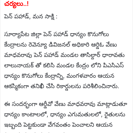
చర్యలు..!
పెన్ పహాడ్, మన సాక్షి :
సూర్యాపేట జిల్లా పెన్ పహాడ్ ధాన్యం కొనుగోలు
కేంద్రాలను రెవెన్యూ డివిజనల్ అధికారి ఆర్డిఓ వేణు
మాధవరావు పెన్ పహాడ్ మండల తాసిల్దార్ ధారావతు
లాలునాయక్ తో కలిసి మండల కేంద్రం లోని పిఎసిఎస్
ధాన్యం కొనుగోలు కేంద్రాన్ని, మంగళవారం ఆయన
ఆకస్మికంగా తనిఖీ చేసి రికార్డులను పరిశీలించినారు.
ఈ సందర్భంగా ఆర్డీవో వేణు మాధవరావు మాట్లాడుతూ
ధాన్యం కాంటాలలో, ధాన్యం ఎగుమతులలో, రైతులను
ఇబ్బంది పెట్టకుండా వేగవంతం పెంచాలని ఆయన