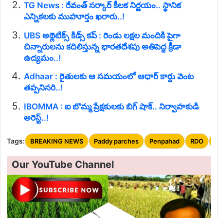
TG News : రేవంత్ సర్కార్ కీలక నిర్ణయం.. స్థానిక
ఎన్నికలకు ముహూర్తం ఖరారు..!
UBS అథ్లెటిక్స్ కిడ్స్ కప్ : రెండు లక్షల మందికి పైగా
చిన్నారులను కదిలిస్తున్న భారతదేశపు అతిపెద్ద క్రీడా
ఉద్యమం..!
Adhaar : రైతులకు ఆ సమయంలో ఆధార్ కార్డు వెంట
తప్పనిసరి..!
IBOMMA : ఐ బొమ్మ ప్రేక్షకులకు బిగ్ షాక్.. నిర్వాహకుడి
అరెస్ట్..!
Tags:
BREAKING NEWS
Paddy parches
Penpahad
RDO
S
Our YouTube Channel