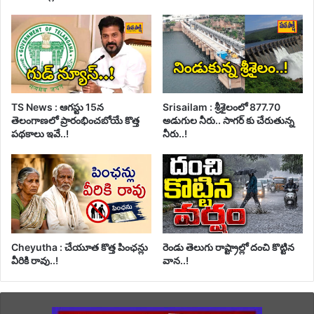
TS News : ఆగస్టు 15న
Srisailam : శ్రీశైలంలో 877.70
తెలంగాణలో ప్రారంభించబోయే కొత్త
అడుగుల నీరు.. సాగర్ కు చేరుతున్న
పథకాలు ఇవే..!
నీరు..!
Cheyutha : చేయూత కొత్త పింఛన్లు
రెండు తెలుగు రాష్ట్రాల్లో దంచి కొట్టిన
వీరికి రావు..!
వాన..!