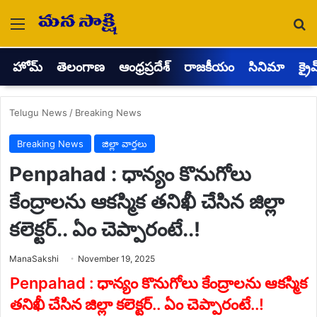
Menu
Se
హోమ్
తెలంగాణ
ఆంధ్రప్రదేశ్
రాజకీయం
సినిమా
క్రై
Telugu News
/
Breaking News
Breaking News
జిల్లా వార్తలు
Penpahad : ధాన్యం కొనుగోలు
కేంద్రాలను ఆకస్మిక తనిఖీ చేసిన జిల్లా
కలెక్టర్.. ఏం చెప్పారంటే..!
Send
ManaSakshi
November 19, 2025
an
email
Penpahad : ధాన్యం కొనుగోలు కేంద్రాలను ఆకస్మిక
తనిఖీ చేసిన జిల్లా కలెక్టర్.. ఏం చెప్పారంటే..!