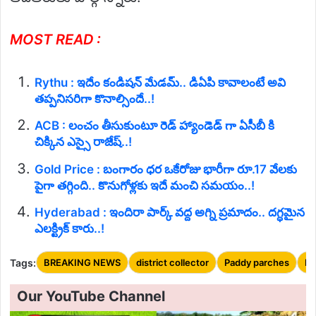
MOST READ :
Rythu : ఇదేం కండిషన్ మేడమ్.. డిఏపి కావాలంటే అవి
తప్పనిసరిగా కొనాల్సిందే..!
ACB : లంచం తీసుకుంటూ రెడ్ హ్యాండెడ్ గా ఏసీబీ కి
చిక్కిన ఎస్సై రాజేష్..!
Gold Price : బంగారం ధర ఒకేరోజు భారీగా రూ.17 వేలకు
పైగా తగ్గింది.. కొనుగోళ్లకు ఇదే మంచి సమయం..!
Hyderabad : ఇందిరా పార్క్ వద్ద అగ్ని ప్రమాదం.. దగ్ధమైన
ఎలక్ట్రిక్ కారు..!
Tags:
BREAKING NEWS
district collector
Paddy parches
Pe
Our YouTube Channel