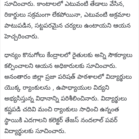
సూచించారు. కాంటాలలో ఎటువంటి తేడాలు వేసిన,
రికార్డులు సక్రమంగా లేకపోయినా, ఎటువంటి అక్రమాల
పాటుపడిన, సట్టపరమైన చర్యలు ఉంటాయని ఆయన
హెచ్చరించారు.
ధాన్యం కొనుగోలు కేంద్రాలలో రైతులకు అన్ని సౌకర్యాలు
కల్పించాలని ఆయన అధికారులకు సూచించారు.
అనంతారం జిల్లా ప్రజా పరిషత్ పాఠశాలలో విద్యార్థులు
యొక్క ర్యాంకులను , ఉపాధ్యాయుల విద్యని
అభ్యసిస్తున్న విధానాన్ని పరిశీలించినారు. విద్యార్థులు
కష్టపడి చదివి మంచి ర్యాంకులు సాధించి ఉన్నంత
స్థాయికి ఎదగాలని కలెక్టర్ తేజస్ నందలాల్ పవర్
విద్యార్థులకు సూచించారు.