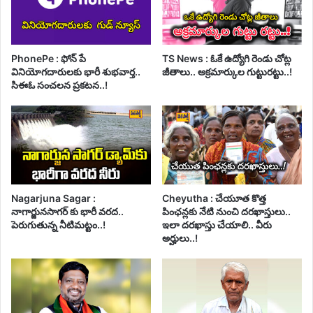
PhonePe : ఫోన్ పే
TS News : ఓకే ఉద్యోగి రెండు చోట్ల
వినియోగదారులకు భారీ శుభవార్త..
జీతాలు.. అక్రమార్కుల గుట్టురట్టు..!
సిఈఓ సంచలన ప్రకటన..!
Nagarjuna Sagar :
Cheyutha : చేయూత కొత్త
నాగార్జునసాగర్ కు భారీ వరద..
పింఛన్లకు నేటి నుంచి దరఖాస్తులు..
పెరుగుతున్న నీటిమట్టం..!
ఇలా దరఖాస్తు చేయాలి.. వీరు
అర్హులు..!