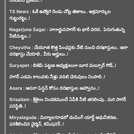
సంచలన ప్రకటన..!
TS News : ఓకే ఉద్యోగి రెండు చోట్ల జీతాలు.. అక్రమార్కుల
గుట్టురట్టు..!
Nagarjuna Sagar : నాగార్జునసాగర్ కు భారీ వరద.. పెరుగుతున్న
నీటిమట్టం..!
Cheyutha : చేయూత కొత్త పింఛన్లకు నేటి నుంచి దరఖాస్తులు.. ఇలా
దరఖాస్తు చేయాలి.. వీరు అర్హులు..!
Suryapet : బిజెపి పట్టణ అధ్యక్షులుగా బూర మల్సూర్ గౌడ్..!
సాగర్ ఎడమ కాలువకు నీళ్లు వదిలి చెరువులు నింపాలి..!
Asara : ఆసరా పెన్షన్ కోసం దరఖాస్తుల ఆహ్వానం..!
Srisailam : శ్రీశైలం నిండకముందే ఏపీకి నీటి తరలింపు.. మరి సాగర్
పరిస్థితి..!
Miryalaguda : మిర్యాలగూడలో డంపింగ్ యార్డ్ ఆధునీకరణ..
పరిశీలించిన చైర్మన్, కమిషనర్..!