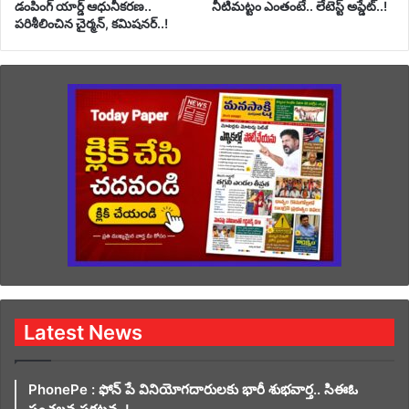
డంపింగ్ యార్డ్ ఆధునీకరణ..
నీటిమట్టం ఎంతంటే.. లేటెస్ట్ అప్డేట్..!
పరిశీలించిన చైర్మన్, కమిషనర్..!
Latest News
PhonePe : ఫోన్ పే వినియోగదారులకు భారీ శుభవార్త.. సిఈఓ