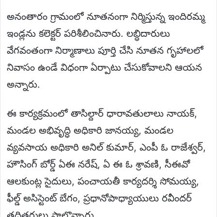
అనంతారం గ్రామంలో నూతనంగా నిర్మిస్తున్న ఇందిరమ్మ
ఇండ్లను కలెక్టర్ పరిశీలించినారు. లబ్ధిదారులు
వేగవంతంగా నిర్మాణాలు పూర్తి చేసి నూతన గృహాలలో
నివాసం ఉండే విధంగా ఏర్పాటు చేసుకోవాలని ఆయన
అన్నారు.
ఈ కార్యక్రమంలో తాసిల్దార్ ధారావతులాలు నాయక్,
మండల అభివృద్ధి అధికారి జానయ్య, మండల
వ్యవసాయ అధికారి అనిల్ కుమార్, ఎంపీ ఓ రాజేశ్వర్,
హౌసింగ్ బోర్డ్ ఏఈ నరేష్, ఏ ఈ ఓ శ్రావణి, సీఈవో
ఆలకుంట్ల సైదులు, పంచాయతీ కార్యదర్శి సోమయ్య,
ఫీల్డ్ అసిస్టెంట్ బేగం, ప్రధానోపాధ్యాయులు రవీందర్
తదితరులు పాల్గొన్నారు.