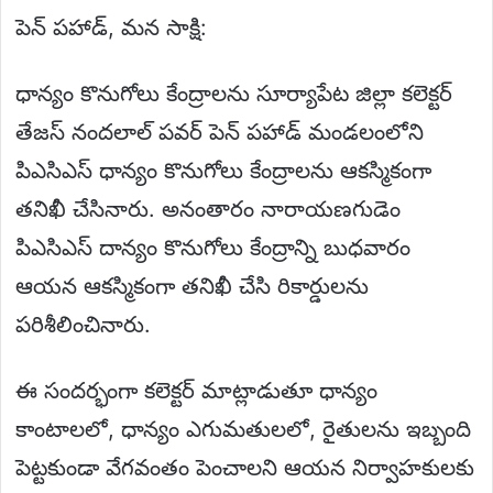
పెన్ పహాడ్, మన సాక్షి:
ధాన్యం కొనుగోలు కేంద్రాలను సూర్యాపేట జిల్లా కలెక్టర్
తేజస్ నందలాల్ పవర్ పెన్ పహాడ్ మండలంలోని
పిఎసిఎస్ ధాన్యం కొనుగోలు కేంద్రాలను ఆకస్మికంగా
తనిఖీ చేసినారు. అనంతారం నారాయణగుడెం
పిఎసిఎస్ దాన్యం కొనుగోలు కేంద్రాన్ని బుధవారం
ఆయన ఆకస్మికంగా తనిఖీ చేసి రికార్డులను
పరిశీలించినారు.
ఈ సందర్భంగా కలెక్టర్ మాట్లాడుతూ ధాన్యం
కాంటాలలో, ధాన్యం ఎగుమతులలో, రైతులను ఇబ్బంది
పెట్టకుండా వేగవంతం పెంచాలని ఆయన నిర్వాహకులకు