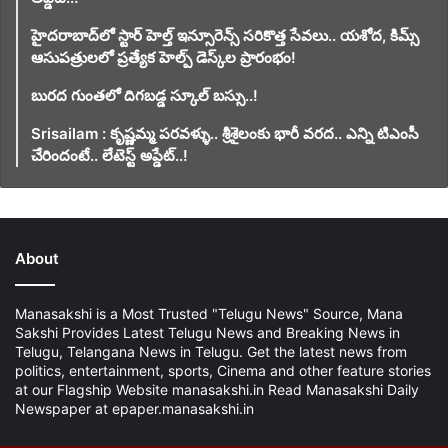
హైదరాబాద్‌లో స్టార్ హెల్త్ ఇన్సూరెన్స్ సరికొత్త సేవలు.. యశోద, కిమ్స్
ఆసుపత్రులలో ప్రత్యేక హెల్ప్ డెస్క్‌ల ప్రారంభం!
బురద గుంతలో దిగబడ్డ స్కూల్ బస్సు..!
Srisailam : కృష్ణమ్మ పరవళ్ళు.. శ్రీశైలంకు భారీ వరద.. ఎన్ని టిఎంసీ
చేరిందంటే.. లేటెస్ట్ అప్డేట్..!
About
Manasakshi is a Most Trusted "Telugu News" Source, Mana
Sakshi Provides Latest Telugu News and Breaking News in
Telugu, Telangana News in Telugu. Get the latest news from
politics, entertainment, sports, Cinema and other feature stories
at our Flagship Website manasakshi.in Read Manasakshi Daily
Newspaper at epaper.manasakshi.in