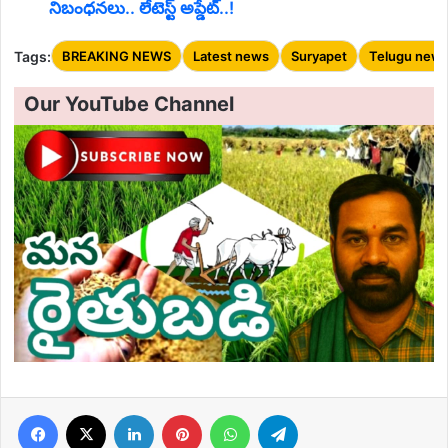
నిబంధనలు.. లేటెస్ట్ అప్డేట్..!
Tags:
BREAKING NEWS
Latest news
Suryapet
Telugu new
Our YouTube Channel
Facebook
X
LinkedIn
Pinterest
WhatsApp
Telegram