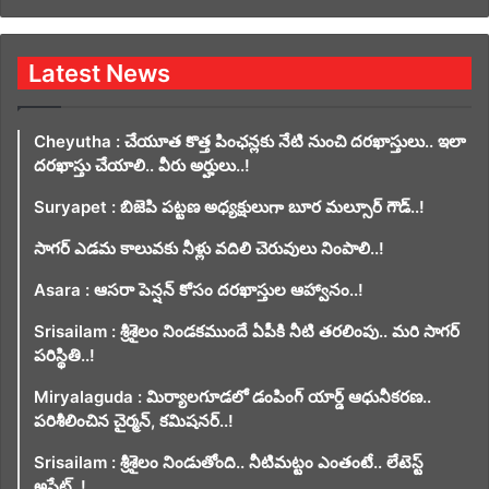
Latest News
Cheyutha : చేయూత కొత్త పింఛన్లకు నేటి నుంచి దరఖాస్తులు.. ఇలా
దరఖాస్తు చేయాలి.. వీరు అర్హులు..!
Suryapet : బిజెపి పట్టణ అధ్యక్షులుగా బూర మల్సూర్ గౌడ్..!
సాగర్ ఎడమ కాలువకు నీళ్లు వదిలి చెరువులు నింపాలి..!
Asara : ఆసరా పెన్షన్ కోసం దరఖాస్తుల ఆహ్వానం..!
Srisailam : శ్రీశైలం నిండకముందే ఏపీకి నీటి తరలింపు.. మరి సాగర్
పరిస్థితి..!
Miryalaguda : మిర్యాలగూడలో డంపింగ్ యార్డ్ ఆధునీకరణ..
పరిశీలించిన చైర్మన్, కమిషనర్..!
Srisailam : శ్రీశైలం నిండుతోంది.. నీటిమట్టం ఎంతంటే.. లేటెస్ట్
అప్డేట్..!