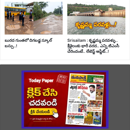
బురద గుంతలో దిగబడ్డ స్కూల్
Srisailam : కృష్ణమ్మ పరవళ్ళు..
బస్సు..!
శ్రీశైలంకు భారీ వరద.. ఎన్ని టిఎంసీ
చేరిందంటే.. లేటెస్ట్ అప్డేట్..!