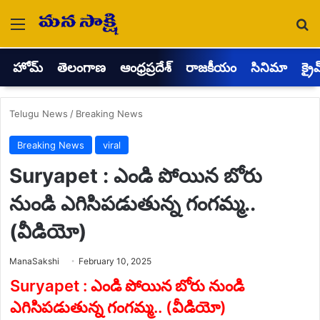
Menu
Se
హోమ్
తెలంగాణ
ఆంధ్రప్రదేశ్
రాజకీయం
సినిమా
క్రై
Telugu News
/
Breaking News
Breaking News
viral
Suryapet : ఎండి పోయిన బోరు
నుండి ఎగిసిపడుతున్న గంగమ్మ..
(వీడియో)
Send
ManaSakshi
February 10, 2025
an
email
Suryapet : ఎండి పోయిన బోరు నుండి
ఎగిసిపడుతున్న గంగమ్మ.. (వీడియో)