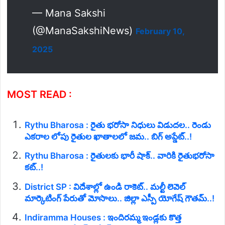
— Mana Sakshi
(@ManaSakshiNews)
February 10,
2025
MOST READ :
Rythu Bharosa : రైతు భరోసా నిధులు విడుదల.. రెండు
ఎకరాల లోపు రైతుల ఖాతాలలో జమ.. బిగ్ అప్డేట్..!
Rythu Bharosa : రైతులకు భారీ షాక్.. వారికి రైతుభరోసా
కట్..!
District SP : విదేశాల్లో ఉండి రాకెట్.. మల్టీ లెవెల్
మార్కెటింగ్ పేరుతో మోసాలు.. జిల్లా ఎస్పీ యోగేష్ గౌతమ్..!
Indiramma Houses : ఇందిరమ్మ ఇండ్లకు కొత్త