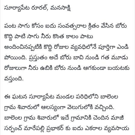
సూర్యాపేట రూరల్, మనసాక్షి
పంట సాగు కోసం ఐదు సంవత్సరాల క్రితం వేసిన బోరు
కొద్ది పాటి సాగు నీరు కొంత కాలం పాటు
అందించినప్పటికి కొద్ది రోజుల వ్యవధిలోనే పూర్తిగా ఎండి
పోయింది. ప్రస్తుతం అదే బోరు బావి నుండి గత మూడు
రోజులుగా నీరు ఉబికి బోరు నుండి ఆగకుండా బయటకు
వస్తుంది.
ఈ ఘటన సూర్యాపేట మండల పరిధిలోని బాలెంల
గ్రామ శివారులో ఆలస్యంగా వెలుగులోకి వచ్చింది.
బాలెంల గ్రామ శివారులో ఇదే గ్రామానికి చెందిన మాజీ
సర్పంచ్ మారేపల్లి ప్రభాకర్ కు ఐదు ఎకరాల వ్యవసాయ