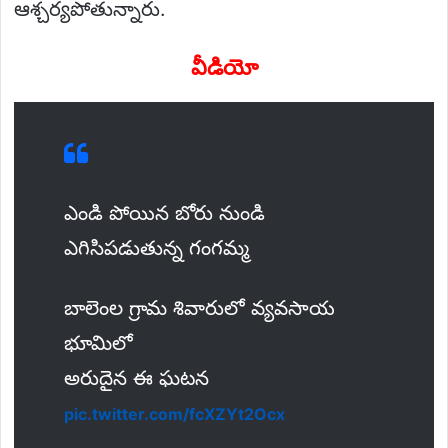
ఆశ్చర్యపోతున్నారు.
వీడియో
ఎండి పోయిన బోరు నుండి
ఎగిసిపడుతున్న గంగమ్మ
బాలెంల గ్రామ శివారులో వ్యవసాయ
భూమిలో
అరుదైన ఈ ఘటన
pic.twitter.com/fcXZYt2Ocx