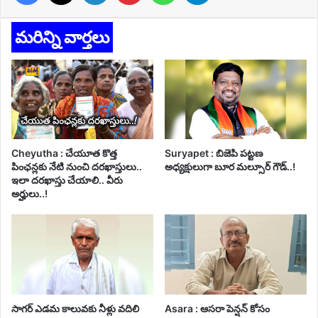
మరిన్ని వార్తలు
Cheyutha : చేయూత కొత్త
Suryapet : బిజెపి పట్టణ
పింఛన్లకు నేటి నుంచి దరఖాస్తులు..
అధ్యక్షులుగా బూర మల్సూర్ గౌడ్..!
ఇలా దరఖాస్తు చేయాలి.. వీరు
అర్హులు..!
సాగర్ ఎడమ కాలువకు నీళ్లు వదిలి
Asara : ఆసరా పెన్షన్ కోసం