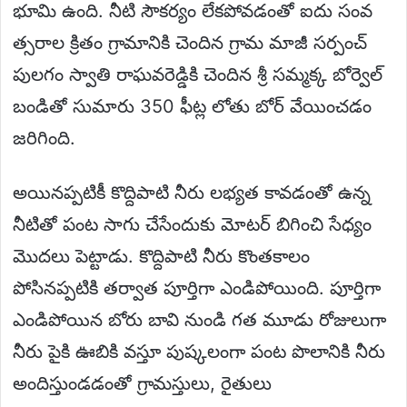
భూమి ఉంది. నీటి సౌకర్యం లేకపోవడంతో ఐదు సంవ
త్సరాల క్రితం గ్రామానికి చెందిన గ్రామ మాజీ సర్పంచ్
పులగం స్వాతి రాఘవరెడ్డికి చెందిన శ్రీ సమ్మక్క బోర్వెల్
బండితో సుమారు 350 ఫీట్ల లోతు బోర్ వేయించడం
జరిగింది.
అయినప్పటికీ కొద్దిపాటి నీరు లభ్యత కావడంతో ఉన్న
నీటితో పంట సాగు చేసేందుకు మోటర్ బిగించి సేధ్యం
మొదలు పెట్టాడు. కొద్దిపాటి నీరు కొంతకాలం
పోసినప్పటికి తర్వాత పూర్తిగా ఎండిపోయింది. పూర్తిగా
ఎండిపోయిన బోరు బావి నుండి గత మూడు రోజులుగా
నీరు పైకి ఊబికి వస్తూ పుష్కలంగా పంట పొలానికి నీరు
అందిస్తుండడంతో గ్రామస్తులు, రైతులు