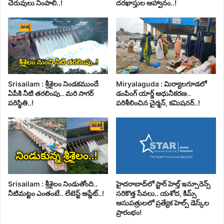
చెరువులు నింపాలి..!
దరఖాస్తుల ఆహ్వానం..!
Srisailam : శ్రీశైలం నిండకముందే
Miryalaguda : మిర్యాలగూడలో
ఏపీకి నీటి తరలింపు.. మరి సాగర్
డంపింగ్ యార్డ్ ఆధునీకరణ..
పరిస్థితి..!
పరిశీలించిన చైర్మన్, కమిషనర్..!
Srisailam : శ్రీశైలం నిండుతోంది..
హైదరాబాద్‌లో స్టార్ హెల్త్ ఇన్సూరెన్స్
నీటిమట్టం ఎంతంటే.. లేటెస్ట్ అప్డేట్..!
సరికొత్త సేవలు.. యశోద, కిమ్స్
ఆసుపత్రులలో ప్రత్యేక హెల్ప్ డెస్క్‌ల
ప్రారంభం!