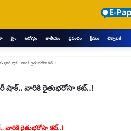
మా
క్రైం
ఆరోగ్యం
జాతీయం
ప్రపంచం
క్రీడలు
టెక్నాలజీ
భారీ షాక్.. వారికి రైతుభరోసా కట్..!
షాక్.. వారికి రైతుభరోసా కట్..!
 వారికి రైతుభరోసా కట్..!