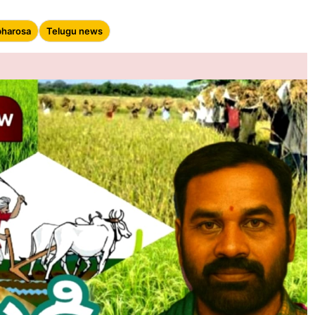
bharosa
Telugu news