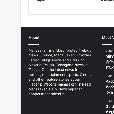
About
Most 
Manasakshi is a Most Trusted "Telugu
June 
News" Source, Mana Sakshi Provides
Mirya
Latest Telugu News and Breaking
ప్రకట
News in Telugu, Telangana News in
కొను
Telugu. Get the latest news from
politics, entertainment, sports, Cinema
June 
and other feature stories at our
Padd
Flagship Website manasakshi.in Read
వంగడా
Manasakshi Daily Newspaper at
సాగు 
epaper.manasakshi.in
June 
Gold
న్యూ