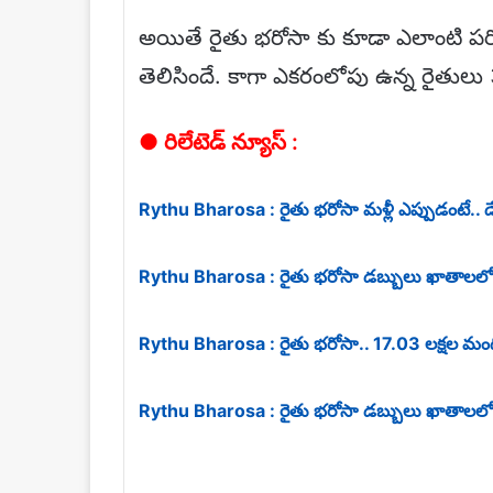
అయితే రైతు భరోసా కు కూడా ఎలాంటి పర
తెలిసిందే. కాగా ఎకరంలోపు ఉన్న రైతులు 
● రిలేటెడ్ న్యూస్ :
Rythu Bharosa : రైతు భరోసా మళ్లీ ఎప్పుడంటే.. డేట్ ఫి
Rythu Bharosa : రైతు భరోసా డబ్బులు ఖాతాలలో
Rythu Bharosa : రైతు భరోసా.. 17.03 లక్షల మంది ర
Rythu Bharosa : రైతు భరోసా డబ్బులు ఖాతాలలో జమ.