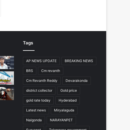
Tags
AP NEWS UPDATE
BREAKING NEWS
BRS
Cm revanth
Cm Revanth Reddy
Devarakonda
district collector
Gold price
gold rate today
Hyderabad
Latest news
Miryalaguda
Nalgonda
NARAYANPET
Suryapet
Telangana government