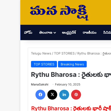
హోమ్
తెలంగాణ
ఆంధ్రప్రదేశ్
రాజకీయం
సిని
Telugu News
/
TOP STORIES
/
Rythu Bharosa : రైతులకు 
TOP STORIES
Breaking News
Rythu Bharosa : రైతులకు భారీ 
Send
ManaSakshi
February 10, 2025
an
Facebook
X
LinkedIn
Pinterest
email
Rythu Bharosa : రైతులకు భారీ షాక్..