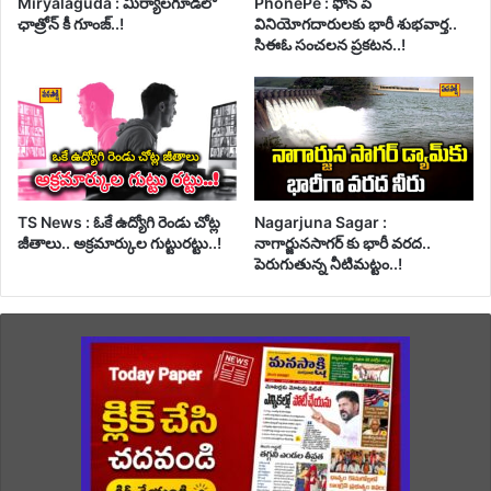
Miryalaguda : మిర్యాలగూడలో
PhonePe : ఫోన్ పే
ఛాత్రోన్ కీ గూంజ్..!
వినియోగదారులకు భారీ శుభవార్త..
సిఈఓ సంచలన ప్రకటన..!
TS News : ఓకే ఉద్యోగి రెండు చోట్ల
Nagarjuna Sagar :
జీతాలు.. అక్రమార్కుల గుట్టురట్టు..!
నాగార్జునసాగర్ కు భారీ వరద..
పెరుగుతున్న నీటిమట్టం..!