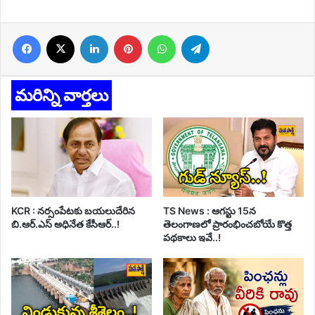
Facebook
X
LinkedIn
Pinterest
WhatsApp
Telegram
మరిన్ని వార్తలు
KCR : నర్సంపేటకు బయలుదేరిన
TS News : ఆగస్టు 15న
బి.ఆర్.ఎస్ అధినేత కేసీఆర్..!
తెలంగాణలో ప్రారంభించబోయే కొత్త
పథకాలు ఇవే..!