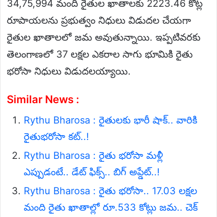
34,75,994 మంది రైతుల ఖాతాలకు 2223.46 కోట్ల
రూపాయలను ప్రభుత్వం నిధులు విడుదల చేయగా
రైతుల ఖాతాలలో జమ అవుతున్నాయి. ఇప్పటివరకు
తెలంగాణలో 37 లక్షల ఎకరాల సాగు భూమికి రైతు
భరోసా నిధులు విడుదలయ్యాయి.
Similar News :
Rythu Bharosa : రైతులకు భారీ షాక్.. వారికి
రైతుభరోసా కట్..!
Rythu Bharosa : రైతు భరోసా మళ్లీ
ఎప్పుడంటే.. డేట్ ఫిక్స్.. బిగ్ అప్డేట్..!
Rythu Bharosa : రైతు భరోసా.. 17.03 లక్షల
మంది రైతు ఖాతాల్లో రూ.533 కోట్లు జమ.. చెక్