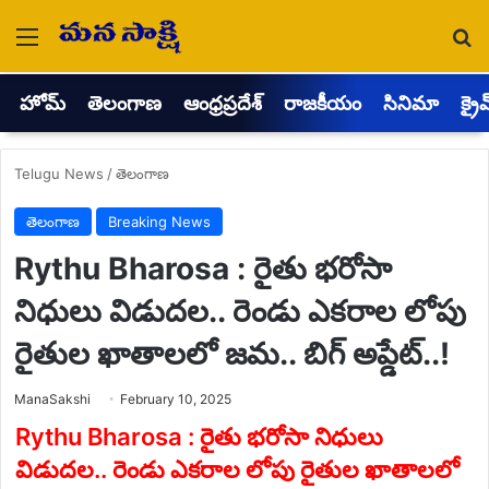
Menu
Se
హోమ్
తెలంగాణ
ఆంధ్రప్రదేశ్
రాజకీయం
సినిమా
క్రై
Telugu News
/
తెలంగాణ
తెలంగాణ
Breaking News
Rythu Bharosa : రైతు భరోసా
నిధులు విడుదల.. రెండు ఎకరాల లోపు
రైతుల ఖాతాలలో జమ.. బిగ్ అప్డేట్..!
Send
ManaSakshi
February 10, 2025
an
email
Rythu Bharosa : రైతు భరోసా నిధులు
విడుదల.. రెండు ఎకరాల లోపు రైతుల ఖాతాలలో