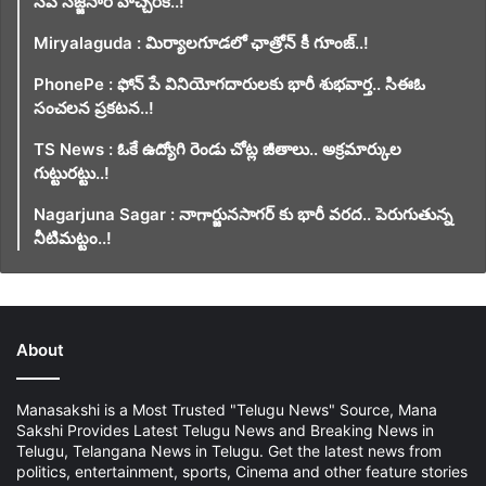
సీపి సజ్జనార్ హెచ్చరిక..!
Miryalaguda : మిర్యాలగూడలో ఛాత్రోన్ కీ గూంజ్..!
PhonePe : ఫోన్ పే వినియోగదారులకు భారీ శుభవార్త.. సిఈఓ
సంచలన ప్రకటన..!
TS News : ఓకే ఉద్యోగి రెండు చోట్ల జీతాలు.. అక్రమార్కుల
గుట్టురట్టు..!
Nagarjuna Sagar : నాగార్జునసాగర్ కు భారీ వరద.. పెరుగుతున్న
నీటిమట్టం..!
About
Manasakshi is a Most Trusted "Telugu News" Source, Mana
Sakshi Provides Latest Telugu News and Breaking News in
Telugu, Telangana News in Telugu. Get the latest news from
politics, entertainment, sports, Cinema and other feature stories