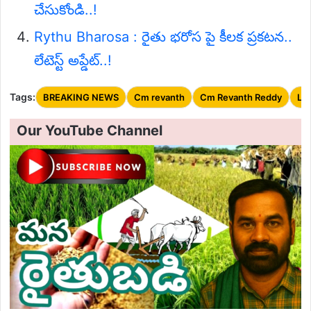
చేసుకోండి..!
Rythu Bharosa : రైతు భరోస పై కీలక ప్రకటన..
లేటెస్ట్ అప్డేట్..!
Tags:
BREAKING NEWS
Cm revanth
Cm Revanth Reddy
La
Our YouTube Channel