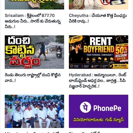
Srisailam : శ్రీశైలంలో 877.70
Cheyutha : చేయూత కొత్త పింఛన్లు
అడుగుల నీరు.. సాగర్ కు చేరుతున్న
వీరికి రావు..!
నీరు..!
రెండు తెలుగు రాష్ట్రాల్లో దంచి కొట్టిన
Hyderabad : అమ్మాయిలూ.. రెంట్
వాన..!
బాయ్‌ఫ్రెండ్ ఆఫర్ల వల.. జాగ్రత్త.. సీపి
సజ్జనార్ హెచ్చరిక..!