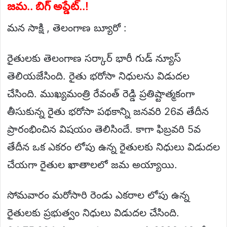
జమ.. బిగ్ అప్డేట్..!
మన సాక్షి , తెలంగాణ బ్యూరో :
రైతులకు తెలంగాణ సర్కార్ భారీ గుడ్ న్యూస్
తెలియజేసింది. రైతు భరోసా నిధులను విడుదల
చేసింది. ముఖ్యమంత్రి రేవంత్ రెడ్డి ప్రతిష్టాత్మకంగా
తీసుకున్న రైతు భరోసా పథకాన్ని జనవరి 26వ తేదీన
ప్రారంభించిన విషయం తెలిసిందే. కాగా ఫిబ్రవరి 5వ
తేదీన ఒక ఎకరం లోపు ఉన్న రైతులకు నిధులు విడుదల
చేయగా రైతుల ఖాతాలలో జమ అయ్యాయి.
సోమవారం మరోసారి రెండు ఎకరాల లోపు ఉన్న
రైతులకు ప్రభుత్వం నిధులు విడుదల చేసింది.