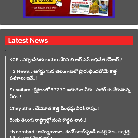
Latest News
KCR : నర్సంపేటకు బయలుదేరిన బి.ఆర్.ఎస్ అధినేత కేసీఆర్..!
TS News : ఆగస్టు 15న తెలంగాణలో ప్రారంభించబోయే కొత్త
పథకాలు ఇవే..!
Srisailam : శ్రీశైలంలో 877.70 అడుగుల నీరు.. సాగర్ కు చేరుతున్న
నీరు..!
Cheyutha : చేయూత కొత్త పింఛన్లు వీరికి రావు..!
రెండు తెలుగు రాష్ట్రాల్లో దంచి కొట్టిన వాన..!
Hyderabad : అమ్మాయిలూ.. రెంట్ బాయ్‌ఫ్రెండ్ ఆఫర్ల వల.. జాగ్రత్త..