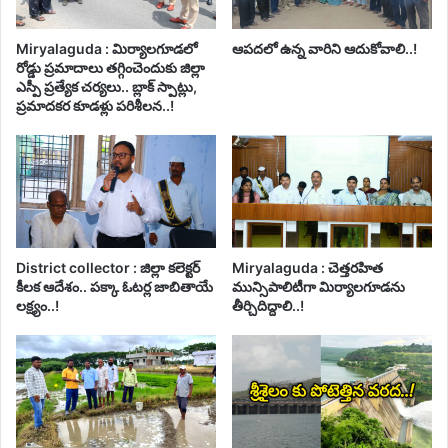
Miryalaguda : మిర్యాలగూడలో
ఆపదలో ఉన్న వారిని ఆదుకోవాలి..!
రోడ్డు ప్రమాదాలు తగ్గించెందుకు జిల్లా
ఎస్పీ ప్రత్యేక చర్యలు.. బ్లాక్ స్పాట్లు,
ప్రమాదకర కూడళ్లు పరిశీలన..!
District collector : జిల్లా కలెక్టర్
Miryalaguda : చెత్తరహిత
కీలక ఆదేశం.. పక్కా ఓటర్ల జాబితాయే
మున్సిపాలిటీగా మిర్యాలగూడను
లక్ష్యం..!
తీర్చిదిద్దాలి..!