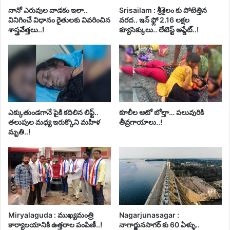
నానో ఎరువుల వాడకం ఇలా..
Srisailam : శ్రీశైలం కు పోటెత్తిన
వినిగించే విధానం రైతులకు వివరించిన
వరద.. ఇన్ ఫ్లో 2.16 లక్షల
శాస్త్రవేత్తలు..!
క్యూసెక్కులు.. లేటెస్ట్ అప్డేట్..!
ఎక్కుతుండగానే పైకి కదిలిన లిఫ్ట్‌..
కూలీల ఆటో బోల్తా… పలువురికి
తలుపుల మధ్య ఇరుక్కొని మహిళ
తీవ్రగాయాలు..!
మృతి..!
Miryalaguda : ముఖ్యమంత్రి
Nagarjunasagar :
కార్యాలయానికి ఉత్తరాల పంపిణీ..!
నాగార్జునసాగర్ కు 60 ఏళ్ళు..