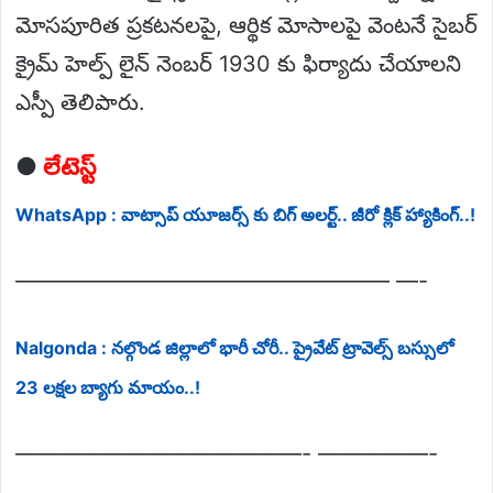
మోసపూరిత ప్రకటనలపై, ఆర్థిక మోసాలపై వెంటనే సైబర్
క్రైమ్ హెల్ప్ లైన్ నెంబర్ 1930 కు ఫిర్యాదు చేయాలని
ఎస్పీ తెలిపారు.
●
లేటెస్ట్
WhatsApp : వాట్సాప్ యూజర్స్ కు బిగ్ అలర్ట్.. జీరో క్లిక్ హ్యాకింగ్..!
————————————————— —-
Nalgonda : నల్గొండ జిల్లాలో భారీ చోరీ.. ప్రైవేట్ ట్రావెల్స్ బస్సులో
23 లక్షల బ్యాగు మాయం..!
—————————————- —————-