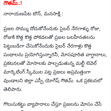
గౌతమ్..!
నారాయణపేట టౌన్, మనసాక్షి :
ప్రజల సొమ్ము దోచుకోనేందుకు సైబర్‌ నేరగాళ్ళు రోజు,
రోజుకి కొత్త కొత్త పోకడలతో ప్రజల బలహీనతలను
పెట్టుబడిగా చేసుకోనేందుకు సైబర్‌ నేరగాళ్లు కొత్త
పంథాలను ప్రయోగిస్తున్నారనీ, మోసపూరిత వాగ్దానాలు,
ప్రకటనలతో మోసాలకు పాల్పడుతున్న మల్టీ లెవెల్‌
మార్కెటింగ్‌ స్కీముల పట్ల ప్రజలు అప్రమత్తంగా
వుండాలని జిల్లా ఎస్పీ యోగేష్ గౌతమ్ ఒక ప్రకటనలో
తెలిపారు.
గొలుసుకట్టు వ్యాపారాలు చేస్తూ ప్రజలను మోసం చేసే