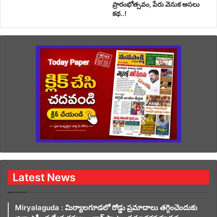
ప్రారంభోత్సవం, పేరు వెనుక అసలు
కథ..!
Latest News
Miryalaguda : మిర్యాలగూడలో రోడ్డు ప్రమాదాలు తగ్గించెందుకు