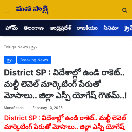
Menu
Se
హోమ్
తెలంగాణ
ఆంధ్రప్రదేశ్
రాజకీయం
సినిమా
క్రై
Telugu News
/
క్రైం
క్రైం
Breaking News
District SP : విదేశాల్లో ఉండి రాకెట్..
మల్టీ లెవెల్ మార్కెటింగ్ పేరుతో
మోసాలు.. జిల్లా ఎస్పీ యోగేష్ గౌతమ్..!
Send
ManaSakshi
February 10, 2025
an
email
District SP : విదేశాల్లో ఉండి రాకెట్.. మల్టీ లెవెల్
మార్కెటింగ్ పేరుతో మోసాలు.. జిల్లా ఎస్పీ యోగేష్