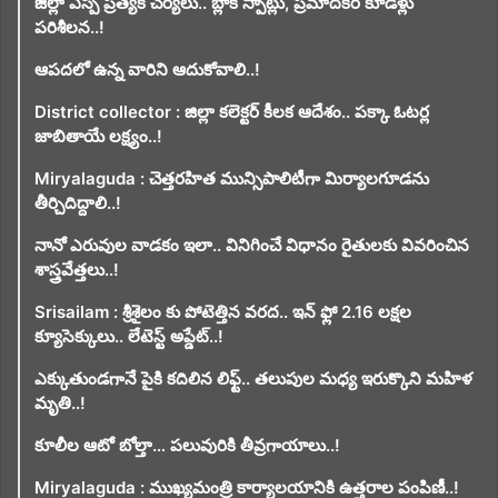
జిల్లా ఎస్పీ ప్రత్యేక చర్యలు.. బ్లాక్ స్పాట్లు, ప్రమాదకర కూడళ్లు
పరిశీలన..!
ఆపదలో ఉన్న వారిని ఆదుకోవాలి..!
District collector : జిల్లా కలెక్టర్ కీలక ఆదేశం.. పక్కా ఓటర్ల
జాబితాయే లక్ష్యం..!
Miryalaguda : చెత్తరహిత మున్సిపాలిటీగా మిర్యాలగూడను
తీర్చిదిద్దాలి..!
నానో ఎరువుల వాడకం ఇలా.. వినిగించే విధానం రైతులకు వివరించిన
శాస్త్రవేత్తలు..!
Srisailam : శ్రీశైలం కు పోటెత్తిన వరద.. ఇన్ ఫ్లో 2.16 లక్షల
క్యూసెక్కులు.. లేటెస్ట్ అప్డేట్..!
ఎక్కుతుండగానే పైకి కదిలిన లిఫ్ట్‌.. తలుపుల మధ్య ఇరుక్కొని మహిళ
మృతి..!
కూలీల ఆటో బోల్తా… పలువురికి తీవ్రగాయాలు..!
Miryalaguda : ముఖ్యమంత్రి కార్యాలయానికి ఉత్తరాల పంపిణీ..!