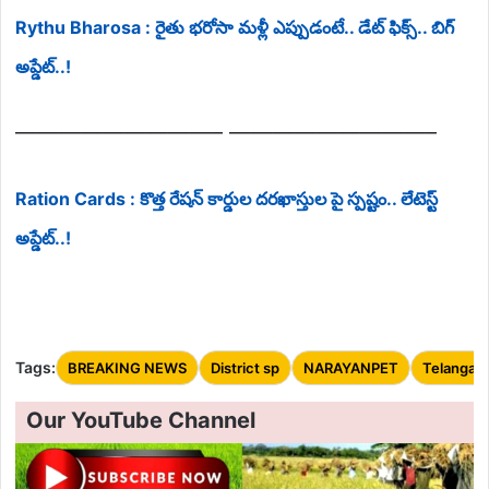
Rythu Bharosa : రైతు భరోసా మళ్లీ ఎప్పుడంటే.. డేట్ ఫిక్స్.. బిగ్
అప్డేట్..!
—————————– —————————–
Ration Cards : కొత్త రేషన్ కార్డుల దరఖాస్తుల పై స్పష్టం.. లేటెస్ట్
అప్డేట్..!
Tags:
BREAKING NEWS
District sp
NARAYANPET
Telangan
Our YouTube Channel