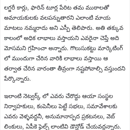
లగ్జరీ కార్లు, ఫారిన్ టూర్ల పేరిట తమ ముఠాలతో
అమాయకులకు వలపన్నుతారని ఎలాంటి మాయ
మాటలు నమ్మరాదు అని ఎస్పీ తెలిపారు. అతి తక్కువ
కాలంలో అధిక లాభాలు వస్తాయని ఎవరైనా చెప్తే అది
మోసమని గ్రహించా అన్నారు. గొలుసుకట్టు మార్కెటింగ్
లో ముందుగా చేరిన వారికి లాభాలు వస్తాయి ఆ
తర్వాత చేరిన వారంతా తీవ్రంగా నష్టపోవాల్సి వస్తుందని
పేర్కొన్నారు.
ఇలాంటి నెట్వర్క్ లో ఎవరు చేరొద్దు ఆయా సంస్థల
నిర్వాహకులు, కంపెనీలు పెట్టే సభలు, సమావేశాలకు
ఎవరు వెళ్ళవద్దనీ, అనుమానాస్పద ప్రకటనలు, వెబ్
లింకులు, ఏపీకె ఫైల్స్ లాంటివి డౌన్లోడ్ చేయవద్దన్నారు.