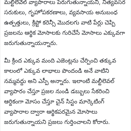
మల్టిలెవెల్ వ్యాపారాలు పెరుగుతున్నాయనీ, నిత్యవసర
సరుకులు, గృహోపకరణాలు, వ్యవసాయ అనుబంధ
ఉత్పత్తులు, క్రిప్టో కరెన్సీ మొదలగు వాటి పేర్లు చెప్పి
ప్రజలను ఆర్థిక మోసాలకు గురిచేసే మోసాలు ఎక్కువగా
జరుగుతున్నాయన్నారు.
మీ క్రింద ఎక్కువ మంది ఎజెంట్లను చేర్పించి తక్కువ
కాలంలో ఎక్కువ లాభాలు పొందండి అనే వాటిని
నమ్మవద్దు అని ఎస్పీ అన్నారు. ఇలాంటి మల్టీలెవల్
వ్యాపారం చేస్తూ ప్రజల నుండి డబ్బులు సేకరించి
ఆర్దికంగా మోసం చేస్తూ చైన్ సిస్టం మార్కెటింగ్
వ్యాపారాల ద్వారా ఆర్థికపరమైన మోసాలు
జరుగుతున్నాయని ప్రజలు గుర్తించాలని కోరారు.