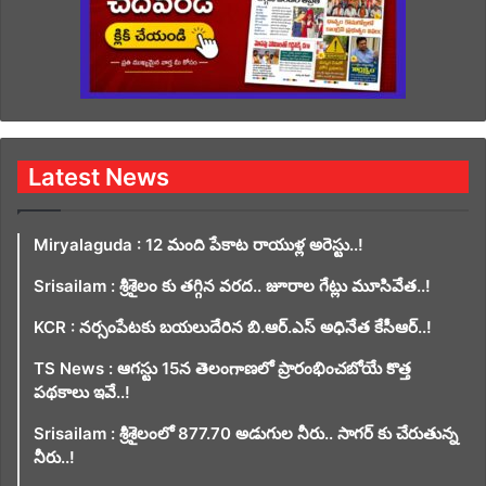
Latest News
Miryalaguda : 12 మంది పేకాట రాయుళ్ల అరెస్టు..!
Srisailam : శ్రీశైలం కు తగ్గిన వరద.. జూరాల గేట్లు మూసివేత..!
KCR : నర్సంపేటకు బయలుదేరిన బి.ఆర్.ఎస్ అధినేత కేసీఆర్..!
TS News : ఆగస్టు 15న తెలంగాణలో ప్రారంభించబోయే కొత్త
పథకాలు ఇవే..!
Srisailam : శ్రీశైలంలో 877.70 అడుగుల నీరు.. సాగర్ కు చేరుతున్న
నీరు..!