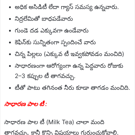
అధిక అసిడిటీ లేదా గ్యాస్ సమస్య ఉన్నవారు.
నిద్రలేమితో బాధపడేవారు
గుండె దడ ఎక్కువగా ఉండేవారు
కెఫిన్‌కు సున్నితంగా స్పందించే వారు
చిన్న పిల్లలు (ఎక్కువ టీ ఇవ్వకపోవడం మంచిది)
సాధారణంగా ఆరోగ్యంగా ఉన్న పెద్దవారు రోజుకు
2–3 కప్పుల టీ తాగవచ్చు.
టీతో పాటు తగినంత నీరు కూడా తాగడం మంచిది.
సాధారణ పాల టీ :
సాధారణ పాల టీ (Milk Tea) చాలా మంది
తాగవచ్చు. కానీ కొన్ని విషయాలు గుర్తుంచుకోవాలి.