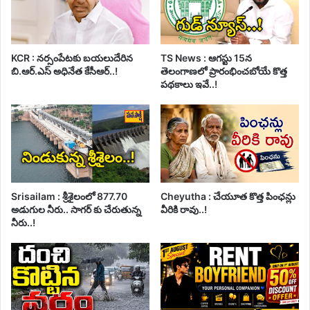
KCR : నర్సంపేటకు బయలుదేరిన
TS News : ఆగస్టు 15న
బి.ఆర్.ఎస్ అధినేత కేసీఆర్..!
తెలంగాణలో ప్రారంభించబోయే కొత్త
పథకాలు ఇవే..!
Srisailam : శ్రీశైలంలో 877.70
Cheyutha : చేయూత కొత్త పింఛన్లు
అడుగుల నీరు.. సాగర్ కు చేరుతున్న
వీరికి రావు..!
నీరు..!