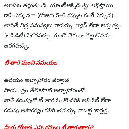
అలసట తగ్గుతుంది. యాంటీఆక్సిడెంట్లు లభిస్తాయి.
కానీ ఎక్కువగా (రోజుకు 5–6 కప్పుల కంటే ఎక్కువ)
తాగితే నిద్ర సమస్యలు రావచ్చు. గ్యాస్ లేదా ఆమ్లత్వం
(అసిడిటీ) పెరగవచ్చు. గుండె వేగంగా కొట్టుకోవడం
జరగవచ్చు.
టీ తాగే మంచి సమయం:
ఉదయం అల్పాహారం తర్వాత
సాయంత్రం తేలికపాటి అల్పాహారంతో..
ఖాళీ కడుపుతో టీ తాగడం కొందరికి అసిడిటీ లేదా
కడుపు అసౌకర్యం కలిగించవచ్చు. కాబట్టి జాగ్రత్త.
మీరు రోజుకు ఎన్ని కప్పుల టీ తాగుతారు?