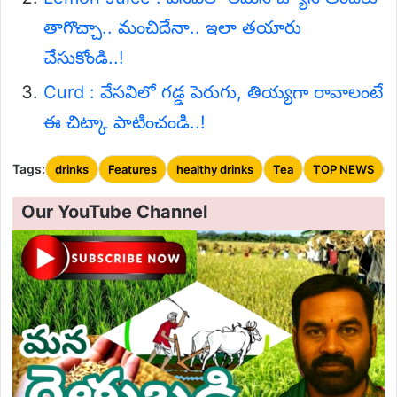
తాగొచ్చా.. మంచిదేనా.. ఇలా తయారు
చేసుకోండి..!
Curd : వేసవిలో గడ్డ పెరుగు, తియ్యగా రావాలంటే
ఈ చిట్కా పాటించండి..!
Tags:
drinks
Features
healthy drinks
Tea
TOP NEWS
Our YouTube Channel