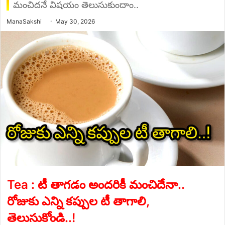
మంచిదనే విషయం తెలుసుకుందాం..
Send
ManaSakshi
May 30, 2026
an
email
Tea : టీ తాగడం అందరికీ మంచిదేనా..
రోజుకు ఎన్ని కప్పుల టీ తాగాలి,
తెలుసుకోండి..!