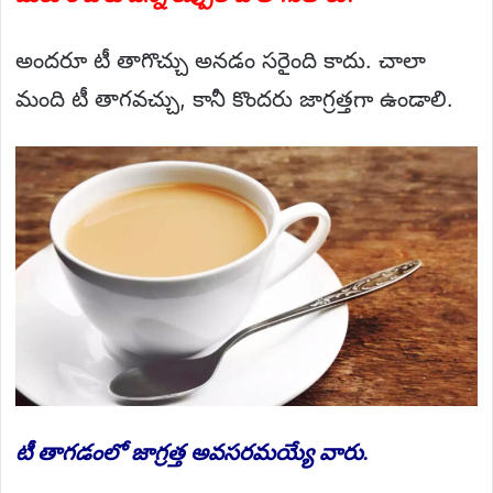
అందరూ టీ తాగొచ్చు అనడం సరైంది కాదు. చాలా
మంది టీ తాగవచ్చు, కానీ కొందరు జాగ్రత్తగా ఉండాలి.
టీ తాగడంలో జాగ్రత్త అవసరమయ్యే వారు.