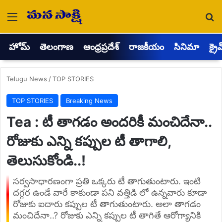
Menu
Se
హోమ్
తెలంగాణ
ఆంధ్రప్రదేశ్
రాజకీయం
సినిమా
క్రై
Telugu News
/
TOP STORIES
TOP STORIES
Breaking News
Tea : టీ తాగడం అందరికీ మంచిదేనా..
రోజుకు ఎన్ని కప్పుల టీ తాగాలి,
తెలుసుకోండి..!
సర్వసాధారణంగా ప్రతి ఒక్కరు టీ తాగుతుంటారు. ఇంటి
దగ్గర ఉండే వారే కాకుండా పని వత్తిడి లో ఉన్నవారు కూడా
రోజుకు ఐదారు కప్పుల టీ తాగుతుంటారు. అలా తాగడం
మంచిదేనా..? రోజుకు ఎన్ని కప్పుల టీ తాగితే ఆరోగ్యానికి