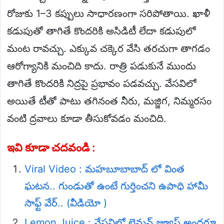
రోజుకు 1–3 కప్పులు సాధారణంగా సరిపోతాయి. ఖాళీ
కడుపుతో తాగితే కొందరికి అసిడిటీ లేదా కడుపులో
మంట రావచ్చు. ఎక్కువ చక్కెర వేసి తరచుగా తాగడం
ఆరోగ్యానికి మంచిది కాదు. రాత్రి పడుకునే ముందు
తాగితే కొందరికి నిద్రపై ప్రభావం పడవచ్చు. వేసవిలో
అయితే టీతో పాటు తగినంత నీరు, మజ్జిగ, నిమ్మరసం
వంటి ద్రవాలు కూడా తీసుకోవడం మంచిది.
ఇవి కూడా చదవండి :
Viral Video : మహబూబాబాద్ లో వింత
ఘటన.. గుండుతో ఉంటే గుర్తించని ఉపాధి హామీ
సాఫ్ట్ వేర్.. (వీడియో )
Lemon Juice : వేసవిలో లెమన్ జ్యూస్ అందరూ