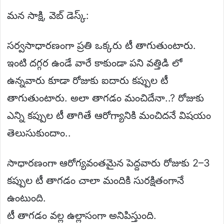
మన సాక్షి, వెబ్ డెస్క్:
సర్వసాధారణంగా ప్రతి ఒక్కరు టీ తాగుతుంటారు.
ఇంటి దగ్గర ఉండే వారే కాకుండా పని వత్తిడి లో
ఉన్నవారు కూడా రోజుకు ఐదారు కప్పుల టీ
తాగుతుంటారు. అలా తాగడం మంచిదేనా..? రోజుకు
ఎన్ని కప్పుల టీ తాగితే ఆరోగ్యానికి మంచిదనే విషయం
తెలుసుకుందాం..
సాధారణంగా ఆరోగ్యవంతమైన పెద్దవారు రోజుకు 2–3
కప్పుల టీ తాగడం చాలా మందికి సురక్షితంగానే
ఉంటుంది.
టీ తాగడం వల్ల ఉల్లాసంగా అనిపిస్తుంది.