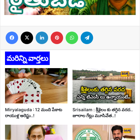
Facebook
X
LinkedIn
Pinterest
WhatsApp
Telegram
మరిన్ని వార్తలు
Miryalaguda : 12 మంది పేకాట
Srisailam : శ్రీశైలం కు తగ్గిన వరద..
రాయుళ్ల అరెస్టు..!
జూరాల గేట్లు మూసివేత..!