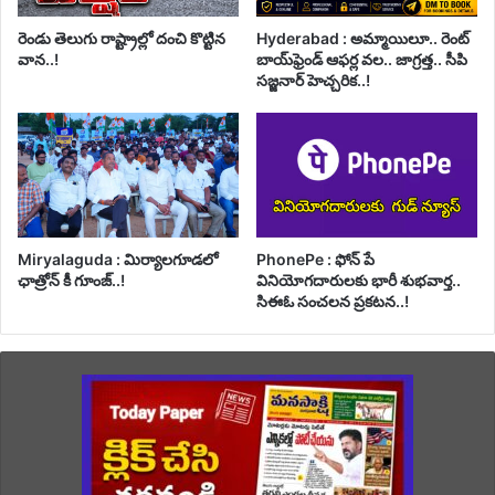
రెండు తెలుగు రాష్ట్రాల్లో దంచి కొట్టిన
Hyderabad : అమ్మాయిలూ.. రెంట్
వాన..!
బాయ్‌ఫ్రెండ్ ఆఫర్ల వల.. జాగ్రత్త.. సీపి
సజ్జనార్ హెచ్చరిక..!
Miryalaguda : మిర్యాలగూడలో
PhonePe : ఫోన్ పే
ఛాత్రోన్ కీ గూంజ్..!
వినియోగదారులకు భారీ శుభవార్త..
సిఈఓ సంచలన ప్రకటన..!