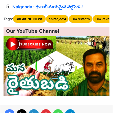
Nalgonda : గులాబీ మయమైన నల్గొండ..!
Tags:
BREAKING NEWS
chiranjeevi
Cm revanth
Cm Revant
Our YouTube Channel
Facebook
X
LinkedIn
Pinterest
WhatsApp
Telegram