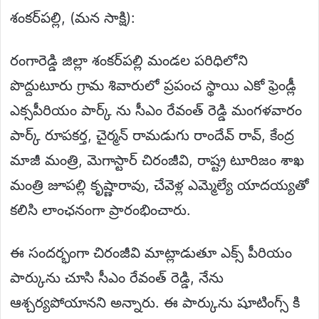
శంకర్‌పల్లి, (మన సాక్షి):
రంగారెడ్డి జిల్లా శంకర్‌పల్లి మండల పరిధిలోని
పొద్దుటూరు గ్రామ శివారులో ప్రపంచ స్థాయి ఎకో ఫ్రెండ్లీ
ఎక్సపీరియం పార్క్ ను సీఎం రేవంత్ రెడ్డి మంగళవారం
పార్క్ రూపకర్త, చైర్మన్ రామడుగు రాందేవ్ రావ్, కేంద్ర
మాజీ మంత్రి, మెగాస్టార్ చిరంజీవి, రాష్ట్ర టూరిజం శాఖ
మంత్రి జూపల్లి కృష్ణారావు, చేవెళ్ల ఎమ్మెల్యే యాదయ్యతో
కలిసి లాంఛనంగా ప్రారంభించారు.
ఈ సందర్భంగా చిరంజీవి మాట్లాడుతూ ఎక్స్ పీరియం
పార్కును చూసి సీఎం రేవంత్ రెడ్డి, నేను
ఆశ్చర్యపోయానని అన్నారు. ఈ పార్కును షూటింగ్స్ కి