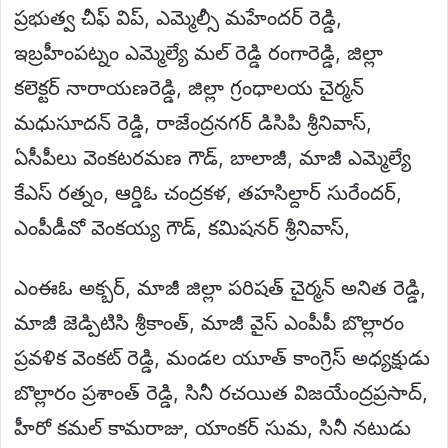
ప్రభుత్వ చీఫ్ విప్, ఎమ్మెల్సీ మహేందర్ రెడ్డి,
ఇబ్రహీంపట్నం ఎమ్మెల్యే మల్ రెడ్డి రంగారెడ్డి, జిల్లా
కలెక్టర్ నారాయణరెడ్డి, జిల్లా గ్రంధాలయ చైర్మన్
మధుసూదన్ రెడ్డి, రాజేంద్రనగర్ డిసిపి శ్రీనివాస్,
ఏసీపీలు వెంకటరమణ గౌడ్, బాలాజీ, మాజీ ఎమ్మెల్యే
కేఎస్ రత్నం, ఆర్డిఓ చంద్రకళ, తహసిల్దార్ సురేందర్,
ఎంపీడీవో వెంకయ్య గౌడ్, కమిషనర్ శ్రీనివాస్,
ఎంఈఓ అక్బర్, మాజీ జిల్లా పరిషత్ చైర్మన్ అనిత రెడ్డి,
మాజీ జెడ్పిటిసి శ్రీకాంత్, మాజీ వైస్ ఎంపీపీ బొల్లారం
ప్రవళిక వెంకట్ రెడ్డి, మండల యూత్ కాంగ్రెస్ అధ్యక్షుడు
బొల్లారం ప్రశాంత్ రెడ్డి, సినీ రచయిత విజయేంద్రప్రసాద్,
హీరో కమల్ కామరాజు, యాంకర్ సుమ, సినీ నటుడు