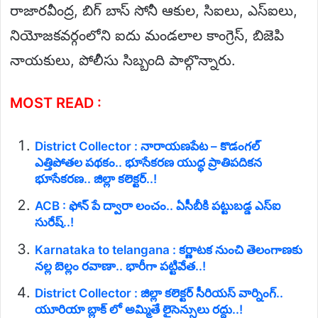
రాజారవీంద్ర, బిగ్ బాస్ సోనీ ఆకుల, సిఐలు, ఎస్ఐలు,
నియోజకవర్గంలోని ఐదు మండలాల కాంగ్రెస్, బిజెపి
నాయకులు, పోలీసు సిబ్బంది పాల్గొన్నారు.
MOST READ :
District Collector : నారాయణపేట – కొడంగల్
ఎత్తిపోతల పథకం.. భూసేకరణ యుద్ధ ప్రాతిపదికన
భూసేకరణ.. జిల్లా కలెక్టర్..!
ACB : ఫోన్ పే ద్వారా లంచం.. ఏసీబీకి పట్టుబడ్డ ఎస్ఐ
సురేష్..!
Karnataka to telangana : కర్ణాటక నుంచి తెలంగాణకు
నల్ల బెల్లం రవాణా.. భారీగా పట్టివేత..!
District Collector : జిల్లా కలెక్టర్ సీరియస్ వార్నింగ్..
యూరియా బ్లాక్ లో అమ్మితే లైసెన్సులు రద్దు..!