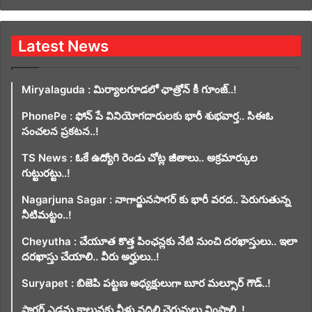
Latest News
Miryalaguda : మిర్యాలగూడలో ఛాత్రోన్ కీ గూంజ్..!
PhonePe : ఫోన్ పే వినియోగదారులకు భారీ శుభవార్త.. సిఈఓ
సంచలన ప్రకటన..!
TS News : ఓకే ఉద్యోగి రెండు చోట్ల జీతాలు.. అక్రమార్కుల
గుట్టురట్టు..!
Nagarjuna Sagar : నాగార్జునసాగర్ కు భారీ వరద.. పెరుగుతున్న
నీటిమట్టం..!
Cheyutha : చేయూత కొత్త పింఛన్లకు నేటి నుంచి దరఖాస్తులు.. ఇలా
దరఖాస్తు చేయాలి.. వీరు అర్హులు..!
Suryapet : బిజెపి పట్టణ అధ్యక్షులుగా బూర మల్సూర్ గౌడ్..!
సాగర్ ఎడమ కాలువకు నీళ్లు వదిలి చెరువులు నింపాలి..!