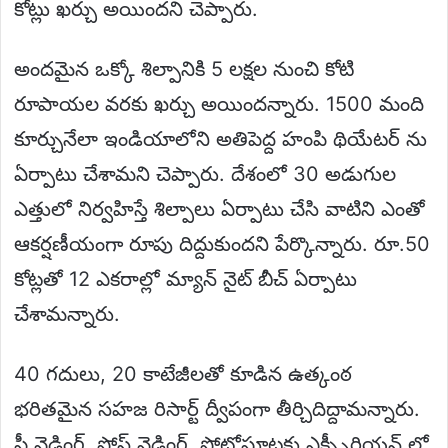
కోట్లు ఖర్చు అయిందని చెప్పారు.
అందమైన ఒక్కో శిల్పానికి 5 లక్షల నుంచి కోటి
రూపాయల వరకు ఖర్చు అయిందన్నారు. 1500 మంది
కూర్చునేలా ఇండియాలోని అతిపెద్ద హంపి థియేటర్ ను
ఏర్పాటు చేశామని చెప్పారు. దేశంలో 30 అడుగుల
ఎత్తులో నిర్వహిస్తే శిల్పాలు ఏర్పాటు చేసి వాటిని ఎంతో
ఆకర్షణీయంగా రూపు దిద్దుకుందని పేర్కొన్నారు. రూ.50
కోట్లతో 12 ఎకరాల్లో మ్యాన్ నైట్ బీచ్ ఏర్పాటు
చేశామన్నారు.
40 గదులు, 20 కాటేజీలతో కూడిన ఉత్కంఠ
భరితమైన సహజ రిసార్ట్ ద్వీపంగా తీర్చిదిద్దామన్నారు.
ఫ్రీ వెడ్డింగ్, పోస్ట్ వెడ్డింగ్, ఫోటోషూట్లకు ఎక్స్పీరియన్ లో