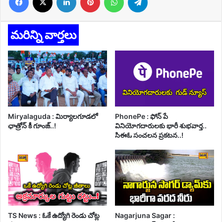
మరిన్ని వార్తలు
Miryalaguda : మిర్యాలగూడలో
PhonePe : ఫోన్ పే
ఛాత్రోన్ కీ గూంజ్..!
వినియోగదారులకు భారీ శుభవార్త..
సిఈఓ సంచలన ప్రకటన..!
TS News : ఓకే ఉద్యోగి రెండు చోట్ల
Nagarjuna Sagar :