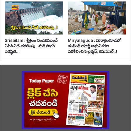
Srisailam : శ్రీశైలం నిండకముందే
Miryalaguda : మిర్యాలగూడలో
ఏపీకి నీటి తరలింపు.. మరి సాగర్
డంపింగ్ యార్డ్ ఆధునీకరణ..
పరిస్థితి..!
పరిశీలించిన చైర్మన్, కమిషనర్..!