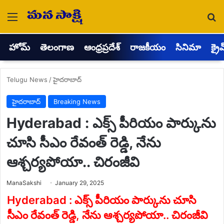
Menu
Se
హోమ్
తెలంగాణ
ఆంధ్రప్రదేశ్
రాజకీయం
సినిమా
క్రై
Telugu News
/
హైదరాబాద్
హైదరాబాద్
Breaking News
Hyderabad : ఎక్స్ పీరియం పార్కును
చూసి సీఎం రేవంత్ రెడ్డి, నేను
ఆశ్చర్యపోయా.. చిరంజీవి
Send
ManaSakshi
January 29, 2025
an
email
Hyderabad : ఎక్స్ పీరియం పార్కును చూసి
సీఎం రేవంత్ రెడ్డి, నేను ఆశ్చర్యపోయా.. చిరంజీవి