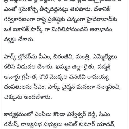
ఎంతో శ్రమకోర్చి తీర్చిదిద్దినట్లు తెలిపారు. దేశానికి
గర్వకారణంగా రాష్ట ప్రతిష్ఠకు చిన్నంగా హైదరాబాద్‌కు
ఒక ఐకానిక్ పార్క్ గా మిగిలిపోనుందని ఆశాభావం
వ్యక్తం చేశారు.
పార్క్ బ్రోచర్‌ను సీఎం, చిరంజీవి, మంత్రి, ఎమ్మెల్యేలు
కలిసి విడుదల చేశారు. ఖమ్మం జిల్లా రైతు, పద్మశ్రీ
అవార్డు గ్రహీత, కోటి మొక్కల వనజీవి రామయ్య
దంపతులను సీఎం, పార్క్ చైర్మన్ ఘనంగా సన్మానించి,
చెక్కును అందజేశారు.
కార్యక్రమంలో ఎంపీలు కొండా విశ్వేశ్వర్ రెడ్డి, సీఎం
రమేష్, రాజ్యసభ సభ్యులు అనిల్ కుమార్ యాదవ్,