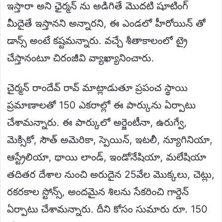
ఇస్తారా అని ఛైర్మన్ ను అడిగితే మొదటి షూటింగ్
మీదైతే ఇస్తానని అన్నారని, ఈ ఎండలో హీరోయిన్ తో
డాన్స్ అంటే కష్టమన్నారు. వచ్చే శీతాకాలంలో ట్రై
చేస్తానంటూ చిరంజీవి వ్యాఖ్యానించారు.
చైర్మన్ రాందేవ్ రావ్ మాట్లాడుతూ ప్రపంచ స్థాయి
ప్రమాణాలతో 150 ఎకరాల్లో ఈ పార్కును ఏర్పాటు
చేశామన్నారు. ఈ పార్కులో అర్జెంటీనా, ఉరుగ్వే,
మెక్సికో, సౌత్ అమెరికా, స్పెయిన్, ఇటలీ, న్యూగినియా,
ఆస్ట్రేలియా, థాయి లాండ్, ఇండోనేషియా, మలేషియా
తదితర దేశాల నుంచి అరుదైన 25వేల మొక్కలు, చెట్లు,
రకరకాల స్టోన్స్, అందమైన శిలను సేకరించి గార్డెన్
ఏర్పాటు చేశామన్నారు. దీని కోసం సుమారు రూ. 150