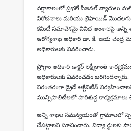
వర్షాకాలంలో ప్రభలే సీజనల్ వ్యాధులు మలే
విరోచనాలు మరియు టైఫాయిడ్ మొదలగు వ
కమిటీ సమావేశమై వివిధ అంశాలపై అన్ని శ
ఆరోగ్యశాఖ అధికారి డా. కే. జయ చంద్ర మ
అధికారులకు వివరించారు.
ప్రోగ్రాం అధికారి డాక్టర్ లక్ష్మీకాంత్ కార్
అధికారులకు వివరించడం జరిగిందన్నారు. 
నిరంతరంగా డ్రైడే ఆక్టివిటీస్ నిర్వహించా
మున్సిపాలిటీలలో పారిశుద్ధ కార్యక్రమాలు 
అన్ని శాఖల సమన్వయంతో గ్రామాలలో స్పెషల్
చేపట్టాలని సూచించారు. విద్యా ర్థులకు ప