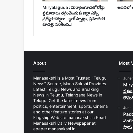
Miryalaguda : మిర్యాలగూడలో రోడ్డు
ఆపదలో ఉన
ప్రమాదాలు తగ్గించెందుకు జిల్లా ఎస్పీ
ప్రత్యేక చర్యలు.. బ్లాక్ స్పాట్లు, ప్రమాదకర
కూడళ్లు పరిశీలన..!
About
Most 
Manasakshi is a Most Trusted "Telugu
June 
News" Source, Mana Sakshi Provides
Mirya
Latest Telugu News and Breaking
ప్రకట
News in Telugu, Telangana News in
కొను
Telugu. Get the latest news from
politics, entertainment, sports, Cinema
June 
and other feature stories at our
Padd
Flagship Website manasakshi.in Read
వంగడా
Manasakshi Daily Newspaper at
సాగు 
epaper.manasakshi.in