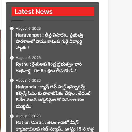
Latest News
August 6, 2026
Narayanpet : తీవ్ర విషాదం.. ప్రభుత్వ
పాఠశాలలో పాము కాటుకు గురై విద్యార్థి
మృతి..!
August 6, 2026
Rythu : రైతులకు కేంద్ర ప్రభుత్వం భారీ
శుభవార్త.. రూ.5 లక్షలు తీసుకోండి..!
August 6, 2026
Nalgonda : క్యాష్ లెస్ హెల్త్ ఇన్సూరెన్స్
కల్పిస్తే సీఎం కు పాలాభిషేకం చేస్తాం.. లేదంటే
5వేల మంది జర్నలిస్టులతో సచివాలయం
ముట్టడి..!
August 6, 2026
Ration Cards : తెలంగాణలో రేషన్
కార్డుదారులకు గుడ్ న్యూస్.. ఆగస్టు 15 న కొత్త