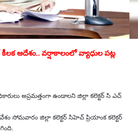
ర్ కీలక ఆదేశం.. వర్షాకాలంలో వ్యాధుల పట్ల
ికారులు అప్రమత్తంగా ఉండాలని జిల్లా కలెక్టర్ సి ఎచ్
శం సోమవారం జిల్లా కలెక్టర్ సిహెచ్ ప్రియాంక కలెక్టర్
గింది.