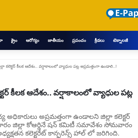
మా
క్రైం
ఆరోగ్యం
జాతీయం
ప్రపంచం
క్రీడలు
టెక్నాలజీ
ల్లా కలెక్టర్ కీలక ఆదేశం.. వర్షాకాలంలో వ్యాధుల పట్ల అప్రమత్తంగా ఉండాలి..!
క్టర్ కీలక ఆదేశం.. వర్షాకాలంలో వ్యాధుల పట్ల
్య అధికారులు అప్రమత్తంగా ఉండాలని జిల్లా కలెక్టర్
రం జిల్లా కోఆర్డినే షన్ కమిటీ సమావేశం సోమవారం
 అధ్యక్షతన కలెక్టరేట్ కాన్ఫరెన్స్ హాల్ లో జరిగింది.