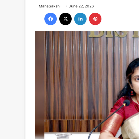
Send
ManaSakshi
June 22, 2026
an
Facebook
X
LinkedIn
Pinterest
email