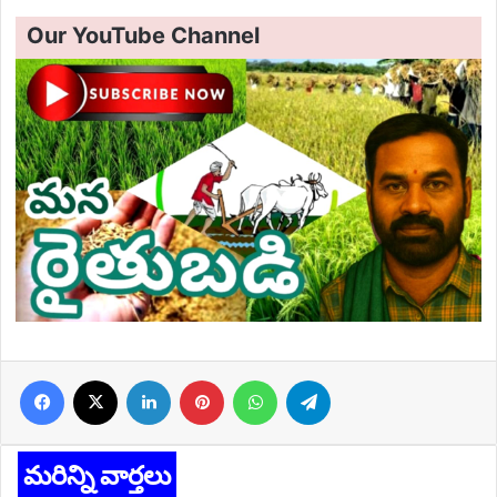
Our YouTube Channel
Facebook
X
LinkedIn
Pinterest
WhatsApp
Telegram
మరిన్ని వార్తలు