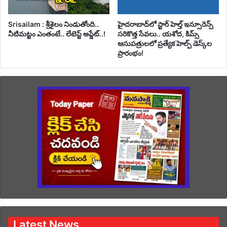
Srisailam : శ్రీశైలం నిండుతోంది..
హైదరాబాద్‌లో స్టార్ హెల్త్ ఇన్సూరెన్స్
నీటిమట్టం ఎంతంటే.. లేటెస్ట్ అప్డేట్..!
సరికొత్త సేవలు.. యశోద, కిమ్స్
ఆసుపత్రులలో ప్రత్యేక హెల్ప్ డెస్క్‌ల
ప్రారంభం!
Latest News