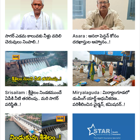
సాగర్ ఎడమ కాలువకు నీళ్లు వదిలి
Asara : ఆసరా పెన్షన్ కోసం
చెరువులు నింపాలి..!
దరఖాస్తుల ఆహ్వానం..!
Srisailam : శ్రీశైలం నిండకముందే
Miryalaguda : మిర్యాలగూడలో
ఏపీకి నీటి తరలింపు.. మరి సాగర్
డంపింగ్ యార్డ్ ఆధునీకరణ..
పరిస్థితి..!
పరిశీలించిన చైర్మన్, కమిషనర్..!