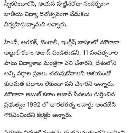
స్వీకరించారని, ఆయన పుట్టినరోజు సందర్భంగా
జాతీయ విద్యా దినోత్సవంగా వేడుకలు
నిర్వహిస్తున్నామని అన్నారు.
హిందీ, అరబిక్, బెంగాలీ, ఇంగ్లీష్ భాషలలో మౌలానా
అబ్దుల్ కలాం ఆజాద్ పండితుడని, 11 సంవత్సరాల
పాటు విద్యాశాఖ మంత్రిగా పని చేశారని, దేశంలోని
అన్ని వర్గాల ప్రజలు చదువుకోవాలని ఆశయంతో
కులమత బేధాలు లేకుండా పని చేశారని అన్నారు.
మౌలానా అబుల్ కలాం ఆజాద్ సేవలను గుర్తించిన
ప్రభుత్వం 1992 లో భారతరత్న అవార్డు అందజేసి
గౌరవించిందని కలెక్టర్ అన్నారు.
పేదరికం విద్యతో మాత్రమే దూరమవుతుందని భావించి