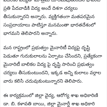
ప్రతి పేదవాడికి విద్య అందే దిశగా చర్యలు
తీసుకున్నారని అన్నారు. వ్యక్తిగతంగా మతపరమైన
సంప్రదాయాలు పాటిస్తూ మనమంతా భారతదేశంలో
భాగమని తెలిపారని అన్నారు.
మన రాష్ట్రంలో ప్రభుత్వం మైనారిటీ విద్యపై దృష్టి
పెడుతూ గురుకులాలను ఏర్పాటు చేసిందని, ప్రత్యేకంగా
మైనారిటీ బాలికల విద్య పై దృష్టి సారించి ప్రభుత్వం
చర్యలు తీసుకుంటుందని, ఇక్కడ అన్ని కులాలు వర్గాల
వారు కలిసి చదువుకుంటున్నారని తెలిపారు.
ఈ కార్యక్రమంలో జిల్లా వైద్య, ఆరోగ్య శాఖ అధికారిణి
డా. బి. కళావతి బాయి, జిల్లా మైనార్టీ శాఖ అధికారి