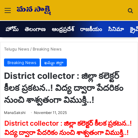
Menu
Se
హోమ్
తెలంగాణ
ఆంధ్రప్రదేశ్
రాజకీయం
సినిమా
క్రై
Telugu News
/
Breaking News
Breaking News
ఖమ్మం జిల్లా
District collector : జిల్లా కలెక్టర్
కీలక ప్రకటన..! విద్య ద్వారా పేదరికం
నుంచి శాశ్వతంగా విముక్తి..!
Send
ManaSakshi
November 11, 2025
an
email
District collector : జిల్లా కలెక్టర్ కీలక ప్రకటన..!
విద్య ద్వారా పేదరికం నుంచి శాశ్వతంగా విముక్తి..!