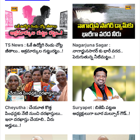
TS News : ఓకే ఉద్యోగి రెండు చోట్ల
Nagarjuna Sagar :
జీతాలు.. అక్రమార్కుల గుట్టురట్టు..!
నాగార్జునసాగర్ కు భారీ వరద..
పెరుగుతున్న నీటిమట్టం..!
Cheyutha : చేయూత కొత్త
Suryapet : బిజెపి పట్టణ
పింఛన్లకు నేటి నుంచి దరఖాస్తులు..
అధ్యక్షులుగా బూర మల్సూర్ గౌడ్..!
ఇలా దరఖాస్తు చేయాలి.. వీరు
అర్హులు..!