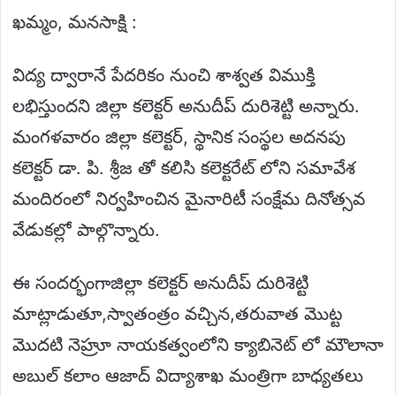
ఖమ్మం, మనసాక్షి :
విద్య ద్వారానే పేదరికం నుంచి శాశ్వత విముక్తి
లభిస్తుందని జిల్లా కలెక్టర్ అనుదీప్ దురిశెట్టి అన్నారు.
మంగళవారం జిల్లా కలెక్టర్, స్థానిక సంస్థల అదనపు
కలెక్టర్ డా. పి. శ్రీజ తో కలిసి కలెక్టరేట్ లోని సమావేశ
మందిరంలో నిర్వహించిన మైనారిటీ సంక్షేమ దినోత్సవ
వేడుకల్లో పాల్గొన్నారు.
ఈ సందర్భంగాజిల్లా కలెక్టర్ అనుదీప్ దురిశెట్టి
మాట్లాడుతూ,స్వాతంత్రం వచ్చిన,తరువాత మొట్ట
మొదటి నెహ్రూ నాయకత్వంలోని క్యాబినెట్ లో మౌలానా
అబుల్ కలాం ఆజాద్ విద్యాశాఖ మంత్రిగా బాధ్యతలు