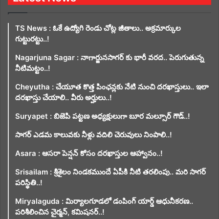
TS News : ఓకే ఉద్యోగి రెండు చోట్ల జీతాలు.. అక్రమార్కుల
గుట్టురట్టు..!
Nagarjuna Sagar : నాగార్జునసాగర్ కు భారీ వరద.. పెరుగుతున్న
నీటిమట్టం..!
Cheyutha : చేయూత కొత్త పింఛన్లకు నేటి నుంచి దరఖాస్తులు.. ఇలా
దరఖాస్తు చేయాలి.. వీరు అర్హులు..!
Suryapet : బిజెపి పట్టణ అధ్యక్షులుగా బూర మల్సూర్ గౌడ్..!
సాగర్ ఎడమ కాలువకు నీళ్లు వదిలి చెరువులు నింపాలి..!
Asara : ఆసరా పెన్షన్ కోసం దరఖాస్తుల ఆహ్వానం..!
Srisailam : శ్రీశైలం నిండకముందే ఏపీకి నీటి తరలింపు.. మరి సాగర్
పరిస్థితి..!
Miryalaguda : మిర్యాలగూడలో డంపింగ్ యార్డ్ ఆధునీకరణ..
పరిశీలించిన చైర్మన్, కమిషనర్..!