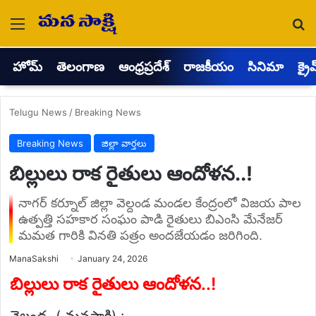
Menu
Se
హోమ్
తెలంగాణ
ఆంధ్రప్రదేశ్
రాజకీయం
సినిమా
క్రై
Telugu News
/
Breaking News
Breaking News
జిల్లా వార్తలు
బిల్లులు రాక రైతులు ఆందోళన..!
నాగర్ కర్నూల్ జిల్లా వెల్దండ మండల కేంద్రంలో విజయ పాల
ఉత్పత్తి సహకార సంఘం పాడి రైతులు బిఎంసి మేనేజర్
మమత గారికి వినతి పత్రం అందజేయడం జరిగింది.
Send
ManaSakshi
January 24, 2026
an
email
బిల్లులు రాక రైతులు ఆందోళన..!
వెల్దండ, ( మనసాక్షి) :