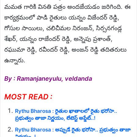
మమత గారికి వినతి పత్రం అందజేయడం జరిగింది. ఈ
కార్యక్రమంలో పాడి రైతులు యన్నం విజేందర్ రెడ్డి,
గోసుల సాయిలు, చలిచీమల నిరంజన్, సిర్సనగండ్ల
శేఖర్, యన్నం రాజేందర్ రెడ్డి, అన్నెపు ప్రశాంత్,
రఘుమా రెడ్డి, రవీందర్ రెడ్డి, అంజన్ రెడ్డి తదితరులు
ఉన్నారు.
By : Ramanjaneyulu, veldanda
MOST READ :
Rythu Bharosa : రైతుల ఖాతాలలో రైతు భరోసా..
ప్రభుత్వం తాజా నిర్ణయం, లేటెస్ట్ అప్డేట్..!
Rythu Bharosa : అప్పుడే రైతు భరోసా.. ప్రభుత్వం తాజా
నిర్ణయం..!