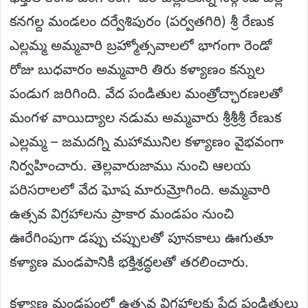
కనగల్ద మండలం దర్వేశిపురం (పర్వతగిరి) శ్రీ రేణుక
ఎల్లమ్మ అమ్మవారి బ్రహ్మోత్సవాలలో భాగంగా రెండో
రోజు బుధవారం అమ్మవారి తిరు కళ్యాణం కన్నుల
పండుగ జరిగింది. వేద పండితుల మంత్రోచ్ఛారణలతో
మంగళ వాయిద్యాల నడుమ అమ్మవారు శ్రీశ్రీశ్రీ రేణుక
ఎల్లమ్మ – జమదగ్ని మహామునిల కళ్యాణం వైభవంగా
నిర్వహించారు. తెల్లవారుజాము నుంచి ఆలయ
పరిసరాలలో వేద ఘోష మారుమ్రోగింది. అమ్మవారి
ఉత్సవ విగ్రహాలను ప్రాకార మండపం నుంచి
ఊరేగింపుగా డప్పు చప్పులతో పూనకాలు ఊగుతూ
కళ్యాణ మండపానికి భక్తిశ్రద్ధలతో తరలించారు.
కళ్యాణ మండపంలో ఉత్సవ విగ్రహాలకు పేద పండితులు