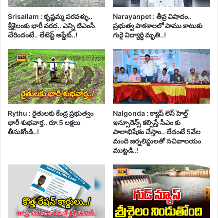
Srisailam : కృష్ణమ్మ పరవళ్ళు..
Narayanpet : తీవ్ర విషాదం..
శ్రీశైలంకు భారీ వరద.. ఎన్ని టిఎంసీ
ప్రభుత్వ పాఠశాలలో పాము కాటుకు
చేరిందంటే.. లేటెస్ట్ అప్డేట్..!
గురై విద్యార్థి మృతి..!
Rythu : రైతులకు కేంద్ర ప్రభుత్వం
Nalgonda : క్యాష్ లెస్ హెల్త్
భారీ శుభవార్త.. రూ.5 లక్షలు
ఇన్సూరెన్స్ కల్పిస్తే సీఎం కు
తీసుకోండి..!
పాలాభిషేకం చేస్తాం.. లేదంటే 5వేల
మంది జర్నలిస్టులతో సచివాలయం
ముట్టడి..!