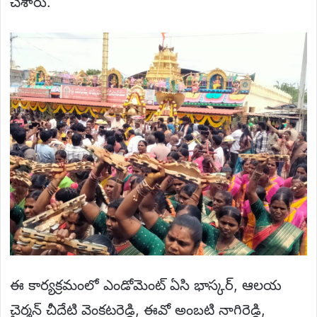
చేశారు.
ఈ కార్యక్రమంలో ఎండోమెంట్ ఏసి భాస్కర్, ఆలయ
చైర్మన్ చీదేటి వెంకటరెడ్డి, ఈవో అంబటి నాగిరెడ్డి,