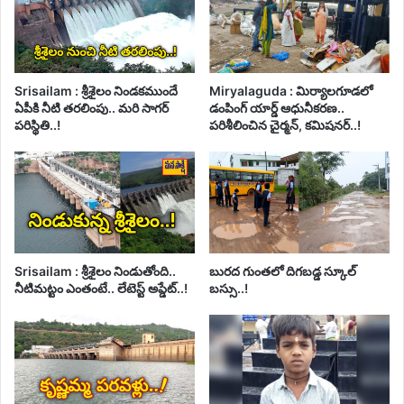
Srisailam : శ్రీశైలం నిండకముందే
Miryalaguda : మిర్యాలగూడలో
ఏపీకి నీటి తరలింపు.. మరి సాగర్
డంపింగ్ యార్డ్ ఆధునీకరణ..
పరిస్థితి..!
పరిశీలించిన చైర్మన్, కమిషనర్..!
Srisailam : శ్రీశైలం నిండుతోంది..
బురద గుంతలో దిగబడ్డ స్కూల్
నీటిమట్టం ఎంతంటే.. లేటెస్ట్ అప్డేట్..!
బస్సు..!