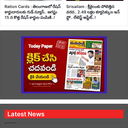
Ration Cards : తెలంగాణలో రేషన్
Srisailam : శ్రీశైలంకు పోటెత్తిన
కార్డుదారులకు గుడ్ న్యూస్.. ఆగస్టు
వరద.. 2.49 లక్షల క్యూసెక్కుల ఇన్
15 న కొత్త రేషన్ కార్డుల పంపిణి..!
ఫ్లో.. లేటెస్ట్ అప్డేట్..!
Latest News