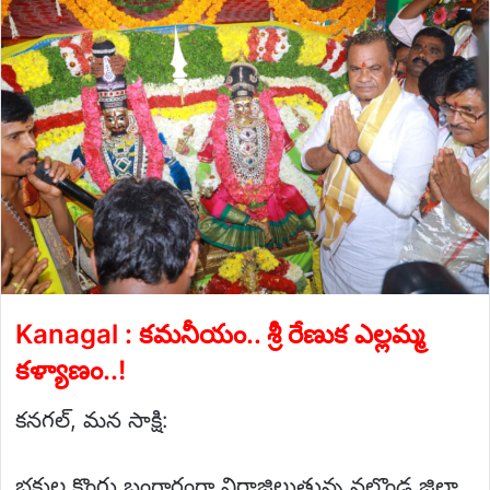
email
Kanagal : కమనీయం.. శ్రీ రేణుక ఎల్లమ్మ
కళ్యాణం..!
కనగల్, మన సాక్షి:
భక్తుల కొంగు బంగారంగా విరాజిల్లుతున్న నల్గొండ జిల్లా