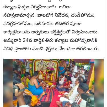
కళ్యాణ ఘట్టం నిర్వహించారు. లలితా
సహస్రనామార్చన, బాలభోగ నివేదన, చండీహోమం,
నవగ్రహహోమం, బలిహరణ తదితర పూజా
కార్యక్రమాలను అర్చకులు భక్తిశ్రద్ధలతో నిర్వహించారు.
అమ్మవారి 24వ వార్షిక తిరు కళ్యాణ మహోత్సవానికి
వివిధ ప్రాంతాల నుంచి భక్తులు వేలాదిగా తరలించారు.