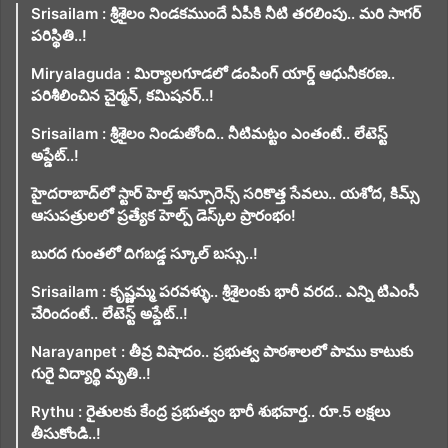
Srisailam : శ్రీశైలం నిండకముందే ఏపీకి నీటి తరలింపు.. మరి సాగర్
పరిస్థితి..!
Miryalaguda : మిర్యాలగూడలో డంపింగ్ యార్డ్ ఆధునీకరణ..
పరిశీలించిన చైర్మన్, కమిషనర్..!
Srisailam : శ్రీశైలం నిండుతోంది.. నీటిమట్టం ఎంతంటే.. లేటెస్ట్
అప్డేట్..!
హైదరాబాద్‌లో స్టార్ హెల్త్ ఇన్సూరెన్స్ సరికొత్త సేవలు.. యశోద, కిమ్స్
ఆసుపత్రులలో ప్రత్యేక హెల్ప్ డెస్క్‌ల ప్రారంభం!
బురద గుంతలో దిగబడ్డ స్కూల్ బస్సు..!
Srisailam : కృష్ణమ్మ పరవళ్ళు.. శ్రీశైలంకు భారీ వరద.. ఎన్ని టిఎంసీ
చేరిందంటే.. లేటెస్ట్ అప్డేట్..!
Narayanpet : తీవ్ర విషాదం.. ప్రభుత్వ పాఠశాలలో పాము కాటుకు
గురై విద్యార్థి మృతి..!
Rythu : రైతులకు కేంద్ర ప్రభుత్వం భారీ శుభవార్త.. రూ.5 లక్షలు
తీసుకోండి..!