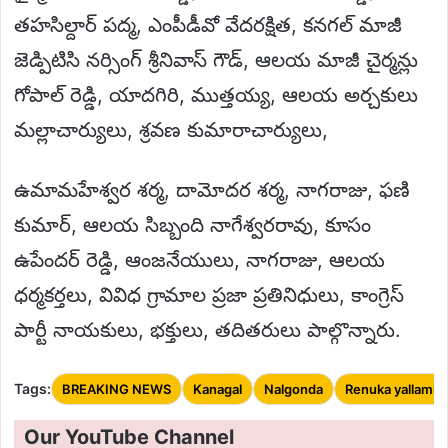
తహసిల్దార్ పద్మ, ఎంపీడీవో వేదరక్షిత, కనగల్ మాజీ
జెడ్పిటిసి నర్సింగ్ శ్రీనివాస్ గౌడ్, ఆలయ మాజీ చైర్మన్లు
గోపాల్ రెడ్డి, యాదగిరి, ముత్తయ్య, ఆలయ అర్చకులు
మల్లాచార్యులు, శ్రవణ కుమారాచార్యులు,
ఉమామహేశ్వర శర్మ, దామోదర శర్మ, నాగరాజు, ఫణి
కుమార్, ఆలయ సిబ్బంది నాగేశ్వరరావు, కూసం
ఉపేందర్ రెడ్డి, ఆంజనేయులు, నాగరాజు, ఆలయ
ధర్మకర్తలు, వివిధ గ్రామాల ప్రజా ప్రతినిధులు, కాంగ్రెస్
పార్టీ నాయకులు, భక్తులు, తదితరులు పాల్గొన్నారు.
Tags:
BREAKING NEWS
Kanagal
Nalgonda
Renuka yallamm
Our YouTube Channel