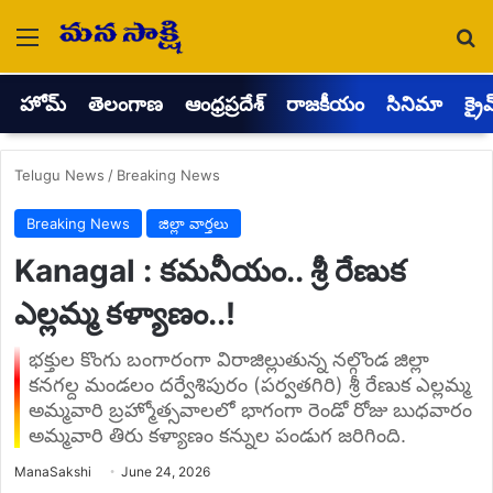
Menu
Se
హోమ్
తెలంగాణ
ఆంధ్రప్రదేశ్
రాజకీయం
సినిమా
క్రై
Telugu News
/
Breaking News
Breaking News
జిల్లా వార్తలు
Kanagal : కమనీయం.. శ్రీ రేణుక
ఎల్లమ్మ కళ్యాణం..!
భక్తుల కొంగు బంగారంగా విరాజిల్లుతున్న నల్గొండ జిల్లా
కనగల్ద మండలం దర్వేశిపురం (పర్వతగిరి) శ్రీ రేణుక ఎల్లమ్మ
అమ్మవారి బ్రహ్మోత్సవాలలో భాగంగా రెండో రోజు బుధవారం
అమ్మవారి తిరు కళ్యాణం కన్నుల పండుగ జరిగింది.
Send
ManaSakshi
June 24, 2026
an