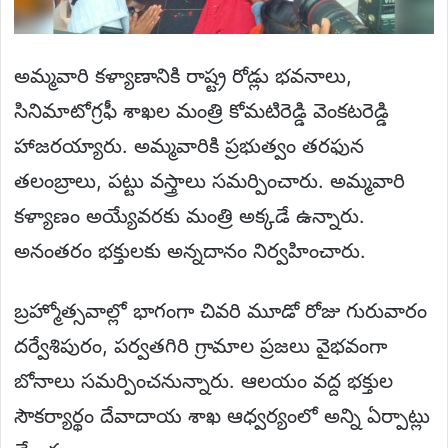
అమ్మవారి కళ్యాణానికి రాష్ట్ర రోడ్లు భవనాలు,
సినిమాటోగ్రఫీ శాఖల మంత్రి కోమటిరెడ్డి వెంకటరెడ్డి
హాజరయ్యారు. అమ్మవారికి ప్రభుత్వం తరఫున
తలంబ్రాలు, పట్టు వస్త్రాలు సమర్పించారు. అమ్మవారి
కళ్యాణం అయ్యేవరకు మంత్రి అక్కడే ఉన్నారు.
అనంతరం భక్తులకు అన్నదానం నిర్వహించారు.
బ్రహ్మోత్సవాల్లో భాగంగా చివరి మూడో రోజు గురువారం
దర్వేశిపురం, పర్వతగిరి గ్రామాల ప్రజలు వైభవంగా
బోనాలు సమర్పించనున్నారు. ఆలయం వద్ద భక్తుల
సౌకర్యార్థం దేవాదాయ శాఖ ఆధ్వర్యంలో అన్ని ఏర్పాట్లు