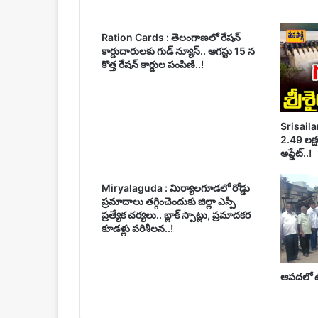
Ration Cards : తెలంగాణలో రేషన్
కార్డుదారులకు గుడ్ న్యూస్.. ఆగస్టు 15 న
కొత్త రేషన్ కార్డుల పంపిణి..!
Srisailam
2.49 లక్షల
అప్డేట్..!
Miryalaguda : మిర్యాలగూడలో రోడ్డు
ప్రమాదాలు తగ్గించెందుకు జిల్లా ఎస్పీ
ప్రత్యేక చర్యలు.. బ్లాక్ స్పాట్లు, ప్రమాదకర
కూడళ్లు పరిశీలన..!
ఆపదలో ఉన