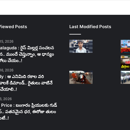
Viewed Posts
Last Modified Posts
15, 2026
laguda : రైస్ మిల్లర్ల సంచలన
న.. ముందే చెప్తున్నాం, ఆ ధాన్యం
గోలు చేయం..!
16, 2026
y : ఆ ఎనిమిది రకాల వరి
లకే డిమాండ్.. రైతులు వాటినే
చేయాలి..!
6, 2026
 Price : బంగారం ప్రియులకు గుడ్
స్.. పతనమైన ధర, ఈరోజు తులం
టే..!