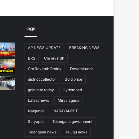
Tags
AP NEWS UPDATE
BREAKING NEWS
BRS
Cm revanth
Cm Revanth Reddy
Devarakonda
district collector
Gold price
gold rate today
Hyderabad
Latest news
Miryalaguda
Nalgonda
NARAYANPET
Suryapet
Telangana government
Telangana news
Telugu news