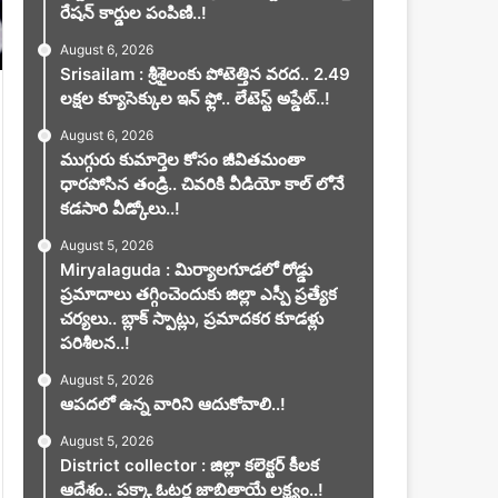
రేషన్ కార్డుల పంపిణి..!
August 6, 2026
Srisailam : శ్రీశైలంకు పోటెత్తిన వరద.. 2.49
లక్షల క్యూసెక్కుల ఇన్ ఫ్లో.. లేటెస్ట్ అప్డేట్..!
August 6, 2026
ముగ్గురు కుమార్తెల కోసం జీవితమంతా
ధారపోసిన తండ్రి.. చివరికి వీడియో కాల్ లోనే
కడసారి వీడ్కోలు..!
August 5, 2026
Miryalaguda : మిర్యాలగూడలో రోడ్డు
ప్రమాదాలు తగ్గించెందుకు జిల్లా ఎస్పీ ప్రత్యేక
చర్యలు.. బ్లాక్ స్పాట్లు, ప్రమాదకర కూడళ్లు
పరిశీలన..!
August 5, 2026
ఆపదలో ఉన్న వారిని ఆదుకోవాలి..!
August 5, 2026
District collector : జిల్లా కలెక్టర్ కీలక
ఆదేశం.. పక్కా ఓటర్ల జాబితాయే లక్ష్యం..!