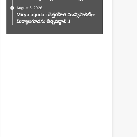
August 5, 2026
Miryalaguda : చెత్తరహిత మున్సిపాలిటీగా
మిర్యాలగూడను తీర్చిదిద్దాలి..!