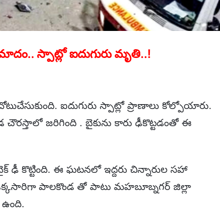
ాదం.. స్పాట్లో ఐదుగురు మృతి..!
ుచేసుకుంది. ఐదుగురు స్పాట్లో ప్రాణాలు కోల్పోయారు.
రస్తాలో జరిగింది . బైకును కారు ఢీకొట్టడంతో ఈ
బైక్ ఢీ కొట్టింది. ఈ ఘటనలో ఇద్దరు చిన్నారుల సహా
కసారిగా పాలకొండ తో పాటు మహబూబ్నగర్ జిల్లా
ి ఉంది.