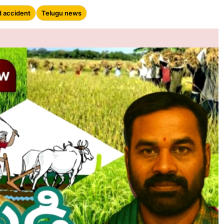
 accident
Telugu news