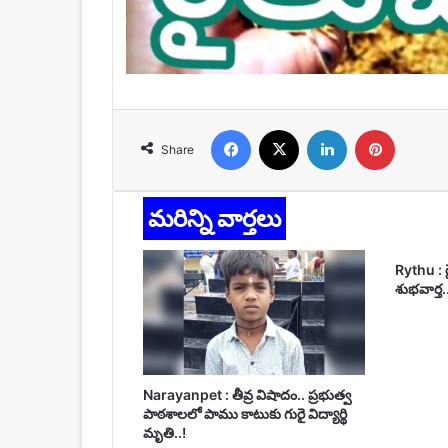
Facebook
X
LinkedIn
Pinteres
Share
మరిన్ని వార్తలు
Rythu : ర
శుభవార్త.
Narayanpet : తీవ్ర విషాదం.. ప్రభుత్వ
పాఠశాలలో పాము కాటుకు గురై విద్యార్థి
మృతి..!