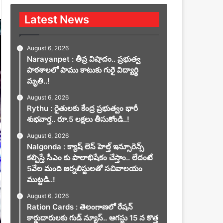
Latest News
August 6, 2026
Narayanpet : తీవ్ర విషాదం.. ప్రభుత్వ
పాఠశాలలో పాము కాటుకు గురై విద్యార్థి
మృతి..!
August 6, 2026
Rythu : రైతులకు కేంద్ర ప్రభుత్వం భారీ
శుభవార్త.. రూ.5 లక్షలు తీసుకోండి..!
August 6, 2026
Nalgonda : క్యాష్ లెస్ హెల్త్ ఇన్సూరెన్స్
కల్పిస్తే సీఎం కు పాలాభిషేకం చేస్తాం.. లేదంటే
5వేల మంది జర్నలిస్టులతో సచివాలయం
ముట్టడి..!
August 6, 2026
Ration Cards : తెలంగాణలో రేషన్
కార్డుదారులకు గుడ్ న్యూస్.. ఆగస్టు 15 న కొత్త