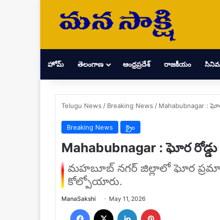
హోమ్
తెలంగాణ
ఆంధ్రప్రదేశ్
రాజకీయం
సిని
Telugu News
/
Breaking News
/
Mahabubnagar : ఘోర రో
Breaking News
క్రైం
Mahabubnagar : ఘోర రోడ్డు ప్
మహబూబ్ నగర్ జిల్లాలో ఘోర ప్రమాద
కోల్పోయారు.
Send
ManaSakshi
May 11, 2026
an
Facebook
X
LinkedIn
Pinterest
email