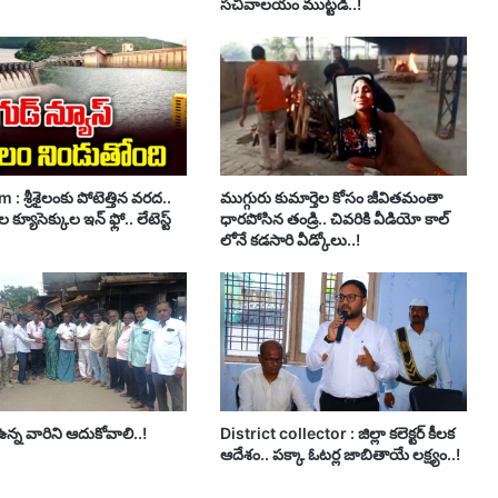
సచివాలయం ముట్టడి..!
 : శ్రీశైలంకు పోటెత్తిన వరద..
ముగ్గురు కుమార్తెల కోసం జీవితమంతా
 క్యూసెక్కుల ఇన్ ఫ్లో.. లేటెస్ట్
ధారపోసిన తండ్రి.. చివరికి వీడియో కాల్
లోనే కడసారి వీడ్కోలు..!
్న వారిని ఆదుకోవాలి..!
District collector : జిల్లా కలెక్టర్ కీలక
ఆదేశం.. పక్కా ఓటర్ల జాబితాయే లక్ష్యం..!