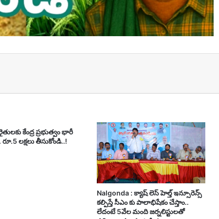
t
ైతులకు కేంద్ర ప్రభుత్వం భారీ
. రూ.5 లక్షలు తీసుకోండి..!
Nalgonda : క్యాష్ లెస్ హెల్త్ ఇన్సూరెన్స్
కల్పిస్తే సీఎం కు పాలాభిషేకం చేస్తాం..
లేదంటే 5వేల మంది జర్నలిస్టులతో