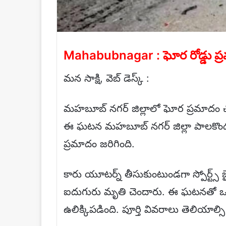
Mahabubnagar : ఘోర రోడ్డు ప్రమ
మన సాక్షి, వెబ్ డెస్క్ :
మహబూబ్ నగర్ జిల్లాలో ఘోర ప్రమాదం చోట
ఈ ఘటన మహబూబ్ నగర్ జిల్లా పాలకొండ చౌ
ప్రమాదం జరిగింది.
కారు యూటర్న్ తీసుకుంటుండగా స్పోర్ట్స్ 
ఐదుగురు మృతి చెందారు. ఈ ఘటనతో ఒక్
ఉలిక్కిపడింది. పూర్తి వివరాలు తెలియాల్స