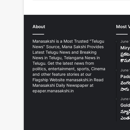
About
Most 
Manasakshi is a Most Trusted "Telugu
June 
News" Source, Mana Sakshi Provides
Mirya
Latest Telugu News and Breaking
ప్రకట
News in Telugu, Telangana News in
కొను
Telugu. Get the latest news from
politics, entertainment, sports, Cinema
June 
and other feature stories at our
Padd
Flagship Website manasakshi.in Read
వంగడా
Manasakshi Daily Newspaper at
సాగు 
epaper.manasakshi.in
June 
Gold
న్యూ
ఎంతం