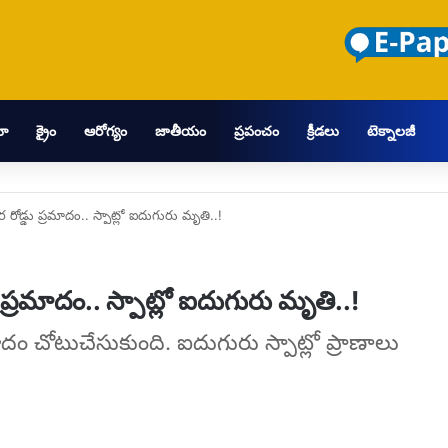
మా
క్రైం
ఆరోగ్యం
జాతీయం
ప్రపంచం
క్రీడలు
టెక్నాలజీ
డ్డు ప్రమాదం.. స్పాట్లో ఐదుగురు మృతి..!
రమాదం.. స్పాట్లో ఐదుగురు మృతి..!
ం చోటుచేసుకుంది. ఐదుగురు స్పాట్లో ప్రాణాలు