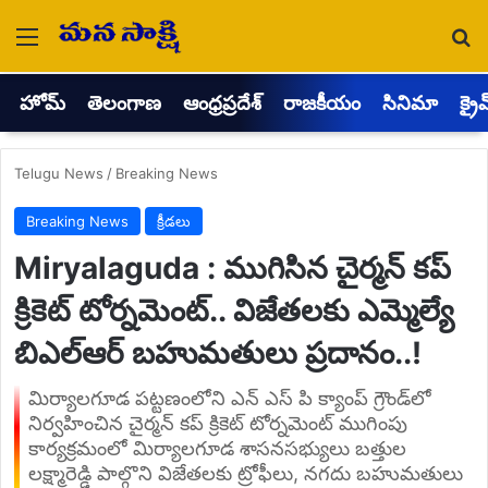
Menu
Se
హోమ్
తెలంగాణ
ఆంధ్రప్రదేశ్
రాజకీయం
సినిమా
క్రై
Telugu News
/
Breaking News
Breaking News
క్రీడలు
Miryalaguda : ముగిసిన చైర్మన్ కప్
క్రికెట్ టోర్నమెంట్.. విజేతలకు ఎమ్మెల్యే
బిఎల్ఆర్ బహుమతులు ప్రదానం..!
మిర్యాలగూడ పట్టణంలోని ఎన్ ఎస్ పి క్యాంప్ గ్రౌండ్‌లో
నిర్వహించిన చైర్మన్ కప్ క్రికెట్ టోర్నమెంట్ ముగింపు
కార్యక్రమంలో మిర్యాలగూడ శాసనసభ్యులు బత్తుల
లక్ష్మారెడ్డి పాల్గొని విజేతలకు ట్రోఫీలు, నగదు బహుమతులు