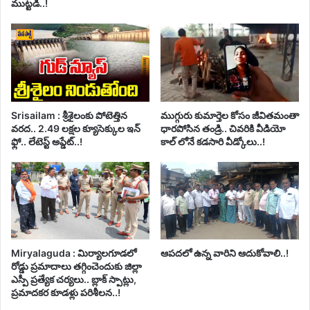
ముట్టడి..!
Srisailam : శ్రీశైలంకు పోటెత్తిన
ముగ్గురు కుమార్తెల కోసం జీవితమంతా
వరద.. 2.49 లక్షల క్యూసెక్కుల ఇన్
ధారపోసిన తండ్రి.. చివరికి వీడియో
ఫ్లో.. లేటెస్ట్ అప్డేట్..!
కాల్ లోనే కడసారి వీడ్కోలు..!
Miryalaguda : మిర్యాలగూడలో
ఆపదలో ఉన్న వారిని ఆదుకోవాలి..!
రోడ్డు ప్రమాదాలు తగ్గించెందుకు జిల్లా
ఎస్పీ ప్రత్యేక చర్యలు.. బ్లాక్ స్పాట్లు,
ప్రమాదకర కూడళ్లు పరిశీలన..!