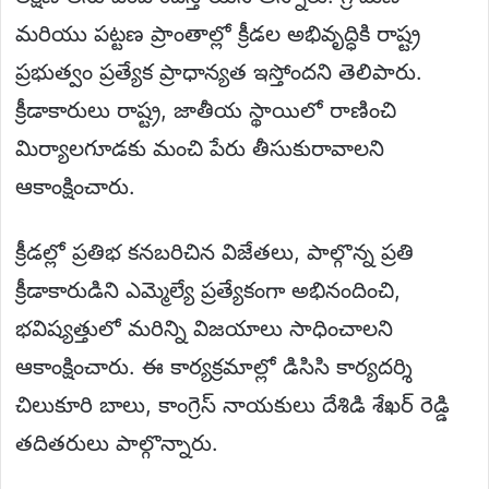
మరియు పట్టణ ప్రాంతాల్లో క్రీడల అభివృద్ధికి రాష్ట్ర
ప్రభుత్వం ప్రత్యేక ప్రాధాన్యత ఇస్తోందని తెలిపారు.
క్రీడాకారులు రాష్ట్ర, జాతీయ స్థాయిలో రాణించి
మిర్యాలగూడకు మంచి పేరు తీసుకురావాలని
ఆకాంక్షించారు.
క్రీడల్లో ప్రతిభ కనబరిచిన విజేతలు, పాల్గొన్న ప్రతి
క్రీడాకారుడిని ఎమ్మెల్యే ప్రత్యేకంగా అభినందించి,
భవిష్యత్తులో మరిన్ని విజయాలు సాధించాలని
ఆకాంక్షించారు. ఈ కార్యక్రమాల్లో డిసిసి కార్యదర్శి
చిలుకూరి బాలు, కాంగ్రెస్ నాయకులు దేశిడి శేఖర్ రెడ్డి
తదితరులు పాల్గొన్నారు.