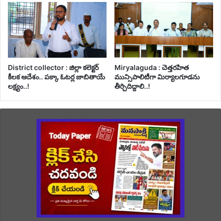
District collector : జిల్లా కలెక్టర్
Miryalaguda : చెత్తరహిత
కీలక ఆదేశం.. పక్కా ఓటర్ల జాబితాయే
మున్సిపాలిటీగా మిర్యాలగూడను
లక్ష్యం..!
తీర్చిదిద్దాలి..!