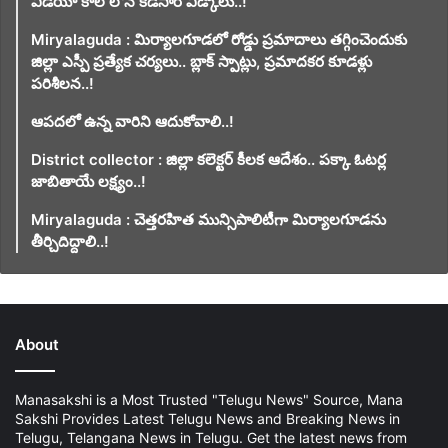
వీడియో కాల్ లోనే కడసారి వీడ్కోలు..!
Miryalaguda : మిర్యాలగూడలో రోడ్డు ప్రమాదాలు తగ్గించెందుకు
జిల్లా ఎస్పీ ప్రత్యేక చర్యలు.. బ్లాక్ స్పాట్లు, ప్రమాదకర కూడళ్లు
పరిశీలన..!
ఆపదలో ఉన్న వారిని ఆదుకోవాలి..!
District collector : జిల్లా కలెక్టర్ కీలక ఆదేశం.. పక్కా ఓటర్ల
జాబితాయే లక్ష్యం..!
Miryalaguda : చెత్తరహిత మున్సిపాలిటీగా మిర్యాలగూడను
తీర్చిదిద్దాలి..!
About
Manasakshi is a Most Trusted "Telugu News" Source, Mana
Sakshi Provides Latest Telugu News and Breaking News in
Telugu, Telangana News in Telugu. Get the latest news from