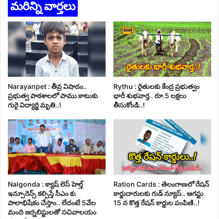
మరిన్ని వార్తలు
Narayanpet : తీవ్ర విషాదం..
Rythu : రైతులకు కేంద్ర ప్రభుత్వం
ప్రభుత్వ పాఠశాలలో పాము కాటుకు
భారీ శుభవార్త.. రూ.5 లక్షలు
గురై విద్యార్థి మృతి..!
తీసుకోండి..!
Nalgonda : క్యాష్ లెస్ హెల్త్
Ration Cards : తెలంగాణలో రేషన్
ఇన్సూరెన్స్ కల్పిస్తే సీఎం కు
కార్డుదారులకు గుడ్ న్యూస్.. ఆగస్టు
పాలాభిషేకం చేస్తాం.. లేదంటే 5వేల
15 న కొత్త రేషన్ కార్డుల పంపిణి..!
మంది జర్నలిస్టులతో సచివాలయం