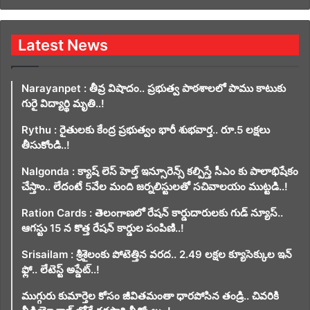
Latest News
Narayanpet : తీవ్ర విషాదం.. ప్రభుత్వ పాఠశాలలో పాము కాటుకు
గురై విద్యార్థి మృతి..!
Rythu : రైతులకు కేంద్ర ప్రభుత్వం భారీ శుభవార్త.. రూ.5 లక్షలు
తీసుకోండి..!
Nalgonda : క్యాష్ లెస్ హెల్త్ ఇన్సూరెన్స్ కల్పిస్తే సీఎం కు పాలాభిషేకం
చేస్తాం.. లేదంటే 5వేల మంది జర్నలిస్టులతో సచివాలయం ముట్టడి..!
Ration Cards : తెలంగాణలో రేషన్ కార్డుదారులకు గుడ్ న్యూస్..
ఆగస్టు 15 న కొత్త రేషన్ కార్డుల పంపిణి..!
Srisailam : శ్రీశైలంకు పోటెత్తిన వరద.. 2.49 లక్షల క్యూసెక్కుల ఇన్
ఫ్లో.. లేటెస్ట్ అప్డేట్..!
ముగ్గురు కుమార్తెల కోసం జీవితమంతా ధారపోసిన తండ్రి.. చివరికి