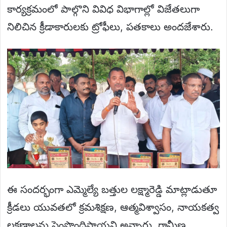
కార్యక్రమంలో పాల్గొని వివిధ విభాగాల్లో విజేతలుగా
నిలిచిన క్రీడాకారులకు ట్రోఫీలు, పతకాలు అందజేశారు.
ఈ సందర్భంగా ఎమ్మెల్యే బత్తుల లక్ష్మారెడ్డి మాట్లాడుతూ
క్రీడలు యువతలో క్రమశిక్షణ, ఆత్మవిశ్వాసం, నాయకత్వ
లక్షణాలను పెంపొందిస్తాయని అన్నారు. గ్రామీణ