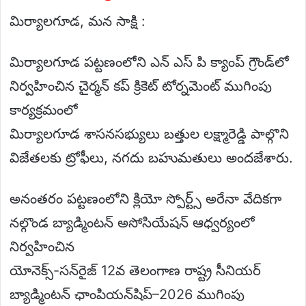
మిర్యాలగూడ, మన సాక్షి :
మిర్యాలగూడ పట్టణంలోని ఎన్ ఎస్ పి క్యాంప్ గ్రౌండ్‌లో
నిర్వహించిన చైర్మన్ కప్ క్రికెట్ టోర్నమెంట్ ముగింపు
కార్యక్రమంలో
మిర్యాలగూడ శాసనసభ్యులు బత్తుల లక్ష్మారెడ్డి పాల్గొని
విజేతలకు ట్రోఫీలు, నగదు బహుమతులు అందజేశారు.
అనంతరం పట్టణంలోని క్లియో స్పోర్ట్స్ అరేనా వేదికగా
నల్గొండ బ్యాడ్మింటన్ అసోసియేషన్ ఆధ్వర్యంలో
నిర్వహించిన
యోనెక్స్-సన్‌రైజ్ 12వ తెలంగాణ రాష్ట్ర సీనియర్
బ్యాడ్మింటన్ ఛాంపియన్‌షిప్–2026 ముగింపు