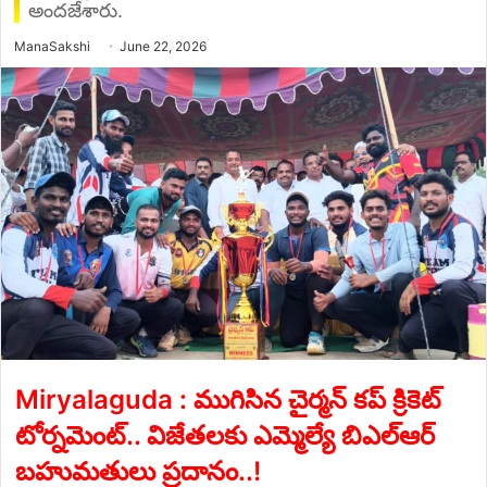
అందజేశారు.
Send
ManaSakshi
June 22, 2026
an
email
Miryalaguda : ముగిసిన చైర్మన్ కప్ క్రికెట్
టోర్నమెంట్.. విజేతలకు ఎమ్మెల్యే బిఎల్ఆర్
బహుమతులు ప్రదానం..!