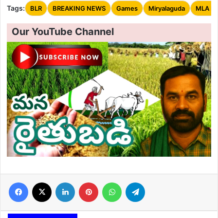
Tags:
BLR
BREAKING NEWS
Games
Miryalaguda
MLA B
Our YouTube Channel
Facebook
X
LinkedIn
Pinterest
WhatsApp
Telegram