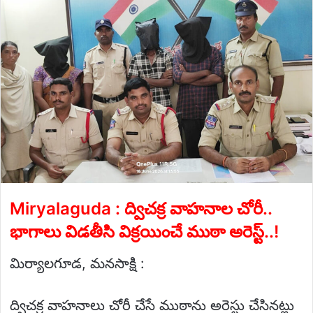
email
Miryalaguda : ద్విచక్ర వాహనాల చోరీ..
భాగాలు విడతీసి విక్రయించే ముఠా అరెస్ట్..!
మిర్యాలగూడ, మనసాక్షి :
ద్విచక్ర వాహనాలు చోరీ చేసే ముఠాను అరెస్టు చేసినట్లు