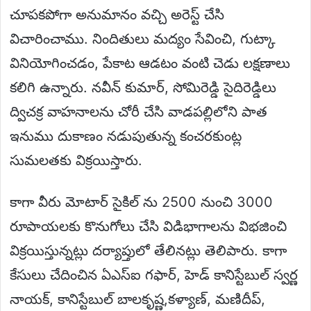
చూపకపోగా అనుమానం వచ్చి అరెస్ట్ చేసి
విచారించాము. నిందితులు మద్యం సేవించి, గుట్కా
వినియోగించడం, పేకాట ఆడటం వంటి చెడు లక్షణాలు
కలిగి ఉన్నారు. నవీన్ కుమార్, సోమిరెడ్డి సైదిరెడ్డిలు
ద్విచక్ర వాహనాలను చోరీ చేసి వాడపల్లిలోని పాత
ఇనుము దుకాణం నడుపుతున్న కంచరకుంట్ల
సుమలతకు విక్రయిస్తారు.
కాగా వీరు మోటార్ సైకిల్ ను 2500 నుంచి 3000
రూపాయలకు కొనుగోలు చేసి విడిభాగాలను విభజించి
విక్రయిస్తున్నట్లు దర్యాప్తులో తేలినట్లు తెలిపారు. కాగా
కేసులు చేదించిన ఏఎస్ఐ గఫార్, హెడ్ కానిస్టేబుల్ స్వర్ణ
నాయక్, కానిస్టేబుల్ బాలకృష్ణ,కళ్యాణ్, మణిదీప్,