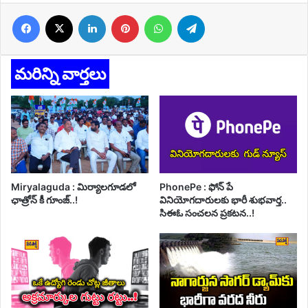
Facebook
X
LinkedIn
Pinterest
WhatsApp
Telegram
మరిన్ని వార్తలు
Miryalaguda : మిర్యాలగూడలో
PhonePe : ఫోన్ పే
ఛాత్రోన్ కీ గూంజ్..!
వినియోగదారులకు భారీ శుభవార్త..
సిఈఓ సంచలన ప్రకటన..!