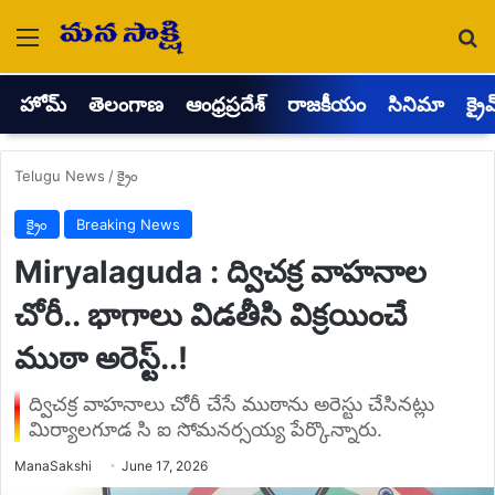
Menu
Se
హోమ్
తెలంగాణ
ఆంధ్రప్రదేశ్
రాజకీయం
సినిమా
క్రై
Telugu News
/
క్రైం
క్రైం
Breaking News
Miryalaguda : ద్విచక్ర వాహనాల
చోరీ.. భాగాలు విడతీసి విక్రయించే
ముఠా అరెస్ట్..!
ద్విచక్ర వాహనాలు చోరీ చేసే ముఠాను అరెస్టు చేసినట్లు
మిర్యాలగూడ సి ఐ సోమనర్సయ్య పేర్కొన్నారు.
Send
ManaSakshi
June 17, 2026
an