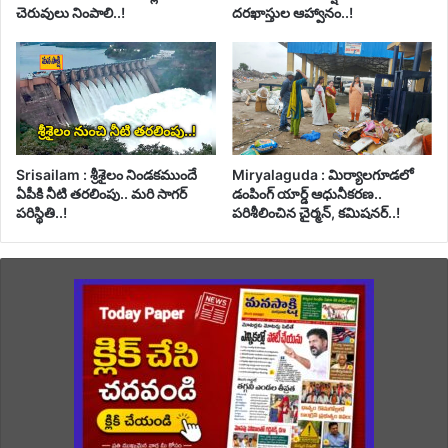
చెరువులు నింపాలి..!
దరఖాస్తుల ఆహ్వానం..!
Srisailam : శ్రీశైలం నిండకముందే
Miryalaguda : మిర్యాలగూడలో
ఏపీకి నీటి తరలింపు.. మరి సాగర్
డంపింగ్ యార్డ్ ఆధునీకరణ..
పరిస్థితి..!
పరిశీలించిన చైర్మన్, కమిషనర్..!