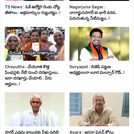
TS News : ఓకే ఉద్యోగి రెండు చోట్ల
Nagarjuna Sagar :
జీతాలు.. అక్రమార్కుల గుట్టురట్టు..!
నాగార్జునసాగర్ కు భారీ వరద..
పెరుగుతున్న నీటిమట్టం..!
Cheyutha : చేయూత కొత్త
Suryapet : బిజెపి పట్టణ
పింఛన్లకు నేటి నుంచి దరఖాస్తులు..
అధ్యక్షులుగా బూర మల్సూర్ గౌడ్..!
ఇలా దరఖాస్తు చేయాలి.. వీరు
అర్హులు..!
సాగర్ ఎడమ కాలువకు నీళ్లు వదిలి
Asara : ఆసరా పెన్షన్ కోసం