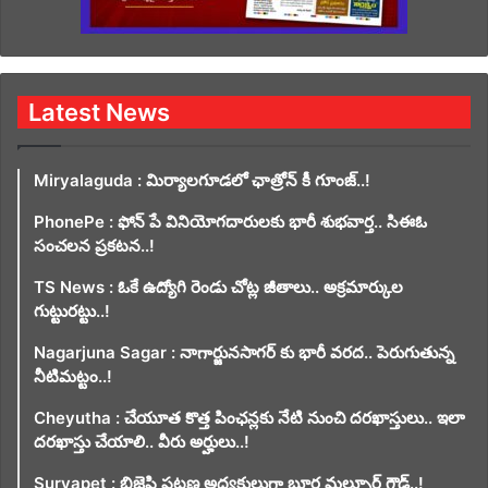
Latest News
Miryalaguda : మిర్యాలగూడలో ఛాత్రోన్ కీ గూంజ్..!
PhonePe : ఫోన్ పే వినియోగదారులకు భారీ శుభవార్త.. సిఈఓ
సంచలన ప్రకటన..!
TS News : ఓకే ఉద్యోగి రెండు చోట్ల జీతాలు.. అక్రమార్కుల
గుట్టురట్టు..!
Nagarjuna Sagar : నాగార్జునసాగర్ కు భారీ వరద.. పెరుగుతున్న
నీటిమట్టం..!
Cheyutha : చేయూత కొత్త పింఛన్లకు నేటి నుంచి దరఖాస్తులు.. ఇలా
దరఖాస్తు చేయాలి.. వీరు అర్హులు..!
Suryapet : బిజెపి పట్టణ అధ్యక్షులుగా బూర మల్సూర్ గౌడ్..!