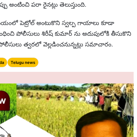
 నిప్పు అంటించి పరా రైనట్లు తెలుస్తుంది.
మయంలో పెట్రోల్ అంటుకొని స్వల్ప గాయాలు కూడా
ి పోలీసులు శిరీష్ కుమార్ ను అదుపులోకి తీసుకొని
ాలు పోలీసులు త్వరలో వెల్లడించనున్నట్లు సమాచారం.
da
Telugu news