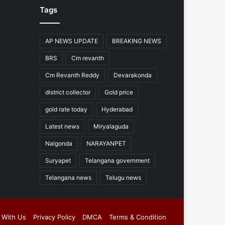
Tags
AP NEWS UPDATE
BREAKING NEWS
BRS
Cm revanth
Cm Revanth Reddy
Devarakonda
district collector
Gold price
gold rate today
Hyderabad
Latest news
Miryalaguda
Nalgonda
NARAYANPET
Suryapet
Telangana government
Telangana news
Telugu news
 With Us
Privacy Policy
DMCA
Terms & Condition