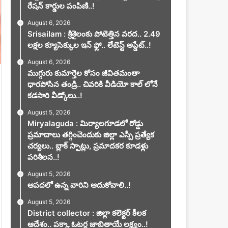
రేషన్ కార్డుల పంపిణి..!
August 6, 2026
Srisailam : శ్రీశైలంకు పోటెత్తిన వరద.. 2.49
లక్షల క్యూసెక్కుల ఇన్ ఫ్లో.. లేటెస్ట్ అప్డేట్..!
August 6, 2026
ముగ్గురు కుమార్తెల కోసం జీవితమంతా
ధారపోసిన తండ్రి.. చివరికి వీడియో కాల్ లోనే
కడసారి వీడ్కోలు..!
August 5, 2026
Miryalaguda : మిర్యాలగూడలో రోడ్డు
ప్రమాదాలు తగ్గించెందుకు జిల్లా ఎస్పీ ప్రత్యేక
చర్యలు.. బ్లాక్ స్పాట్లు, ప్రమాదకర కూడళ్లు
పరిశీలన..!
August 5, 2026
ఆపదలో ఉన్న వారిని ఆదుకోవాలి..!
August 5, 2026
District collector : జిల్లా కలెక్టర్ కీలక
ఆదేశం.. పక్కా ఓటర్ల జాబితాయే లక్ష్యం..!