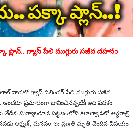
 ప్లాన్.. గ్యాస్ పేలి ముగ్గురు సజీవ దహనం
లాల్ వాడలో గ్యాస్ సిలిండర్ పేలి ముగ్గురు సజీవ
ి. అందరూ ప్రమాదంగా భావించినప్పటికీ ఇది పథకం
తేదీన మిర్యాలగూడ పట్టణంలోని కలాల్వాడలో అర్ధరాత్రి
 మనవడు లక్ష్మణ్, మనవరాలు ప్రణతి మృతి చెందిన విషయం