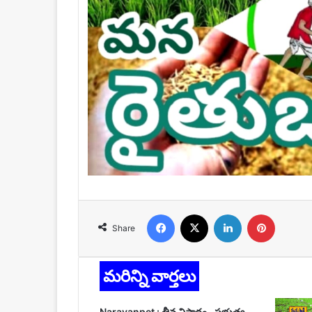
Facebook
X
LinkedIn
Pinteres
Share
మరిన్ని వార్తలు
Narayanpet : తీవ్ర విషాదం.. ప్రభుత్వ