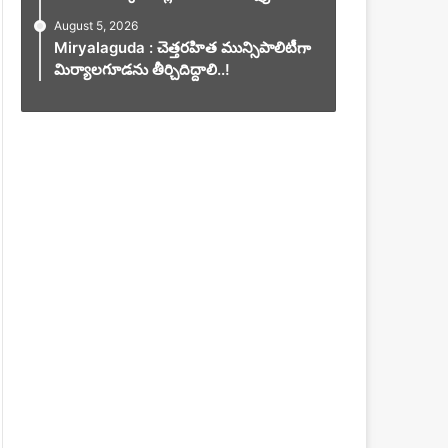
August 5, 2026
Miryalaguda : చెత్తరహిత మున్సిపాలిటీగా
మిర్యాలగూడను తీర్చిదిద్దాలి..!