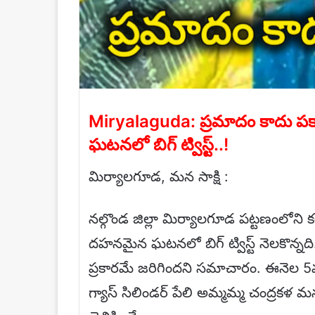
Miryalaguda: ప్రమాదం కాదు పక్కా
ఘటనలో బిగ్ ట్విస్ట్..!
మిర్యాలగూడ, మన సాక్షి :
నల్గొండ జిల్లా మిర్యాలగూడ పట్టణంలోని క
దహనమైన ఘటనలో బిగ్ ట్విస్ట్ నెలకొన్నద
ప్రకారమే జరిగిందని సమాచారం. ఈనెల 5వ 
గ్యాస్ సిలిండర్ పేలి అమ్మమ్మ చంద్రకళ