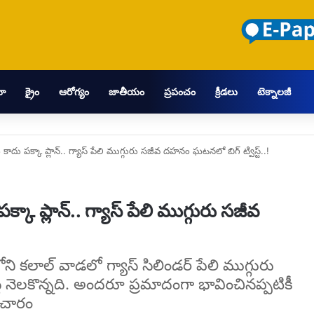
మా
క్రైం
ఆరోగ్యం
జాతీయం
ప్రపంచం
క్రీడలు
టెక్నాలజీ
దు పక్కా ప్లాన్.. గ్యాస్ పేలి ముగ్గురు సజీవ దహనం ఘటనలో బిగ్ ట్విస్ట్..!
ా ప్లాన్.. గ్యాస్ పేలి ముగ్గురు సజీవ
ని కలాల్ వాడలో గ్యాస్ సిలిండర్ పేలి ముగ్గురు
 నెలకొన్నది. అందరూ ప్రమాదంగా భావించినప్పటికీ
ాచారం