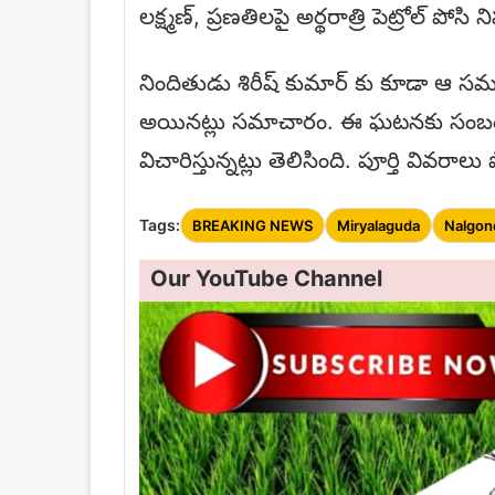
లక్ష్మణ్, ప్రణతిలపై అర్థరాత్రి పెట్రోల్ పోసి
నిందితుడు శిరీష్ కుమార్ కు కూడా ఆ స
అయినట్లు సమాచారం. ఈ ఘటనకు సంబంధించ
విచారిస్తున్నట్లు తెలిసింది. పూర్తి వివర
Tags:
BREAKING NEWS
Miryalaguda
Nalgon
Our YouTube Channel