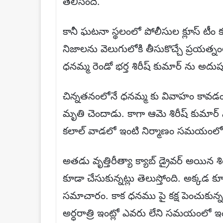
తెలిసిందే.
కానీ ఘటనా స్థలంలో పోలీసుల క్లూస్ టీం
నిజాలను వెలుగులోకి తీసుకొచ్చే ప్రయత
ధనమ్మ రెండో భర్త శిరీష్ కుమార్ ను అదుపులో
చిన్నతనంలోనే ధనమ్మ కు వివాహం కావడంతో
మృతి చెందాడు. కాగా ఆమె శిరీష్ కుమార్ 
కలాల్ వాడలో ఇంటి నిర్మాణం సమయంలో వి
అతడు వృత్తిరీత్యా క్యాబ్ డ్రైవర్ అయి
కూడా చేసుకున్నట్లు తెలుస్తోంది. అక్కడ క
సమాచారం. కాక ధనము పై కక్ష పెంచుకున్న శ
అర్ధరాత్రి ఇంట్లో ఎవరు లేని సమయంలో ఇంట్ల