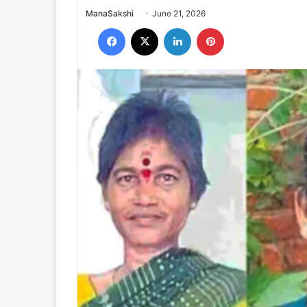
Send
ManaSakshi
June 21, 2026
an
Facebook
X
LinkedIn
Pinterest
email