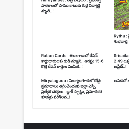
పాఠశాలలో పాము కాటుకు గురై విద్యార్థి
మృతి..!
Rythu : ర
శుభవార్త.
Ration Cards : తెలంగాణలో రేషన్
Srisailam
కార్డుదారులకు గుడ్ న్యూస్.. ఆగస్టు 15 న
2.49 లక్షల
కొత్త రేషన్ కార్డుల పంపిణి..!
అప్డేట్..!
Miryalaguda : మిర్యాలగూడలో రోడ్డు
ఆపదలో ఉన
ప్రమాదాలు తగ్గించెందుకు జిల్లా ఎస్పీ
ప్రత్యేక చర్యలు.. బ్లాక్ స్పాట్లు, ప్రమాదకర
కూడళ్లు పరిశీలన..!