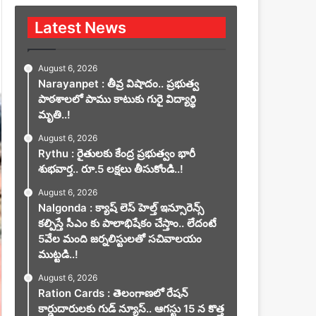
Latest News
August 6, 2026
Narayanpet : తీవ్ర విషాదం.. ప్రభుత్వ
పాఠశాలలో పాము కాటుకు గురై విద్యార్థి
మృతి..!
August 6, 2026
Rythu : రైతులకు కేంద్ర ప్రభుత్వం భారీ
శుభవార్త.. రూ.5 లక్షలు తీసుకోండి..!
August 6, 2026
Nalgonda : క్యాష్ లెస్ హెల్త్ ఇన్సూరెన్స్
కల్పిస్తే సీఎం కు పాలాభిషేకం చేస్తాం.. లేదంటే
5వేల మంది జర్నలిస్టులతో సచివాలయం
ముట్టడి..!
August 6, 2026
Ration Cards : తెలంగాణలో రేషన్
కార్డుదారులకు గుడ్ న్యూస్.. ఆగస్టు 15 న కొత్త