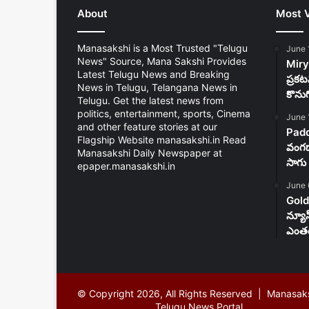
About
Most 
Manasakshi is a Most Trusted "Telugu
June 
News" Source, Mana Sakshi Provides
Mirya
Latest Telugu News and Breaking
ప్రకట
News in Telugu, Telangana News in
కొను
Telugu. Get the latest news from
politics, entertainment, sports, Cinema
June 
and other feature stories at our
Padd
Flagship Website manasakshi.in Read
వంగడా
Manasakshi Daily Newspaper at
సాగు 
epaper.manasakshi.in
June 
Gold
న్యూ
ఎంతం
© Copyright 2026, All Rights Reserved | Manasak
Telugu News Portal