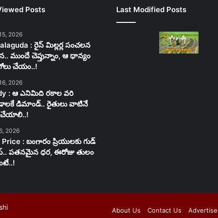
Viewed Posts
Last Modified Posts
15, 2026
laguda : రైస్ మిల్లర్ల సంచలన
న.. ముందే చెప్తున్నాం, ఆ ధాన్యం
గోలు చేయం..!
16, 2026
y : ఆ ఎనిమిది రకాల వరి
లకే డిమాండ్.. రైతులు వాటినే
చేయాలి..!
6, 2026
 Price : బంగారం ప్రియులకు గుడ్
స్.. పతనమైన ధర, ఈరోజు తులం
టే..!
shi
About Us
Contact Us
Advertise