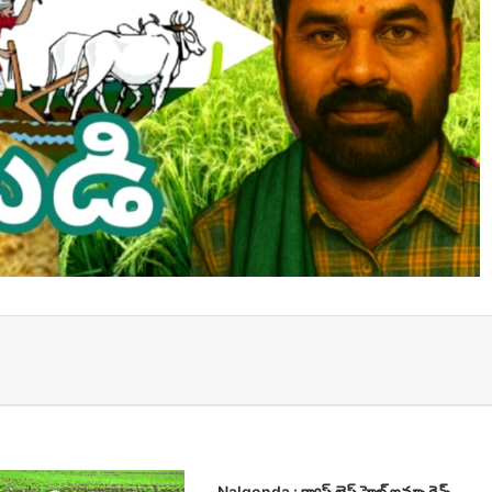
t
Nalgonda : క్యాష్ లెస్ హెల్త్ ఇన్సూరెన్స్