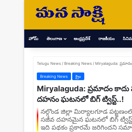
హోమ్
తెలంగాణ
ఆంధ్రప్రదేశ్
రాజకీయం
సిని
Telugu News
/
Breaking News
/
Miryalaguda: ప్రమాదం కా
Breaking News
క్రైం
Miryalaguda: ప్రమాదం కాదు పక్క
దహనం ఘటనలో బిగ్ ట్విస్ట్..!
నల్గొండ జిల్లా మిర్యాలగూడ పట్టణంలో
సజీవ దహనమైన ఘటనలో బిగ్ ట్విస్ట్
ఇది పథకం ప్రకారమే జరిగిందని సమ