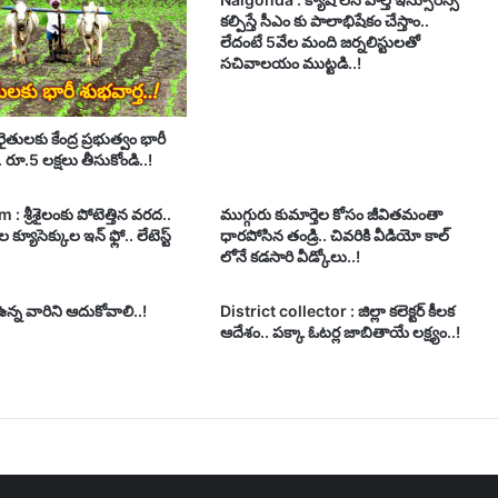
కల్పిస్తే సీఎం కు పాలాభిషేకం చేస్తాం..
లేదంటే 5వేల మంది జర్నలిస్టులతో
సచివాలయం ముట్టడి..!
ైతులకు కేంద్ర ప్రభుత్వం భారీ
. రూ.5 లక్షలు తీసుకోండి..!
 : శ్రీశైలంకు పోటెత్తిన వరద..
ముగ్గురు కుమార్తెల కోసం జీవితమంతా
 క్యూసెక్కుల ఇన్ ఫ్లో.. లేటెస్ట్
ధారపోసిన తండ్రి.. చివరికి వీడియో కాల్
లోనే కడసారి వీడ్కోలు..!
్న వారిని ఆదుకోవాలి..!
District collector : జిల్లా కలెక్టర్ కీలక
ఆదేశం.. పక్కా ఓటర్ల జాబితాయే లక్ష్యం..!