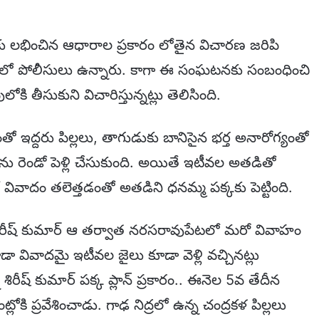
 కు లభించిన ఆధారాల ప్రకారం లోతైన విచారణ జరిపి
్నంలో పోలీసులు ఉన్నారు. కాగా ఈ సంఘటనకు సంబంధించి
కి తీసుకుని విచారిస్తున్నట్లు తెలిసింది.
 ఇద్దరు పిల్లలు, తాగుడుకు బానిసైన భర్త అనారోగ్యంతో
ను రెండో పెళ్లి చేసుకుంది. అయితే ఇటీవల అతడితో
వాదం తలెత్తడంతో అతడిని ధనమ్మ పక్కకు పెట్టింది.
న శిరీష్ కుమార్ ఆ తర్వాత నరసరావుపేటలో మరో వివాహం
ూడా వివాదమై ఇటీవల జైలు కూడా వెళ్లి వచ్చినట్లు
ిరీష్ కుమార్ పక్క ప్లాన్ ప్రకారం.. ఈనెల 5వ తేదీన
ోకి ప్రవేశించాడు. గాఢ నిద్రలో ఉన్న చంద్రకళ పిల్లలు