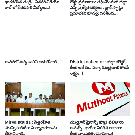
ధారపోసిన తండ్రి.. చివరికి వీడియో
రోడ్డు ప్రమాదాలు తగ్గించెందుకు జిల్లా
కాల్ లోనే కడసారి వీడ్కోలు..!
ఎస్పీ ప్రత్యేక చర్యలు.. బ్లాక్ స్పాట్లు,
ప్రమాదకర కూడళ్లు పరిశీలన..!
ఆపదలో ఉన్న వారిని ఆదుకోవాలి..!
District collector : జిల్లా కలెక్టర్
కీలక ఆదేశం.. పక్కా ఓటర్ల జాబితాయే
లక్ష్యం..!
Miryalaguda : చెత్తరహిత
ముత్తూట్ ఫైనాన్స్ క్యూ1 ఫలితాలు
మున్సిపాలిటీగా మిర్యాలగూడను
అదుర్స్.. భారీగా పెరిగిన లాభాలు,
తీర్చిదిద్దాలి..!
కీలక నాయకత్వ మార్పులు!