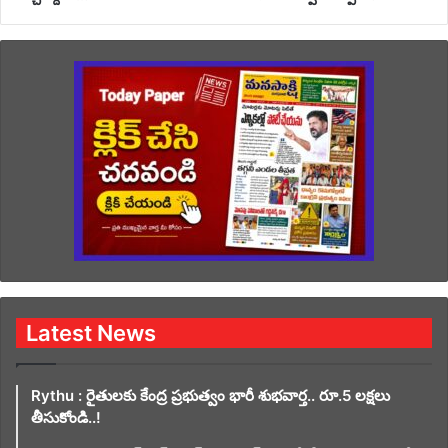
Latest News
Rythu : రైతులకు కేంద్ర ప్రభుత్వం భారీ శుభవార్త.. రూ.5 లక్షలు
తీసుకోండి..!