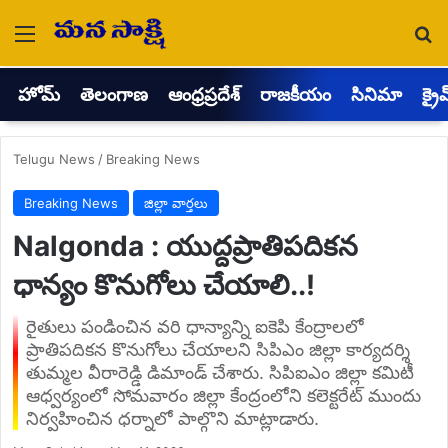
Menu
Se
హోమ్
తెలంగాణ
ఆంధ్రప్రదేశ్
రాజకీయం
సినిమా
క్రై
Telugu News
/
Breaking News
Breaking News
జిల్లా వార్తలు
Nalgonda : యుద్దప్రాతిపదికన
ధాన్యం కొనుగోలు చేయాలి..!
రైతులు పండించిన వరి ధాన్యాన్ని ఐకెపి కేంద్రాలలో
ప్రాతిపదికన కొనుగోలు చేయాలని సిపిఎం జిల్లా కార్యదర్శి
తుమ్మల వీరారెడ్డి డిమాండ్ చేశారు. సిపిఐఎం జిల్లా కమిటీ
ఆధ్వర్యంలో సోమవారం జిల్లా కేంద్రంలోని కలెక్టరేట్ ముందు
నిర్వహించిన ధర్నాలో పాల్గొని మాట్లాడారు.