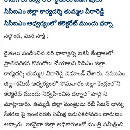
సిపిఐఎం జిల్లా కార్యదర్శి తుమ్మల వీరారెడ్డి
సిపిఐఎం ఆధ్వర్యంలో కలెక్టరేట్ ముందు ధర్నా
నల్గొండ, మన సాక్షి :
రైతులు పండించిన వరి ధాన్యాన్ని ఐకెపి కేంద్రాలలో
ప్రాతిపదికన కొనుగోలు చేయాలని సిపిఎం జిల్లా
కార్యదర్శి తుమ్మల వీరారెడ్డి డిమాండ్ చేశారు. సిపిఐఎం
జిల్లా కమిటీ ఆధ్వర్యంలో సోమవారం జిల్లా కేంద్రంలోని
కలెక్టరేట్ ముందు నిర్వహించిన ధర్నాలో పాల్గొని
మాట్లాడారు. ఉమ్మడి జిల్లా మంత్రులు రబీ సీజన్ ధాన్య
సేకరణ పై ఇంతవరకు సమీక్ష జరుపకపోవడం దారుణం
అన్నారు. ఇకనైనా జిల్లా అధికారులతో మంత్రి సమీక్షించి