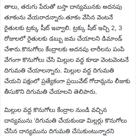
తాలు, తరుగు పేరుతో బస్తా దాన్యమునకు అదనపు
తూకంను వేయరాదన్నారు.తూకం వేసిన వెంటనే
రైతులకు ట్రక్కు షీట్ ఇవ్వాలి. ట్రక్కు షీట్ ఇచ్చి 2, 3
రోజులలో రైతులకు డబ్బు జమ చేయాలని డిమాండ్
చేశారు.కొనుగోలు కేంద్రాలకు అదనపు లారీలను పంపి
వేగంగా కొనుగోలు చేసి మిల్లుల వద్ద కూడా వెంటవెంటనే
దిగుమతి చేయాలన్నారు. మిల్లుల వద్ద దిగుమతి
చేయని పక్షంలో ప్రత్యేకంగా ప్రయివేట్ గోదామ్లను లీజుకు
తీసుకొని దిగుమతి చేయాలని తెలిపారు.
మిల్లుల వద్ద కొనుగోలు కేంద్రాల నుండి వచ్చిన
దాన్యమును ‘దిగుమతి చేయకుండా మిల్లర్లు కొనుగోలు
చేసిన దాన్యమును దిగుమతి చేసుకుంటున్నారని