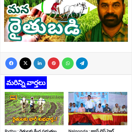
Facebook
X
LinkedIn
Pinterest
WhatsApp
Telegram
మరిన్ని వార్తలు
Rythu : రైతులకు కేంద్ర ప్రభుత్వం
Nalgonda : క్యాష్ లెస్ హెల్త్