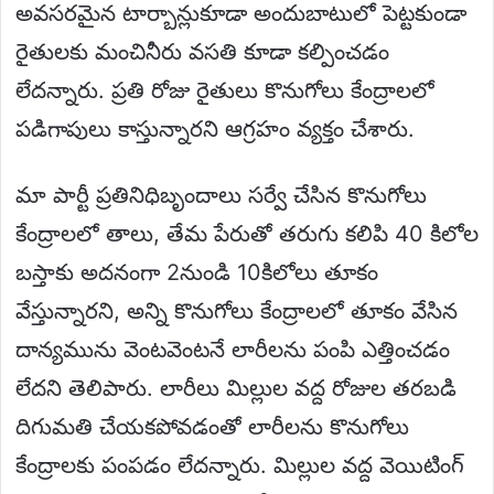
అవసరమైన టార్బాన్లుకూడా అందుబాటులో పెట్టకుండా
రైతులకు మంచినీరు వసతి కూడా కల్పించడం
లేదన్నారు. ప్రతి రోజు రైతులు కొనుగోలు కేంద్రాలలో
పడిగాపులు కాస్తున్నారని ఆగ్రహం వ్యక్తం చేశారు.
మా పార్టీ ప్రతినిధిబృందాలు సర్వే చేసిన కొనుగోలు
కేంద్రాలలో తాలు, తేమ పేరుతో తరుగు కలిపి 40 కిలోల
బస్తాకు అదనంగా 2నుండి 10కిలోలు తూకం
వేస్తున్నారని, అన్ని కొనుగోలు కేంద్రాలలో తూకం వేసిన
దాన్యమును వెంటవెంటనే లారీలను పంపి ఎత్తించడం
లేదని తెలిపారు. లారీలు మిల్లుల వద్ద రోజుల తరబడి
దిగుమతి చేయకపోవడంతో లారీలను కొనుగోలు
కేంద్రాలకు పంపడం లేదన్నారు. మిల్లుల వద్ద వెయిటింగ్