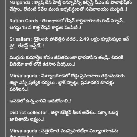
Nalgonda : క్యాష్ లెస్ హెల్త్ ఇన్సూరెన్స్ కల్పిస్తే సీఎం కు పాలాభిషేకం
చేస్తాం.. లేదంటే 5వేల మంది జర్నలిస్టులతో సచివాలయం ముట్టడి..!
Ration Cards : తెలంగాణలో రేషన్ కార్డుదారులకు గుడ్ న్యూస్..
ఆగస్టు 15 న కొత్త రేషన్ కార్డుల పంపిణి..!
Srisailam : శ్రీశైలంకు పోటెత్తిన వరద.. 2.49 లక్షల క్యూసెక్కుల ఇన్
ఫ్లో.. లేటెస్ట్ అప్డేట్..!
ముగ్గురు కుమార్తెల కోసం జీవితమంతా ధారపోసిన తండ్రి.. చివరికి
వీడియో కాల్ లోనే కడసారి వీడ్కోలు..!
Miryalaguda : మిర్యాలగూడలో రోడ్డు ప్రమాదాలు తగ్గించెందుకు
జిల్లా ఎస్పీ ప్రత్యేక చర్యలు.. బ్లాక్ స్పాట్లు, ప్రమాదకర కూడళ్లు
పరిశీలన..!
ఆపదలో ఉన్న వారిని ఆదుకోవాలి..!
District collector : జిల్లా కలెక్టర్ కీలక ఆదేశం.. పక్కా ఓటర్ల
జాబితాయే లక్ష్యం..!
Miryalaguda : చెత్తరహిత మున్సిపాలిటీగా మిర్యాలగూడను