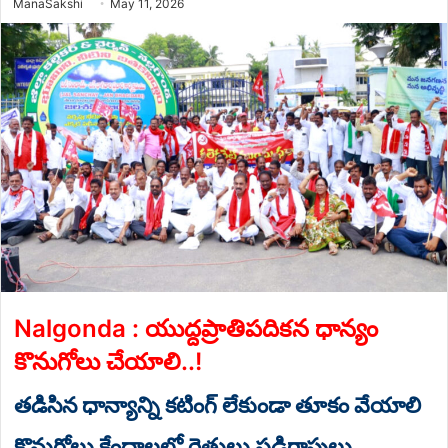
Send
ManaSakshi
May 11, 2026
an
email
Nalgonda : యుద్దప్రాతిపదికన ధాన్యం
కొనుగోలు చేయాలి..!
తడిసిన ధాన్యాన్ని కటింగ్ లేకుండా తూకం వేయాలి
కొనుగోలు కేంద్రాలలో రైతులు పడిగాపులు