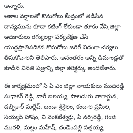
అన్నారు.
ఆకాల వర్షాలతో కొనుగోలు కేంద్రంలో తడిసిన
దాన్యమును కూడా కటింగ్ లేకుండా తూకం వేసి,జిల్లా
అధికారులు రెగ్యులర్గా పర్యవేక్షణ చేసి
యుద్దప్రాతిపదికన కొనుగోలు జరిగే విధంగా చర్యలు
తీసుకోవాలని తెలిపారు. అనంతరం అన్ని డిమాండ్లతో
కూడిన వినతి పత్రాన్ని జిల్లా కలెక్టర్కు అందజేశారు.
ఈ కార్యక్రమంలో సి పి ఎం జిల్లా నాయకులు ముదిరెడ్డి
సుధాకర్ రెడ్డి, నారీ ఐలయ్య, పాలడుగు నాగార్జున,
డబ్బికార్ మల్లేష్, బండా శ్రీశైలం, కందాల ప్రమీల,
సయ్యద్ హాషం, వి వెంకటేశ్వర్లు, పి నర్సిరెడ్డి, గంజి
మురళి, మల్లం మహేష్, దండెంపల్లి సత్తయ్య,