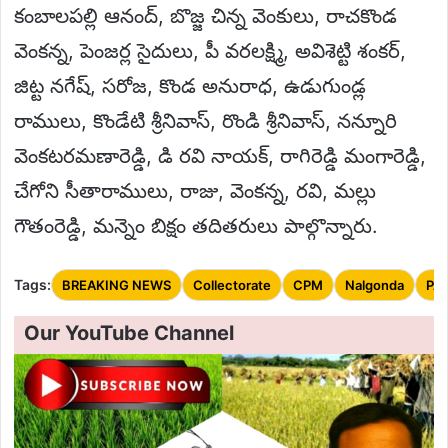
కంబాలపల్లి ఆనంద్, బొజ్జ చిన్న వెంకులు, రాచకొండ
వెంకన్న, పెంజర్ల సైదులు, పీ వరలక్ష్మి, అవిశెట్టి శంకర్,
జిట్ట నగేష్, సరోజ, కొండ అనురాధ, ఉడుగుండ్ల
రాములు, కొండేటి శ్రీనివాస్, రొండి శ్రీనివాస్, నన్నూరి
వెంకటరమణారెడ్డి, డి రవి నాయక్, రాగిరెడ్డి మంగారెడ్డి,
చేగోని సీతారాములు, రాజు, వెంకన్న, రవి, మల్లు
గౌతంరెడ్డి, మన్నెం బిక్షం తదితరులు పాల్గొన్నారు.
Tags:
BREAKING NEWS
Collectorate
CPM
Nalgonda
PA
Our YouTube Channel