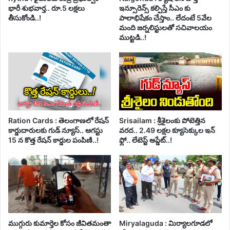
భారీ శుభవార్త.. రూ.5 లక్షలు
ఇన్సూరెన్స్ కల్పిస్తే సీఎం కు
తీసుకోండి..!
పాలాభిషేకం చేస్తాం.. లేదంటే 5వేల
మంది జర్నలిస్టులతో సచివాలయం
ముట్టడి..!
Ration Cards : తెలంగాణలో రేషన్
Srisailam : శ్రీశైలంకు పోటెత్తిన
కార్డుదారులకు గుడ్ న్యూస్.. ఆగస్టు
వరద.. 2.49 లక్షల క్యూసెక్కుల ఇన్
15 న కొత్త రేషన్ కార్డుల పంపిణి..!
ఫ్లో.. లేటెస్ట్ అప్డేట్..!
ముగ్గురు కుమార్తెల కోసం జీవితమంతా
Miryalaguda : మిర్యాలగూడలో