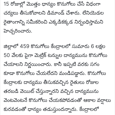
15 రోజుల్లో మొత్తం ధాన్యం కొనుగోలు చేసే విధంగా
చర్యలు తీసుకోవాలని డిమాండ్ చేశారు. లేనియెడల
రైతాంగాన్ని సమీకరించి ఎక్కడికక్కడ నిర్బంధిస్తామని
హెచ్చరించారు.
జిల్లాలో 459 కొనుగోలు కేంద్రాలలో సుమారు 6 లక్షల
50 వేలకు పైగా మెట్రిక్ టన్నుల దాన్యమును కొనుగోలు
చేయాలని నిర్ణయించారు. కానీ ఇప్పటి వరకు సగం
కూడా కొనుగోలు చేయలేదని మండిపడ్డారు. కొనుగోలు
కేంద్రాలకు దాన్యము తీసుకవచ్చిన రైతులు రోజుల
తరబడి వెయిట్ చేస్తున్నారని వచ్చిన దాన్యమును
వెంటవెంటనే కొనుగోలు చేయకపోవడంతో ఆకాల వర్షాలు
కురవడంతో ధాన్యం తడుస్తుందన్నారు. కేంద్రాలలో