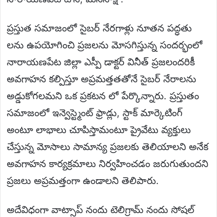
ప్రస్తుత సమాజంలో సైబర్ నేరగాళ్లు నూతన పద్ధతు
లను ఉపయోగించి ప్రజలను మోసగిస్తున్న సందర్భంలో
నారాయణపేట జిల్లా ఎస్పీ డాక్టర్ వినీత్ ప్రజలందరికీ
అవగాహన కల్పిస్తూ అప్రమత్తతతోనే సైబర్ నేరాలను
అడ్డుకోగలమని ఒక ప్రకటన లో పేర్కొన్నారు. ప్రస్తుతం
సమాజంలో ఇన్వెస్ట్మెంట్ ఫ్రాడ్లు, స్టాక్ మార్కెటింగ్
అంటూ లాభాలు చూపిస్తామంటూ ప్రైవేటు వ్యక్తులు
చేస్తున్న మోసాలు సామాన్య ప్రజలకు తెలియాలని అనేక
అవగాహన కార్యక్రమాలు నిర్వహించడం జరుగుతుందని
ప్రజలు అప్రమత్తంగా ఉండాలని తెలిపారు.
అదేవిధంగా వాట్సాప్ నందు టెలిగ్రామ్ నందు సోషల్