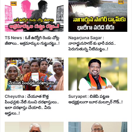
TS News : ఓకే ఉద్యోగి రెండు చోట్ల
Nagarjuna Sagar :
జీతాలు.. అక్రమార్కుల గుట్టురట్టు..!
నాగార్జునసాగర్ కు భారీ వరద..
పెరుగుతున్న నీటిమట్టం..!
Cheyutha : చేయూత కొత్త
Suryapet : బిజెపి పట్టణ
పింఛన్లకు నేటి నుంచి దరఖాస్తులు..
అధ్యక్షులుగా బూర మల్సూర్ గౌడ్..!
ఇలా దరఖాస్తు చేయాలి.. వీరు
అర్హులు..!