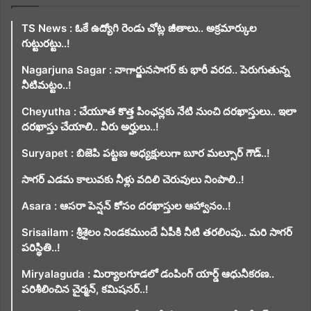
TS News : ఓకే ఉద్యోగి రెండు చోట్ల జీతాలు.. అక్రమార్కుల
గుట్టురట్టు..!
Nagarjuna Sagar : నాగార్జునసాగర్ కు భారీ వరద.. పెరుగుతున్న
నీటిమట్టం..!
Cheyutha : చేయూత కొత్త పింఛన్లకు నేటి నుంచి దరఖాస్తులు.. ఇలా
దరఖాస్తు చేయాలి.. వీరు అర్హులు..!
Suryapet : బిజెపి పట్టణ అధ్యక్షులుగా బూర మల్సూర్ గౌడ్..!
సాగర్ ఎడమ కాలువకు నీళ్లు వదిలి చెరువులు నింపాలి..!
Asara : ఆసరా పెన్షన్ కోసం దరఖాస్తుల ఆహ్వానం..!
Srisailam : శ్రీశైలం నిండకముందే ఏపీకి నీటి తరలింపు.. మరి సాగర్
పరిస్థితి..!
Miryalaguda : మిర్యాలగూడలో డంపింగ్ యార్డ్ ఆధునీకరణ..
పరిశీలించిన చైర్మన్, కమిషనర్..!