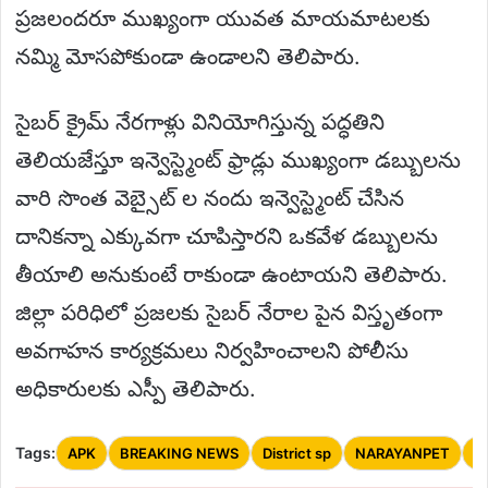
ప్రజలందరూ ముఖ్యంగా యువత మాయమాటలకు
నమ్మి మోసపోకుండా ఉండాలని తెలిపారు.
సైబర్ క్రైమ్ నేరగాళ్లు వినియోగిస్తున్న పద్ధతిని
తెలియజేస్తూ ఇన్వెస్ట్మెంట్ ఫ్రాడ్లు ముఖ్యంగా డబ్బులను
వారి సొంత వెబ్సైట్ ల నందు ఇన్వెస్ట్మెంట్ చేసిన
దానికన్నా ఎక్కువగా చూపిస్తారని ఒకవేళ డబ్బులను
తీయాలి అనుకుంటే రాకుండా ఉంటాయని తెలిపారు.
జిల్లా పరిధిలో ప్రజలకు సైబర్ నేరాల పైన విస్తృతంగా
అవగాహన కార్యక్రమలు నిర్వహించాలని పోలీసు
అధికారులకు ఎస్పీ తెలిపారు.
Tags:
APK
BREAKING NEWS
District sp
NARAYANPET
T