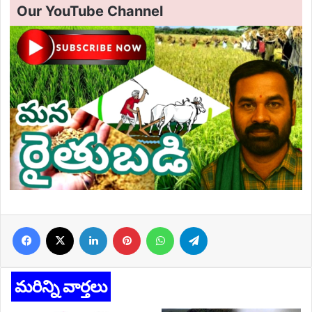
Our YouTube Channel
Facebook
X
LinkedIn
Pinterest
WhatsApp
Telegram
మరిన్ని వార్తలు