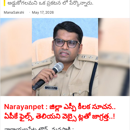
అడ్డుకోగలమని ఒక ప్రకటన లో పేర్కొన్నారు.
Send
ManaSakshi
May 17, 2026
an
email
Narayanpet : జిల్లా ఎస్పీ కీలక సూచన..
ఏపీకే ఫైల్స్, తెలియని వెబ్సై ట్లతో జాగ్రత్త..!
నారాయణపేట టౌన్, మనసాక్షి :