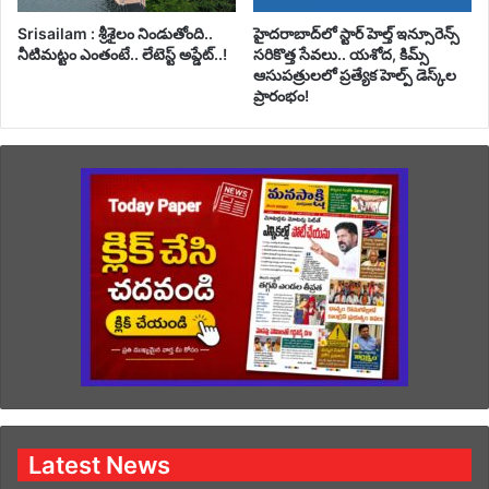
Srisailam : శ్రీశైలం నిండుతోంది..
హైదరాబాద్‌లో స్టార్ హెల్త్ ఇన్సూరెన్స్
నీటిమట్టం ఎంతంటే.. లేటెస్ట్ అప్డేట్..!
సరికొత్త సేవలు.. యశోద, కిమ్స్
ఆసుపత్రులలో ప్రత్యేక హెల్ప్ డెస్క్‌ల
ప్రారంభం!
Latest News