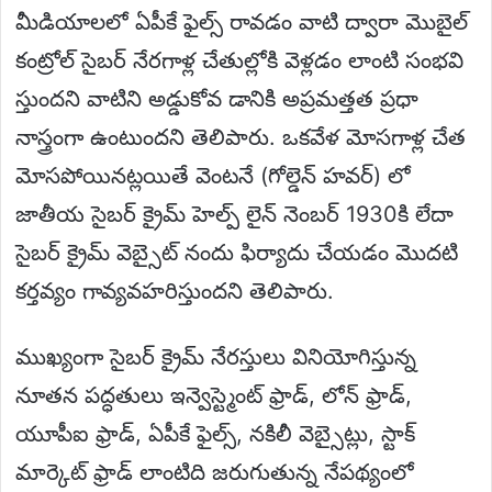
మీడియాలలో ఏపీకే ఫైల్స్ రావడం వాటి ద్వారా మొబైల్
కంట్రోల్ సైబర్ నేరగాళ్ల చేతుల్లోకి వెళ్లడం లాంటి సంభవి
స్తుందని వాటిని అడ్డుకోవ డానికి అప్రమత్తత ప్రధా
నాస్త్రంగా ఉంటుందని తెలిపారు. ఒకవేళ మోసగాళ్ల చేత
మోసపోయినట్లయితే వెంటనే (గోల్డెన్ హవర్) లో
జాతీయ సైబర్ క్రైమ్ హెల్ప్ లైన్ నెంబర్ 1930కి లేదా
సైబర్ క్రైమ్ వెబ్సైట్ నందు ఫిర్యాదు చేయడం మొదటి
కర్తవ్యం గావ్యవహరిస్తుందని తెలిపారు.
ముఖ్యంగా సైబర్ క్రైమ్ నేరస్తులు వినియోగిస్తున్న
నూతన పద్ధతులు ఇన్వెస్ట్మెంట్ ఫ్రాడ్, లోన్ ఫ్రాడ్,
యూపీఐ ఫ్రాడ్, ఏపీకే ఫైల్స్, నకిలీ వెబ్సైట్లు, స్టాక్
మార్కెట్ ఫ్రాడ్ లాంటిది జరుగుతున్న నేపథ్యంలో