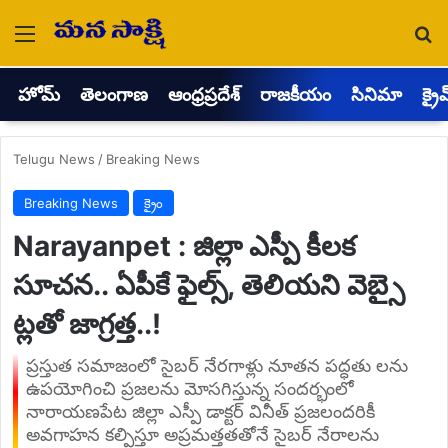
Menu
Se
హోమ్
తెలంగాణ
ఆంధ్రప్రదేశ్
రాజకీయం
సినిమా
క్రై
Telugu News
/
Breaking News
Breaking News
క్రైం
Narayanpet : జిల్లా ఎస్పీ కీలక
సూచన.. ఏపీకే ఫైల్స్, తెలియని వెబ్సై
ట్లతో జాగ్రత్త..!
ప్రస్తుత సమాజంలో సైబర్ నేరగాళ్లు నూతన పద్ధతు లను
ఉపయోగించి ప్రజలను మోసగిస్తున్న సందర్భంలో
నారాయణపేట జిల్లా ఎస్పీ డాక్టర్ వినీత్ ప్రజలందరికీ
అవగాహన కల్పిస్తూ అప్రమత్తతతోనే సైబర్ నేరాలను