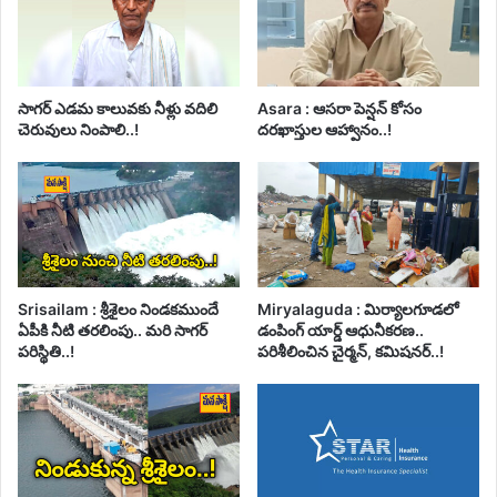
సాగర్ ఎడమ కాలువకు నీళ్లు వదిలి
Asara : ఆసరా పెన్షన్ కోసం
చెరువులు నింపాలి..!
దరఖాస్తుల ఆహ్వానం..!
Srisailam : శ్రీశైలం నిండకముందే
Miryalaguda : మిర్యాలగూడలో
ఏపీకి నీటి తరలింపు.. మరి సాగర్
డంపింగ్ యార్డ్ ఆధునీకరణ..
పరిస్థితి..!
పరిశీలించిన చైర్మన్, కమిషనర్..!