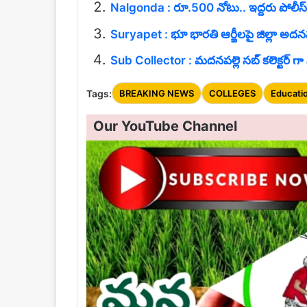
Nalgonda : రూ.500 నోటు.. ఇద్దరు పోలీస్ కా
Suryapet : భూ భారతి ఆర్జీలపై జిల్లా అదనపు
Sub Collector : మదనపల్లె సబ్ కలెక్టర్ గా
Tags:
BREAKING NEWS
COLLEGES
Educati
Our YouTube Channel