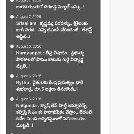
August 7, 2026
బురద గుంతలో దిగబడ్డ స్కూల్ బస్సు..!
August 7, 2026
Srisailam : కృష్ణమ్మ పరవళ్ళు.. శ్రీశైలంకు
భారీ వరద.. ఎన్ని టిఎంసీ చేరిందంటే.. లేటెస్ట్
అప్డేట్..!
August 6, 2026
Narayanpet : తీవ్ర విషాదం.. ప్రభుత్వ
పాఠశాలలో పాము కాటుకు గురై విద్యార్థి
మృతి..!
August 6, 2026
Rythu : రైతులకు కేంద్ర ప్రభుత్వం భారీ
శుభవార్త.. రూ.5 లక్షలు తీసుకోండి..!
August 6, 2026
Nalgonda : క్యాష్ లెస్ హెల్త్ ఇన్సూరెన్స్
కల్పిస్తే సీఎం కు పాలాభిషేకం చేస్తాం.. లేదంటే
5వేల మంది జర్నలిస్టులతో సచివాలయం
ముట్టడి..!