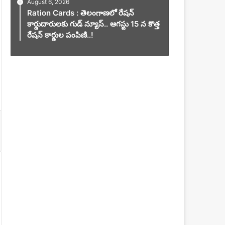
August 6, 2026
Ration Cards : తెలంగాణలో రేషన్
కార్డుదారులకు గుడ్ న్యూస్.. ఆగస్టు 15 న కొత్త
రేషన్ కార్డుల పంపిణి..!