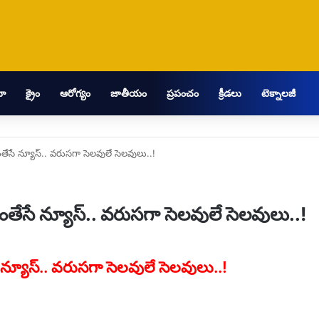
మా
క్రైం
ఆరోగ్యం
జాతీయం
ప్రపంచం
క్రీడలు
టెక్నాలజీ
ంతేసే న్యూస్.. వరుసగా సెలవులే సెలవులు..!
గంతేసే న్యూస్.. వరుసగా సెలవులే సెలవులు..!
ే న్యూస్.. వరుసగా సెలవులే సెలవులు..!