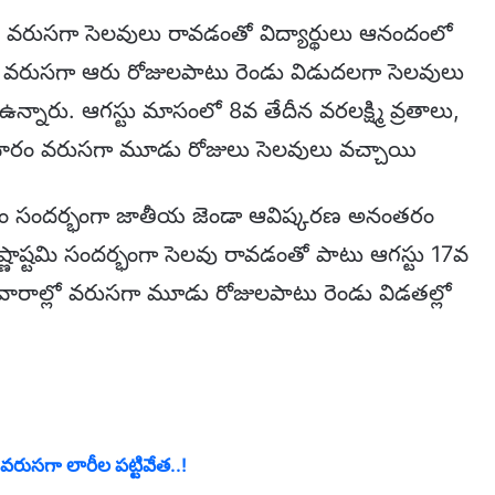
ంది. వరుసగా సెలవులు రావడంతో విద్యార్థులు ఆనందంలో
ు వరుసగా ఆరు రోజులపాటు రెండు విడుదలగా సెలవులు
ఉన్నారు. ఆగస్టు మాసంలో 8వ తేదీన వరలక్ష్మి వ్రతాలు,
దివారం వరుసగా మూడు రోజులు సెలవులు వచ్చాయి
త్సవం సందర్భంగా జాతీయ జెండా ఆవిష్కరణ అనంతరం
కృష్ణాష్టమి సందర్భంగా సెలవు రావడంతో పాటు ఆగస్టు 17వ
వారాల్లో వరుసగా మూడు రోజులపాటు రెండు విడతల్లో
వరుసగా లారీల పట్టివేత..!