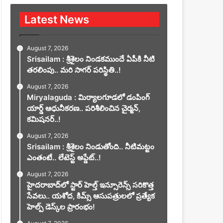
Latest News
August 7, 2026
Srisailam : శ్రీశైలం నిండకముందే ఏపీకి నీటి
తరలింపు.. మరి సాగర్ పరిస్థితి..!
August 7, 2026
Miryalaguda : మిర్యాలగూడలో డంపింగ్
యార్డ్ ఆధునీకరణ.. పరిశీలించిన చైర్మన్,
కమిషనర్..!
August 7, 2026
Srisailam : శ్రీశైలం నిండుతోంది.. నీటిమట్టం
ఎంతంటే.. లేటెస్ట్ అప్డేట్..!
August 7, 2026
హైదరాబాద్‌లో స్టార్ హెల్త్ ఇన్సూరెన్స్ సరికొత్త
సేవలు.. యశోద, కిమ్స్ ఆసుపత్రులలో ప్రత్యేక
హెల్ప్ డెస్క్‌ల ప్రారంభం!