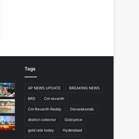
Tags
AP NEWS UPDATE
BREAKING NEWS
BRS
Cm revanth
Cm Revanth Reddy
Devarakonda
district collector
Gold price
gold rate today
Hyderabad