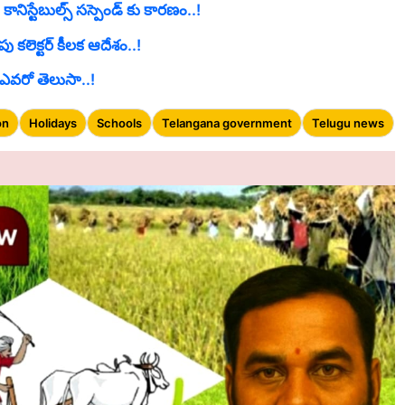
నిస్టేబుల్స్ సస్పెండ్ కు కారణం..!
 కలెక్టర్ కీలక ఆదేశం..!
 ఎవరో తెలుసా..!
on
Holidays
Schools
Telangana government
Telugu news