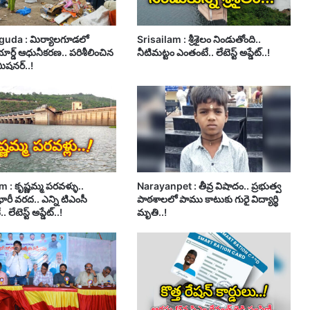
guda : మిర్యాలగూడలో
Srisailam : శ్రీశైలం నిండుతోంది..
ార్డ్ ఆధునీకరణ.. పరిశీలించిన
నీటిమట్టం ఎంతంటే.. లేటెస్ట్ అప్డేట్..!
మిషనర్..!
 : కృష్ణమ్మ పరవళ్ళు..
Narayanpet : తీవ్ర విషాదం.. ప్రభుత్వ
 భారీ వరద.. ఎన్ని టిఎంసీ
పాఠశాలలో పాము కాటుకు గురై విద్యార్థి
 లేటెస్ట్ అప్డేట్..!
మృతి..!