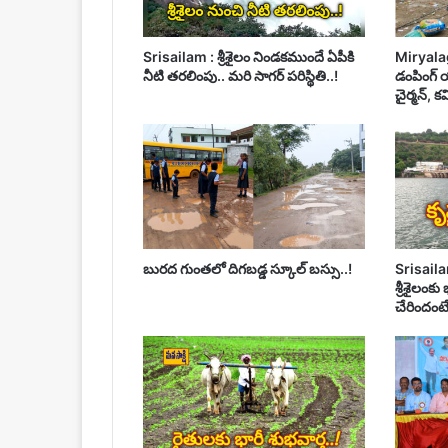
Srisailam : శ్రీశైలం నిండకముందే ఏపీకి
Miryala
నీటి తరలింపు.. మరి సాగర్ పరిస్థితి..!
డంపింగ్ య
చైర్మన్, క
బురద గుంతలో దిగబడ్డ స్కూల్ బస్సు..!
Srisailam
శ్రీశైలంకు
చేరిందంటే..