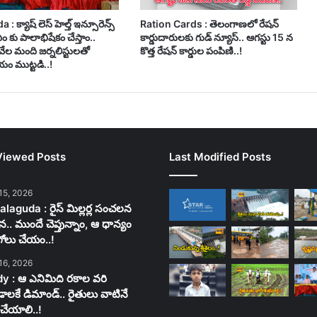
 క్యాష్ లెస్ హెల్త్ ఇన్సూరెన్స్
Ration Cards : తెలంగాణలో రేషన్
సీఎం కు పాలాభిషేకం చేస్తాం..
కార్డుదారులకు గుడ్ న్యూస్.. ఆగస్టు 15 న
వేల మంది జర్నలిస్టులతో
కొత్త రేషన్ కార్డుల పంపిణి..!
ం ముట్టడి..!
Viewed Posts
Last Modified Posts
15, 2026
laguda : రైస్ మిల్లర్ల సంచలన
న.. ముందే చెప్తున్నాం, ఆ ధాన్యం
గోలు చేయం..!
16, 2026
y : ఆ ఎనిమిది రకాల వరి
లకే డిమాండ్.. రైతులు వాటినే
చేయాలి..!