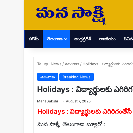
హోమ్
తెలంగాణ
ఆంధ్రప్రదేశ్
రాజకీయం
సిని
Telugu News
/
తెలంగాణ
/
Holidays : విద్యార్థులకు ఎగిరిగ
తెలంగాణ
Breaking News
Holidays : విద్యార్థులకు ఎగిరి
Send
ManaSakshi
August 7, 2025
an
email
Holidays : విద్యార్థులకు ఎగిరిగంతేస
మన సాక్షి, తెలంగాణ బ్యూరో :