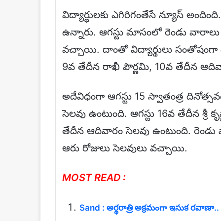
విద్యార్థులకు ఎగిరిగంతేసే న్యూస్ అంది
ఉన్నారు. ఆగస్టు మాసంలో రెండు వారాల
వచ్చాయి. దాంతో విద్యార్థులు సంతోషంగా 
9వ తేదీన రాఖీ పౌర్ణమి, 10వ తేదీన ఆ
అదేవిధంగా ఆగస్టు 15 స్వాతంత్ర దినో
సెలవు ఉంటుంది. ఆగస్టు 16వ తేదీన శ్రీ 
తేదీన ఆదివారం సెలవు ఉంటుంది. రెండు 
ఆరు రోజులు సెలవులు వచ్చాయి.
MOST READ :
Sand : అర్ధరాత్రి అక్రమంగా ఇసుక రవాణా.. 